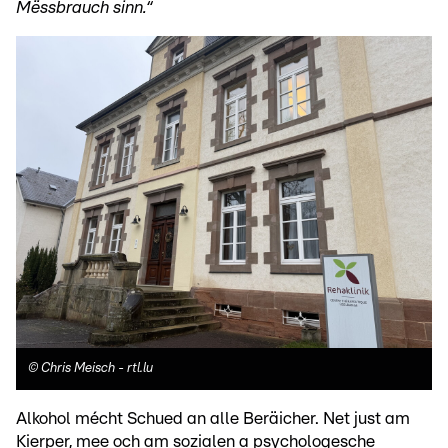
Mëssbrauch sinn.“
©
Chris Meisch - rtl.lu
Alkohol mécht Schued an alle Beräicher. Net just am
Kierper, mee och am sozialen a psychologesche