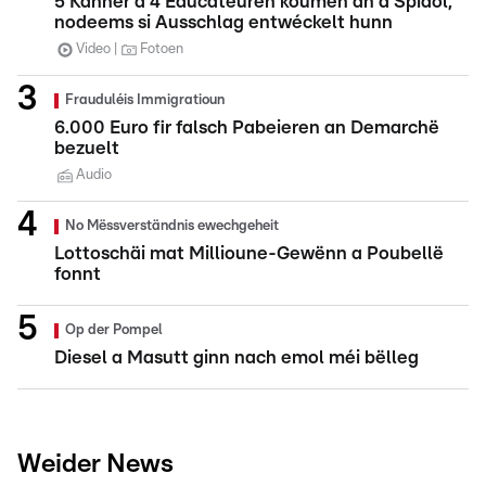
5 Kanner a 4 Educateuren koumen an d'Spidol,
nodeems si Ausschlag entwéckelt hunn
Video
Fotoen
Frauduléis Immigratioun
6.000 Euro fir falsch Pabeieren an Demarchë
bezuelt
Audio
No Mëssverständnis ewechgeheit
Lottoschäi mat Millioune-Gewënn a Poubellë
fonnt
Op der Pompel
Diesel a Masutt ginn nach emol méi bëlleg
Weider News