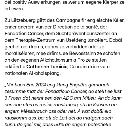
déi positiv Auswierkungen, selwer um eegene Kierper ze
erliewen.
Zu Lëtzebuerg gëtt des Campagne fir eng éischte Kéier,
ënner anerem vun der Direction de la santé, der
Fondation Cancer, dem Suchtpräventiounszenter an
dem Therapie-Zentrum vun Useldeng lancéiert. Dobäi
geet et net drëms, eppes ze verbidden oder ze
moraliséieren, mee drëms, ee Bewosstsinn ze schafen
an den eegenen Alkoholkonsum a Fro ze stellen,
erkläert d‘
Catherine Tomicic
, Coordinatrice vum
nationalen Alkoholsplang.
„Mir hunn Enn 2024 eng kleng Enquête gemaach
zesumme mat der Fondatioun Cancer, do stellt ee just
3 Froen, dat nennt een den ADC am Milieu. An do kann
een ebe plus ou moins rausfannen, ob de Konsum an
engem Mëssbrauch ass oder net. A wat dobäi elo
rauskomm ass, bei all de Leit déi do matgemaach
hunn, do gesi mir, dass 50% an engem potentielle