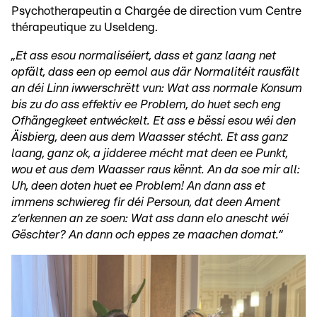
Psychotherapeutin a Chargée de direction vum Centre
thérapeutique zu Useldeng.
„Et ass esou normaliséiert, dass et ganz laang net
opfält, dass een op eemol aus där Normalitéit rausfält
an déi Linn iwwerschrëtt vun: Wat ass normale Konsum
bis zu do ass effektiv ee Problem, do huet sech eng
Ofhängegkeet entwéckelt. Et ass e bëssi esou wéi den
Äisbierg, deen aus dem Waasser stécht. Et ass ganz
laang, ganz ok, a jidderee mécht mat deen ee Punkt,
wou et aus dem Waasser raus kënnt. An da soe mir all:
Uh, deen doten huet ee Problem! An dann ass et
immens schwiereg fir déi Persoun, dat deen Ament
z‘erkennen an ze soen: Wat ass dann elo anescht wéi
Gëschter? An dann och eppes ze maachen domat.“