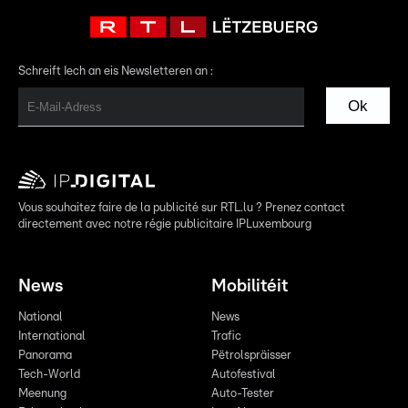
Schreift Iech an eis Newsletteren an :
Ok
Vous souhaitez faire de la publicité sur RTL.lu ? Prenez contact
directement avec notre régie publicitaire IPLuxembourg
News
Mobilitéit
National
News
International
Trafic
Panorama
Pëtrolspräisser
Tech-World
Autofestival
Meenung
Auto-Tester