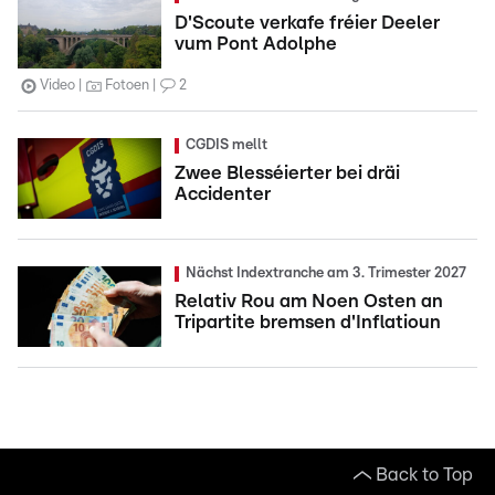
D'Scoute verkafe fréier Deeler
vum Pont Adolphe
Video
Fotoen
2
CGDIS mellt
Zwee Blesséierter bei dräi
Accidenter
Nächst Indextranche am 3. Trimester 2027
Relativ Rou am Noen Osten an
Tripartite bremsen d'Inflatioun
Back to Top