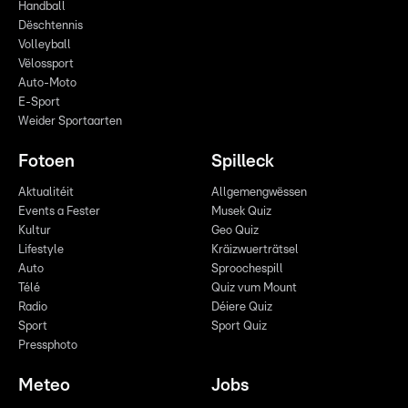
Handball
Dëschtennis
Volleyball
Vëlossport
Auto-Moto
E-Sport
Weider Sportaarten
Fotoen
Spilleck
Aktualitéit
Allgemengwëssen
Events a Fester
Musek Quiz
Kultur
Geo Quiz
Lifestyle
Kräizwuerträtsel
Auto
Sproochespill
Télé
Quiz vum Mount
Radio
Déiere Quiz
Sport
Sport Quiz
Pressphoto
Meteo
Jobs