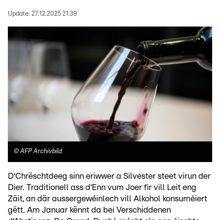
Update:
27.12.2025 21:39
©
AFP Archivbild
D‘Chrëschtdeeg sinn eriwwer a Silvester steet virun der
Dier. Traditionell ass d‘Enn vum Joer fir vill Leit eng
Zäit, an där aussergewéinlech vill Alkohol konsuméiert
gëtt. Am Januar kënnt da bei Verschiddenen