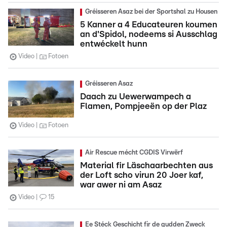
Gréisseren Asaz bei der Sportshal zu Housen
5 Kanner a 4 Educateuren koumen
an d'Spidol, nodeems si Ausschlag
entwéckelt hunn
Video
Fotoen
Gréisseren Asaz
Daach zu Uewerwampech a
Flamen, Pompjeeën op der Plaz
Video
Fotoen
Air Rescue mécht CGDIS Virwërf
Material fir Läschaarbechten aus
der Loft scho virun 20 Joer kaf,
war awer ni am Asaz
Video
15
Ee Stéck Geschicht fir de gudden Zweck