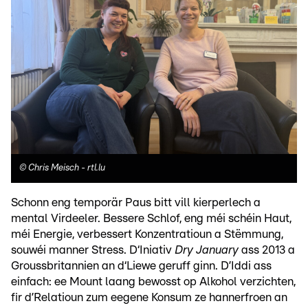
©
Chris Meisch - rtl.lu
Schonn eng temporär Paus bitt vill kierperlech a
mental Virdeeler. Bessere Schlof, eng méi schéin Haut,
méi Energie, verbessert Konzentratioun a Stëmmung,
souwéi manner Stress. D‘Iniativ
Dry January
ass 2013 a
Groussbritannien an d‘Liewe geruff ginn. D’Iddi ass
einfach: ee Mount laang bewosst op Alkohol verzichten,
fir d’Relatioun zum eegene Konsum ze hannerfroen an