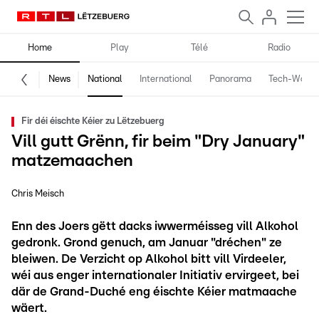
Home
Play
Télé
Radio
News
National
International
Panorama
Tech-World
Fir déi éischte Kéier zu Lëtzebuerg
Vill gutt Grënn, fir beim "Dry January"
matzemaachen
Chris Meisch
Enn des Joers gëtt dacks iwwerméisseg vill Alkohol
gedronk. Grond genuch, am Januar "dréchen" ze
bleiwen. De Verzicht op Alkohol bitt vill Virdeeler,
wéi aus enger internationaler Initiativ ervirgeet, bei
där de Grand-Duché eng éischte Kéier matmaache
wäert.