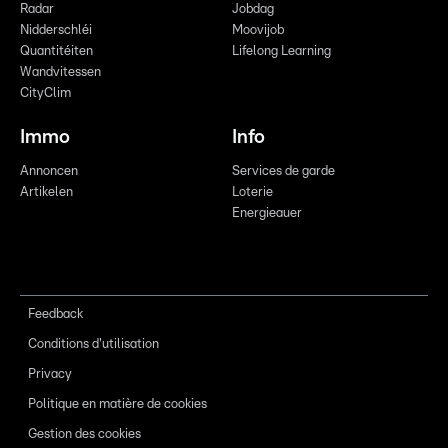
Radar
Jobdag
Nidderschléi
Moovijob
Quantitéiten
Lifelong Learning
Wandvitessen
CityClim
Immo
Info
Annoncen
Services de garde
Artikelen
Loterie
Energieauer
Feedback
Conditions d'utilisation
Privacy
Politique en matière de cookies
Gestion des cookies