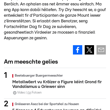
Beräich. An ophalen ass net ëmmer esou einfach. Ma
eng App kann dobäi hëllefen.
Try Dry
heescht se, a gouf
entwéckelt fir d'Participanten de ganze Mount iwwer
z'ënnerstëtzen. Si erlaabt dem Benotzer, seng
Fortschrëtter Dag fir Dag ze suivéieren,
gesondheetlech Virdeeler ze moossen a finanziell
Aspuerungen ze gesinn.
Am meeschte gelies
Beetebuerger Buergermeeschter
Metallwäert vu Kräizer a Figure kéint Grond fir
Vandalismus u Griewer sinn
Video
Fotoen
Gréisseren Asaz bei der Sportshal zu Housen