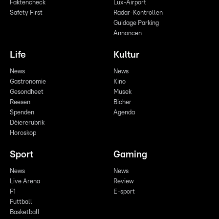
Faktencheck
Lux-Airport
Safety First
Radar-Kontrollen
Guidage Parking
Annoncen
Life
Kultur
News
News
Gastronomie
Kino
Gesondheet
Musek
Reesen
Bicher
Spenden
Agenda
Déiererubrik
Horoskop
Sport
Gaming
News
News
Live Arena
Review
F1
E-sport
Futtball
Basketball