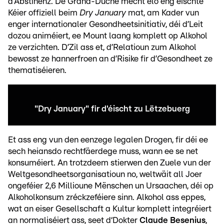
d‘Abstinenz. De Grand-Duché mécht elo eng éischte
Kéier offiziell beim
Dry January
mat, am Kader vun
enger internationaler Gesondheetsinitiativ, déi d’Leit
dozou animéiert, ee Mount laang komplett op Alkohol
ze verzichten. D’Zil ass et, d’Relatioun zum Alkohol
bewosst ze hannerfroen an d’Risike fir d’Gesondheet ze
thematiséieren.
"Dry January" fir d'éischt zu Lëtzebuerg
Et ass eng vun den eenzege legalen Drogen, fir déi ee
sech heiansdo rechtfäerdege muss, wann ee se net
konsuméiert. An trotzdeem stierwen den Zuele vun der
Weltgesondheetsorganisatioun no, weltwäit all Joer
ongeféier 2,6 Millioune Mënschen un Ursaachen, déi op
Alkoholkonsum zréckzeféiere sinn. Alkohol ass eppes,
wat an eiser Gesellschaft a Kultur komplett integréiert
an normaliséiert ass, seet d‘Dokter
Claude Besenius
,