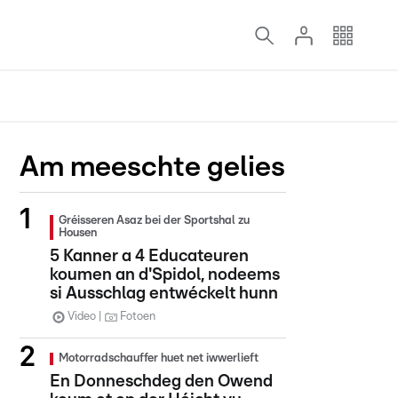
Am meeschte gelies
Gréisseren Asaz bei der Sportshal zu
Housen
5 Kanner a 4 Educateuren
koumen an d'Spidol, nodeems
si Ausschlag entwéckelt hunn
Video
Fotoen
Motorradschauffer huet net iwwerlieft
En Donneschdeg den Owend