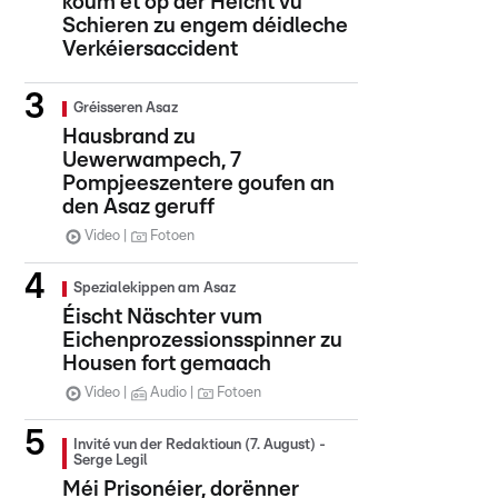
koum et op der Héicht vu
Schieren zu engem déidleche
Verkéiersaccident
Gréisseren Asaz
Hausbrand zu
Uewerwampech, 7
Pompjeeszentere goufen an
den Asaz geruff
Video
Fotoen
Spezialekippen am Asaz
Éischt Näschter vum
Eichenprozessionsspinner zu
Housen fort gemaach
Video
Audio
Fotoen
Invité vun der Redaktioun (7. August) -
Serge Legil
Méi Prisonéier, dorënner