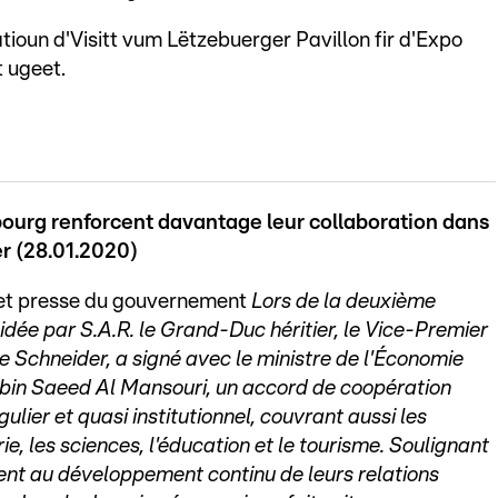
tioun d'Visitt vum Lëtzebuerger Pavillon fir d'Expo
 ugeet.
bourg renforcent davantage leur collaboration dans
r (28.01.2020)
 et presse du gouvernement
Lors de la deuxième
idée par S.A.R. le Grand-Duc héritier, le Vice-Premier
ne Schneider, a signé avec le ministre de l'Économie
 bin Saeed Al Mansouri, un accord de coopération
lier et quasi institutionnel, couvrant aussi les
e, les sciences, l'éducation et le tourisme. Soulignant
ent au développement continu de leurs relations