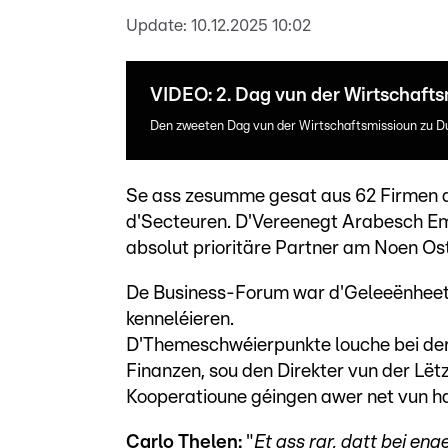
Update:
10.12.2025 10:02
VIDEO: 2. Dag vun der Wirtschafts
Den zweeten Dag vun der Wirtschaftsmissioun zu D
Se ass zesumme gesat aus 62 Firmen a
d'Secteuren. D'Vereenegt Arabesch Emi
absolut prioritäre Partner am Noen Os
De Business-Forum war d'Geleeënheet, 
kenneléieren.
D'Themeschwéierpunkte louche bei der
Finanzen, sou den Direkter vun der Lë
Kooperatioune géingen awer net vun h
Carlo Thelen:
"
Et ass rar, datt bei en