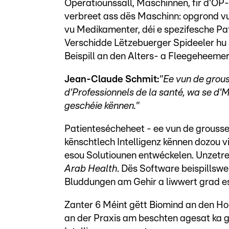
Operatiounssall, Maschinnen, fir d'OP-
verbreet ass dës Maschinn: opgrond vun
vu Medikamenter, déi e spezifesche Pa
Verschidde Lëtzebuerger Spideeler hu
Beispill an den Alters- a Fleegeheeme
Jean-Claude Schmit:
"Ee vun de grous
d'Professionnels de la santé, wa se d'M
geschéie kënnen."
Patientesécheheet - ee vun de grousse
kënschtlech Intelligenz kënnen dozou vi
esou Solutiounen entwéckelen. Unzetre
Arab Health
. Dës Software beispillswe
Bluddungen am Gehir a liwwert grad e
Zanter 6 Méint gëtt Biomind an den Ho
an der Praxis am beschten agesat ka g