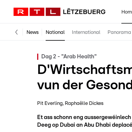
Hom
News
National
International
Panorama
Dag 2 - "Arab Health"
D'Wirtschafts
vun der Geson
Pit Everling
Raphaëlle Dickes
Et ass schonn eng aussergewéinlech 
Deeg op Dubai an Abu Dhabi deplacéi