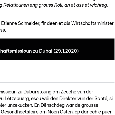
 Relatiounen eng grouss Roll, an et ass et wichteg,
 Etienne Schneider, fir deen et als Wirtschaftsminister
ss.
chaftsmissioun zu Dubai (29.1.2020)
issioun zu Dubai stoung am Zeeche vun der
u Lëtzebuerg, esou wéi den Direkter vun der Santé, si
eeler unzekucken. En Dënschdeg war de grousse
st Gesondheetsfoire am Noen Osten, op där och e puer