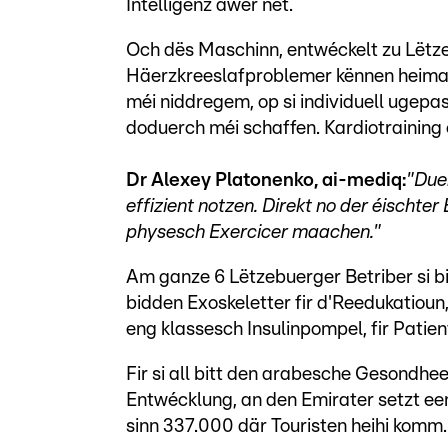
Intelligenz awer net.
Och dës Maschinn, entwéckelt zu Lëtze
Häerzkreeslafproblemer kënnen heimad
méi niddregem, op si individuell ugep
doduerch méi schaffen. Kardiotraining
Dr Alexey Platonenko, ai-mediq:
"Due
effizient notzen. Direkt no der éischt
physesch Exercicer maachen."
Am ganze 6 Lëtzebuerger Betriber si 
bidden Exoskeletter fir d'Reedukatioun,
eng klassesch Insulinpompel, fir Pati
Fir si all bitt den arabesche Gesondhe
Entwécklung, an den Emirater setzt e
sinn 337.000 där Touristen heihi komm. 2