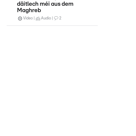
däitlech méi aus dem
Maghreb
Video
Audio
2