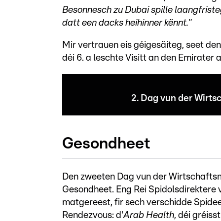
Besonnesch zu Dubai spille laangfristeg
datt een dacks heihinner kënnt."
Mir vertrauen eis géigesäiteg, seet den
déi 6. a leschte Visitt an den Emirater a
2. Dag vun der Wirts
Gesondheet
Den zweeten Dag vun der Wirtschaftsm
Gesondheet. Eng Rei Spidolsdirektere v
matgereest, fir sech verschidde Spid
Rendezvous: d'
Arab Health
, déi gréis