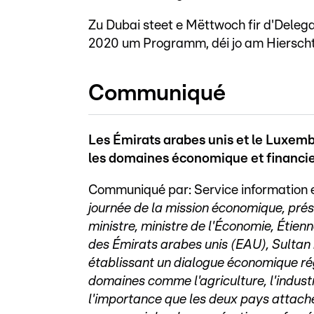
Zu Dubai steet e Mëttwoch fir d'Delega
2020 um Programm, déi jo am Hierscht
Communiqué
Les Émirats arabes unis et le Luxem
les domaines économique et financie
Communiqué par: Service information
journée de la mission économique, prés
ministre, ministre de l'Économie, Étien
des Émirats arabes unis (EAU), Sultan
établissant un dialogue économique régu
domaines comme l'agriculture, l'industri
l'importance que les deux pays attach