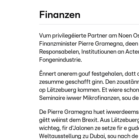
Finanzen
Vum privilegéierte Partner am Noen O
Finanzminister Pierre Gramegna, deen
Responsabelen, Institutiounen an Acteu
Fongenindustrie.
Ënnert anerem gouf festgehalen, datt a
zesumme geschafft ginn. Den zoustänn
op Lëtzebuerg kommen. Et wiere schon
Seminaire iwwer Mikrofinanzen, sou de
De Pierre Gramegna huet iwwerdeems f
gëtt wéinst dem Brexit. Aus Lëtzebuer
wichteg, fir d'Jalonen ze setze fir e 
Weltausstellung zu Dubai, sou nach d