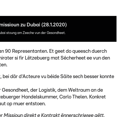
missioun zu Dubai (28.1.2020)
ubai stoung am Zeeche vun der Gesondheet.
n 90 Representanten. Et geet do queesch duerch
rater si fir Lëtzebuerg mat Sécherheet ee vun den
ten.
bei där d'Acteure vu béide Säite sech besser konnte
 Gesondheet, der Logistik, dem Weltraum an de
tzebuerger Handelskummer, Carlo Thelen. Konkret
aut op muer entstoen.
ger Missioun direkt e Kontrakt ënnerschriwwe gëtt.