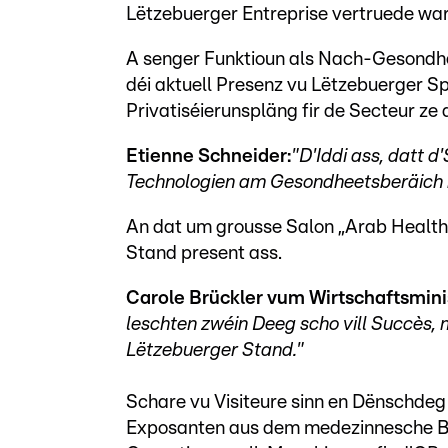
Lëtzebuerger Entreprise vertruede war
A senger Funktioun als Nach-Gesondhee
déi aktuell Presenz vu Lëtzebuerger Sp
Privatiséierunspläng fir de Secteur ze d
Etienne Schneider:
"D'Iddi ass, datt d
Technologien am Gesondheetsberäich
An dat um grousse Salon „Arab Healt
Stand present ass.
Carole Brückler vum Wirtschaftsmini
leschten zwéin Deeg scho vill Succès, 
Lëtzebuerger Stand."
Schare vu Visiteure sinn en Dënschdeg
Exposanten aus dem medezinnesche Ber