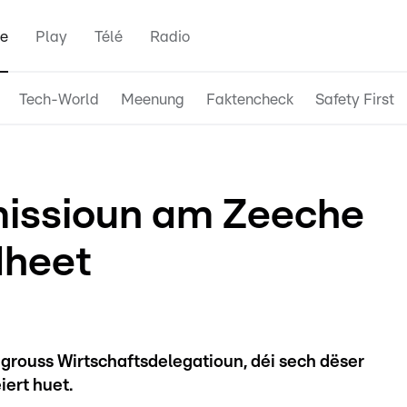
e
Play
Télé
Radio
Tech-World
Meenung
Faktencheck
Safety First
missioun am Zeeche
dheet
grouss Wirtschaftsdelegatioun, déi sech dëser
ert huet.