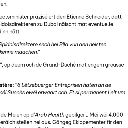
en.
tsminister präziséiert den Etienne Schneider, datt
idolsdirekteren zu Dubai näischt mat eventuelle
inn hätt.
'Spidolsdirektere sech hei Bild vun den neisten
 kënne maachen."
h", op deem och de Grand-Duché mat engem grousse
stère:
"6 Lëtzebuerger Entreprisen haten an de
méi Succès ewéi erwaart och. Et si permanent Leit um
 de Moien op d'
Arab Health
gepilgert. Méi wéi 4.000
äich stellen hei aus. Gängeg Ekippementer fir den