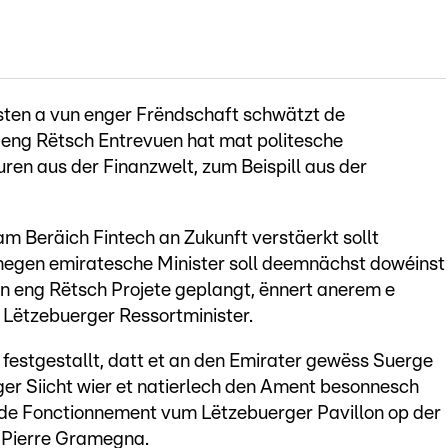
sten a vun enger Frëndschaft schwätzt de
 eng Rëtsch Entrevuen hat mat politesche
ren aus der Finanzwelt, zum Beispill aus der
m Beräich Fintech an Zukunft verstäerkt sollt
egen emiratesche Minister soll deemnächst dowéinst
n eng Rëtsch Projete geplangt, ënnert anerem e
 Lëtzebuerger Ressortminister.
estgestallt, datt et an den Emirater gewëss Suerge
ger Siicht wier et natierlech den Ament besonnesch
gudde Fonctionnement vum Lëtzebuerger Pavillon op der
e Pierre Gramegna.