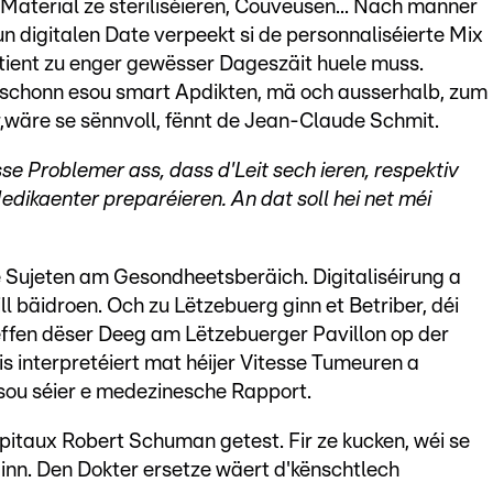
Material ze steriliséieren, Couveusen... Nach manner
 digitalen Date verpeekt si de personnaliséierte Mix
tient zu enger gewësser Dageszäit huele muss.
 schonn esou smart Apdikten, mä och ausserhalb, zum
r,wäre se sënnvoll, fënnt de Jean-Claude Schmit.
se Problemer ass, dass d'Leit sech ieren, respektiv
edikaenter preparéieren. An dat soll hei net méi
 Sujeten am Gesondheetsberäich. Digitaliséirung a
ll bäidroen. Och zu Lëtzebuerg ginn et Betriber, déi
ffen dëser Deeg am Lëtzebuerger Pavillon op der
is interpretéiert mat héijer Vitesse Tumeuren a
sou séier e medezinesche Rapport.
pitaux Robert Schuman getest. Fir ze kucken, wéi se
inn. Den Dokter ersetze wäert d'kënschtlech