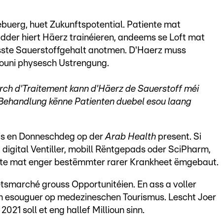
buerg, huet Zukunftspotential. Patiente mat
der hiert Häerz trainéieren, andeems se Loft mat
asste Sauerstoffgehalt anotmen. D'Haerz muss
 ouni physesch Ustrengung.
rch d'Traitement kann d'Häerz de Sauerstoff méi
er Behandlung kënne Patienten duebel esou laang
bis en Donneschdeg op der
Arab Health
present. Si
 digital Ventiller, mobill Rëntgepads oder SciPharm,
ente mat enger bestëmmter rarer Krankheet ëmgebaut.
etsmarché grouss Opportunitéien. En ass a voller
en esouguer op medezineschen Tourismus. Lescht Joer
021 soll et eng hallef Millioun sinn.