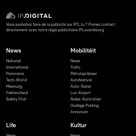
Vous souhaitez faire de la publicité sur RTL.lu ? Prenez contact
directement avec notre régie publicitaire IPLuxembourg
News
Mobilitéit
National
News
International
Trafic
Panorama
Pëtrolspräisser
Tech-World
Autofestival
Meenung
Auto-Tester
Faktencheck
Lux-Airport
Safety First
Radar-Kontrollen
Guidage Parking
Annoncen
Life
Kultur
News
News