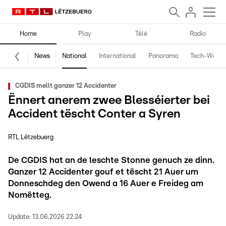
Home
Play
Télé
Radio
News
National
International
Panorama
Tech-World
CGDIS mellt ganzer 12 Accidenter
Ënnert anerem zwee Blesséierter bei
Accident tëscht Conter a Syren
RTL Lëtzebuerg
De CGDIS hat an de leschte Stonne genuch ze dinn.
Ganzer 12 Accidenter gouf et tëscht 21 Auer um
Donneschdeg den Owend a 16 Auer e Freideg am
Nomëtteg.
Update:
13.06.2026 22:24