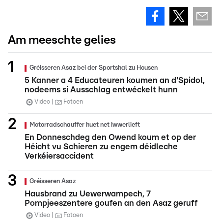
Am meeschte gelies
Gréisseren Asaz bei der Sportshal zu Housen
5 Kanner a 4 Educateuren koumen an d'Spidol,
nodeems si Ausschlag entwéckelt hunn
Video
Fotoen
Motorradschauffer huet net iwwerlieft
En Donneschdeg den Owend koum et op der
Héicht vu Schieren zu engem déidleche
Verkéiersaccident
Gréisseren Asaz
Hausbrand zu Uewerwampech, 7
Pompjeeszentere goufen an den Asaz geruff
Video
Fotoen