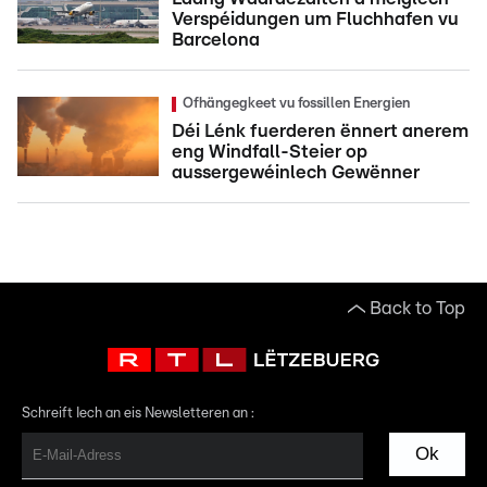
Verspéidungen um Fluchhafen vu
Barcelona
Ofhängegkeet vu fossillen Energien
Déi Lénk fuerderen ënnert anerem
eng Windfall-Steier op
aussergewéinlech Gewënner
Back to Top
Schreift Iech an eis Newsletteren an :
Ok