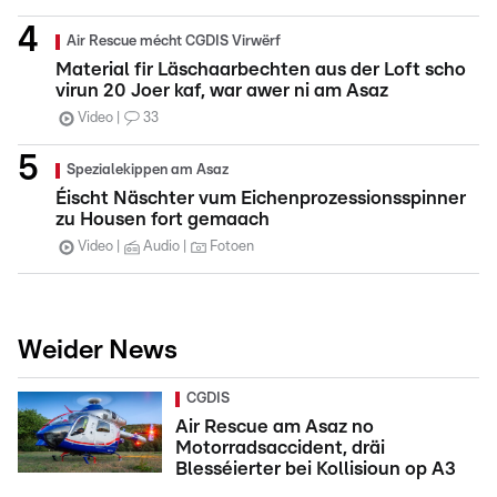
Air Rescue mécht CGDIS Virwërf
Material fir Läschaarbechten aus der Loft scho
virun 20 Joer kaf, war awer ni am Asaz
Video
33
Spezialekippen am Asaz
Éischt Näschter vum Eichenprozessionsspinner
zu Housen fort gemaach
Video
Audio
Fotoen
Weider News
CGDIS
Air Rescue am Asaz no
Motorradsaccident, dräi
Blesséierter bei Kollisioun op A3