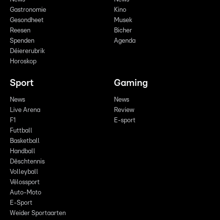
Gastronomie
Kino
Gesondheet
Musek
Reesen
Bicher
Spenden
Agenda
Déiererubrik
Horoskop
Sport
Gaming
News
News
Live Arena
Review
F1
E-sport
Futtball
Basketball
Handball
Dëschtennis
Volleyball
Vëlossport
Auto-Moto
E-Sport
Weider Sportaarten