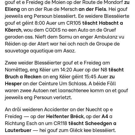
gouf et e Freideg de Moien op der Route de Mondorf
zu
Elleng
an an der Rue de Mersch
an der Fiels
. Hei gouf
jeeweils eng Persoun blesséiert. Ee weidere Blesséierte
gouf et géint 8:00 Auer um CR105
tëscht Habscht a
Käerch
, wou dem CGDIS no een Auto an de Gruef
geroden ass. Nieft dem Samu an enger Ambulanz vu
Réiden op der Atert war hei och nach de Groupe de
sauvetage aquatique am Asaz.
Zwee weider Blesséierter gouf et e Freideg am
Nomëtteg, eng Kéier um 14:20 Auer op der N8
tëscht
Bruch a Recken
an eng Kéier géint 15:45 Auer
zu
Hesper
an der Ceinture Um Schlass. A béide Fäll
waren zwee Autoen net laanschtenee komm an et gouf
jeeweils eng Persoun verletzt.
An dräi weideren Accidenter an der Nuecht op e
Freideg — op der
Helfenter Bréck
, op der
A4
a
Richtung Esch an um CR118
tëscht Scheedgen a
Lauterbuer
— hei gouf zum Gléck kee blesséiert.