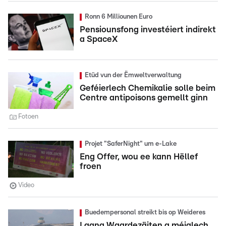
Ronn 6 Milliounen Euro
Pensiounsfong investéiert indirekt
a SpaceX
Etüd vun der Ëmweltverwaltung
Geféierlech Chemikalie solle beim
Centre antipoisons gemellt ginn
Fotoen
Projet "SaferNight" um e-Lake
Eng Offer, wou ee kann Hëllef
froen
Video
Buedempersonal streikt bis op Weideres
Laang Waardezäiten a méiglech