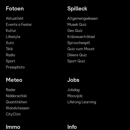
Fotoen
Spilleck
Aktualitéit
Allgemengwëssen
Events a Fester
Musek Quiz
Kultur
Geo Quiz
Lifestyle
Kräizwuerträtsel
Auto
Sproochespill
Télé
Quiz vum Mount
Radio
Déiere Quiz
Sport
Sport Quiz
Pressphoto
Meteo
Jobs
Radar
Jobdag
Nidderschléi
Moovijob
Quantitéiten
Lifelong Learning
Wandvitessen
CityClim
Immo
Info