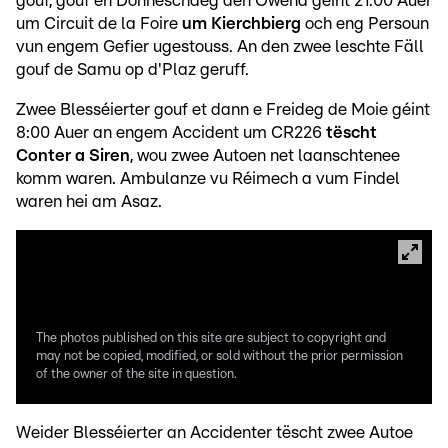
gouf, gouf en Donneschdeg den Owend géint 21:00 Auer
um Circuit de la Foire
um Kierchbierg
och eng Persoun
vun engem Gefier ugestouss. An den zwee leschte Fäll
gouf de Samu op d'Plaz geruff.
Zwee Blesséierter gouf et dann e Freideg de Moie géint
8:00 Auer an engem Accident um CR226
tëscht
Conter a Siren
, wou zwee Autoen net laanschtenee
komm waren. Ambulanze vu Réimech a vum Findel
waren hei am Asaz.
The photos published on this site are subject to copyright and
may not be copied, modified, or sold without the prior permission
of the owner of the site in question.
Weider Blesséierter an Accidenter tëscht zwee Autoe