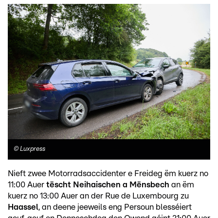
©
Luxpress
Nieft zwee Motorradsaccidenter e Freideg ëm kuerz no
11:00 Auer
tëscht Neihaischen a Mënsbech
an ëm
kuerz no 13:00 Auer an der Rue de Luxembourg zu
Haassel
, an deene jeeweils eng Persoun blesséiert