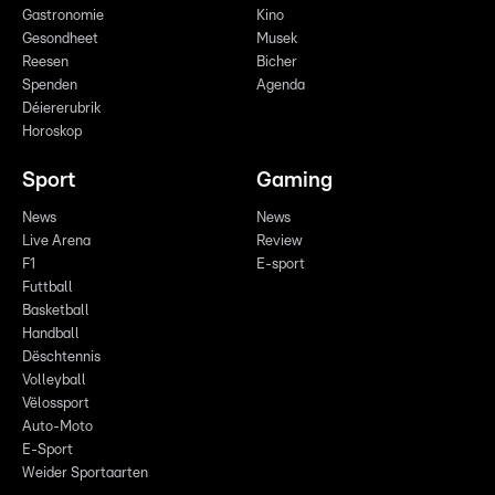
Gastronomie
Kino
Gesondheet
Musek
Reesen
Bicher
Spenden
Agenda
Déiererubrik
Horoskop
Sport
Gaming
News
News
Live Arena
Review
F1
E-sport
Futtball
Basketball
Handball
Dëschtennis
Volleyball
Vëlossport
Auto-Moto
E-Sport
Weider Sportaarten