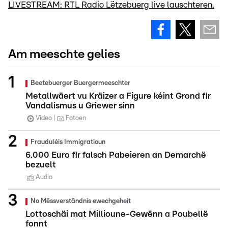
LIVESTREAM: RTL Radio Lëtzebuerg live lauschteren.
Am meeschte gelies
Beetebuerger Buergermeeschter
Metallwäert vu Kräizer a Figure kéint Grond fir
Vandalismus u Griewer sinn
Video
Fotoen
Frauduléis Immigratioun
6.000 Euro fir falsch Pabeieren an Demarchë
bezuelt
Audio
No Mëssverständnis ewechgeheit
Lottoschäi mat Millioune-Gewënn a Poubellë
fonnt