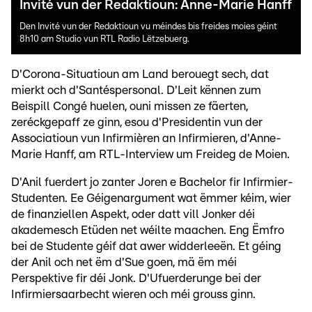
Invité vun der Redaktioun: Anne-Marie Hanff
Den Invité vun der Redaktioun vu méindes bis freides moies géint
8h10 am Studio vun RTL Radio Lëtzebuerg.
D'Corona-Situatioun am Land berouegt sech, dat
mierkt och d'Santéspersonal. D'Leit kënnen zum
Beispill Congé huelen, ouni missen ze fäerten,
zeréckgepaff ze ginn, esou d'Presidentin vun der
Associatioun vun Infirmièren an Infirmieren, d'Anne-
Marie Hanff, am RTL-Interview um Freideg de Moien.
D'Anil fuerdert jo zanter Joren e Bachelor fir Infirmier-
Studenten. Ee Géigenargument wat ëmmer kéim, wier
de finanziellen Aspekt, oder datt vill Jonker déi
akademesch Etüden net wéilte maachen. Eng Ëmfro
bei de Studente géif dat awer widderleeën. Et géing
der Anil och net ëm d'Sue goen, mä ëm méi
Perspektive fir déi Jonk. D'Ufuerderunge bei der
Infirmiersaarbecht wieren och méi grouss ginn.