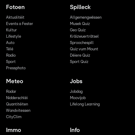
Fotoen
Spilleck
Aktualitéit
Allgemengwëssen
Events a Fester
Musek Quiz
Kultur
Geo Quiz
Lifestyle
Kräizwuerträtsel
Auto
Sproochespill
Télé
Quiz vum Mount
Radio
Déiere Quiz
Sport
Sport Quiz
Pressphoto
Meteo
Jobs
Radar
Jobdag
Nidderschléi
Moovijob
Quantitéiten
Lifelong Learning
Wandvitessen
CityClim
Immo
Info