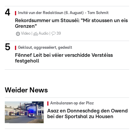
Invité vun der Redaktioun (6. August) - Tom Schmit
Rekordsummer um Stauséi: "Mir stoussen un eis
Grenzen"
Video
Audio
39
Geklaut, aggresséiert, gedealt
Fënnef Leit bei véier verschidde Verstéiss
festgeholl
Weider News
Ambulanzen op der Plaz
Asaz en Donneschdeg den Owend
bei der Sportshal zu Housen