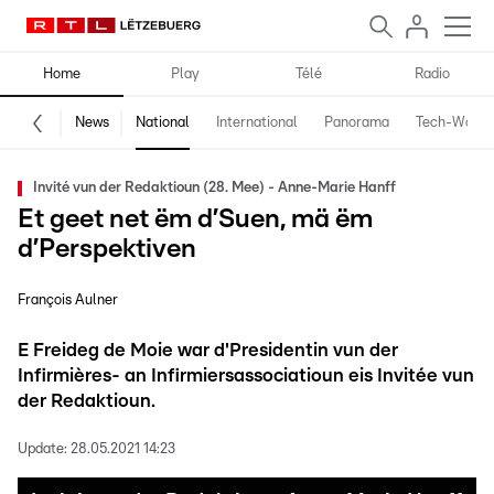
Home
Play
Télé
Radio
News
National
International
Panorama
Tech-World
Invité vun der Redaktioun (28. Mee) - Anne-Marie Hanff
Et geet net ëm d’Suen, mä ëm
d’Perspektiven
François Aulner
E Freideg de Moie war d'Presidentin vun der
Infirmières- an Infirmiersassociatioun eis Invitée vun
der Redaktioun.
Update:
28.05.2021 14:23