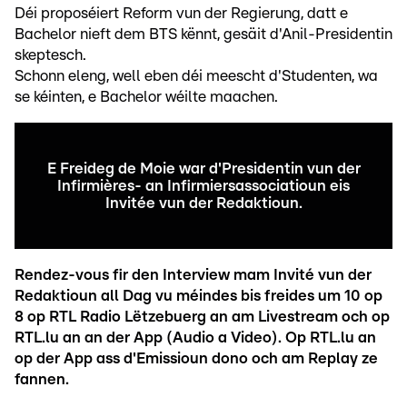
Déi proposéiert Reform vun der Regierung, datt e
Bachelor nieft dem BTS kënnt, gesäit d'Anil-Presidentin
skeptesch.
Schonn eleng, well eben déi meescht d'Studenten, wa
se kéinten, e Bachelor wéilte maachen.
E Freideg de Moie war d'Presidentin vun der
Infirmières- an Infirmiersassociatioun eis
Invitée vun der Redaktioun.
Rendez-vous fir den Interview mam Invité vun der
Redaktioun all Dag vu méindes bis freides um 10 op
8 op RTL Radio Lëtzebuerg an am Livestream och op
RTL.lu an an der App (Audio a Video). Op RTL.lu an
op der App ass d'Emissioun dono och am Replay ze
fannen.