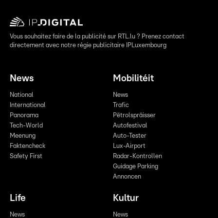
Vous souhaitez faire de la publicité sur RTL.lu ? Prenez contact
directement avec notre régie publicitaire IPLuxembourg
News
Mobilitéit
National
News
International
Trafic
Panorama
Pëtrolspräisser
Tech-World
Autofestival
Meenung
Auto-Tester
Faktencheck
Lux-Airport
Safety First
Radar-Kontrollen
Guidage Parking
Annoncen
Life
Kultur
News
News