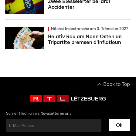
Zwee Blesséierter bei dräi
Accidenter
Nächst Indextranche am 3. Trimester 2027
Relativ Rou am Noen Osten an
Tripartite bremsen d'Inflatioun
Back to Top
Schreift Iech an eis Newsletteren an :
Ok