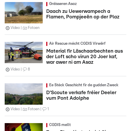
Gréisseren Asaz
Daach zu Uewerwampech a
Flamen, Pompjeeën op der Plaz
Video
Fotoen
Air Rescue mécht CGDIS Virwërf
Material fir Läschaarbechten aus
der Loft scho virun 20 Joer kaf,
war awer ni am Asaz
Video
8
Ee Stéck Geschicht fir de gudden Zweck
D'Scoute verkafe fréier Deeler
vum Pont Adolphe
Video
Fotoen
1
CGDIS mellt