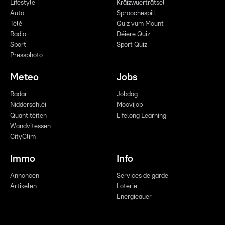
Lifestyle
Kräizwuerträtsel
Auto
Sproochespill
Télé
Quiz vum Mount
Radio
Déiere Quiz
Sport
Sport Quiz
Pressphoto
Meteo
Jobs
Radar
Jobdag
Nidderschléi
Moovijob
Quantitéiten
Lifelong Learning
Wandvitessen
CityClim
Immo
Info
Annoncen
Services de garde
Artikelen
Loterie
Energieauer