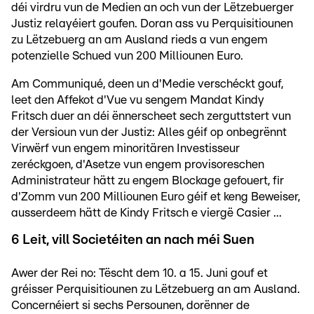
déi virdru vun de Medien an och vun der Lëtzebuerger
Justiz relayéiert goufen. Doran ass vu Perquisitiounen
zu Lëtzebuerg an am Ausland rieds a vun engem
potenzielle Schued vun 200 Milliounen Euro.
Am Communiqué, deen un d'Medie verschéckt gouf,
leet den Affekot d'Vue vu sengem Mandat Kindy
Fritsch duer an déi ënnerscheet sech zerguttstert vun
der Versioun vun der Justiz: Alles géif op onbegrënnt
Virwërf vun engem minoritären Investisseur
zeréckgoen, d'Asetze vun engem provisoreschen
Administrateur hätt zu engem Blockage gefouert, fir
d'Zomm vun 200 Milliounen Euro géif et keng Beweiser,
ausserdeem hätt de Kindy Fritsch e viergë Casier ...
6 Leit, vill Societéiten an nach méi Suen
Awer der Rei no: Tëscht dem 10. a 15. Juni gouf et
gréisser Perquisitiounen zu Lëtzebuerg an am Ausland.
Concernéiert si sechs Persounen, dorënner de