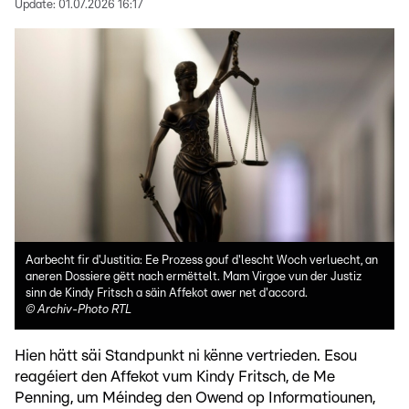
Update:
01.07.2026 16:17
Aarbecht fir d'Justitia: Ee Prozess gouf d'lescht Woch verluecht, an
aneren Dossiere gëtt nach ermëttelt. Mam Virgoe vun der Justiz
sinn de Kindy Fritsch a säin Affekot awer net d'accord.
©
Archiv-Photo RTL
Hien hätt säi Standpunkt ni kënne vertrieden. Esou
reagéiert den Affekot vum Kindy Fritsch, de Me
Penning, um Méindeg den Owend op Informatiounen,