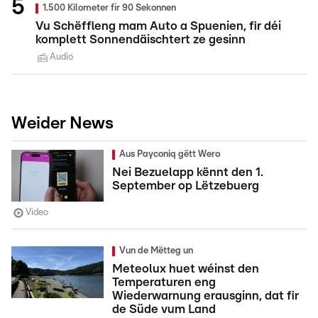
1.500 Kilometer fir 90 Sekonnen
Vu Schëffleng mam Auto a Spuenien, fir déi
komplett Sonnendäischtert ze gesinn
Audio
Weider News
Aus Payconiq gëtt Wero
Nei Bezuelapp kënnt den 1.
September op Lëtzebuerg
Video
Vun de Mëtteg un
Meteolux huet wéinst den
Temperaturen eng
Wiederwarnung erausginn, dat fir
de Süde vum Land