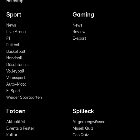
Horoskop
Sport
Gaming
News
News
Live Arena
Review
F1
E-sport
Futtball
Basketball
Handball
Dëschtennis
Volleyball
Vëlossport
Auto-Moto
E-Sport
Weider Sportaarten
Fotoen
Spilleck
Aktualitéit
Allgemengwëssen
Events a Fester
Musek Quiz
Kultur
Geo Quiz