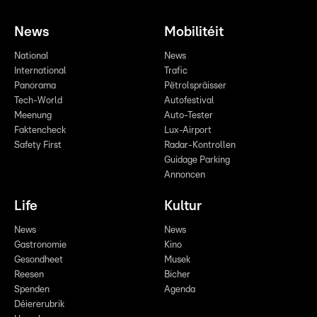
News
Mobilitéit
National
News
International
Trafic
Panorama
Pëtrolspräisser
Tech-World
Autofestival
Meenung
Auto-Tester
Faktencheck
Lux-Airport
Safety First
Radar-Kontrollen
Guidage Parking
Annoncen
Life
Kultur
News
News
Gastronomie
Kino
Gesondheet
Musek
Reesen
Bicher
Spenden
Agenda
Déiererubrik