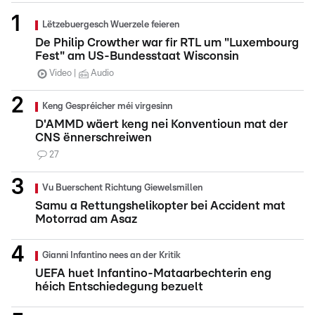
Lëtzebuergesch Wuerzele feieren
De Philip Crowther war fir RTL um "Luxembourg
Fest" am US-Bundesstaat Wisconsin
Video
Audio
Keng Gespréicher méi virgesinn
D'AMMD wäert keng nei Konventioun mat der
CNS ënnerschreiwen
27
Vu Buerschent Richtung Giewelsmillen
Samu a Rettungshelikopter bei Accident mat
Motorrad am Asaz
Gianni Infantino nees an der Kritik
UEFA huet Infantino-Mataarbechterin eng
héich Entschiedegung bezuelt