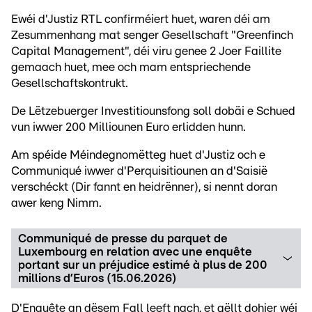
Ewéi d'Justiz RTL confirméiert huet, waren déi am
Zesummenhang mat senger Gesellschaft "Greenfinch
Capital Management", déi viru genee 2 Joer Faillite
gemaach huet, mee och mam entspriechende
Gesellschaftskontrukt.
De Lëtzebuerger Investitiounsfong soll dobäi e Schued
vun iwwer 200 Milliounen Euro erlidden hunn.
Am spéide Méindegnomëtteg huet d'Justiz och e
Communiqué iwwer d'Perquisitiounen an d'Saisië
verschéckt (Dir fannt en heidrënner), si nennt doran
awer keng Nimm.
Communiqué de presse du parquet de
Luxembourg en relation avec une enquête
portant sur un préjudice estimé à plus de 200
millions d’Euros (15.06.2026)
D'Enquête an dësem Fall leeft nach, et gëllt dohier wéi