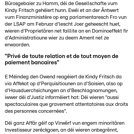
Bürosgebaier zu Hamm, déi de Gesellschafte vum
Kindy Fritsch gehéiert hunn. Ewéi et an der Äntwert
vum Finanzministère op eng parlamentaresch Fro vun
der LSAP am Februar d'lescht Joer geheescht huet,
wieren d'Proprietären net faillite an en Dominoeffekt fir
d'Administratioune wier zu deem Ament net ze
erwaarden.
"Privé de toute relation et de tout moyen de
paiement bancaires"
E Méindeg den Owend reagéiert de Kindy Fritsch da
via Affekot op d'Perquisitiounen an d'Saisien, also op
d'Hausduerchsichungen an d'Beschlagnamungen,
iwwer déi d'Justiz informéiert hat: Déi wieren "aussi
spectaculaires que gravement attentatoires aux droits
des personnes concernées".
Déi ganz Affär géif op Virwërf vun engem minoritären
Investisseur zeréckgoen, an déi wieren onbegrënnt,