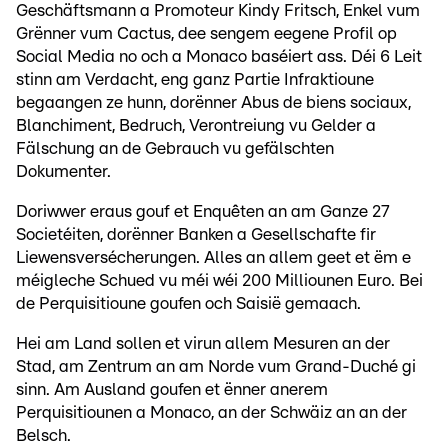
Geschäftsmann a Promoteur Kindy Fritsch, Enkel vum
Grënner vum Cactus, dee sengem eegene Profil op
Social Media no och a Monaco baséiert ass. Déi 6 Leit
stinn am Verdacht, eng ganz Partie Infraktioune
begaangen ze hunn, dorënner Abus de biens sociaux,
Blanchiment, Bedruch, Verontreiung vu Gelder a
Fälschung an de Gebrauch vu gefälschten
Dokumenter.
Doriwwer eraus gouf et Enquêten an am Ganze 27
Societéiten, dorënner Banken a Gesellschafte fir
Liewensversécherungen. Alles an allem geet et ëm e
méigleche Schued vu méi wéi 200 Milliounen Euro. Bei
de Perquisitioune goufen och Saisië gemaach.
Hei am Land sollen et virun allem Mesuren an der
Stad, am Zentrum an am Norde vum Grand-Duché gi
sinn. Am Ausland goufen et ënner anerem
Perquisitiounen a Monaco, an der Schwäiz an an der
Belsch.