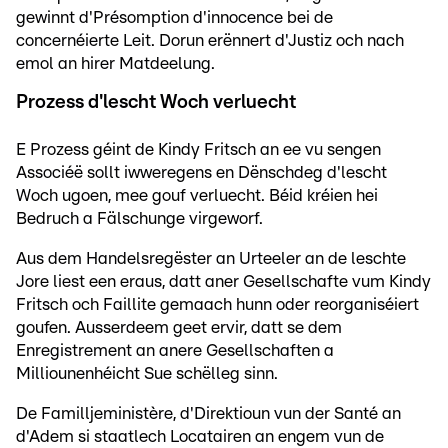
gewinnt d'Présomption d'innocence bei de
concernéierte Leit. Dorun erënnert d'Justiz och nach
emol an hirer Matdeelung.
Prozess d'lescht Woch verluecht
E Prozess géint de Kindy Fritsch an ee vu sengen
Associéë sollt iwweregens en Dënschdeg d'lescht
Woch ugoen, mee gouf verluecht. Béid kréien hei
Bedruch a Fälschunge virgeworf.
Aus dem Handelsregëster an Urteeler an de leschte
Jore liest een eraus, datt aner Gesellschafte vum Kindy
Fritsch och Faillite gemaach hunn oder reorganiséiert
goufen. Ausserdeem geet ervir, datt se dem
Enregistrement an anere Gesellschaften a
Milliounenhéicht Sue schëlleg sinn.
De Familljeministère, d'Direktioun vun der Santé an
d'Adem si staatlech Locatairen an engem vun de