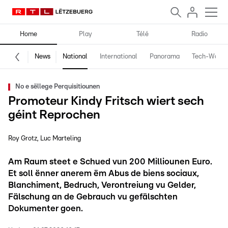
Home
Play
Télé
Radio
News
National
International
Panorama
Tech-World
No e sëllege Perquisitiounen
Promoteur Kindy Fritsch wiert sech
géint Reprochen
Roy Grotz
Luc Marteling
Am Raum steet e Schued vun 200 Milliounen Euro.
Et soll ënner anerem ëm Abus de biens sociaux,
Blanchiment, Bedruch, Verontreiung vu Gelder,
Fälschung an de Gebrauch vu gefälschten
Dokumenter goen.