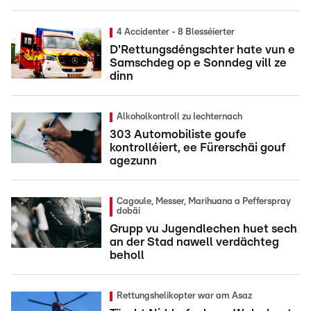
4 Accidenter - 8 Blesséierter
D'Rettungsdéngschter hate vun e
Samschdeg op e Sonndeg vill ze
dinn
Alkoholkontroll zu Iechternach
303 Automobiliste goufe
kontrolléiert, ee Fürerschäi gouf
agezunn
Cagoule, Messer, Marihuana a Pefferspray
dobäi
Grupp vu Jugendlechen huet sech
an der Stad nawell verdächteg
beholl
Rettungshelikopter war am Asaz