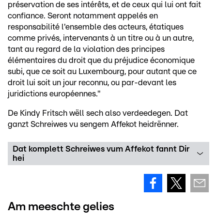
préservation de ses intérêts, et de ceux qui lui ont fait
confiance. Seront notamment appelés en
responsabilité l'ensemble des acteurs, étatiques
comme privés, intervenants à un titre ou à un autre,
tant au regard de la violation des principes
élémentaires du droit que du préjudice économique
subi, que ce soit au Luxembourg, pour autant que ce
droit lui soit un jour reconnu, ou par-devant les
juridictions européennes."
De Kindy Fritsch wëll sech also verdeedegen. Dat
ganzt Schreiwes vu sengem Affekot heidrënner.
Dat komplett Schreiwes vum Affekot fannt Dir
hei
Am meeschte gelies