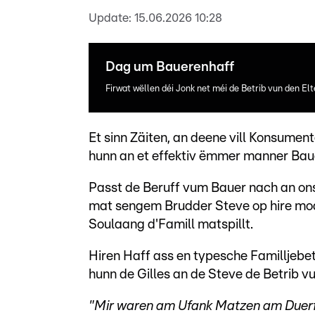
Update:
15.06.2026 10:28
Dag um Bauerenhaff
Firwat wëllen déi Jonk net méi de Betrib vun den E
Et sinn Zäiten, an deene vill Konsume
hunn an et effektiv ëmmer manner Baue
Passt de Beruff vum Bauer nach an on
mat sengem Brudder Steve op hire moder
Soulaang d'Famill matspillt.
Hiren Haff ass en typesche Familljebet
hunn de Gilles an de Steve de Betrib vu
"Mir waren am Ufank Matzen am Duerf i