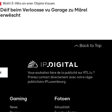
Wollt E-Vëlo an aner Objete klauen
Déif beim Verloosse vu Garage zu Märel
erwëscht
Back to Top
k
Vous souhaitez faire de la publicité sur RTL.lu ?
Prenez contact directement avec notre régie
publicitaire IPLuxembourg
Gaming
Fotoen
News
Aktualitéit