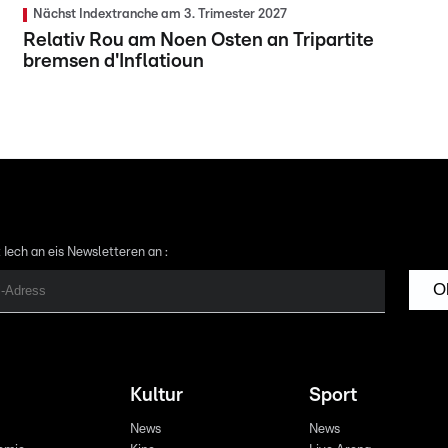
Nächst Indextranche am 3. Trimester 2027
Relativ Rou am Noen Osten an Tripartite
bremsen d'Inflatioun
 Iech an eis Newsletteren an :
O
Kultur
Sport
News
News