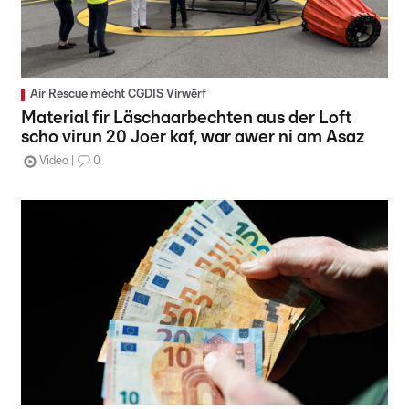
Air Rescue mécht CGDIS Virwërf
Material fir Läschaarbechten aus der Loft
scho virun 20 Joer kaf, war awer ni am Asaz
Video
0