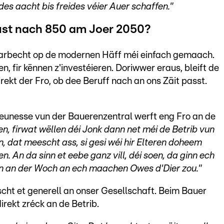
ndes aacht bis freides véier Auer schaffen."
just nach 850 am Joer 2050?
Aarbecht op de modernen Häff méi einfach gemaach.
fir kënnen z'investéieren. Doriwwer eraus, bleift de
ekt der Fro, ob dee Beruff nach an ons Zäit passt.
eunesse vun der Bauerenzentral werft eng Fro an de
oen, firwat wëllen déi Jonk dann net méi de Betrib vun
 dat meescht ass, si gesi wéi hir Elteren doheem
fen. An da sinn et eebe ganz vill, déi soen, da ginn ech
n an der Woch an ech maachen Owes d'Dier zou."
cht et generell an onser Gesellschaft. Beim Bauer
rekt zréck an de Betrib.