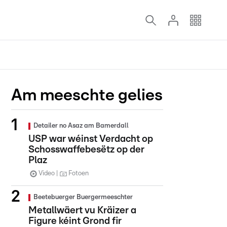
Am meeschte gelies
Detailer no Asaz am Bamerdall
USP war wéinst Verdacht op
Schosswaffebesëtz op der
Plaz
Video
Fotoen
Beetebuerger Buergermeeschter
Metallwäert vu Kräizer a
Figure kéint Grond fir