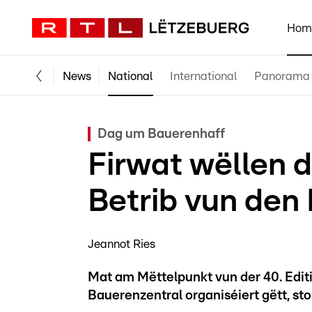
Hom
News
National
International
Panorama
Dag um Bauerenhaff
Firwat wëllen d
Betrib vun den
Jeannot Ries
Mat am Mëttelpunkt vun der 40. Edit
Bauerenzentral organiséiert gëtt, st