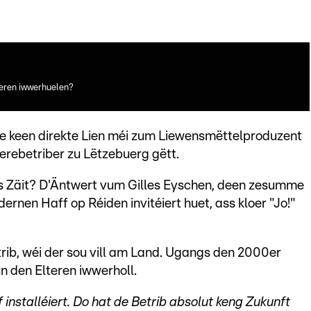
lteren iwwerhuelen?
nte keen direkte Lien méi zum Liewensmëttelproduzent
rebetriber zu Lëtzebuerg gëtt.
s Zäit? D'Äntwert vum Gilles Eyschen, deen zesumme
nen Haff op Réiden invitéiert huet, ass kloer "Jo!"
rib, wéi der sou vill am Land. Ugangs den 2000er
n den Elteren iwwerholl.
nstalléiert. Do hat de Betrib absolut keng Zukunft