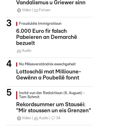
Vandalismus u Griewer sinn
Video
Fotoen
Frauduléis Immigratioun
6.000 Euro fir falsch
Pabeieren an Demarchë
bezuelt
Audio
No Mëssverständnis ewechgeheit
Lottoschäi mat Millioune-
Gewënn a Poubellë fonnt
Invité vun der Redaktioun (6. August) -
Tom Schmit
Rekordsummer um Stauséi:
"Mir stoussen un eis Grenzen"
Video
Audio
34