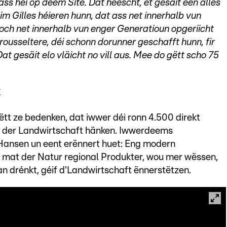
ss hei op deem Site. Dat heescht, et gesäit een alles
im Gilles héieren hunn, dat ass net innerhalb vun
och net innerhalb vun enger Generatioun opgeriicht
 Grousseltere, déi schonn dorunner geschafft hunn, fir
Dat gesäit elo vläicht no vill aus. Mee do gëtt scho 75
k
t ze bedenken, dat iwwer déi ronn 4.500 direkt
un der Landwirtschaft hänken. Iwwerdeems
Hansen un eent erënnert huet: Eng modern
 mat der Natur regional Produkter, wou mer wëssen,
 an drénkt, géif d'Landwirtschaft ënnerstëtzen.