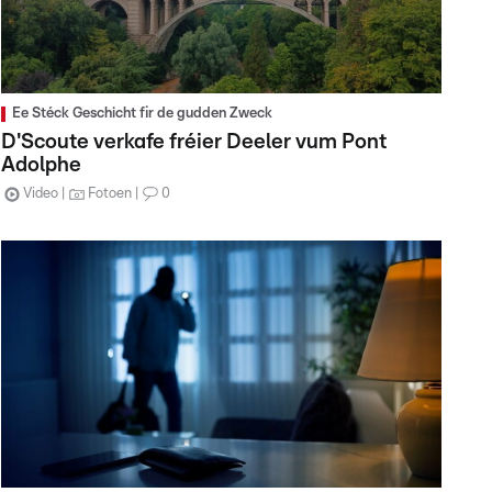
Ee Stéck Geschicht fir de gudden Zweck
D'Scoute verkafe fréier Deeler vum Pont
Adolphe
Video
Fotoen
0