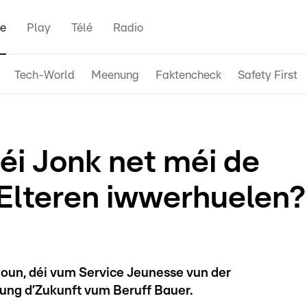
e
Play
Télé
Radio
Tech-World
Meenung
Faktencheck
Safety First
éi Jonk net méi de
 Elteren iwwerhuelen?
ioun, déi vum Service Jeunesse vun der
oung d’Zukunft vum Beruff Bauer.