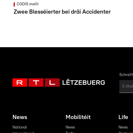
CGDIS mellt
Zwee Blesséierter bei dräi Accidenter
Schreift
News
Mobilitéit
Life
National
News
News