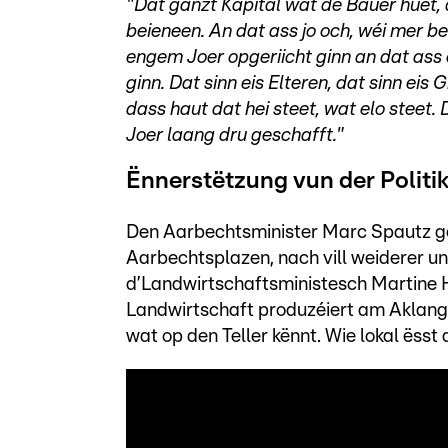
"Dat ganzt Kapital wat de Bauer huet, a
beieneen. An dat ass jo och, wéi mer be
engem Joer opgeriicht ginn an dat ass 
ginn. Dat sinn eis Elteren, dat sinn eis
dass haut dat hei steet, wat elo steet. 
Joer laang dru geschafft."
Ënnerstëtzung vun der Politi
Den Aarbechtsminister Marc Spautz gët
Aarbechtsplazen, nach vill weiderer 
d’Landwirtschaftsministesch Martine 
Landwirtschaft produzéiert am Aklang
wat op den Teller kënnt. Wie lokal ësst