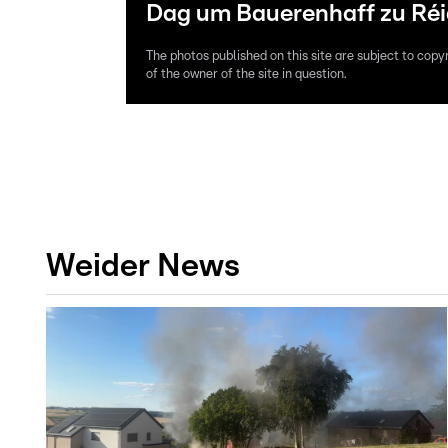
Dag um Bauerenhaff zu Réid
The photos published on this site are subject to copy
of the owner of the site in question.
Weider News