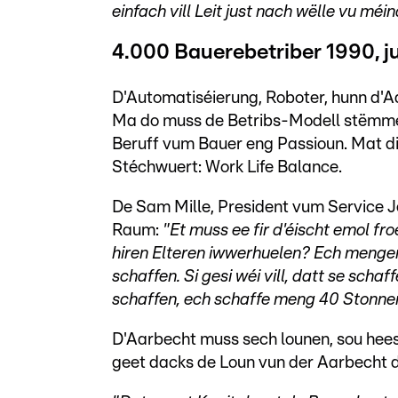
einfach vill Leit just nach wëlle vu méi
4.000 Bauerebetriber 1990, 
D'Automatiséierung, Roboter, hunn d'
Ma do muss de Betribs-Modell stëmmen, 
Beruff vum Bauer eng Passioun. Mat dir
Stéchwuert: Work Life Balance.
De Sam Mille, President vum Service J
Raum:
"Et muss ee fir d'éischt emol fr
hiren Elteren iwwerhuelen? Ech mengen,
schaffen. Si gesi wéi vill, datt se schaf
schaffen, ech schaffe meng 40 Stonne
D'Aarbecht muss sech lounen, sou hees
geet dacks de Loun vun der Aarbecht di