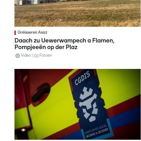
Gréisseren Asaz
Daach zu Uewerwampech a Flamen,
Pompjeeën op der Plaz
Video
Fotoen