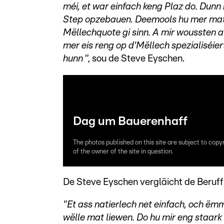
méi, et war einfach keng Plaz do. Dunn
Step opzebauen. Deemools hu mer mat 
Mëllechquote gi sinn. A mir woussten a
mer eis reng op d'Mëllech spezialiséier
hunn
‘’, sou de Steve Eyschen.
Dag um Bauerenhaff
The photos published on this site are subject to copy
of the owner of the site in question.
De Steve Eyschen vergläicht de Beru
"Et ass natierlech net einfach, och ëmm
wëlle mat liewen. Do hu mir eng staar