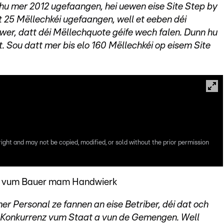
 hu mer 2012 ugefaangen, hei uewen eise Site Step by
25 Mëllechkéi ugefaangen, well et eeben déi
wer, datt déi Mëllechquote géife wech falen. Dunn hu
t. Sou datt mer bis elo 160 Mëllechkéi op eisem Site
right and may not be copied, modified, or sold without the prior permission
ff vum Bauer mam Handwierk
er Personal ze fannen an eise Betriber, déi dat och
k Konkurrenz vum Staat a vun de Gemengen. Well