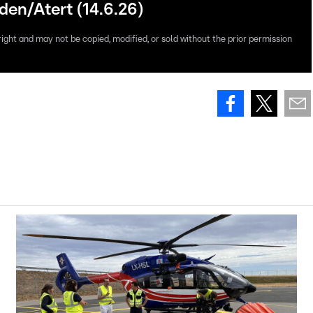
en/Atert (14.6.26)
right and may not be copied, modified, or sold without the prior permission