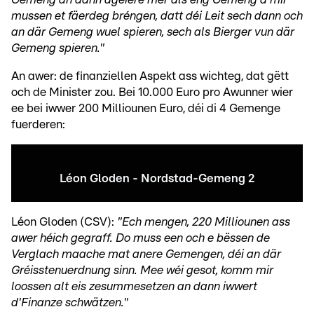
mussen et fäerdeg bréngen, datt déi Leit sech dann och
an där Gemeng wuel spieren, sech als Bierger vun där
Gemeng spieren."
An awer: de finanziellen Aspekt ass wichteg, dat gëtt
och de Minister zou. Bei 10.000 Euro pro Awunner wier
ee bei iwwer 200 Milliounen Euro, déi di 4 Gemenge
fuerderen:
Léon Gloden - Nordstad-Gemeng 2
Léon Gloden (CSV):
"Ech mengen, 220 Milliounen ass
awer héich gegraff. Do muss een och e bëssen de
Verglach maache mat anere Gemengen, déi an där
Gréisstenuerdnung sinn. Mee wéi gesot, komm mir
loossen alt eis zesummesetzen an dann iwwert
d'Finanze schwätzen."