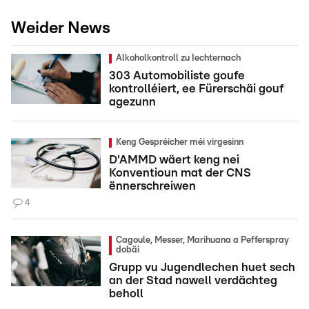
Weider News
Alkoholkontroll zu Iechternach
303 Automobiliste goufe
kontrolléiert, ee Fürerschäi gouf
agezunn
Keng Gespréicher méi virgesinn
D'AMMD wäert keng nei
Konventioun mat der CNS
ënnerschreiwen
4
Cagoule, Messer, Marihuana a Pefferspray
dobäi
Grupp vu Jugendlechen huet sech
an der Stad nawell verdächteg
beholl