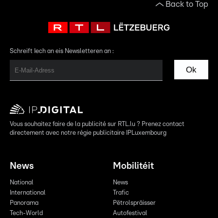
Back to Top
Schreift Iech an eis Newsletteren an :
Ok
Vous souhaitez faire de la publicité sur RTL.lu ? Prenez contact
directement avec notre régie publicitaire IPLuxembourg
News
Mobilitéit
National
News
International
Trafic
Panorama
Pëtrolspräisser
Tech-World
Autofestival