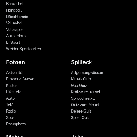
Basketball
Handball
Dëschtennis
Volleyball
Vëlossport
Auto-Moto
E-Sport
Weider Sportaarten
Fotoen
Spilleck
Aktualitéit
Allgemengwëssen
Events a Fester
Musek Quiz
Kultur
Geo Quiz
Lifestyle
Kräizwuerträtsel
Auto
Sproochespill
Télé
Quiz vum Mount
Radio
Déiere Quiz
Sport
Sport Quiz
Pressphoto