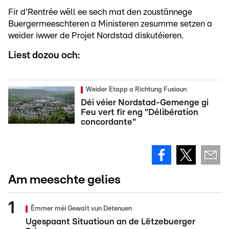
Fir d'Rentrée wëll ee sech mat den zoustännege
Buergermeeschteren a Ministeren zesumme setzen a
weider iwwer de Projet Nordstad diskutéieren.
Liest dozou och:
Weider Etapp a Richtung Fusioun
Déi véier Nordstad-Gemenge gi
Feu vert fir eng "Délibération
concordante"
Am meeschte gelies
Ëmmer méi Gewalt vun Detenuen
Ugespaant Situatioun an de Lëtzebuerger