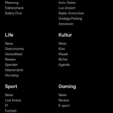
Meenung
Auto-Tester
Faktencheck
Lux-Airport
Safety First
Radar-Kontrollen
Guidage Parking
Annoncen
Life
Kultur
News
News
Gastronomie
Kino
Gesondheet
Musek
Reesen
Bicher
Spenden
Agenda
Déiererubrik
Horoskop
Sport
Gaming
News
News
Live Arena
Review
F1
E-sport
Futtball