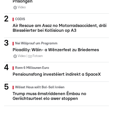
Prisongen
Video
CGDIS
Air Rescue am Asaz no Motorradsaccident, dräi
Blesséierter bei Kollisioun op A3
Nei Wäiprouf um Programm
Picadilly: Wäin- a Wënzerfest zu Briedemes
Video
Fotoen
Ronn 6 Milliounen Euro
Pensiounsfong investéiert indirekt a SpaceX
Wäisst Haus sollt Bal-Sall kréien
Trump muss ëmstriddenen Ëmbau no
Geriichtsurteel elo awer stoppen