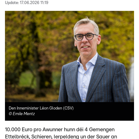
Update:
17.06.2026 11:19
Den Inneminister Léon Gloden (CSV)
©
Emile Mentz
10.000 Euro pro Awunner hunn déi 4 Gemengen
Ettelbréck, Schieren, Ierpeldeng un der Sauer an