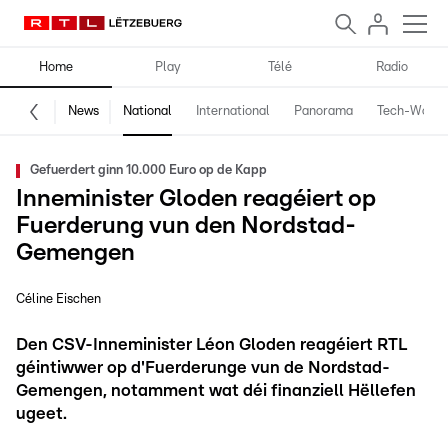
Home
Play
Télé
Radio
News
National
International
Panorama
Tech-World
Gefuerdert ginn 10.000 Euro op de Kapp
Inneminister Gloden reagéiert op
Fuerderung vun den Nordstad-
Gemengen
Céline Eischen
Den CSV-Inneminister Léon Gloden reagéiert RTL
géintiwwer op d'Fuerderunge vun de Nordstad-
Gemengen, notamment wat déi finanziell Hëllefen
ugeet.