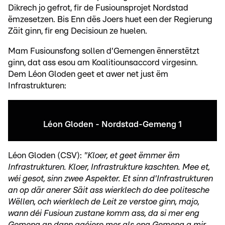
Dikrech jo gefrot, fir de Fusiounsprojet Nordstad
ëmzesetzen. Bis Enn dës Joers huet een der Regierung
Zäit ginn, fir eng Decisioun ze huelen.
Mam Fusiounsfong sollen d'Gemengen ënnerstëtzt
ginn, dat ass esou am Koalitiounsaccord virgesinn.
Dem Léon Gloden geet et awer net just ëm
Infrastrukturen:
Léon Gloden - Nordstad-Gemeng 1
Léon Gloden (CSV):
"Kloer, et geet ëmmer ëm
Infrastrukturen. Kloer, Infrastrukture kaschten. Mee et,
wéi gesot, sinn zwee Aspekter. Et sinn d'Infrastrukturen
an op där anerer Säit ass wierklech do dee politesche
Wëllen, och wierklech de Leit ze verstoe ginn, majo,
wann déi Fusioun zustane komm ass, da si mer eng
Gemeng an dann agéiere mer als eng Gemeng a mir