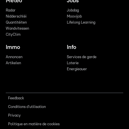
Meteo
Jobs
Radar
Jobdag
Nidderschléi
Moovijob
Quantitéiten
Lifelong Learning
Wandvitessen
CityClim
Immo
Info
Annoncen
Services de garde
Artikelen
Loterie
Energieauer
Feedback
Conditions d'utilisation
Privacy
Politique en matière de cookies