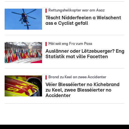
Rettungshelikopter war am Asaz
Tëscht Nidderfeelen a Welschent
ass e Cyclist gefall
Méi wéi eng Fro vum Pass
Auslänner oder Lëtzebuerger? Eng
Statistik mat ville Facetten
Brand zu Keel an zwee Accidenter
Véier Blesséierter no Kichebrand
zu Keel, zwee Blesséierter no
Accidenter