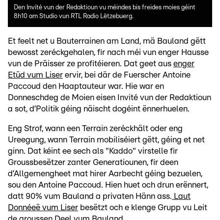
Den Invité vun der Redaktioun vu méindes bis freides moies géint
8h10 am Studio vun RTL Radio Lëtzebuerg.
Et feelt net u Bauterrainen am Land, mä Bauland gëtt
bewosst zeréckgehalen, fir nach méi vun enger Hausse
vun de Präisser ze profitéieren. Dat geet aus
enger
Etüd vum Liser
ervir, bei där de Fuerscher Antoine
Paccoud den Haaptauteur war. Hie war en
Donneschdeg de Moien eisen Invité vun der Redaktioun
a sot, d’Politik géing näischt dogéint ënnerhuelen.
Eng Strof, wann een Terrain zeréckhält oder eng
Ureegung, wann Terrain mobiliséiert gëtt, géing et net
ginn. Dat kéint ee sech als "Kaddo" virstelle fir
Groussbesëtzer zanter Generatiounen, fir deen
d’Allgemengheet mat hirer Aarbecht géing bezuelen,
sou den Antoine Paccoud. Hien huet och drun erënnert,
datt 90% vum Bauland a privaten Hänn ass.
Laut
Donnéeë vum Liser
besëtzt och e klenge Grupp vu Leit
de groussen Deel vum Bauland.