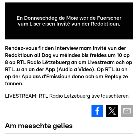
En Donneschdeg de Moie war de Fuerscher
vum Liser eisen Invité vun der Redaktioun.
Rendez-vous fir den Interview mam Invité vun der
Redaktioun all Dag vu méindes bis freides um 10 op
8 op RTL Radio Lëtzebuerg an am Livestream och op
RTL.lu an an der App (Audio a Video). Op RTL.lu an
op der App ass d'Emissioun dono och am Replay ze
fannen.
LIVESTREAM: RTL Radio Lëtzebuerg live lauschteren.
Am meeschte gelies