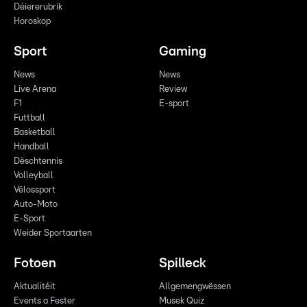
Déiererubrik
Horoskop
Sport
Gaming
News
News
Live Arena
Review
F1
E-sport
Futtball
Basketball
Handball
Dëschtennis
Volleyball
Vëlossport
Auto-Moto
E-Sport
Weider Sportaarten
Fotoen
Spilleck
Aktualitéit
Allgemengwëssen
Events a Fester
Musek Quiz