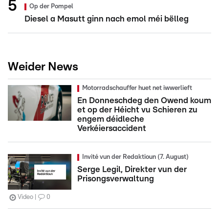
Op der Pompel
Diesel a Masutt ginn nach emol méi bëlleg
Weider News
Motorradschauffer huet net iwwerlieft
En Donneschdeg den Owend koum
et op der Héicht vu Schieren zu
engem déidleche
Verkéiersaccident
Invité vun der Redaktioun (7. August)
Serge Legil, Direkter vun der
Prisongsverwaltung
Video
0