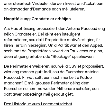
aner steierlech Virdeeler, déi den Invest an d‘Lokatioun
an domadder d’Demande nach méi ufeieren.
Haaptléisung: Grondsteier erhéijen
Als Haaptléisung proposéiert den Antoine Paccoud eng
héich Grondsteier. Déi kéint een intelligent
reforméieren, sou datt Proprietäre motivéiert ginn, fir
hiren Terrain hierzeginn. Un d’Politik war et den Appell,
sech mat de Proprietären iwwert en Taux eens ze ginn,
deen et géing erlaben, de “Blockage” opzehiewen.
De Perimeter erweideren, sou wéi d’CSV et proposéiert,
wier eng manner gutt Iddi, sou de Fuerscher Antoine
Paccoud. Firwat sollt een nach méi Leit e Kaddo
maachen? E méi grousse Perimeter géing dem
Fuerscher no nëmme weider Millionäre schafen, ouni
datt awer onbedéngt méi gebaut gëtt.
Den Historique vum Logementsdebat