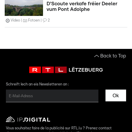
D'Scoute verkafe fréier Deeler
vum Pont Adolphe
Video
Fotoen
2
Back to Top
Schreift Iech an eis Newsletteren an :
Ok
Vous souhaitez faire de la publicité sur RTL.lu ? Prenez contact