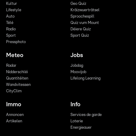
Kultur
Geo Quiz
Lifestyle
Kräizwuerträtsel
Auto
Sproochespill
Télé
Quiz vum Mount
Radio
Déiere Quiz
Sport
Sport Quiz
Pressphoto
Meteo
Jobs
Radar
Jobdag
Nidderschléi
Moovijob
Quantitéiten
Lifelong Learning
Wandvitessen
CityClim
Immo
Info
Annoncen
Services de garde
Artikelen
Loterie
Energieauer