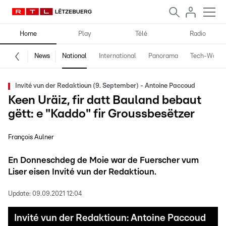
Home
Play
Télé
Radio
News
National
International
Panorama
Tech-World
Invité vun der Redaktioun (9. September) - Antoine Paccoud
Keen Uräiz, fir datt Bauland bebaut
gëtt: e "Kaddo" fir Groussbesëtzer
François Aulner
En Donneschdeg de Moie war de Fuerscher vum
Liser eisen Invité vun der Redaktioun.
Update:
09.09.2021 12:04
Invité vun der Redaktioun: Antoine Paccoud