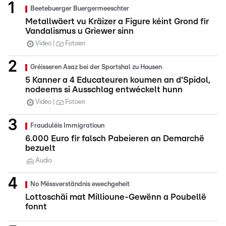
Beetebuerger Buergermeeschter
Metallwäert vu Kräizer a Figure kéint Grond fir
Vandalismus u Griewer sinn
Video
Fotoen
Gréisseren Asaz bei der Sportshal zu Housen
5 Kanner a 4 Educateuren koumen an d'Spidol,
nodeems si Ausschlag entwéckelt hunn
Video
Fotoen
Frauduléis Immigratioun
6.000 Euro fir falsch Pabeieren an Demarchë
bezuelt
Audio
No Mëssverständnis ewechgeheit
Lottoschäi mat Millioune-Gewënn a Poubellë
fonnt