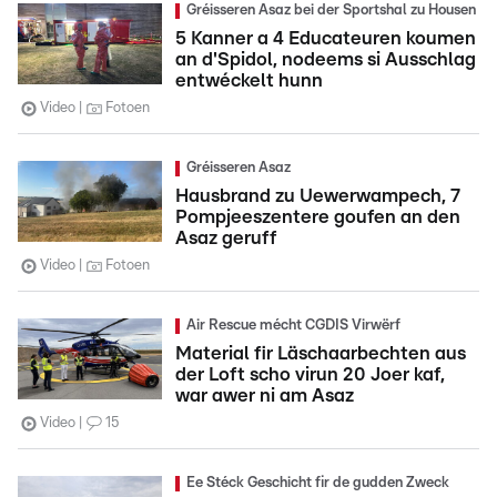
Gréisseren Asaz bei der Sportshal zu Housen
5 Kanner a 4 Educateuren koumen
an d'Spidol, nodeems si Ausschlag
entwéckelt hunn
Video
Fotoen
Gréisseren Asaz
Hausbrand zu Uewerwampech, 7
Pompjeeszentere goufen an den
Asaz geruff
Video
Fotoen
Air Rescue mécht CGDIS Virwërf
Material fir Läschaarbechten aus
der Loft scho virun 20 Joer kaf,
war awer ni am Asaz
Video
15
Ee Stéck Geschicht fir de gudden Zweck