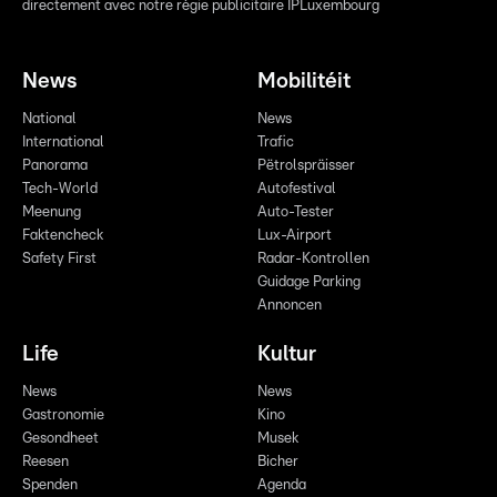
directement avec notre régie publicitaire IPLuxembourg
News
Mobilitéit
National
News
International
Trafic
Panorama
Pëtrolspräisser
Tech-World
Autofestival
Meenung
Auto-Tester
Faktencheck
Lux-Airport
Safety First
Radar-Kontrollen
Guidage Parking
Annoncen
Life
Kultur
News
News
Gastronomie
Kino
Gesondheet
Musek
Reesen
Bicher
Spenden
Agenda