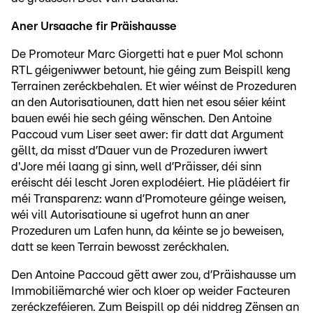
Aner Ursaache fir Präishausse
De Promoteur Marc Giorgetti hat e puer Mol schonn
RTL géigeniwwer betount, hie géing zum Beispill keng
Terrainen zeréckbehalen. Et wier wéinst de Prozeduren
an den Autorisatiounen, datt hien net esou séier kéint
bauen ewéi hie sech géing wënschen. Den Antoine
Paccoud vum Liser seet awer: fir datt dat Argument
gëllt, da misst d’Dauer vun de Prozeduren iwwert
d'Jore méi laang gi sinn, well d’Präisser, déi sinn
eréischt déi lescht Joren explodéiert. Hie plädéiert fir
méi Transparenz: wann d’Promoteure géinge weisen,
wéi vill Autorisatioune si ugefrot hunn an aner
Prozeduren um Lafen hunn, da kéinte se jo beweisen,
datt se keen Terrain bewosst zeréckhalen.
Den Antoine Paccoud gëtt awer zou, d’Präishausse um
Immobiliëmarché wier och kloer op weider Facteuren
zeréckzeféieren. Zum Beispill op déi niddreg Zënsen an