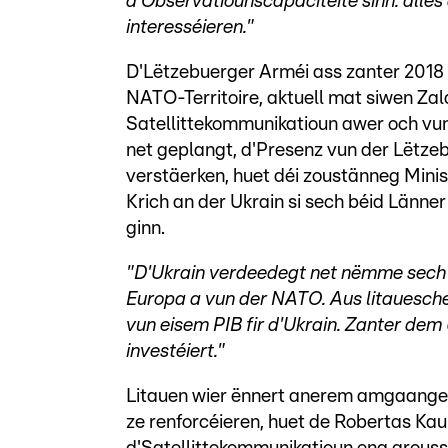
d'Observatiounscapacitéite sinn. alles
interesséieren."
D'Lëtzebuerger Arméi ass zanter 2018 a
NATO-Territoire, aktuell mat siwen Za
Satellittekommunikatioun awer och vun
net geplangt, d'Presenz vun der Lëtze
verstäerken, huet déi zoustänneg Mini
Krich an der Ukrain si sech béid Länne
ginn.
"D'Ukrain verdeedegt net nëmme sech 
Europa a vun der NATO. Aus litauesche
vun eisem PIB fir d'Ukrain. Zanter dem
investéiert."
Litauen wier ënnert anerem amgaange
ze renforcéieren, huet de Robertas Kau