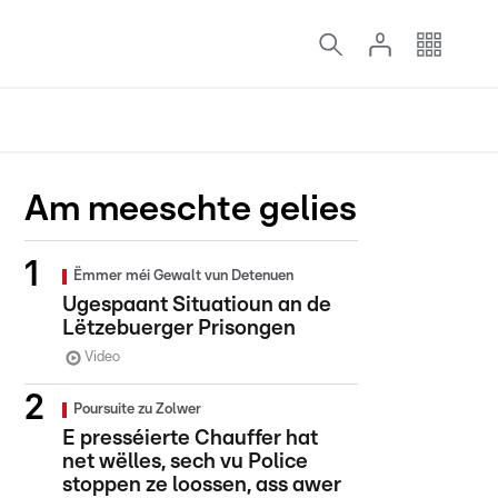
Am meeschte gelies
Ëmmer méi Gewalt vun Detenuen
Ugespaant Situatioun an de
Lëtzebuerger Prisongen
Video
Poursuite zu Zolwer
E presséierte Chauffer hat
net wëlles, sech vu Police
stoppen ze loossen, ass awer