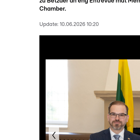
zu Betzder an eng Entrevue mat Me
Chamber.
Update:
10.06.2026 10:20