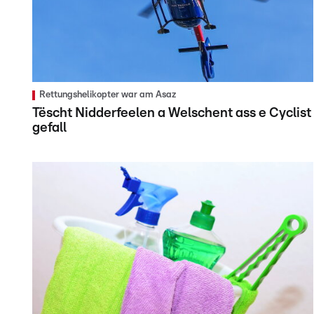
Rettungshelikopter war am Asaz
Tëscht Nidderfeelen a Welschent ass e Cyclist
gefall