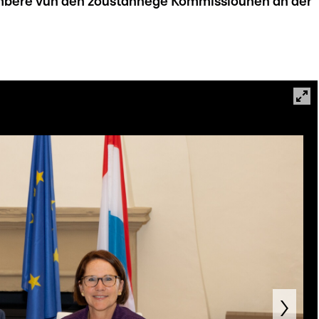
mbere vun den zoustännege Kommissiounen an der