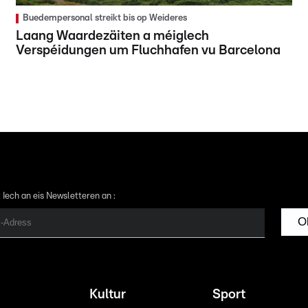
Buedempersonal streikt bis op Weideres
Laang Waardezäiten a méiglech
Verspéidungen um Fluchhafen vu Barcelona
 Iech an eis Newsletteren an :
O
Kultur
Sport