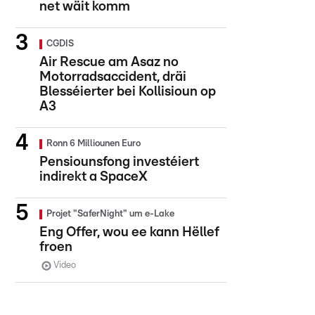
net wäit komm
CGDIS
Air Rescue am Asaz no
Motorradsaccident, dräi
Blesséierter bei Kollisioun op
A3
Ronn 6 Milliounen Euro
Pensiounsfong investéiert
indirekt a SpaceX
Projet "SaferNight" um e-Lake
Eng Offer, wou ee kann Hëllef
froen
Video