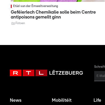
Etüd vun der Ëmweltverwaltung
Geféierlech Chemikalie solle beim Centre
antipoisons gemellt ginn
Fotoen
Schreift
News
Mobilitéit
Life