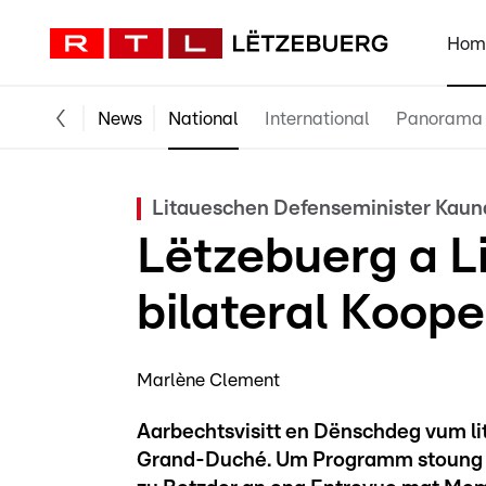
Hom
News
National
International
Panorama
Litaueschen Defenseminister Kauna
Lëtzebuerg a L
bilateral Koope
Marlène Clement
Aarbechtsvisitt en Dënschdeg vum l
Grand-Duché. Um Programm stoung ë