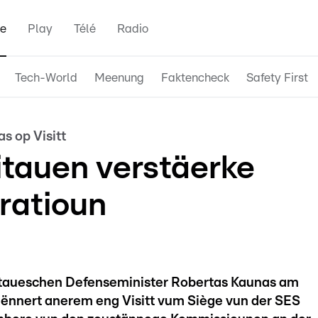
e
Play
Télé
Radio
Tech-World
Meenung
Faktencheck
Safety First
s op Visitt
itauen verstäerke
ratioun
itaueschen Defenseminister Robertas Kaunas am
nnert anerem eng Visitt vum Siège vun der SES