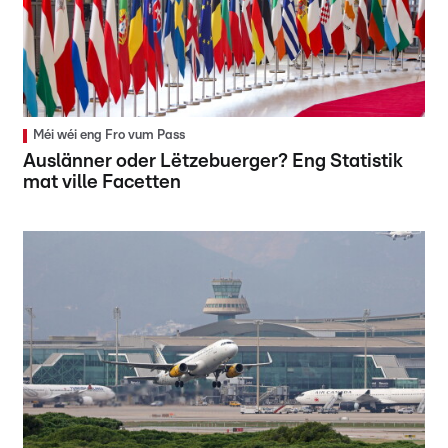
Méi wéi eng Fro vum Pass
Auslänner oder Lëtzebuerger? Eng Statistik
mat ville Facetten