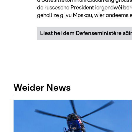
d'Satellittekommunikatioun eng grouss 
de russesche President iergendwéi ber
geholl ze gi vu Moskau, wier andeems 
Liest hei dem Defenseministère säin
Weider News