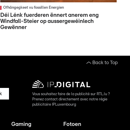
Ofhängegkeet vu fossillen Energien
Déi Lénk fuerderen ënnert anerem eng
Windfall-Steier op aussergewéinlech
Gewënner
Back to Top
k
Vous souhaitez faire de la publicité sur RTL.lu ?
Prenez contact directement avec notre régie
publicitaire IPLuxembourg
Gaming
Fotoen