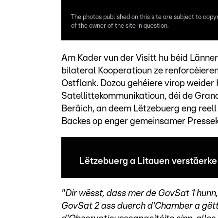
The photos published on this site are subject to copy
of the owner of the site in question.
Am Kader vun der Visitt hu béid Länner 
bilateral Kooperatioun ze renforcéier
Ostflank. Dozou gehéiere virop weider 
Satellittekommunikatioun, déi de Gran
Beräich, an deem Lëtzebuerg eng reell 
Backes op enger gemeinsamer Pressek
Lëtzebuerg a Litauen verstäerke
"Dir wësst, dass mer de GovSat 1 hunn,
GovSat 2 ass duerch d'Chamber a gët