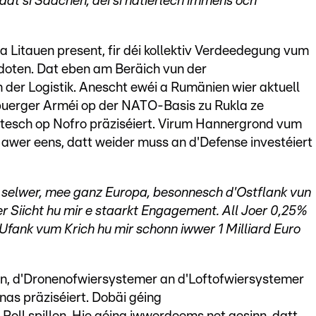
 dat si Saachen, déi si natierlech immens och
 Litauen present, fir déi kollektiv Verdeedegung vum
ldoten. Dat eben am Beräich vun der
 der Logistik. Anescht ewéi a Rumänien wier aktuell
buerger Arméi op der NATO-Basis zu Rukla ze
stesch op Nofro präziséiert. Virum Hannergrond vum
r awer eens, datt weider muss an d'Defense investéiert
selwer, mee ganz Europa, besonnesch d'Ostflank vun
r Siicht hu mir e staarkt Engagement. All Joer 0,25%
 Ufank vum Krich hu mir schonn iwwer 1 Milliard Euro
n, d'Dronenofwiersystemer an d'Loftofwiersystemer
nas präziséiert. Dobäi géing