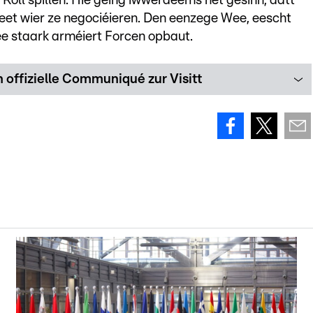
Roll spillen. Hie géing iwwerdeems net gesinn, datt
eet wier ze negociéieren. Den eenzege Wee, eescht
ee staark arméiert Forcen opbaut.
 offizielle Communiqué zur Visitt