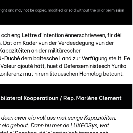
right and may not be copied, modified, or sold without the prior permission
och eng Lettre d'intention ënnerschriwwen, fir déi
en. Dat am Kader vun der Verdeedegung vun der
Kapazitéiten an der militärescher
d-Duché dem baltesche Land zur Verfügung stellt. Ee
Valeur ajouté hätt, huet d'Defenseministesch Yuriko
onferenz mat hirem litaueschen Homolog betount.
 bilateral Kooperatioun / Rep. Marlène Clement
 deen awer elo voll ass mat senge Kapazitéiten.
t elo gebaut. Dann hu mer de LUXEOSys, wat