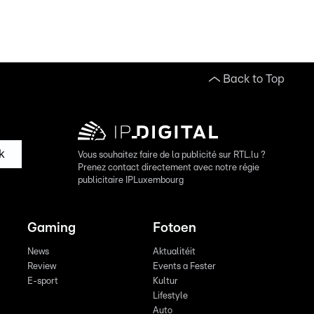
Back to Top
k
Vous souhaitez faire de la publicité sur RTL.lu ?
Prenez contact directement avec notre régie
publicitaire IPLuxembourg
Gaming
Fotoen
News
Aktualitéit
Review
Events a Fester
E-sport
Kultur
Lifestyle
Auto