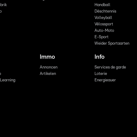
brik
Handball
p
Dëschtennis
Volleyball
Vëlossport
Auto-Moto
E-Sport
Weider Sportaarten
Immo
Info
Annoncen
Services de garde
b
Artikelen
Loterie
 Learning
Energieauer