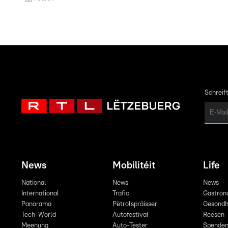
Schreift
News
Mobilitéit
Life
National
News
News
International
Trafic
Gastron
Panorama
Pëtrolspräisser
Gesondh
Tech-World
Autofestival
Reesen
Meenung
Auto-Tester
Spende