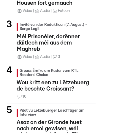
Housen fort gemaach
Video
Audio
Fotoen
Invité vun der Redaktioun (7. August) -
Serge Legil
Méi Prisonéier, dorënner
däitlech méi aus dem
Maghreb
Video
Audio
3
Grouss Ëmfro am Kader vum RTL
Readers' Choice
Wou kritt een zu Lëtzebuerg
de beschte Croissant?
10
Pilot vu Lëtzebuerger Läschfliger am
Interview
Asaz an der Gironde huet
nach emol gewisen, wéi