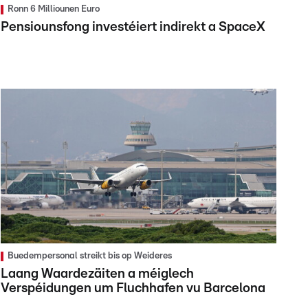
Ronn 6 Milliounen Euro
Pensiounsfong investéiert indirekt a SpaceX
Buedempersonal streikt bis op Weideres
Laang Waardezäiten a méiglech
Verspéidungen um Fluchhafen vu Barcelona