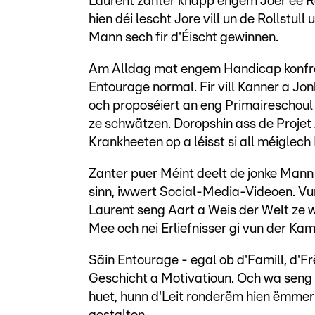
Laurent zanter knapp engem Joer ee Rol
hien déi lescht Jore vill un de Rollstu
Mann sech fir d'Éischt gewinnen.
Am Alldag mat engem Handicap konfronté
Entourage normal. Fir vill Kanner a Jon
och proposéiert an eng Primaireschou
ze schwätzen. Doropshin ass de Projet
Krankheeten op a léisst si all méiglech 
Zanter puer Méint deelt de jonke Mann
sinn, iwwert Social-Media-Videoen. V
Laurent seng Aart a Weis der Welt ze w
Mee och nei Erliefnisser gi vun der K
Säin Entourage - egal ob d'Famill, d'F
Geschicht a Motivatioun. Och wa seng
huet, hunn d'Leit ronderëm hien ëmmer 