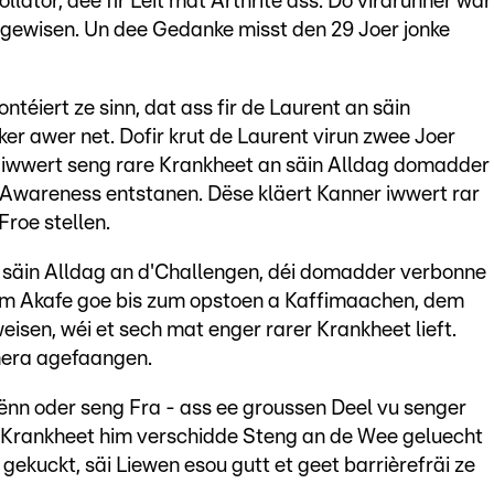
lator, dee fir Leit mat Arthrite ass. Do virdrunner war
ll ugewisen. Un dee Gedanke misst den 29 Joer jonke
iert ze sinn, dat ass fir de Laurent an säin
ker awer net. Dofir krut de Laurent virun zwee Joer
l iwwert seng rare Krankheet an säin Alldag domadder
 Awareness entstanen. Dëse kläert Kanner iwwert rar
Froe stellen.
 säin Alldag an d'Challengen, déi domadder verbonne
um Akafe goe bis zum opstoen a Kaffimaachen, dem
eisen, wéi et sech mat enger rarer Krankheet lieft.
amera agefaangen.
rënn oder seng Fra - ass ee groussen Deel vu senger
 Krankheet him verschidde Steng an de Wee geluecht
gekuckt, säi Liewen esou gutt et geet barrièrefräi ze