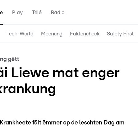
e
Play
Télé
Radio
Tech-World
Meenung
Faktencheck
Safety First
ng gëtt
i Liewe mat enger
krankung
 Krankheete fält ëmmer op de leschten Dag am