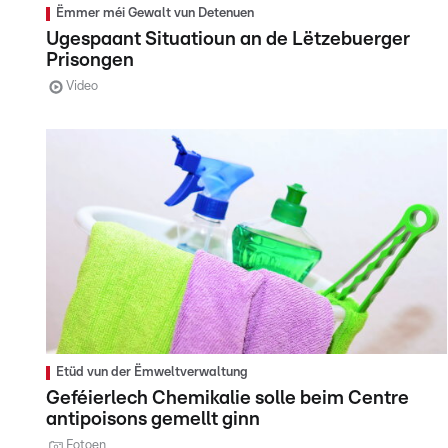
Ëmmer méi Gewalt vun Detenuen
Ugespaant Situatioun an de Lëtzebuerger
Prisongen
Video
Etüd vun der Ëmweltverwaltung
Geféierlech Chemikalie solle beim Centre
antipoisons gemellt ginn
Fotoen