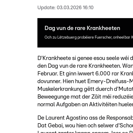
Update:
03.03.2026 16:10
Dag vun de rare Krankheeten
Och zu Lëtzebuerg probéiere Fuerscher, onheelbar
D'Krankheete si genee esou seele wéi d
den Dag vun de rare Krankheeten. Wann 
Februar. Et ginn iwwert 6.000 rar Kra
dovunner. Hien huet Emery-Dreifuss-
Muskelerkrankung gëtt duerch d'Mutat
Beweegunge mat der Zäit méi reduzéie
normal Aufgaben an Aktivitéiten huele
De Laurent Agostino ass de Responsabe
Dat Gebai, wou hien och selwer d'Schou