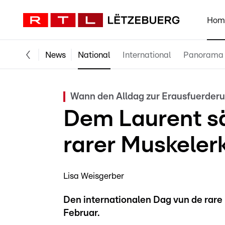
Hom
News
National
International
Panorama
Wann den Alldag zur Erausfuerderu
Dem Laurent sä
rarer Muskeler
Lisa Weisgerber
Den internationalen Dag vun de rare
Februar.