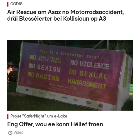
CGDIS
Air Rescue am Asaz no Motorradsaccident,
dräi Blesséierter bei Kollisioun op A3
Projet "SaferNight" um e-Lake
Eng Offer, wou ee kann Hëllef froen
Video