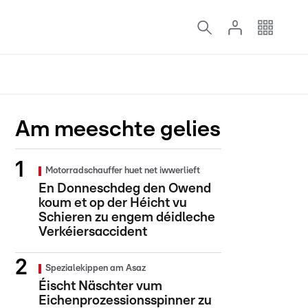
Am meeschte gelies
Motorradschauffer huet net iwwerlieft
En Donneschdeg den Owend
koum et op der Héicht vu
Schieren zu engem déidleche
Verkéiersaccident
Spezialekippen am Asaz
Éischt Näschter vum
Eichenprozessionsspinner zu