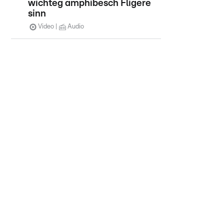
wichteg amphibesch Fligere
sinn
Video
Audio