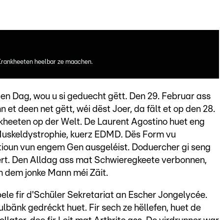
 Krankheeten heelbar ze maachen.
en Dag, wou u si geduecht gëtt. Den 29. Februar ass
et deen net gëtt, wéi dëst Joer, da fält et op den 28.
nkheeten op der Welt. De Laurent Agostino huet eng
Muskeldystrophie, kuerz EDMD. Dës Form vu
ioun vun engem Gen ausgeléist. Doduercher gi seng
rt. Den Alldag ass mat Schwieregkeete verbonnen,
n dem jonke Mann méi Zäit.
le fir d'Schüler Sekretariat an Escher Jongelycée.
lbänk gedréckt huet. Fir sech ze hëllefen, huet de