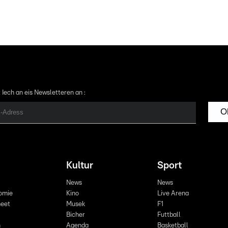
 Iech an eis Newsletteren an :
O
Kultur
Sport
News
News
omie
Kino
Live Arena
eet
Musek
F1
Bicher
Futtball
n
Agenda
Basketball