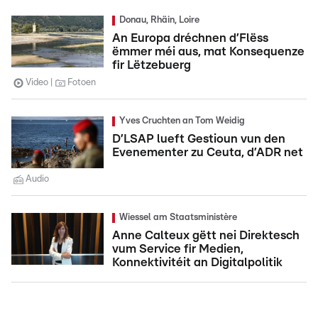
Donau, Rhäin, Loire
An Europa dréchnen d’Flëss
ëmmer méi aus, mat Konsequenze
fir Lëtzebuerg
Video
Fotoen
Yves Cruchten an Tom Weidig
D’LSAP lueft Gestioun vun den
Evenementer zu Ceuta, d’ADR net
Audio
Wiessel am Staatsministère
Anne Calteux gëtt nei Direktesch
vum Service fir Medien,
Konnektivitéit an Digitalpolitik