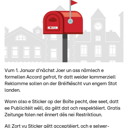
Vum 1. Januar d'nächst Joer un ass nämlech e
formellen Accord gefrot, fir datt weider kommerziell
Reklamme sollen an der Bréifkëscht vun engem Stot
landen.
Wann also e Sticker op der Boîte pecht, dee seet, datt
ee Publicitéit wëll, da gëtt dat och respektéiert. Gratis
Zeitunge falen net ënnert dës nei Restriktioun.
All Zort vu Sticker gëtt acceptéiert, och e selwer-