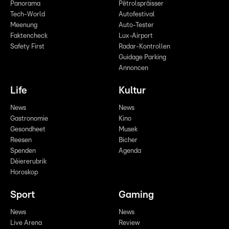
Panorama
Pëtrolspräisser
Tech-World
Autofestival
Meenung
Auto-Tester
Faktencheck
Lux-Airport
Safety First
Radar-Kontrollen
Guidage Parking
Annoncen
Life
Kultur
News
News
Gastronomie
Kino
Gesondheet
Musek
Reesen
Bicher
Spenden
Agenda
Déiererubrik
Horoskop
Sport
Gaming
News
News
Live Arena
Review