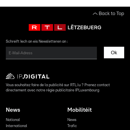
Back to Top
Schreift Iech an eis Newsletteren an :
Ok
Vous souhaitez faire de la publicité sur RTL.lu ? Prenez contact
directement avec notre régie publicitaire IPLuxembourg
News
Mobilitéit
National
News
International
Trafic