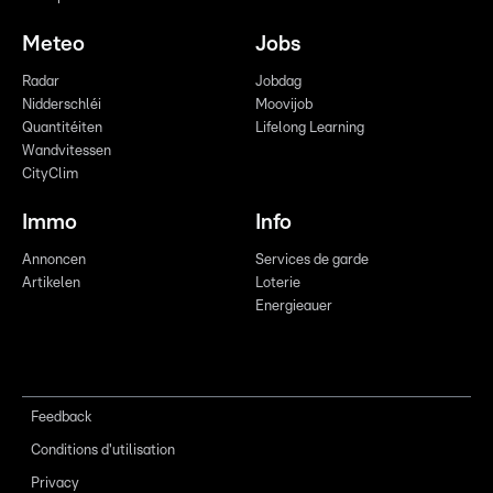
Meteo
Jobs
Radar
Jobdag
Nidderschléi
Moovijob
Quantitéiten
Lifelong Learning
Wandvitessen
CityClim
Immo
Info
Annoncen
Services de garde
Artikelen
Loterie
Energieauer
Feedback
Conditions d'utilisation
Privacy