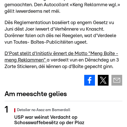
gemaachten. Den Autocollant «Keng Reklamme wgl.»
gëllt iwwerdeems net méi.
Dës Reglementatioun baséiert op engem Gesetz vu
Juni dëst Joer iwwert d'Verhënnere vu Knascht.
Dorënner falen och dës nei Reegelen, wat d'Verdeele
vun Toutes- Boîtes-Publicitéiten ugeet.
D'Post stellt d'Initiativ ënnert de Motto "Meng Boîte -
meng Reklammen"
a verdeelt vun en Dënschdeg un 3
Zorte Stickeren, déi kënnen op d’Boîte gepecht ginn.
Am meeschte gelies
Detailer no Asaz am Bamerdall
USP war wéinst Verdacht op
Schosswaffebesëtz op der Plaz