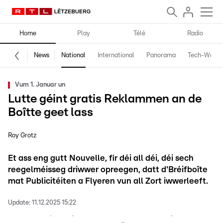
Home
Play
Télé
Radio
News
National
International
Panorama
Tech-World
Vum 1. Januar un
Lutte géint gratis Reklammen an de
Boîtte geet lass
Roy Grotz
Et ass eng gutt Nouvelle, fir déi all déi, déi sech
reegelméisseg driwwer opreegen, datt d'Bréifboîte
mat Publicitéiten a Flyeren vun all Zort iwwerleeft.
Update:
11.12.2025 15:22