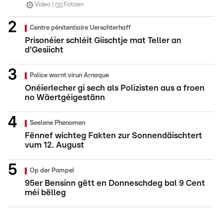
Video
Fotoen
Centre pénitentiaire Uerschterhaff
Prisonéier schléit Giischtje mat Teller an
d'Gesiicht
Police warnt virun Arnaque
Onéierlecher gi sech als Polizisten aus a froen
no Wäertgéigestänn
Seelene Phenomen
Fënnef wichteg Fakten zur Sonnendäischtert
vum 12. August
Op der Pompel
95er Bensinn gëtt en Donneschdeg bal 9 Cent
méi bëlleg