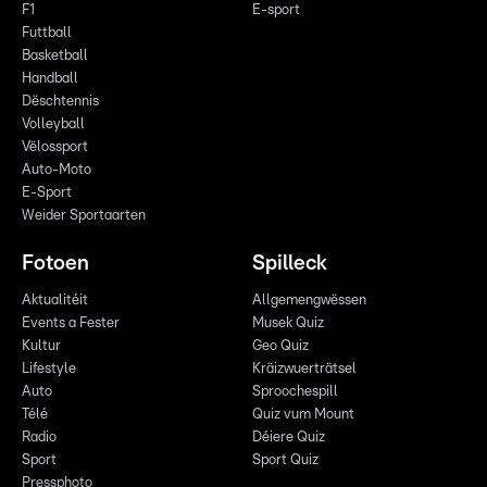
F1
E-sport
Futtball
Basketball
Handball
Dëschtennis
Volleyball
Vëlossport
Auto-Moto
E-Sport
Weider Sportaarten
Fotoen
Spilleck
Aktualitéit
Allgemengwëssen
Events a Fester
Musek Quiz
Kultur
Geo Quiz
Lifestyle
Kräizwuerträtsel
Auto
Sproochespill
Télé
Quiz vum Mount
Radio
Déiere Quiz
Sport
Sport Quiz
Pressphoto