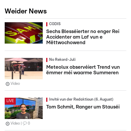
Weider News
CGDIS
Sechs Blesséierter no enger Rei
Accidenter am Laf vun e
Mëttwochowend
No Rekord-Juli
Meteolux observéiert Trend vun
ëmmer méi waarme Summeren
Video
Invité vun der Redaktioun (6. August)
LIVE
Tom Schmit, Ranger um Stauséi
Video
0