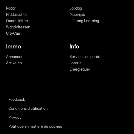
Radar
Jobdag
Nidderschléi
Moovijob
Quantitéiten
Lifelong Learning
Wandvitessen
CityClim
Immo
Info
Annoncen
Services de garde
Artikelen
Loterie
Energieauer
Feedback
Conditions d'utilisation
Privacy
Politique en matière de cookies