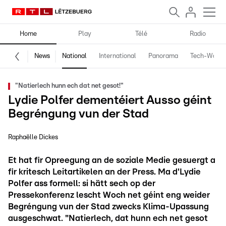
Home
Play
Télé
Radio
News
National
International
Panorama
Tech-World
"Natierlech hunn ech dat net gesot!"
Lydie Polfer dementéiert Ausso géint
Begréngung vun der Stad
Raphaëlle Dickes
Et hat fir Opreegung an de soziale Medie gesuergt a
fir kritesch Leitartikelen an der Press. Ma d'Lydie
Polfer ass formell: si hätt sech op der
Pressekonferenz lescht Woch net géint eng weider
Begréngung vun der Stad zwecks Klima-Upassung
ausgeschwat. "Natierlech, dat hunn ech net gesot