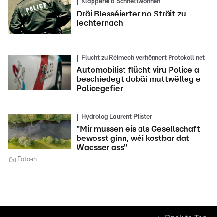
Kläpperei a Schnëttwonnen
Dräi Blesséierter no Sträit zu
Iechternach
Flucht zu Réimech verhënnert Protokoll net
Automobilist flücht viru Police a
beschiedegt dobäi muttwëlleg e
Policegefier
Hydrolog Laurent Pfister
"Mir mussen eis als Gesellschaft
bewosst ginn, wéi kostbar dat
Waasser ass"
Fotoen