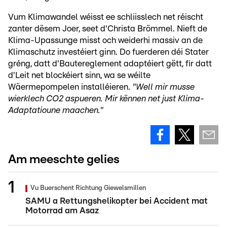
Vum Klimawandel wéisst ee schliisslech net réischt
zanter dësem Joer, seet d'Christa Brömmel. Nieft de
Klima-Upassunge misst och weiderhi massiv an de
Klimaschutz investéiert ginn. Do fuerderen déi Stater
gréng, datt d'Bautereglement adaptéiert gëtt, fir datt
d'Leit net blockéiert sinn, wa se wéilte
Wäermepompelen installéieren.
"Well mir musse
wierklech CO2 aspueren. Mir kënnen net just Klima-
Adaptatioune maachen."
Am meeschte gelies
Vu Buerschent Richtung Giewelsmillen
SAMU a Rettungshelikopter bei Accident mat
Motorrad am Asaz