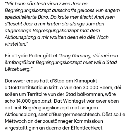
“Mir hunn nämlech virun zwee Joer ee
Begréngungskonzept ausschaffe gelooss vun engem
spezialiséierte Büro. Do krute mer éischt Analysen
d'lescht Joer a mir kruten elo ufangs Juni den
allgemenge Begréngungskonzept mat dem
Aktiounsplang a mir wollten deen elo dës Woch
virstellen.”
Fir d’Lydie Polfer gëtt et “
keng Gemeng, déi méi een
ëmfangräicht Begréngungskonzept huet wéi d'Stad
Lëtzebuerg.”
Doriwwer eraus hätt d'Stad am Klimapakt
d'Goldzertifikatioun kritt. A vun den 30.000 Beem, déi
sollen um Territoire vun der Stad bäikommen, wäre
scho 14.000 geplanzt. Dat Wichtegst wär awer eben
dat neit Begréngungskonzept mat sengem
Aktiounsplang, seet d'Buergermeeschtesch. Dëst soll e
Mëttwoch an der zoustänneger Kommissioun
virgestallt ginn an duerno der Ëffentlechkeet.