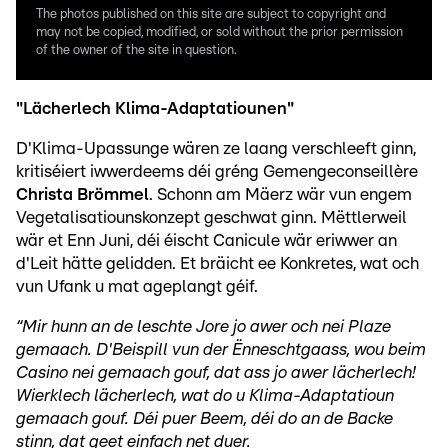
The photos published on this site are subject to copyright and
may not be copied, modified, or sold without the prior permission
of the owner of the site in question.
"Lächerlech Klima-Adaptatiounen"
D'Klima-Upassunge wären ze laang verschleeft ginn,
kritiséiert iwwerdeems déi gréng Gemengeconseillère
Christa Brömmel
. Schonn am Mäerz wär vun engem
Vegetalisatiounskonzept geschwat ginn. Mëttlerweil
wär et Enn Juni, déi éischt Canicule wär eriwwer an
d'Leit hätte gelidden. Et bräicht ee Konkretes, wat och
vun Ufank u mat ageplangt géif.
“Mir hunn an de leschte Jore jo awer och nei Plaze
gemaach. D'Beispill vun der Ënneschtgaass, wou beim
Casino nei gemaach gouf, dat ass jo awer lächerlech!
Wierklech lächerlech, wat do u Klima-Adaptatioun
gemaach gouf. Déi puer Beem, déi do an de Backe
stinn, dat geet einfach net duer.