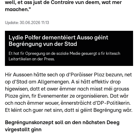
well, et ass just de Contraire vun deem, wat mer
maachen."
Update:
30.06.2026 11:13
Lydie Polfer dementéiert Ausso géint
Begréngung vun der Stad
Et hat fir Opreegung an de soziale Medie gesuergt a fir kritesch
Leitartikelen an der Press.
Hir Aussoen hätte sech op d'Paräisser Plaz bezunn, net
op d'Stad am Allgemengen. A si hätt effektiv drop
higewisen, datt et awer ëmmer nach misst méi grouss
Plaze ginn, fir Evenementer ze organiséieren. Dat wär
och nach ëmmer wouer, ënnersträicht d'DP-Politikerin.
Et kéint och guer net sinn, datt si géint Begréngung wär.
Begréngunskonzept soll an den nächsten Deeg
virgestallt ginn