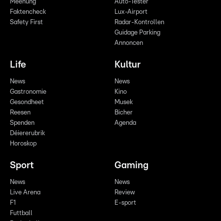
Meenung
Auto-Tester
Faktencheck
Lux-Airport
Safety First
Radar-Kontrollen
Guidage Parking
Annoncen
Life
Kultur
News
News
Gastronomie
Kino
Gesondheet
Musek
Reesen
Bicher
Spenden
Agenda
Déiererubrik
Horoskop
Sport
Gaming
News
News
Live Arena
Review
F1
E-sport
Futtball