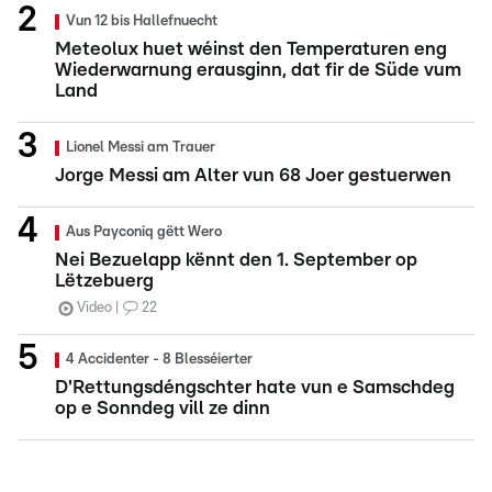
Vun 12 bis Hallefnuecht
Meteolux huet wéinst den Temperaturen eng
Wiederwarnung erausginn, dat fir de Süde vum
Land
Lionel Messi am Trauer
Jorge Messi am Alter vun 68 Joer gestuerwen
Aus Payconiq gëtt Wero
Nei Bezuelapp kënnt den 1. September op
Lëtzebuerg
Video
22
4 Accidenter - 8 Blesséierter
D'Rettungsdéngschter hate vun e Samschdeg
op e Sonndeg vill ze dinn