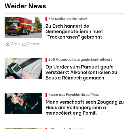
Weider News
Fierschter confirméiert
Zu Esch hannert de
Gemengenatelieren huet
"Trockenrasen" gebrannt
Video
Fotoen
208 Automobiliste goufe kontrolléiert
Op Uerder vum Parquet goufe
verstäerkt Alkoholkontrollen zu
Bous a Réimech gemaach
Koum aus Psychiatrie zu Metz
Mann verschaaft sech Zougang zu
Haus am Rollengergronn a
menacéiert eng Famill