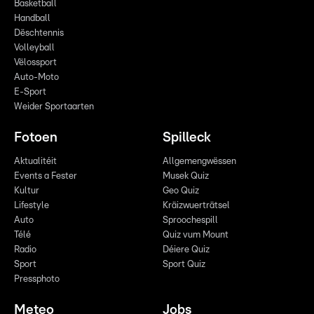
Basketball
Handball
Dëschtennis
Volleyball
Vëlossport
Auto-Moto
E-Sport
Weider Sportaarten
Fotoen
Spilleck
Aktualitéit
Allgemengwëssen
Events a Fester
Musek Quiz
Kultur
Geo Quiz
Lifestyle
Kräizwuerträtsel
Auto
Sproochespill
Télé
Quiz vum Mount
Radio
Déiere Quiz
Sport
Sport Quiz
Pressphoto
Meteo
Jobs