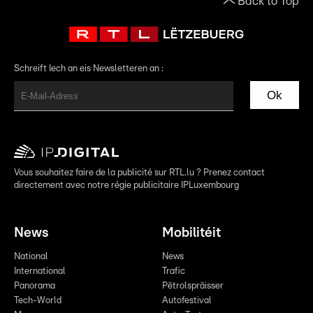
Back to Top
Schreift Iech an eis Newsletteren an :
Ok
Vous souhaitez faire de la publicité sur RTL.lu ? Prenez contact
directement avec notre régie publicitaire IPLuxembourg
News
Mobilitéit
National
News
International
Trafic
Panorama
Pëtrolspräisser
Tech-World
Autofestival