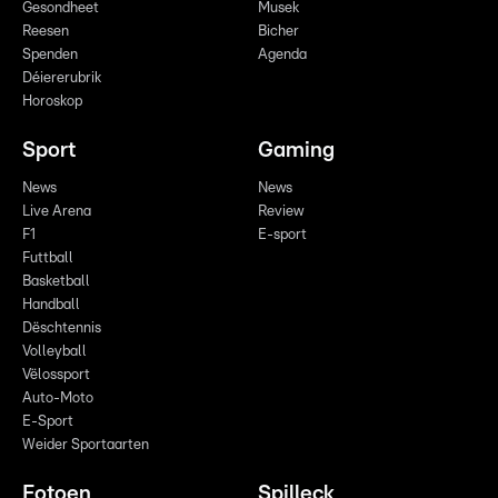
Gesondheet
Musek
Reesen
Bicher
Spenden
Agenda
Déiererubrik
Horoskop
Sport
Gaming
News
News
Live Arena
Review
F1
E-sport
Futtball
Basketball
Handball
Dëschtennis
Volleyball
Vëlossport
Auto-Moto
E-Sport
Weider Sportaarten
Fotoen
Spilleck