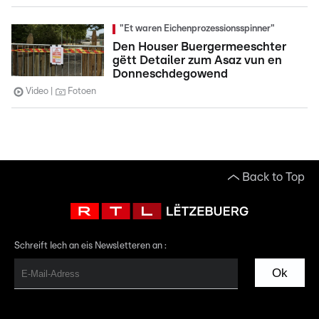
"Et waren Eichenprozessionsspinner"
Den Houser Buergermeeschter
gëtt Detailer zum Asaz vun en
Donneschdegowend
Video
Fotoen
Back to Top
Schreift Iech an eis Newsletteren an :
Ok