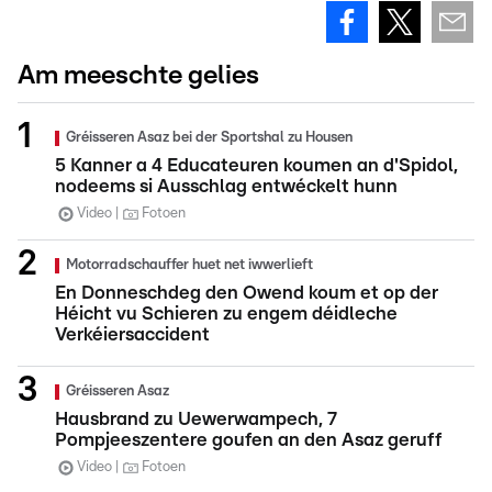
Am meeschte gelies
Gréisseren Asaz bei der Sportshal zu Housen
5 Kanner a 4 Educateuren koumen an d'Spidol,
nodeems si Ausschlag entwéckelt hunn
Video
Fotoen
Motorradschauffer huet net iwwerlieft
En Donneschdeg den Owend koum et op der
Héicht vu Schieren zu engem déidleche
Verkéiersaccident
Gréisseren Asaz
Hausbrand zu Uewerwampech, 7
Pompjeeszentere goufen an den Asaz geruff
Video
Fotoen