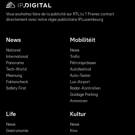
Vous souhaitez faire de la publicité sur RTL.lu ? Prenez contact
directement avec notre régie publicitaire IPLuxembourg
News
Mobilitéit
National
News
International
Trafic
Panorama
Pëtrolspräisser
Tech-World
Autofestival
Meenung
Auto-Tester
Faktencheck
Lux-Airport
Safety First
Radar-Kontrollen
Guidage Parking
Annoncen
Life
Kultur
News
News
Gastronomie
Kino