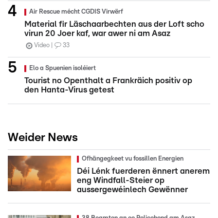
Air Rescue mécht CGDIS Virwërf
Material fir Läschaarbechten aus der Loft scho
virun 20 Joer kaf, war awer ni am Asaz
Video
33
Elo a Spuenien isoléiert
Tourist no Openthalt a Frankräich positiv op
den Hanta-Virus getest
Weider News
Ofhängegkeet vu fossillen Energien
Déi Lénk fuerderen ënnert anerem
eng Windfall-Steier op
aussergewéinlech Gewënner