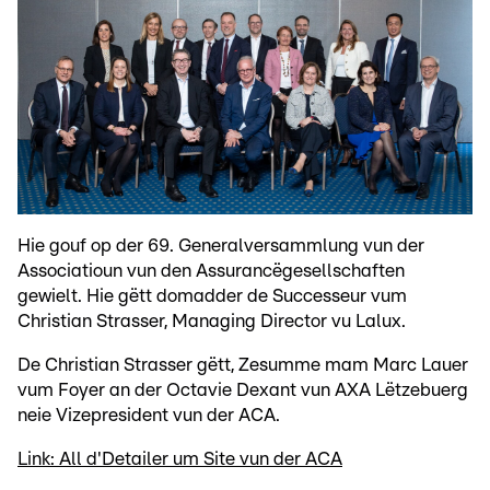
Hie gouf op der 69. Generalversammlung vun der
Associatioun vun den Assurancëgesellschaften
gewielt. Hie gëtt domadder de Successeur vum
Christian Strasser, Managing Director vu Lalux.
De Christian Strasser gëtt, Zesumme mam Marc Lauer
vum Foyer an der Octavie Dexant vun AXA Lëtzebuerg
neie Vizepresident vun der ACA.
Link: All d'Detailer um Site vun der ACA