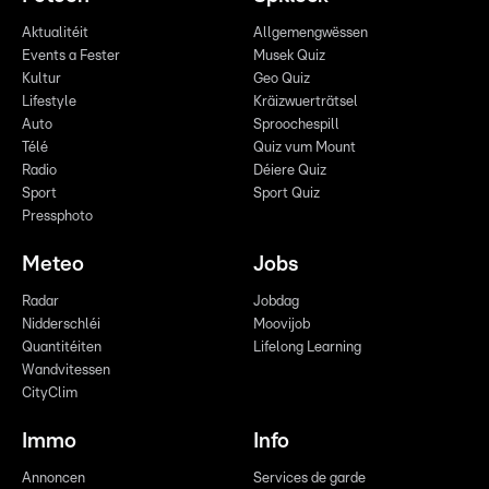
Aktualitéit
Allgemengwëssen
Events a Fester
Musek Quiz
Kultur
Geo Quiz
Lifestyle
Kräizwuerträtsel
Auto
Sproochespill
Télé
Quiz vum Mount
Radio
Déiere Quiz
Sport
Sport Quiz
Pressphoto
Meteo
Jobs
Radar
Jobdag
Nidderschléi
Moovijob
Quantitéiten
Lifelong Learning
Wandvitessen
CityClim
Immo
Info
Annoncen
Services de garde