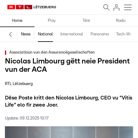
Home
Play
Télé
Radio
News
National
International
Panorama
Tech-World
Associatioun vun den Assurancëgesellschaften
Nicolas Limbourg gëtt neie President
vun der ACA
RTL Lëtzebuerg
Dëse Poste kritt den Nicolas Limbourg, CEO vu "Vitis
Life" elo fir zwee Joer.
Update:
09.12.2025 10:17