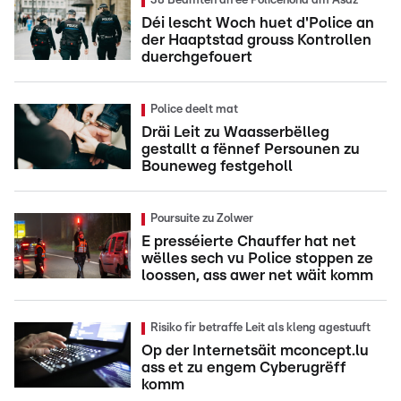
38 Beamten an ee Policehond am Asaz
Déi lescht Woch huet d'Police an
der Haaptstad grouss Kontrollen
duerchgefouert
Police deelt mat
Dräi Leit zu Waasserbëlleg
gestallt a fënnef Persounen zu
Bouneweg festgeholl
Poursuite zu Zolwer
E presséierte Chauffer hat net
wëlles sech vu Police stoppen ze
loossen, ass awer net wäit komm
Risiko fir betraffe Leit als kleng agestuuft
Op der Internetsäit mconcept.lu
ass et zu engem Cyberugrëff
komm