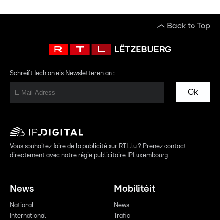
Back to Top
Schreift Iech an eis Newsletteren an :
Ok
Vous souhaitez faire de la publicité sur RTL.lu ? Prenez contact
directement avec notre régie publicitaire IPLuxembourg
News
Mobilitéit
National
News
International
Trafic