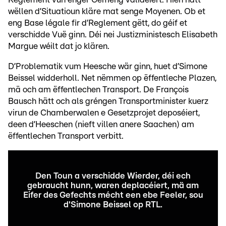
wëllen d’Situatioun kläre mat senge Moyenen. Ob et
eng Base légale fir d’Reglement gëtt, do géif et
verschidde Vuë ginn. Déi nei Justizministesch Elisabeth
Margue wéilt dat jo klären.
D’Problematik vum Heesche wär ginn, huet d’Simone
Beissel widderholl. Net nëmmen op ëffentleche Plazen,
mä och am ëffentlechen Transport. De François
Bausch hätt och als gréngen Transportminister kuerz
virun de Chamberwalen e Gesetzprojet deposéiert,
deen d’Heeschen (nieft villen anere Saachen) am
ëffentlechen Transport verbitt.
Den Toun a verschidde Wierder, déi ech
gebraucht hunn, waren deplacéiert, mä am
Eifer des Gefechts mécht een ebe Feeler, sou
d'Simone Beissel op RTL.