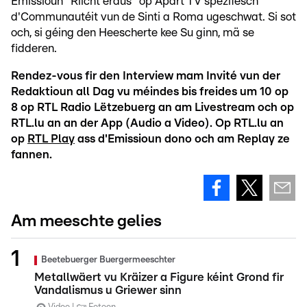
Emissioun "Riicht eraus" op Apart TV spezifesch
d'Communautéit vun de Sinti a Roma ugeschwat. Si sot
och, si géing den Heescherte kee Su ginn, mä se
fidderen.
Rendez-vous fir den Interview mam Invité vun der
Redaktioun all Dag vu méindes bis freides um 10 op
8 op RTL Radio Lëtzebuerg an am Livestream och op
RTL.lu an an der App (Audio a Video). Op RTL.lu an
op
RTL Play
ass d'Emissioun dono och am Replay ze
fannen.
Am meeschte gelies
Beetebuerger Buergermeeschter
Metallwäert vu Kräizer a Figure kéint Grond fir
Vandalismus u Griewer sinn