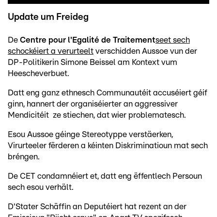
Update um Freideg
De
Centre pour l'Egalité de Traitement
seet sech
schockéiert a verurteelt
verschidden Aussoe vun der
DP-Politikerin Simone Beissel am Kontext vum
Heescheverbuet.
Datt eng ganz ethnesch Communautéit accuséiert géif
ginn, hannert der organiséierter an aggressiver
Mendicitéit ze stiechen, dat wier problematesch.
Esou Aussoe géinge Stereotyppe verstäerken,
Virurteeler fërderen a kéinten Diskriminatioun mat sech
bréngen.
De CET condamnéiert et, datt eng ëffentlech Persoun
sech esou verhält.
D'Stater Schäffin an Deputéiert hat rezent an der