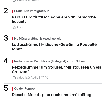
Video
Fotoen
Frauduléis Immigratioun
6.000 Euro fir falsch Pabeieren an Demarchë
bezuelt
Audio
No Mëssverständnis ewechgeheit
Lottoschäi mat Millioune-Gewënn a Poubellë
fonnt
Invité vun der Redaktioun (6. August) - Tom Schmit
Rekordsummer um Stauséi: "Mir stoussen un eis
Grenzen"
Video
Audio
40
Op der Pompel
Diesel a Masutt ginn nach emol méi bëlleg