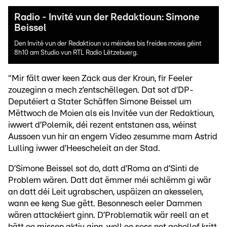
Radio - Invité vun der Redaktioun: Simone
Beissel
Den Invité vun der Redaktioun vu méindes bis freides moies géint
8h10 am Studio vun RTL Radio Lëtzebuerg.
"Mir fält awer keen Zack aus der Kroun, fir Feeler
zouzeginn a mech z’entschëllegen. Dat sot d’DP-
Deputéiert a Stater Schäffen Simone Beissel um
Mëttwoch de Moien als eis Invitée vun der Redaktioun,
iwwert d’Polemik, déi rezent entstanen ass, wéinst
Aussoen vun hir an engem Video zesumme mam Astrid
Lulling iwwer d’Heescheleit an der Stad.
D’Simone Beissel sot do, datt d’Roma an d’Sinti de
Problem wären. Datt dat ëmmer méi schlëmm gi wär
an datt déi Leit ugrabschen, uspäizen an akesselen,
wann ee keng Sue gëtt. Besonnesch eeler Dammen
wären attackéiert ginn. D’Problematik wär reell an et
hätt ee missen aktiv ginn, well ee soss net gehollef kritt