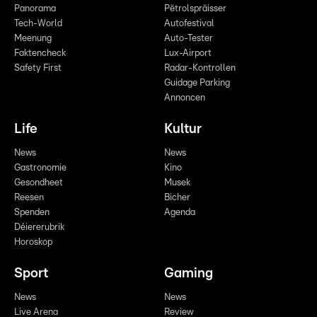
Panorama
Pëtrolspräisser
Tech-World
Autofestival
Meenung
Auto-Tester
Faktencheck
Lux-Airport
Safety First
Radar-Kontrollen
Guidage Parking
Annoncen
Life
Kultur
News
News
Gastronomie
Kino
Gesondheet
Musek
Reesen
Bicher
Spenden
Agenda
Déiererubrik
Horoskop
Sport
Gaming
News
News
Live Arena
Review