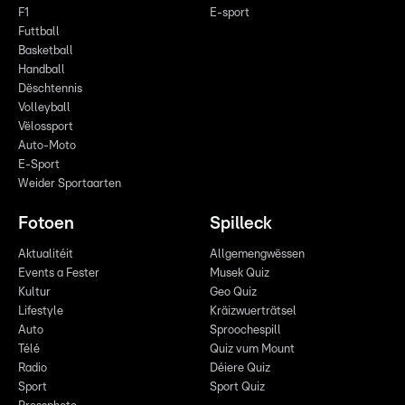
F1
E-sport
Futtball
Basketball
Handball
Dëschtennis
Volleyball
Vëlossport
Auto-Moto
E-Sport
Weider Sportaarten
Fotoen
Spilleck
Aktualitéit
Allgemengwëssen
Events a Fester
Musek Quiz
Kultur
Geo Quiz
Lifestyle
Kräizwuerträtsel
Auto
Sproochespill
Télé
Quiz vum Mount
Radio
Déiere Quiz
Sport
Sport Quiz