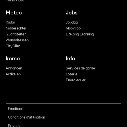
Pressphoto
Meteo
Jobs
Radar
Jobdag
Nidderschléi
Moovijob
Quantitéiten
Lifelong Learning
Wandvitessen
CityClim
Immo
Info
Annoncen
Services de garde
Artikelen
Loterie
Energieauer
Feedback
Conditions d'utilisation
Privacy