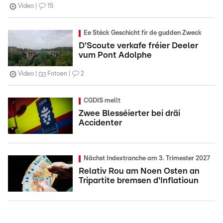
Video
15
Ee Stéck Geschicht fir de gudden Zweck
D'Scoute verkafe fréier Deeler
vum Pont Adolphe
Video
Fotoen
2
CGDIS mellt
Zwee Blesséierter bei dräi
Accidenter
Nächst Indextranche am 3. Trimester 2027
Relativ Rou am Noen Osten an
Tripartite bremsen d'Inflatioun