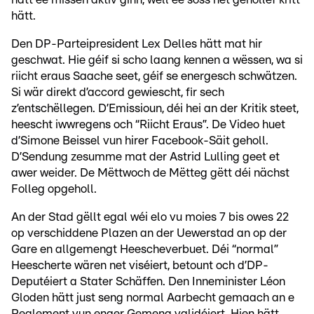
hätt.
Den DP-Parteipresident Lex Delles hätt mat hir
geschwat. Hie géif si scho laang kennen a wëssen, wa si
riicht eraus Saache seet, géif se energesch schwätzen.
Si wär direkt d’accord gewiescht, fir sech
z’entschëllegen. D’Emissioun, déi hei an der Kritik steet,
heescht iwwregens och “Riicht Eraus”. De Video huet
d’Simone Beissel vun hirer Facebook-Säit geholl.
D’Sendung zesumme mat der Astrid Lulling geet et
awer weider. De Mëttwoch de Mëtteg gëtt déi nächst
Folleg opgeholl.
An der Stad gëllt egal wéi elo vu moies 7 bis owes 22
op verschiddene Plazen an der Uewerstad an op der
Gare en allgemengt Heescheverbuet. Déi “normal”
Heescherte wären net viséiert, betount och d’DP-
Deputéiert a Stater Schäffen. Den Inneminister Léon
Gloden hätt just seng normal Aarbecht gemaach an e
Reglement vun enger Gemeng validéiert. Hien hätt