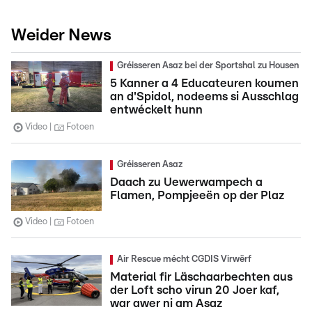
Weider News
Gréisseren Asaz bei der Sportshal zu Housen
5 Kanner a 4 Educateuren koumen
an d'Spidol, nodeems si Ausschlag
entwéckelt hunn
Video
Fotoen
Gréisseren Asaz
Daach zu Uewerwampech a
Flamen, Pompjeeën op der Plaz
Video
Fotoen
Air Rescue mécht CGDIS Virwërf
Material fir Läschaarbechten aus
der Loft scho virun 20 Joer kaf,
war awer ni am Asaz