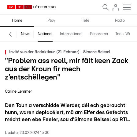
Home
Play
Télé
Radio
News
National
International
Panorama
Tech-World
Invité vun der Redaktioun (21. Februar) - Simone Beissel
"Problem ass reell, mir fält keen Zack
aus der Kroun fir mech
z’entschëllegen"
Carine Lemmer
Den Toun a verschidde Wierder, déi ech gebraucht
hunn, waren deplacéiert, mä am Eifer des Gefechts
mécht een ebe Feeler, sou d'Simone Beissel op RTL.
Update:
23.02.2024 15:00