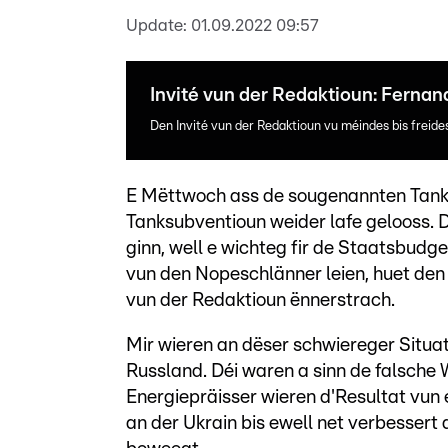
Update:
01.09.2022 09:57
Invité vun der Redaktioun: Fernan
Den Invité vun der Redaktioun vu méindes bis freid
E Mëttwoch ass de sougenannten Tankr
Tanksubventioun weider lafe gelooss.
ginn, well e wichteg fir de Staatsbudg
vun den Nopeschlänner leien, huet den
vun der Redaktioun ënnerstrach.
Mir wieren an dëser schwiereger Situa
Russland. Déi waren a sinn de falsche W
Energiepräisser wieren d'Resultat vun e
an der Ukrain bis ewell net verbessert