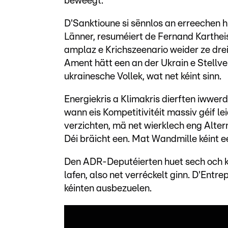
beweegt.
D'Sanktioune si sënnlos an erreechen hi
Länner, resuméiert de Fernand Karthei
amplaz e Krichszeenario weider ze drei
Ament hätt een an der Ukrain e Stellv
ukrainesche Vollek, wat net kéint sinn.
Energiekris a Klimakris dierften iwwe
wann eis Kompetitivitéit massiv géif l
verzichten, mä net wierklech eng Altern
Déi bräicht een. Mat Wandmille kéint e
Den ADR-Deputéierten huet sech och k
lafen, also net verréckelt ginn. D'Entre
kéinten ausbezuelen.