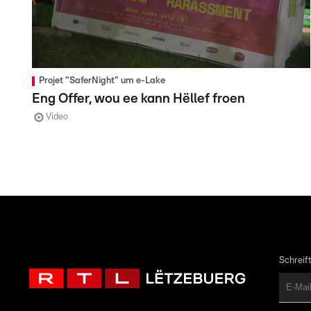
Projet "SaferNight" um e-Lake
Eng Offer, wou ee kann Hëllef froen
Video
Schreift