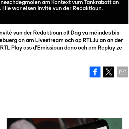
onneschdegmoien am Kontext vum Tankrabatt an
. Hie war eisen Invité vun der Redaktioun.
nvité vun der Redaktioun all Dag vu méindes bis
zebuerg an am Livestream och op RTL.lu an an der
RTL Play
ass d'Emissioun dono och am Replay ze