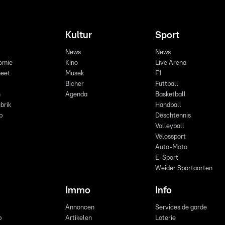
Kultur
Sport
News
News
omie
Kino
Live Arena
eet
Musek
F1
Bicher
Futtball
n
Agenda
Basketball
brik
Handball
p
Dëschtennis
Volleyball
Vëlossport
Auto-Moto
E-Sport
Weider Sportaarten
Immo
Info
Annoncen
Services de garde
b
Artikelen
Loterie