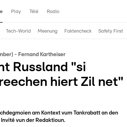
e
Play
Télé
Radio
Tech-World
Meenung
Faktencheck
Safety First
ember) - Fernand Kartheiser
nt Russland "si
reechen hiert Zil net"
eschdegmoien am Kontext vum Tankrabatt an den
 Invité vun der Redaktioun.