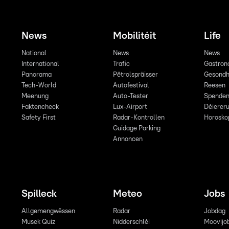
News
Mobilitéit
Life
National
News
News
International
Trafic
Gastron
Panorama
Pëtrolspräisser
Gesondh
Tech-World
Autofestival
Reesen
Meenung
Auto-Tester
Spende
Faktencheck
Lux-Airport
Déiereru
Safety First
Radar-Kontrollen
Horosko
Guidage Parking
Annoncen
Spilleck
Meteo
Jobs
Allgemengwëssen
Radar
Jobdag
Musek Quiz
Nidderschléi
Moovijo