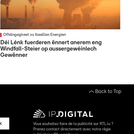
Ofhängegkeet vu fossillen Energien
Déi Lénk fuerderen ënnert anerem eng
Windfall-Steier op aussergewéinlech
Gewënner
Back to Top
k
Vous souhaitez faire de la publicité sur RTL.lu ?
Prenez contact directement avec notre régie