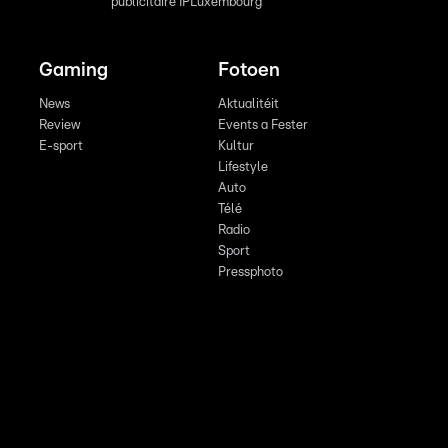
publicitaire IPLuxembourg
Gaming
Fotoen
News
Aktualitéit
Review
Events a Fester
E-sport
Kultur
Lifestyle
Auto
Télé
Radio
Sport
Pressphoto