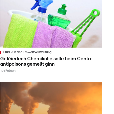
Etüd vun der Ëmweltverwaltung
Geféierlech Chemikalie solle beim Centre
antipoisons gemellt ginn
Fotoen