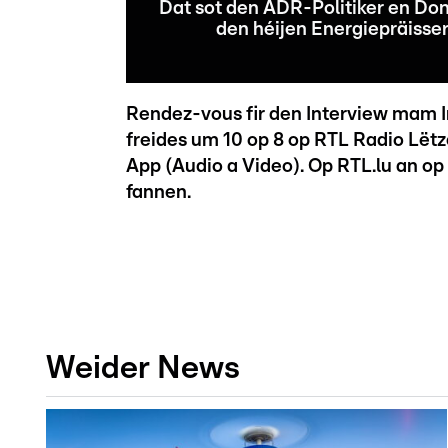
Dat sot den ADR-Politiker en D
den héijen Energiepräisser
Rendez-vous fir den Interview mam I
freides um 10 op 8 op RTL Radio Lët
App (Audio a Video). Op RTL.lu an op
fannen.
Weider News