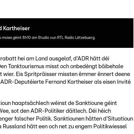
d Kartheiser
es moies géint 8h10 am Studio vun RTL Radio Lëtzebuerg.
abatt hei am Land ausgelaf, d'ADR hätt déi
 Den Tanktourismus misst och onbedéngt bäibehale
et wier. Eis Spritpräisser missten ëmmer ënnert deene
 ADR-Deputéierte Fernand Kartheiser als eisen Invité
tioun haaptsächlech wéinst de Sanktioune géint
ee, sot den ADR-Politiker däitlech. Déi héich
nger falscher Politik. Sanktiounen hätten d'Situatioun
 a Russland hätt een och net zu engem Politikwiessel