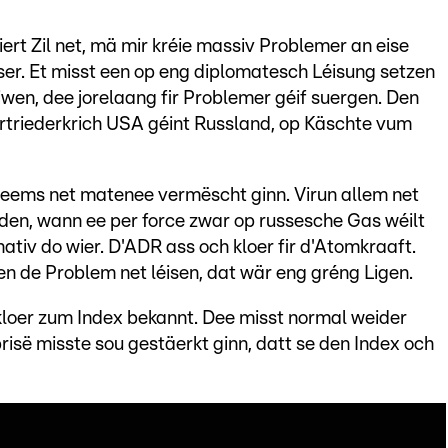
ert Zil net, mä mir kréie massiv Problemer an eise
ser. Et misst een op eng diplomatesch Léisung setzen
wen, dee jorelaang fir Problemer géif suergen. Den
ertriederkrich USA géint Russland, op Käschte vum
rdeems net matenee vermëscht ginn. Virun allem net
eiden, wann ee per force zwar op russesche Gas wéilt
ativ do wier. D'ADR ass och kloer fir d'Atomkraaft.
en de Problem net léisen, dat wär eng gréng Ligen.
loer zum Index bekannt. Dee misst normal weider
prisë misste sou gestäerkt ginn, datt se den Index och