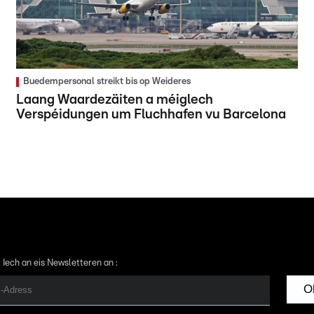
Buedempersonal streikt bis op Weideres
Laang Waardezäiten a méiglech
Verspéidungen um Fluchhafen vu Barcelona
 Iech an eis Newsletteren an :
O