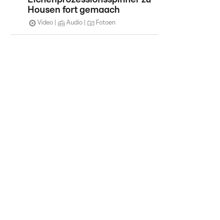
Housen fort gemaach
Video
Audio
Fotoen