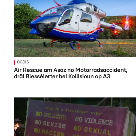
CGDIS
Air Rescue am Asaz no Motorradsaccident,
dräi Blesséierter bei Kollisioun op A3