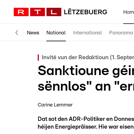
Hom
News
National
International
Panorama
Invité vun der Redaktioun (1. Sept
Sanktioune géi
sënnlos" an "er
Carine Lemmer
Dat sot den ADR-Politiker en Donn
héijen Energiepräisser. Hie war eisen