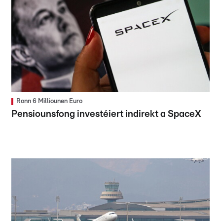
Ronn 6 Milliounen Euro
Pensiounsfong investéiert indirekt a SpaceX