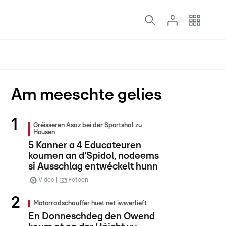
Am meeschte gelies
Gréisseren Asaz bei der Sportshal zu
Housen
5 Kanner a 4 Educateuren
koumen an d'Spidol, nodeems
si Ausschlag entwéckelt hunn
Video
Fotoen
Motorradschauffer huet net iwwerlieft
En Donneschdeg den Owend