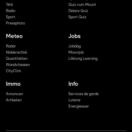
Télé
Quiz vum Mount
Radio
Déiere Quiz
Sport
Sport Quiz
Pressphoto
Meteo
Jobs
Radar
Jobdag
Nidderschléi
Moovijob
Quantitéiten
Lifelong Learning
Wandvitessen
CityClim
Immo
Info
Annoncen
Services de garde
Artikelen
Loterie
Energieauer