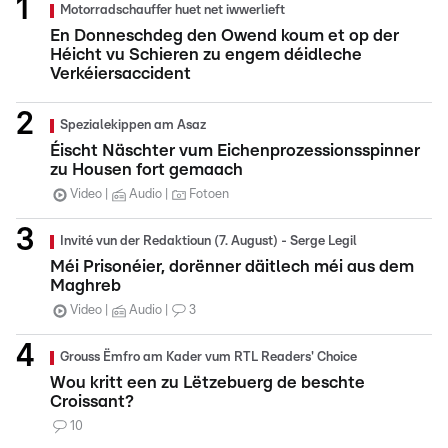
Motorradschauffer huet net iwwerlieft
En Donneschdeg den Owend koum et op der
Héicht vu Schieren zu engem déidleche
Verkéiersaccident
Spezialekippen am Asaz
Éischt Näschter vum Eichenprozessionsspinner
zu Housen fort gemaach
Video
Audio
Fotoen
Invité vun der Redaktioun (7. August) - Serge Legil
Méi Prisonéier, dorënner däitlech méi aus dem
Maghreb
Video
Audio
3
Grouss Ëmfro am Kader vum RTL Readers' Choice
Wou kritt een zu Lëtzebuerg de beschte
Croissant?
10