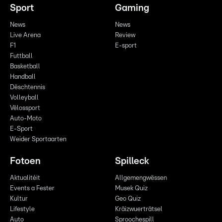
Sport
Gaming
News
News
Live Arena
Review
F1
E-sport
Futtball
Basketball
Handball
Dëschtennis
Volleyball
Vëlossport
Auto-Moto
E-Sport
Weider Sportaarten
Fotoen
Spilleck
Aktualitéit
Allgemengwëssen
Events a Fester
Musek Quiz
Kultur
Geo Quiz
Lifestyle
Kräizwuerträtsel
Auto
Sproochespill