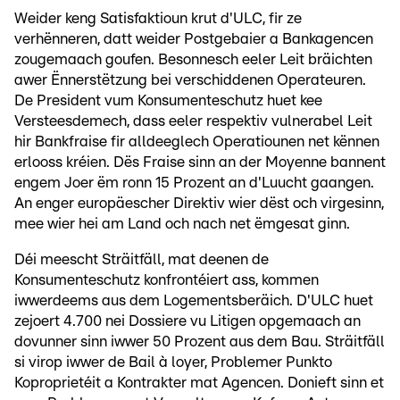
Weider keng Satisfaktioun krut d'ULC, fir ze
verhënneren, datt weider Postgebaier a Bankagencen
zougemaach goufen. Besonnesch eeler Leit bräichten
awer Ënnerstëtzung bei verschiddenen Operateuren.
De President vum Konsumenteschutz huet kee
Versteesdemech, dass eeler respektiv vulnerabel Leit
hir Bankfraise fir alldeeglech Operatiounen net kënnen
erlooss kréien. Dës Fraise sinn an der Moyenne bannent
engem Joer ëm ronn 15 Prozent an d'Luucht gaangen.
An enger europäescher Direktiv wier dëst och virgesinn,
mee wier hei am Land och nach net ëmgesat ginn.
Déi meescht Sträitfäll, mat deenen de
Konsumenteschutz konfrontéiert ass, kommen
iwwerdeems aus dem Logementsberäich. D'ULC huet
zejoert 4.700 nei Dossiere vu Litigen opgemaach an
dovunner sinn iwwer 50 Prozent aus dem Bau. Sträitfäll
si virop iwwer de Bail à loyer, Problemer Punkto
Koproprietéit a Kontrakter mat Agencen. Donieft sinn et