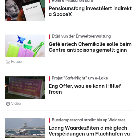
Ronn 6 Milliounen Euro
Pensiounsfong investéiert indirekt
a SpaceX
Etüd vun der Ëmweltverwaltung
Geféierlech Chemikalie solle beim
Centre antipoisons gemellt ginn
Fotoen
Projet "SaferNight" um e-Lake
Eng Offer, wou ee kann Hëllef
froen
Video
Buedempersonal streikt bis op Weideres
Laang Waardezäiten a méiglech
Verspéidungen um Fluchhafen vu