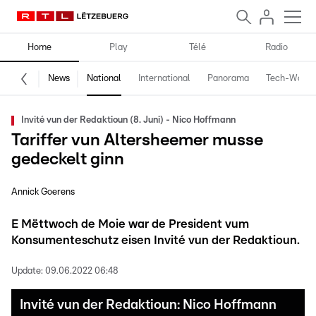
Home
Play
Télé
Radio
News
National
International
Panorama
Tech-World
Invité vun der Redaktioun (8. Juni) - Nico Hoffmann
Tariffer vun Altersheemer musse
gedeckelt ginn
Annick Goerens
E Mëttwoch de Moie war de President vum
Konsumenteschutz eisen Invité vun der Redaktioun.
Update:
09.06.2022 06:48
Invité vun der Redaktioun: Nico Hoffmann