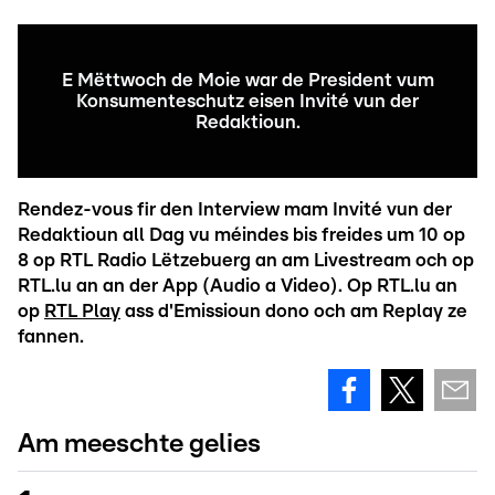
E Mëttwoch de Moie war de President vum
Konsumenteschutz eisen Invité vun der
Redaktioun.
Rendez-vous fir den Interview mam Invité vun der
Redaktioun all Dag vu méindes bis freides um 10 op
8 op RTL Radio Lëtzebuerg an am Livestream och op
RTL.lu an an der App (Audio a Video). Op RTL.lu an
op
RTL Play
ass d'Emissioun dono och am Replay ze
fannen.
Am meeschte gelies