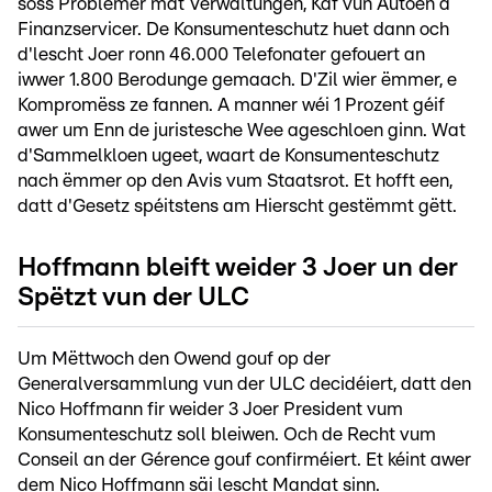
soss Problemer mat Verwaltungen, Kaf vun Autoen a
Finanzservicer. De Konsumenteschutz huet dann och
d'lescht Joer ronn 46.000 Telefonater gefouert an
iwwer 1.800 Berodunge gemaach. D'Zil wier ëmmer, e
Kompromëss ze fannen. A manner wéi 1 Prozent géif
awer um Enn de juristesche Wee ageschloen ginn. Wat
d'Sammelkloen ugeet, waart de Konsumenteschutz
nach ëmmer op den Avis vum Staatsrot. Et hofft een,
datt d'Gesetz spéitstens am Hierscht gestëmmt gëtt.
Hoffmann bleift weider 3 Joer un der
Spëtzt vun der ULC
Um Mëttwoch den Owend gouf op der
Generalversammlung vun der ULC decidéiert, datt den
Nico Hoffmann fir weider 3 Joer President vum
Konsumenteschutz soll bleiwen. Och de Recht vum
Conseil an der Gérence gouf confirméiert. Et kéint awer
dem Nico Hoffmann säi lescht Mandat sinn.