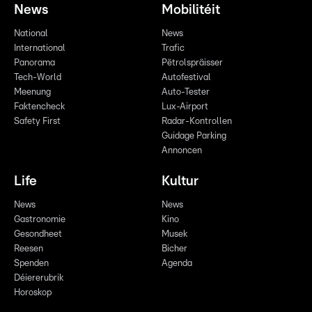
News
Mobilitéit
National
News
International
Trafic
Panorama
Pëtrolspräisser
Tech-World
Autofestival
Meenung
Auto-Tester
Faktencheck
Lux-Airport
Safety First
Radar-Kontrollen
Guidage Parking
Annoncen
Life
Kultur
News
News
Gastronomie
Kino
Gesondheet
Musek
Reesen
Bicher
Spenden
Agenda
Déiererubrik
Horoskop