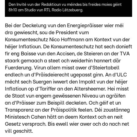
Den Invité vun der Redaktioun vu méindes bis freides moies géint
8h10 am Studio vun RTL Radio Lëtzebuerg.
Bei der Deckelung vun den Energiepräisser wier méi
dra gewiescht, sou de President vum
Konsumenteschutz Nico Hoffmann am Kontext vun der
héijer Inflatioun. De Konsumenteschutz hat sech donieft
fir eng Baisse vun den Accisen, de Steieren an der TVA
staark gemaach a steet och weiderhin hannert där
Fuerderung. Virun allem misst awer d'Steiertabell
endlech un d'Präisdeierecht ugepasst ginn. An d'ULC
mécht sech Suergen iwwert den Impakt vun der héijer
Inflatioun op d'Tariffer an den Altersheemer. Hei misst
de Staat vun engem gewëssenen Niveau un agräifen
an d'Präisser zum Beispill deckelen. Och géif et un
Transparenz an der Präispolitik feelen. Déi zoustänneg
Ministesch Cahen hätt an deem Kontext och en neit
Gesetz versprach. Bis ewell wier awer och do nach net
vill geschitt.