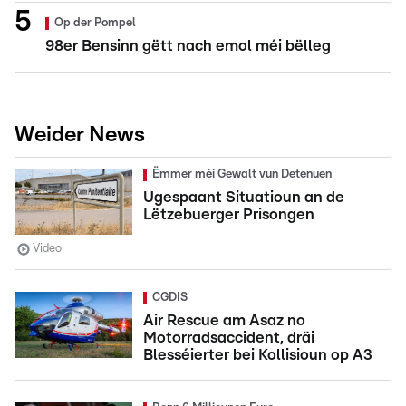
Op der Pompel
98er Bensinn gëtt nach emol méi bëlleg
Weider News
Ëmmer méi Gewalt vun Detenuen
Ugespaant Situatioun an de
Lëtzebuerger Prisongen
Video
CGDIS
Air Rescue am Asaz no
Motorradsaccident, dräi
Blesséierter bei Kollisioun op A3