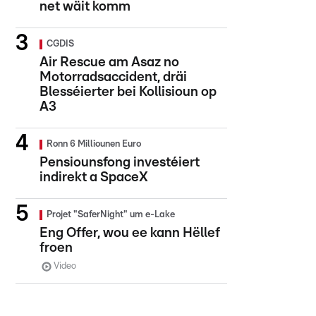
net wäit komm
CGDIS
Air Rescue am Asaz no
Motorradsaccident, dräi
Blesséierter bei Kollisioun op
A3
Ronn 6 Milliounen Euro
Pensiounsfong investéiert
indirekt a SpaceX
Projet "SaferNight" um e-Lake
Eng Offer, wou ee kann Hëllef
froen
Video