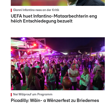
Gianni Infantino nees an der Kritik
UEFA huet Infantino-Mataarbechterin eng
héich Entschiedegung bezuelt
Nei Wäiprouf um Programm
Picadilly: Wäin- a Wënzerfest zu Briedemes