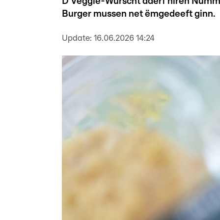
D'Veggie-Wurscht däerf hiren Numm 
Burger mussen net ëmgedeeft ginn.
Update:
16.06.2026 14:24