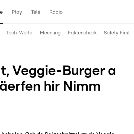
e
Play
Télé
Radio
Tech-World
Meenung
Faktencheck
Safety First
, Veggie-Burger a
däerfen hir Nimm