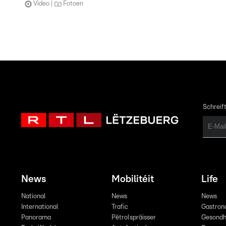
Video
Fotoen
Schreift
News
Mobilitéit
Life
National
News
News
International
Trafic
Gastron
Panorama
Pëtrolspräisser
Gesondh