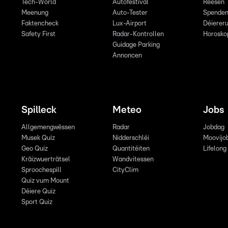
Tech-World
Autofestival
Reesen
Meenung
Auto-Tester
Spende
Faktencheck
Lux-Airport
Déiereru
Safety First
Radar-Kontrollen
Horosko
Guidage Parking
Annoncen
Spilleck
Meteo
Jobs
Allgemengwëssen
Radar
Jobdag
Musek Quiz
Nidderschléi
Moovijo
Geo Quiz
Quantitéiten
Lifelong
Kräizwuerträtsel
Wandvitessen
Sproochespill
CityClim
Quiz vum Mount
Déiere Quiz
Sport Quiz