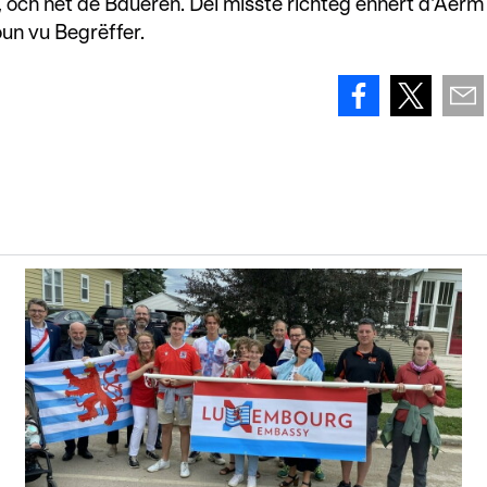
 och net de Baueren. Déi misste richteg ënnert d'Äerm
oun vu Begrëffer.