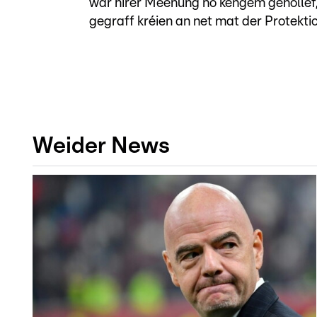
wär hirer Meenung no kengem gehollef,
gegraff kréien an net mat der Protekti
Weider News