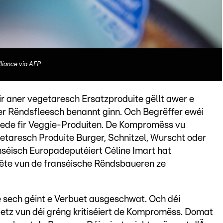
liance via AFP
ir aner vegetaresch Ersatzproduite gëllt awer e
der Rëndsfleesch benannt ginn. Och Begrëffer ewéi
uede fir Veggie-Produiten. De Kompromëss vu
etaresch Produite Burger, Schnitzel, Wurscht oder
nséisch Europadeputéiert Céline Imart hat
erête vun de franséische Rëndsbaueren ze
sech géint e Verbuet ausgeschwat. Och déi
etz vun déi gréng kritiséiert de Kompromëss. Domat