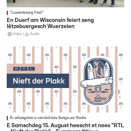
"Luxembourg Fest"
En Duerf am Wisconsin feiert seng
lëtzebuergesch Wuerzelen
Video
Audio
Är witzegsten a verrécktste Songs um Radio
E Samschdeg 15. August heescht et nees "RTL