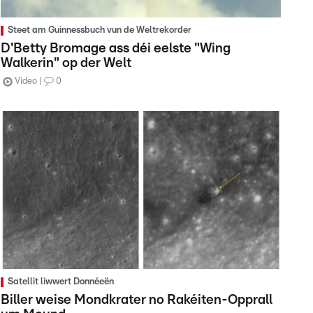
Steet am Guinnessbuch vun de Weltrekorder
D'Betty Bromage ass déi eelste "Wing
Walkerin" op der Welt
Video
0
Satellit liwwert Donnéeën
Biller weise Mondkrater no Rakéiten-Opprall