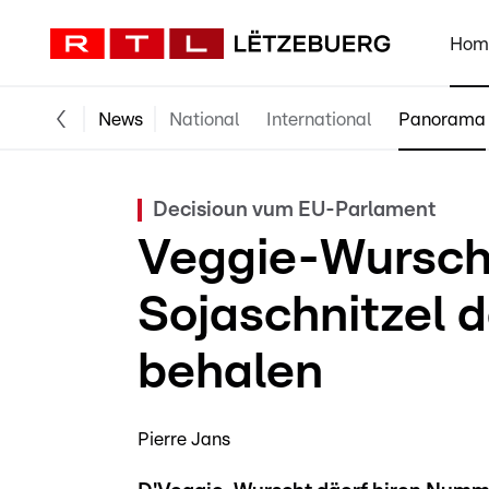
Hom
News
National
International
Panorama
Decisioun vum EU-Parlament
Veggie-Wurscht
Sojaschnitzel 
behalen
Pierre Jans