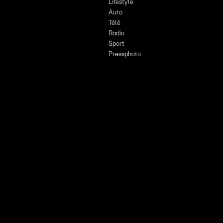
Lifestyle
Auto
Télé
Radio
Sport
Pressphoto