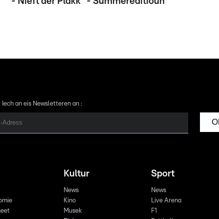
- Nieft der Plakk" - Summereditioun
 Iech an eis Newsletteren an :
O
Kultur
Sport
News
News
omie
Kino
Live Arena
eet
Musek
F1