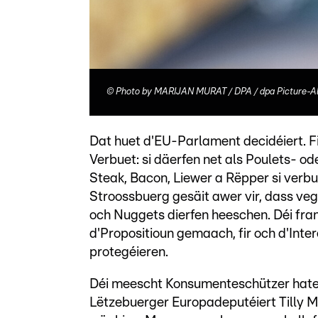
©
Photo by MARIJAN MURAT / DPA / dpa Picture-Al
Dat huet d'EU-Parlament decidéiert. F
Verbuet: si däerfen net als Poulets- o
Steak, Bacon, Liewer a Rëpper si verb
Stroossbuerg gesäit awer vir, dass veg
och Nuggets dierfen heeschen. Déi fra
d'Propositioun gemaach, fir och d'Int
protegéieren.
Déi meescht Konsumenteschützer hate 
Lëtzebuerger Europadeputéiert Tilly M