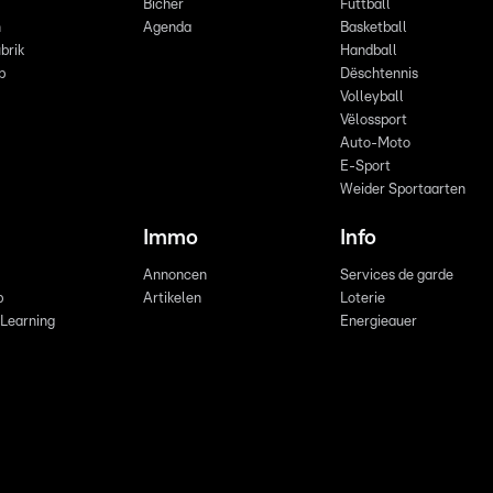
Bicher
Futtball
n
Agenda
Basketball
brik
Handball
p
Dëschtennis
Volleyball
Vëlossport
Auto-Moto
E-Sport
Weider Sportaarten
Immo
Info
Annoncen
Services de garde
b
Artikelen
Loterie
 Learning
Energieauer