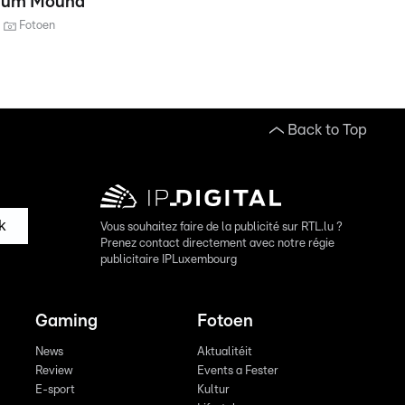
um Mound
Fotoen
Back to Top
k
Vous souhaitez faire de la publicité sur RTL.lu ?
Prenez contact directement avec notre régie
publicitaire IPLuxembourg
Gaming
Fotoen
News
Aktualitéit
Review
Events a Fester
E-sport
Kultur