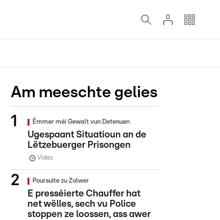
Am meeschte gelies
Ëmmer méi Gewalt vun Detenuen
Ugespaant Situatioun an de
Lëtzebuerger Prisongen
Video
Poursuite zu Zolwer
E presséierte Chauffer hat
net wëlles, sech vu Police
stoppen ze loossen, ass awer