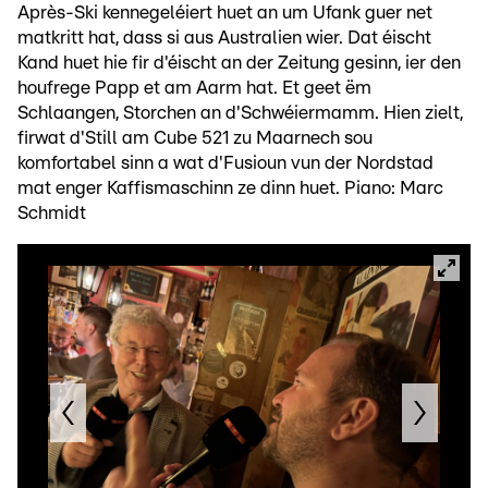
Après-Ski kennegeléiert huet an um Ufank guer net
matkritt hat, dass si aus Australien wier. Dat éischt
Kand huet hie fir d'éischt an der Zeitung gesinn, ier den
houfrege Papp et am Aarm hat. Et geet ëm
Schlaangen, Storchen an d'Schwéiermamm. Hien zielt,
firwat d'Still am Cube 521 zu Maarnech sou
komfortabel sinn a wat d'Fusioun vun der Nordstad
mat enger Kaffismaschinn ze dinn huet. Piano: Marc
Schmidt