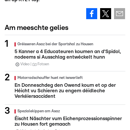
Am meeschte gelies
Gréisseren Asaz bei der Sportshal zu Housen
5 Kanner a 4 Educateuren koumen an d'Spidol,
nodeems si Ausschlag entwéckelt hunn
Video
Fotoen
Motorradschauffer huet net iwwerlieft
En Donneschdeg den Owend koum et op der
Héicht vu Schieren zu engem déidleche
Verkéiersaccident
Spezialekippen am Asaz
Éischt Näschter vum Eichenprozessionsspinner
zu Housen fort gemaach