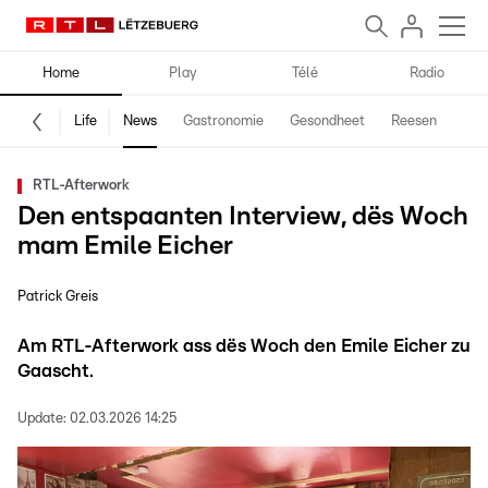
Home
Play
Télé
Radio
Life
News
Gastronomie
Gesondheet
Reesen
Spe
RTL-Afterwork
Den entspaanten Interview, dës Woch
mam Emile Eicher
Patrick Greis
Am RTL-Afterwork ass dës Woch den Emile Eicher zu
Gaascht.
Update:
02.03.2026 14:25