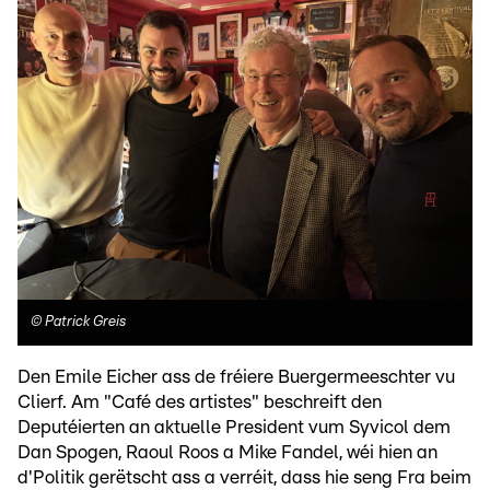
©
Patrick Greis
Den Emile Eicher ass de fréiere Buergermeeschter vu
Clierf. Am "Café des artistes" beschreift den
Deputéierten an aktuelle President vum Syvicol dem
Dan Spogen, Raoul Roos a Mike Fandel, wéi hien an
d'Politik gerëtscht ass a verréit, dass hie seng Fra beim