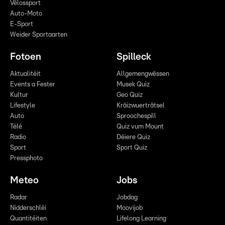
Vëlossport
Auto-Moto
E-Sport
Weider Sportaarten
Fotoen
Spilleck
Aktualitéit
Allgemengwëssen
Events a Fester
Musek Quiz
Kultur
Geo Quiz
Lifestyle
Kräizwuerträtsel
Auto
Sproochespill
Télé
Quiz vum Mount
Radio
Déiere Quiz
Sport
Sport Quiz
Pressphoto
Meteo
Jobs
Radar
Jobdag
Nidderschléi
Moovijob
Quantitéiten
Lifelong Learning