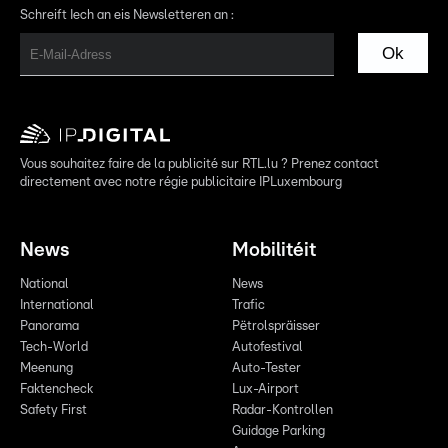
Schreift Iech an eis Newsletteren an :
Ok
Vous souhaitez faire de la publicité sur RTL.lu ? Prenez contact
directement avec notre régie publicitaire IPLuxembourg
News
Mobilitéit
National
News
International
Trafic
Panorama
Pëtrolspräisser
Tech-World
Autofestival
Meenung
Auto-Tester
Faktencheck
Lux-Airport
Safety First
Radar-Kontrollen
Guidage Parking