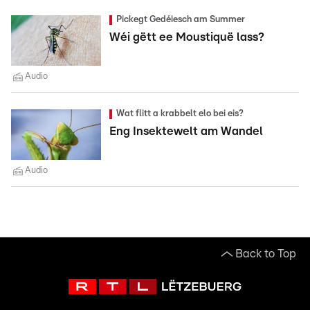
Pickegt Gedéiesch am Summer
Wéi gëtt ee Moustiquë lass?
Audio
Wat flitt a krabbelt elo bei eis?
Eng Insektewelt am Wandel
Audio
Back to Top