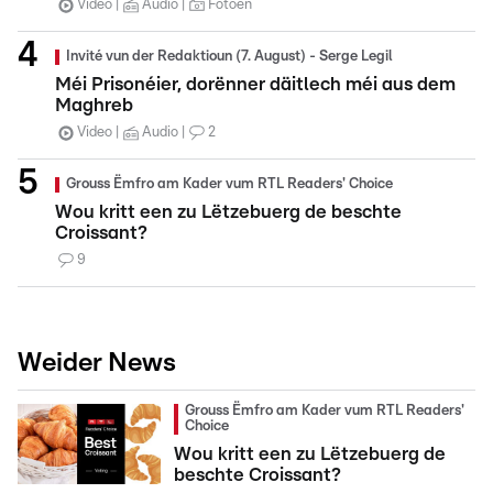
Video
Audio
Fotoen
Invité vun der Redaktioun (7. August) - Serge Legil
Méi Prisonéier, dorënner däitlech méi aus dem
Maghreb
Video
Audio
2
Grouss Ëmfro am Kader vum RTL Readers' Choice
Wou kritt een zu Lëtzebuerg de beschte
Croissant?
9
Weider News
Grouss Ëmfro am Kader vum RTL Readers'
Choice
Wou kritt een zu Lëtzebuerg de
beschte Croissant?