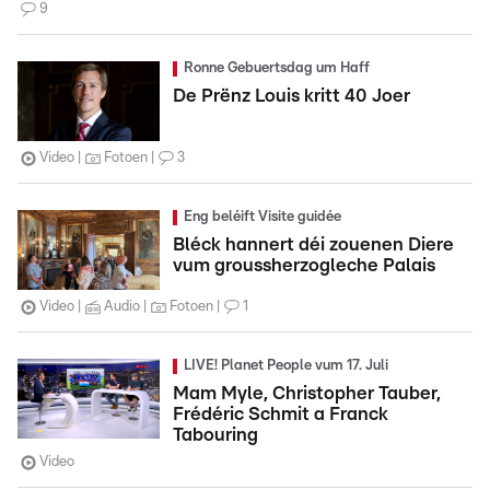
9
Ronne Gebuertsdag um Haff
De Prënz Louis kritt 40 Joer
Video
Fotoen
3
Eng beléift Visite guidée
Bléck hannert déi zouenen Diere
vum groussherzogleche Palais
Video
Audio
Fotoen
1
LIVE! Planet People vum 17. Juli
Mam Myle, Christopher Tauber,
Frédéric Schmit a Franck
Tabouring
Video