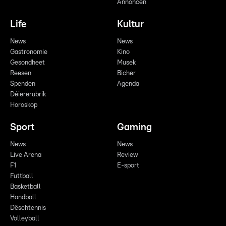
Annoncen
Life
Kultur
News
News
Gastronomie
Kino
Gesondheet
Musek
Reesen
Bicher
Spenden
Agenda
Déiererubrik
Horoskop
Sport
Gaming
News
News
Live Arena
Review
F1
E-sport
Futtball
Basketball
Handball
Dëschtennis
Volleyball