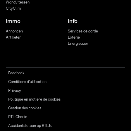
Wandvitessen
CityClim
Immo
Info
Annoncen
Services de garde
Artikelen
Loterie
Energieauer
Feedback
Conditions d'utilisation
Privacy
Politique en matière de cookies
Gestion des cookies
RTL Charte
Accidentsfotoen op RTL.lu