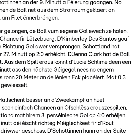
hottinnen an der 9. Minutt a Féierung gaangen. No
nen de Ball net aus dem Strofraum gekläert an
l am Filet ënnerbréngen.
r gelongen, de Ball vum eegene Gol ewech ze halen.
ht Chance fir Lëtzebuerg. D'Kimberley Dos Santos gouf
e Richtung Gol awer versprongen. Schottland hat
 27. Minutt op 2:0 erhéicht. D'Jenna Clark hat de Ball
. Aus dem Spill eraus konnt d'Lucie Schlimé deen een
 Minutt ass den nächste Géigegol nees no engem
us ronn 20 Meter an de lénken Eck placéiert. Mat 0:3
 gewiesselt.
Hallschent besser an d'Zweekämpf an huet
 sech einfach Chancen an Ofschlëss erauszespillen.
ttland mat hirem 3. perséinleche Gol op 4:0 erhéijen.
inutt déi éischt richteg Méiglechkeet fir d'Rout
 driwwer geschoss. D'Schottinnen hunn an der Suite