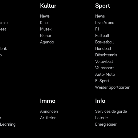
Kultur
Sport
News
News
omie
Kino
Live Arena
eet
Musek
F1
Bicher
Futtball
n
Agenda
Basketball
brik
Handball
p
Dëschtennis
Volleyball
Vëlossport
Auto-Moto
E-Sport
Weider Sportaarten
Immo
Info
Annoncen
Services de garde
b
Artikelen
Loterie
 Learning
Energieauer