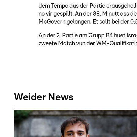
dem Tempo aus der Partie erausgeholl a
no vir gespillt. An der 88. Minutt ass 
McGovern gelongen. Et sollt bei der 0:
An der 2. Partie am Grupp B4 huet Israe
zweete Match vun der WM-Qualifikatio
Weider News