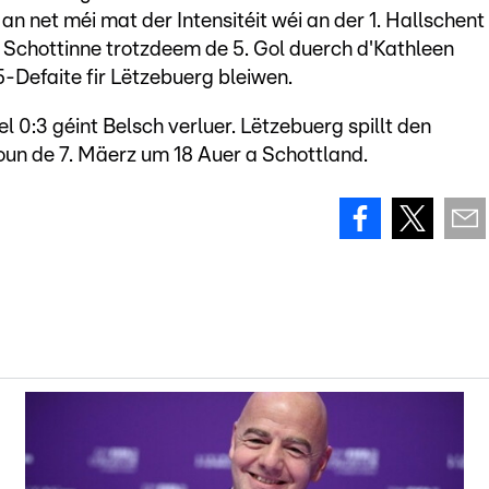
n net méi mat der Intensitéit wéi an der 1. Hallschent
de Schottinne trotzdeem de 5. Gol duerch d'Kathleen
5-Defaite fir Lëtzebuerg bleiwen.
l 0:3 géint Belsch verluer. Lëtzebuerg spillt den
un de 7. Mäerz um 18 Auer a Schottland.