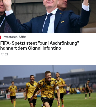
Investoren-Affär
FIFA-Spëtzt steet "ouni Aschränkung"
hannert dem Gianni Infantino
21