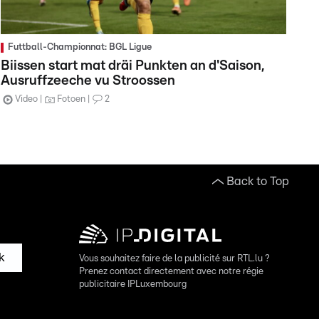
Futtball-Championnat: BGL Ligue
Biissen start mat dräi Punkten an d'Saison,
Ausruffzeeche vu Stroossen
Video
Fotoen
2
Back to Top
k
Vous souhaitez faire de la publicité sur RTL.lu ?
Prenez contact directement avec notre régie
publicitaire IPLuxembourg