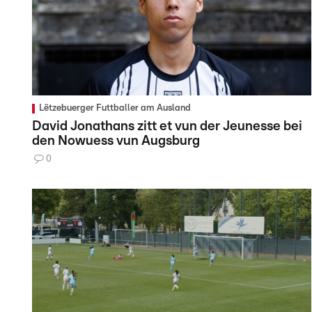
Lëtzebuerger Futtballer am Ausland
David Jonathans zitt et vun der Jeunesse bei
den Nowuess vun Augsburg
0