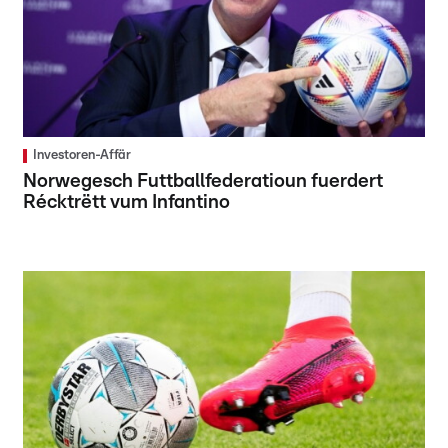
Investoren-Affär
Norwegesch Futtballfederatioun fuerdert
Récktrëtt vum Infantino