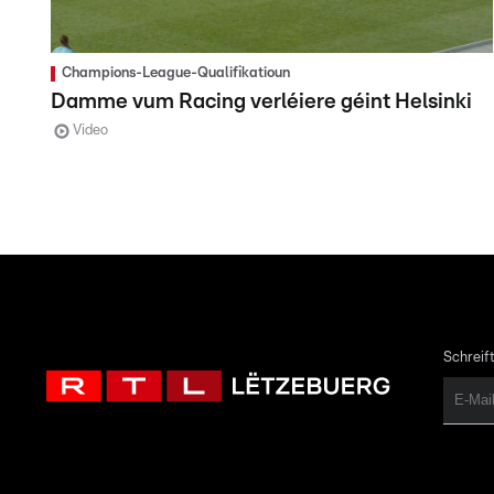
Champions-League-Qualifikatioun
Damme vum Racing verléiere géint Helsinki
Video
Schreift