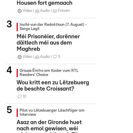
Housen fort gemaach
Video
Audio
Fotoen
Invité vun der Redaktioun (7. August) -
Serge Legil
Méi Prisonéier, dorënner
däitlech méi aus dem
Maghreb
Video
Audio
3
Grouss Ëmfro am Kader vum RTL
Readers' Choice
Wou kritt een zu Lëtzebuerg
de beschte Croissant?
10
Pilot vu Lëtzebuerger Läschfliger am
Interview
Asaz an der Gironde huet
nach emol gewisen, wéi