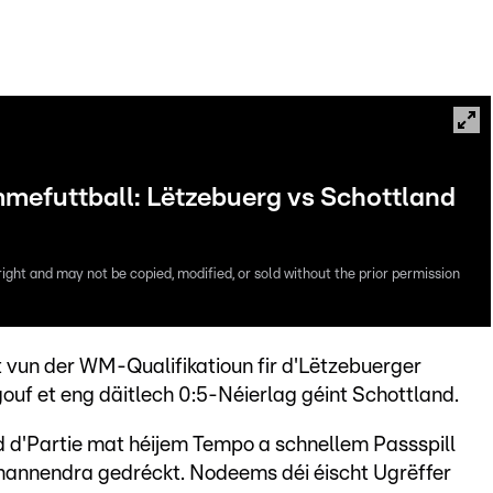
efuttball: Lëtzebuerg vs Schottland
right and may not be copied, modified, or sold without the prior permission
un der WM-Qualifikatioun fir d'Lëtzebuerger
f et eng däitlech 0:5-Néierlag géint Schottland.
 d'Partie mat héijem Tempo a schnellem Passspill
hannendra gedréckt. Nodeems déi éischt Ugrëffer