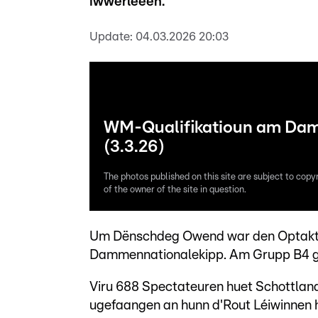
iwwerleeën.
Update:
04.03.2026 20:03
WM-Qualifikatioun am Damm
(3.3.26)
The photos published on this site are subject to copy
of the owner of the site in question.
Um Dënschdeg Owend war den Optakt v
Dammennationalekipp. Am Grupp B4 gou
Viru 688 Spectateuren huet Schottland
ugefaangen an hunn d'Rout Léiwinnen 