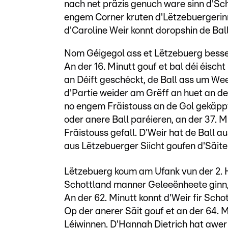
nach net präzis genuch ware sinn d'Sc
engem Corner kruten d'Lëtzebuergerin
d'Caroline Weir konnt doropshin de Bal
Nom Géigegol ass et Lëtzebuerg besse
An der 16. Minutt gouf et bal déi éisc
an Déift geschéckt, de Ball ass um We
d'Partie weider am Grëff an huet an der
no engem Fräistouss an de Gol gekäppt
oder anere Ball paréieren, an der 37.
Fräistouss gefall. D'Weir hat de Ball a
aus Lëtzebuerger Siicht goufen d'Säite
Lëtzebuerg koum am Ufank vun der 2. 
Schottland manner Geleeënheete ginn,
An der 62. Minutt konnt d'Weir fir Scho
Op der anerer Säit gouf et an der 64. M
Léiwinnen. D'Hannah Dietrich hat awer