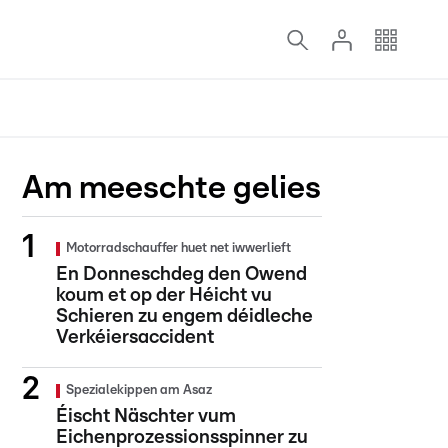
Am meeschte gelies
Motorradschauffer huet net iwwerlieft
En Donneschdeg den Owend
koum et op der Héicht vu
Schieren zu engem déidleche
Verkéiersaccident
Spezialekippen am Asaz
Éischt Näschter vum
Eichenprozessionsspinner zu