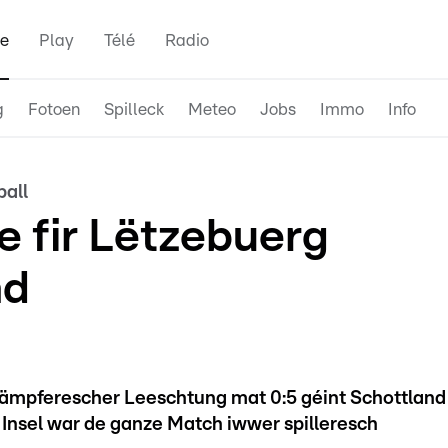
e
Play
Télé
Radio
g
Fotoen
Spilleck
Meteo
Jobs
Immo
Info
all
e fir Lëtzebuerg
nd
kämpferescher Leeschtung mat 0:5 géint Schottland
 Insel war de ganze Match iwwer spilleresch