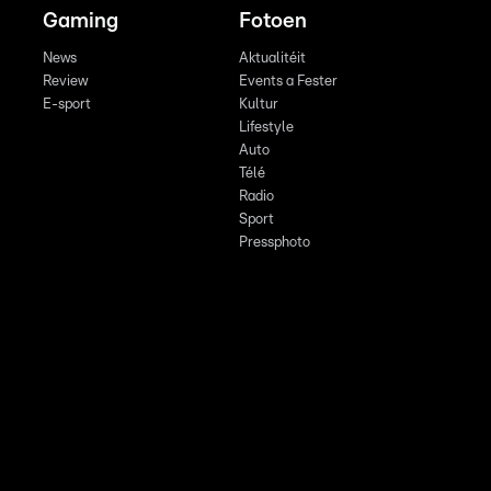
Gaming
Fotoen
News
Aktualitéit
Review
Events a Fester
E-sport
Kultur
Lifestyle
Auto
Télé
Radio
Sport
Pressphoto