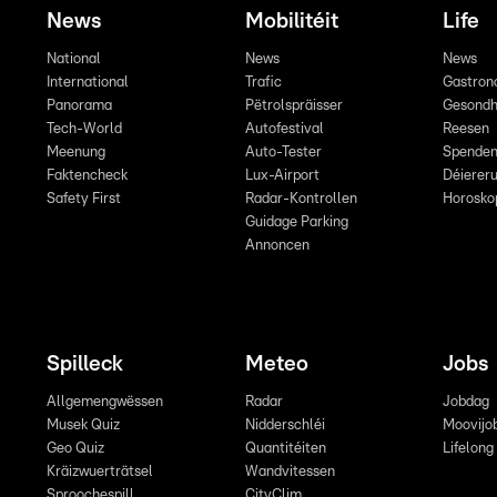
News
Mobilitéit
Life
National
News
News
International
Trafic
Gastron
Panorama
Pëtrolspräisser
Gesondh
Tech-World
Autofestival
Reesen
Meenung
Auto-Tester
Spende
Faktencheck
Lux-Airport
Déiereru
Safety First
Radar-Kontrollen
Horosko
Guidage Parking
Annoncen
Spilleck
Meteo
Jobs
Allgemengwëssen
Radar
Jobdag
Musek Quiz
Nidderschléi
Moovijo
Geo Quiz
Quantitéiten
Lifelong
Kräizwuerträtsel
Wandvitessen
Sproochespill
CityClim