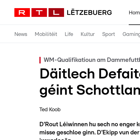
Hom
News
Mobilitéit
Life
Kultur
Sport
Gamin
WM-Qualifikatioun am Dammefuttb
Däitlech Defait
géint Schottla
Ted Koob
D'Rout Léiwinnen hu sech no enger 
misse geschloe ginn. D'Ekipp vun der