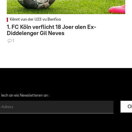
Kënnt vun der U23 vu Benfica
1. FC Köln verflicht 18 Joer alen Ex-
Diddelenger Gil Neves
1
 Iech an eis Newsletteren an :
O