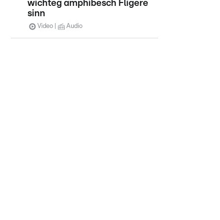
wichteg amphibesch Fligere
sinn
Video
Audio