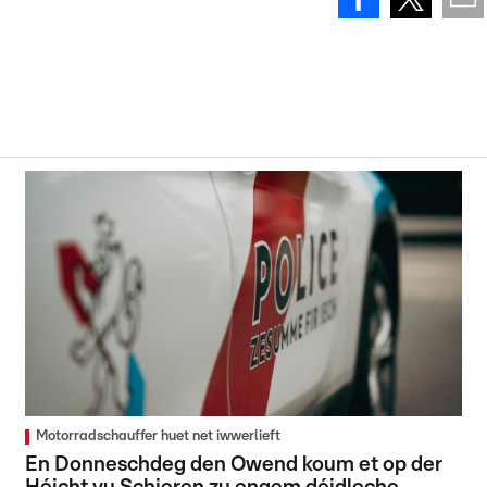
Motorradschauffer huet net iwwerlieft
En Donneschdeg den Owend koum et op der