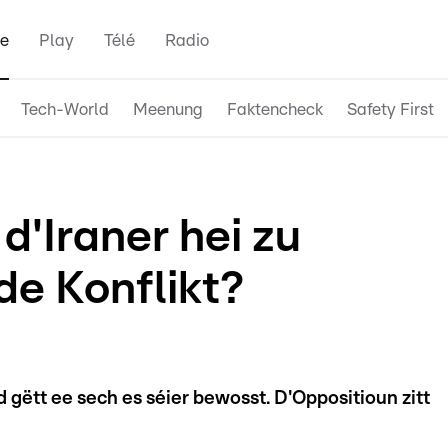
e
Play
Télé
Radio
Tech-World
Meenung
Faktencheck
Safety First
d'Iraner hei zu
de Konflikt?
gëtt ee sech es séier bewosst. D'Oppositioun zitt