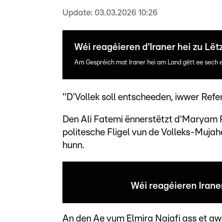
Update:
03.03.2026 10:26
Wéi reagéieren d'Iraner hei zu Lët
Am Gespréich mat Iraner hei am Land gëtt ee sech e
''D'Vollek soll entscheeden, iwwer Ref
Den Ali Fatemi ënnerstëtzt d'Maryam Ra
politesche Fligel vun de Volleks-Mujahe
hunn.
Wéi reagéieren Irane
An den Ae vum Elmira Najafi ass et aw