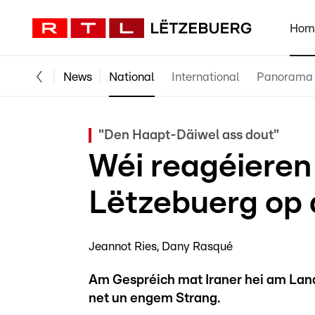
Hom
News
National
International
Panorama
"Den Haapt-Däiwel ass dout"
Wéi reagéieren 
Lëtzebuerg op 
Jeannot Ries
Dany Rasqué
Am Gespréich mat Iraner hei am Land 
net un engem Strang.