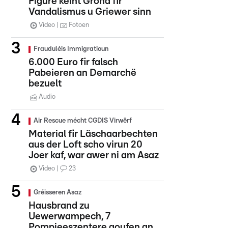
Figure kéint Grond fir
Vandalismus u Griewer sinn
Video
Fotoen
Frauduléis Immigratioun
6.000 Euro fir falsch
Pabeieren an Demarchë
bezuelt
Audio
Air Rescue mécht CGDIS Virwërf
Material fir Läschaarbechten
aus der Loft scho virun 20
Joer kaf, war awer ni am Asaz
Video
23
Gréisseren Asaz
Hausbrand zu
Uewerwampech, 7
Pompjeeszentere goufen an