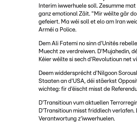
Interim iwwerhuele soll. Zesumme mat F
ganz emotional Zäit. "Mir wéilte gär do
gefeiert. Ma wéi soll et elo am Iran w
Arméi a Police.
Dem Ali Fatemi no sinn d'Unités rebelle
Muecht ze verdreiwen. D'Mujahedin, dé
Kéier wéilte si sech d'Revolutioun net 
Deem widdersprécht d'Nilgoon Soroush
Staaten an d'USA, déi stäerkst Opposit
wichteg: fir d'éischt misst de Referen
D'Transitioun vum aktuellen Terrorreg
D'Transitioun misst friddlech verlafen.
Verantwortung z'iwwerhuelen.