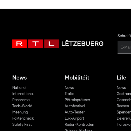
Schreift
News
Mobilitéit
Life
National
News
News
International
Trafic
Gastron
Panorama
Pëtrolspräisser
Gesondh
Tech-World
Autofestival
Reesen
Meenung
Auto-Tester
Spende
Faktencheck
Lux-Airport
Déiereru
Safety First
Radar-Kontrollen
Horosko
Guidage Parking