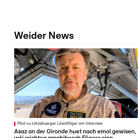
Weider News
Pilot vu Lëtzebuerger Läschfliger am Interview
Asaz an der Gironde huet nach emol gewisen,