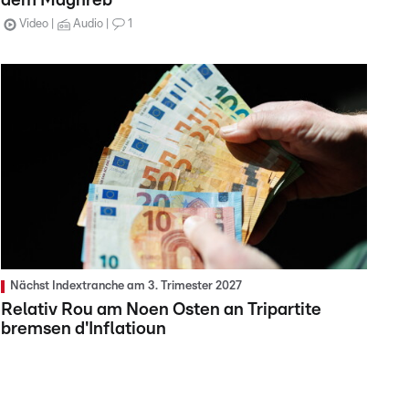
dem Maghreb
Video
Audio
1
Nächst Indextranche am 3. Trimester 2027
Relativ Rou am Noen Osten an Tripartite
bremsen d'Inflatioun