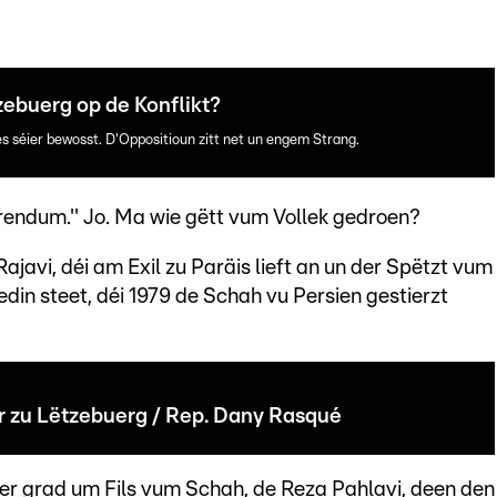
zebuerg op de Konflikt?
s séier bewosst. D'Oppositioun zitt net un engem Strang.
erendum.'' Jo. Ma wie gëtt vum Vollek gedroen?
javi, déi am Exil zu Paräis lieft an un der Spëtzt vum
din steet, déi 1979 de Schah vu Persien gestierzt
r zu Lëtzebuerg / Rep. Dany Rasqué
er grad um Fils vum Schah, de Reza Pahlavi, deen den