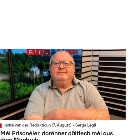
Invité vun der Redaktioun (7. August) - Serge Legil
Méi Prisonéier, dorënner däitlech méi aus