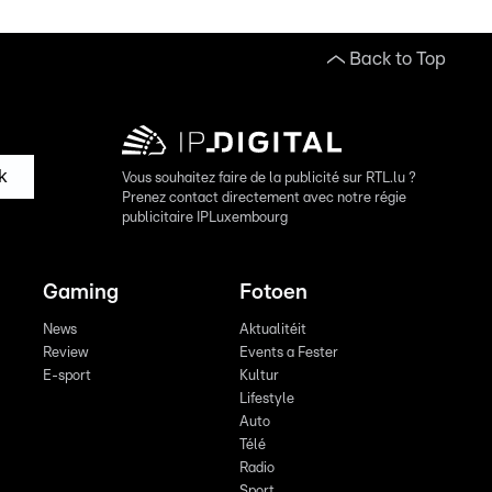
Back to Top
k
Vous souhaitez faire de la publicité sur RTL.lu ?
Prenez contact directement avec notre régie
publicitaire IPLuxembourg
Gaming
Fotoen
News
Aktualitéit
Review
Events a Fester
E-sport
Kultur
Lifestyle
Auto
Télé
Radio
Sport