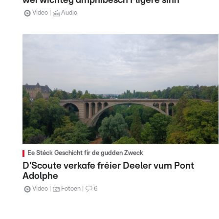
wéi wichteg amphibesch Fligere sinn
Video
Audio
Ee Stéck Geschicht fir de gudden Zweck
D'Scoute verkafe fréier Deeler vum Pont
Adolphe
Video
Fotoen
6