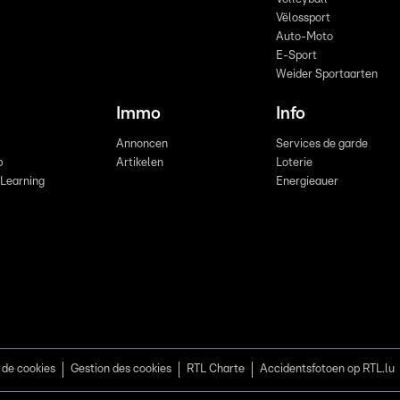
Vëlossport
Auto-Moto
E-Sport
Weider Sportaarten
Immo
Info
Annoncen
Services de garde
b
Artikelen
Loterie
 Learning
Energieauer
 de cookies
Gestion des cookies
RTL Charte
Accidentsfotoen op RTL.lu