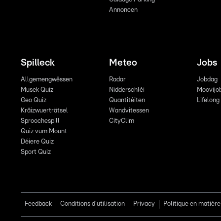
Annoncen
Spilleck
Meteo
Jobs
Allgemengwëssen
Radar
Jobdag
Musek Quiz
Nidderschléi
Moovijo
Geo Quiz
Quantitéiten
Lifelong
Kräizwuerträtsel
Wandvitessen
Sproochespill
CityClim
Quiz vum Mount
Déiere Quiz
Sport Quiz
Feedback
Conditions d'utilisation
Privacy
Politique en matière