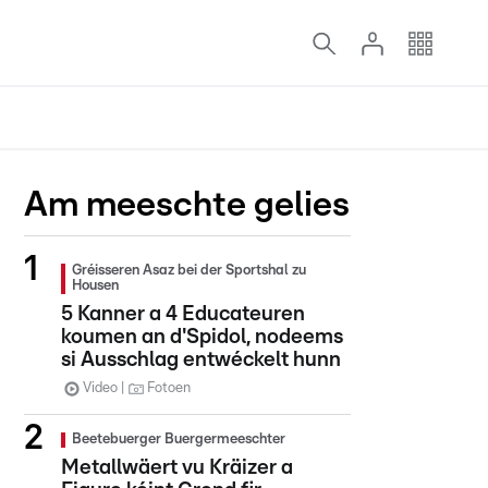
Am meeschte gelies
Gréisseren Asaz bei der Sportshal zu
Housen
5 Kanner a 4 Educateuren
koumen an d'Spidol, nodeems
si Ausschlag entwéckelt hunn
Video
Fotoen
Beetebuerger Buergermeeschter
Metallwäert vu Kräizer a