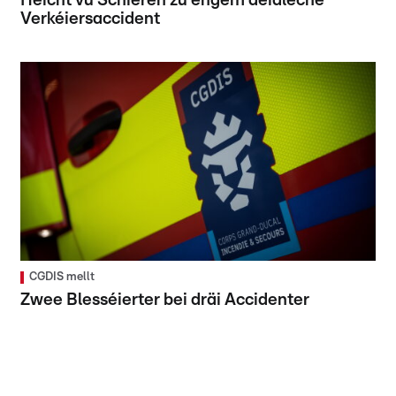
Héicht vu Schieren zu engem déidleche
Verkéiersaccident
CGDIS mellt
Zwee Blesséierter bei dräi Accidenter