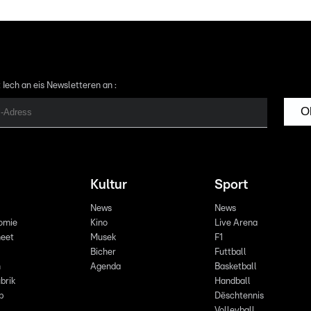
 Iech an eis Newsletteren an :
O
Kultur
Sport
News
News
omie
Kino
Live Arena
eet
Musek
F1
Bicher
Futtball
n
Agenda
Basketball
brik
Handball
p
Dëschtennis
Volleyball