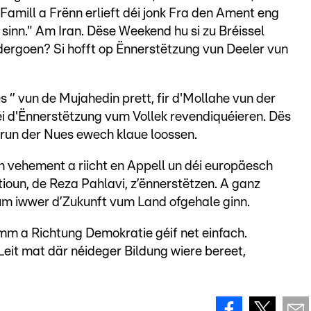
amill a Frënn erlieft déi jonk Fra den Ament eng
 sinn." Am Iran. Dëse Weekend hu si zu Bréissel
eidergoen? Si hofft op Ënnerstëtzung vun Deeler vun
s ‘’ vun de Mujahedin prett, fir d'Mollahe vun der
i d'Ënnerstëtzung vum Vollek revendiquéieren. Dës
virun der Nues ewech klaue loossen.
 vehement a riicht en Appell un déi europäesch
ioun, de Reza Pahlavi, z’ënnerstëtzen. A ganz
dum iwwer d’Zukunft vum Land ofgehale ginn.
imm a Richtung Demokratie géif net einfach.
 Leit mat där néideger Bildung wiere bereet,