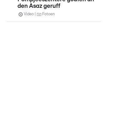
den Asaz geruff
Video
Fotoen