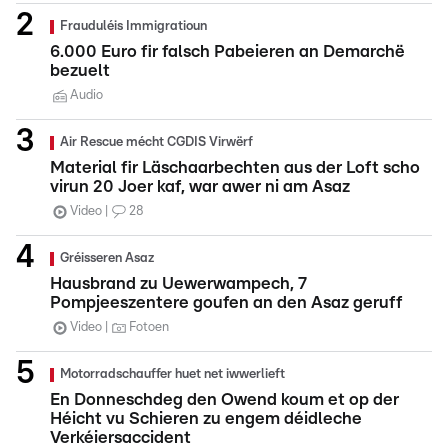
Frauduléis Immigratioun
6.000 Euro fir falsch Pabeieren an Demarchë
bezuelt
Audio
Air Rescue mécht CGDIS Virwërf
Material fir Läschaarbechten aus der Loft scho
virun 20 Joer kaf, war awer ni am Asaz
Video
28
Gréisseren Asaz
Hausbrand zu Uewerwampech, 7
Pompjeeszentere goufen an den Asaz geruff
Video
Fotoen
Motorradschauffer huet net iwwerlieft
En Donneschdeg den Owend koum et op der
Héicht vu Schieren zu engem déidleche
Verkéiersaccident