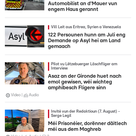
Automobilist an d'Mauer vun
engem Haus gerannt
Vill Leit aus Eritrea, Syrien a Venezuela
122 Persounen hunn am Juli eng
Demande op Asyl hei am Land
gemaach
Pilot vu Lëtzebuerger Läschfliger am
Interview
Asaz an der Gironde huet nach
emol gewisen, wéi wichteg
amphibesch Fligere sinn
Video
Audio
Invité vun der Redaktioun (7. August) -
Serge Legil
Méi Prisonéier, dorënner däitlech
méi aus dem Maghreb