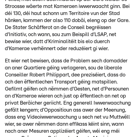
Stroosse wäerte mat Kameraen iwwerwaacht ginn. Bei
déi 130, déi haut schonn um Territoire vun der Stad
hänken, kommen der also 110 dobäi, eleng op der Gare.
De Stater Schäfferot an de Conseil begréissen
d’Initiativ, och wann, sou zum Beispill d’LSAP, net
bewise wier, datt d’Kriminalitéit bis elo duerch
d’Kamerae verhënnert oder reduzéiert gi wier.
Et wier net bewisen, dass de Problem sech domadder
an aner Quartiere géing verlageren, sou de liberale
Conseiller Robert Philippart, dee preziséiert, dass do
och den ëffentlechen Transport géing matspillen.
Gefilmt géifen och nëmmen d’Gesten, net d’Persounen
an d’Kamerae wieren och just op ëffentlech an net op
privat Beräicher geriicht. Eng generell Iwwerwaachung
gefält kengem; d’Oppositioun ass awer der Meenung,
dass eng Videoiwwerwaachung u sech net vu Muttwëll
wier, se awer nëmmen dann effikass kéint sinn, wann
nach aner Mesuren applizéiert géifen, wéi eng méi