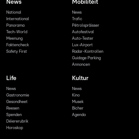
News
Mobilitéit
National
News
International
Trafic
Panorama
Pëtrolspräisser
Tech-World
Autofestival
Meenung
Auto-Tester
Faktencheck
Lux-Airport
Safety First
Radar-Kontrollen
Guidage Parking
Annoncen
Life
Kultur
News
News
Gastronomie
Kino
Gesondheet
Musek
Reesen
Bicher
Spenden
Agenda
Déiererubrik
Horoskop