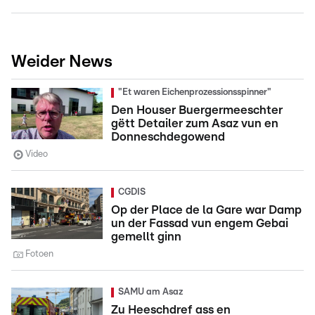
Weider News
"Et waren Eichenprozessionsspinner"
Den Houser Buergermeeschter
gëtt Detailer zum Asaz vun en
Donneschdegowend
Video
CGDIS
Op der Place de la Gare war Damp
un der Fassad vun engem Gebai
gemellt ginn
Fotoen
SAMU am Asaz
Zu Heeschdref ass en