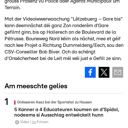
grouss Präsenz vu Police oder
Agents Municipaux
um
Terrain.
Mat der Videoiwwerwaachung "Lëtzebuerg – Gare bis"
kann deemnächst déi ganz Zon ronderëm d’Gare
gefilmt ginn, bis op Hollerech an de Boulevard de la
Pétrusse. Bouneweg Nord kéim als nächst, mee et géif
nach kee Projet a Richtung Dummeldeng/Eech, sou den
CSV-Conseiller Bob Biver. Och do schéngt
d'Onsécherheet bei de Leit méi wéi just e Gefill ze sinn.
Am meeschte gelies
Gréisseren Asaz bei der Sportshal zu Housen
5 Kanner a 4 Educateuren koumen an d'Spidol,
nodeems si Ausschlag entwéckelt hunn
Video
Fotoen