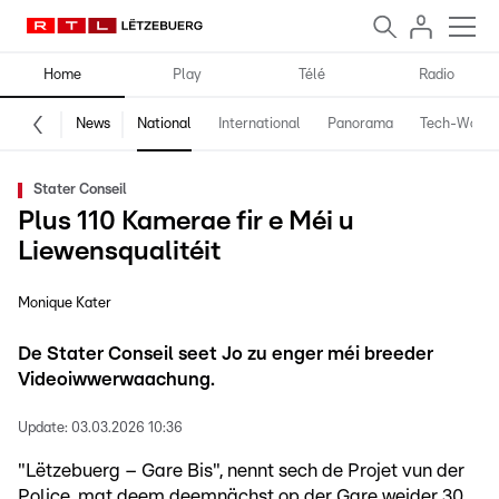
Home
Play
Télé
Radio
News
National
International
Panorama
Tech-World
Stater Conseil
Plus 110 Kamerae fir e Méi u
Liewensqualitéit
Monique Kater
De Stater Conseil seet Jo zu enger méi breeder
Videoiwwerwaachung.
Update:
03.03.2026 10:36
"Lëtzebuerg – Gare Bis", nennt sech de Projet vun der
Police, mat deem deemnächst op der Gare weider 30