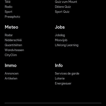
Télé
Quiz vum Mount
Radio
Déiere Quiz
Sport
Sport Quiz
Pressphoto
Meteo
Jobs
Radar
Jobdag
Nidderschléi
Moovijob
Quantitéiten
Lifelong Learning
Wandvitessen
CityClim
Immo
Info
Annoncen
Services de garde
Artikelen
Loterie
Energieauer