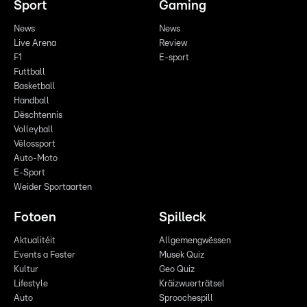
Sport
Gaming
News
News
Live Arena
Review
F1
E-sport
Futtball
Basketball
Handball
Dëschtennis
Volleyball
Vëlossport
Auto-Moto
E-Sport
Weider Sportaarten
Fotoen
Spilleck
Aktualitéit
Allgemengwëssen
Events a Fester
Musek Quiz
Kultur
Geo Quiz
Lifestyle
Kräizwuerträtsel
Auto
Sproochespill