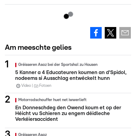
Am meeschte gelies
Gréisseren Asaz bei der Sportshal zu Housen
5 Kanner a 4 Educateuren koumen an d'Spidol,
nodeems si Ausschlag entwéckelt hunn
Video
Fotoen
Motorradschauffer huet net iwwerlieft
En Donneschdeg den Owend koum et op der
Héicht vu Schieren zu engem déidleche
Verkéiersaccident
Gréisseren Asaz