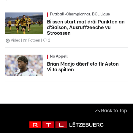
Futtball-Championnat: BGL Ligue
Biissen start mat dräi Punkten an
d'Saison, Ausruffzeeche vu
Stroossen
Video
Fotoen
2
No Appell
Brian Madjo däerf elo fir Aston
Villa spillen
Back to Top