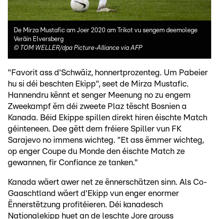
De Mirza Mustafic am Joer 2020 am Trikot vu sengem deemolege
Veräin Elversberg
©
TOM WELLER/dpa Picture-Alliance via AFP
"Favorit ass d'Schwäiz, honnertprozenteg. Um Pabeier
hu si déi beschten Ekipp", seet de Mirza Mustafic.
Hannendru kënnt et senger Meenung no zu engem
Zweekampf ëm déi zweete Plaz tëscht Bosnien a
Kanada. Béid Ekippe spillen direkt hiren éischte Match
géinteneen. Dee gëtt dem fréiere Spiller vun FK
Sarajevo no immens wichteg. "Et ass ëmmer wichteg,
op enger Coupe du Monde den éischte Match ze
gewannen, fir Confiance ze tanken."
Kanada wäert awer net ze ënnerschätzen sinn. Als Co-
Gaaschtland wäert d'Ekipp vun enger enormer
Ënnerstëtzung profitéieren. Déi kanadesch
Nationalekipp huet an de leschte Jore grouss