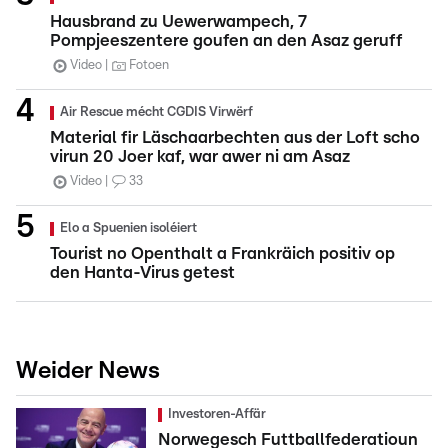
Hausbrand zu Uewerwampech, 7
Pompjeeszentere goufen an den Asaz geruff
Video
Fotoen
Air Rescue mécht CGDIS Virwërf
Material fir Läschaarbechten aus der Loft scho
virun 20 Joer kaf, war awer ni am Asaz
Video
33
Elo a Spuenien isoléiert
Tourist no Openthalt a Frankräich positiv op
den Hanta-Virus getest
Weider News
Investoren-Affär
Norwegesch Futtballfederatioun