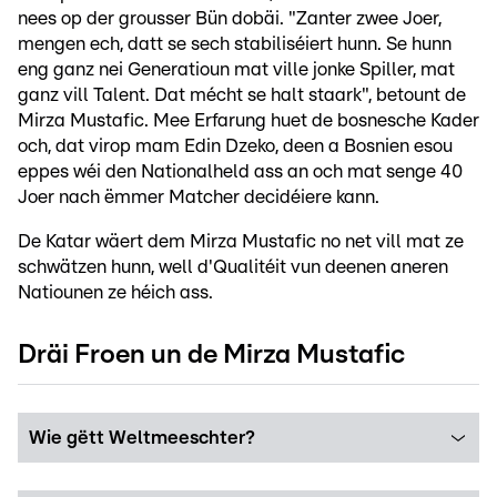
nees op der grousser Bün dobäi. "Zanter zwee Joer,
mengen ech, datt se sech stabiliséiert hunn. Se hunn
eng ganz nei Generatioun mat ville jonke Spiller, mat
ganz vill Talent. Dat mécht se halt staark", betount de
Mirza Mustafic. Mee Erfarung huet de bosnesche Kader
och, dat virop mam Edin Dzeko, deen a Bosnien esou
eppes wéi den Nationalheld ass an och mat senge 40
Joer nach ëmmer Matcher decidéiere kann.
De Katar wäert dem Mirza Mustafic no net vill mat ze
schwätzen hunn, well d'Qualitéit vun deenen aneren
Natiounen ze héich ass.
Dräi Froen un de Mirza Mustafic
Wie gëtt Weltmeeschter?