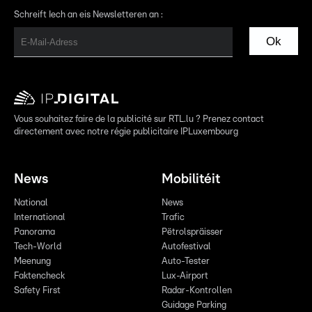
Schreift Iech an eis Newsletteren an :
Ok
Vous souhaitez faire de la publicité sur RTL.lu ? Prenez contact
directement avec notre régie publicitaire IPLuxembourg
News
Mobilitéit
National
News
International
Trafic
Panorama
Pëtrolspräisser
Tech-World
Autofestival
Meenung
Auto-Tester
Faktencheck
Lux-Airport
Safety First
Radar-Kontrollen
Guidage Parking