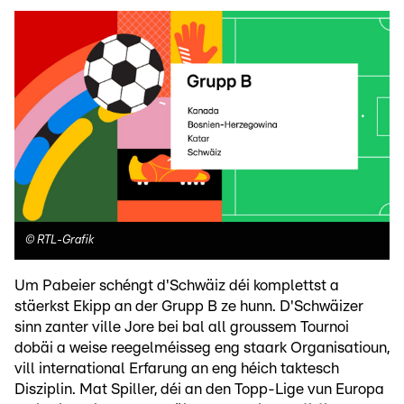
©
RTL-Grafik
Um Pabeier schéngt d'Schwäiz déi komplettst a
stäerkst Ekipp an der Grupp B ze hunn. D'Schwäizer
sinn zanter ville Jore bei bal all groussem Tournoi
dobäi a weise reegelméisseg eng staark Organisatioun,
vill international Erfarung an eng héich taktesch
Disziplin. Mat Spiller, déi an den Topp-Lige vun Europa