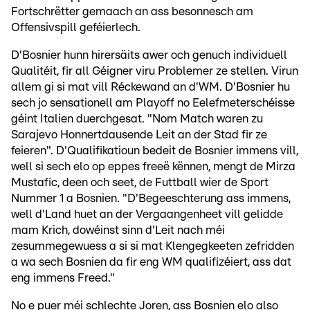
Fortschrëtter gemaach an ass besonnesch am
Offensivspill geféierlech.
D'Bosnier hunn hirersäits awer och genuch individuell
Qualitéit, fir all Géigner viru Problemer ze stellen. Virun
allem gi si mat vill Réckewand an d'WM. D'Bosnier hu
sech jo sensationell am Playoff no Eelefmeterschéisse
géint Italien duerchgesat. "Nom Match waren zu
Sarajevo Honnertdausende Leit an der Stad fir ze
feieren". D'Qualifikatioun bedeit de Bosnier immens vill,
well si sech elo op eppes freeë kënnen, mengt de Mirza
Mustafic, deen och seet, de Futtball wier de Sport
Nummer 1 a Bosnien. "D'Begeeschterung ass immens,
well d'Land huet an der Vergaangenheet vill gelidde
mam Krich, dowéinst sinn d'Leit nach méi
zesummegewuess a si si mat Klengegkeeten zefridden
a wa sech Bosnien da fir eng WM qualifizéiert, ass dat
eng immens Freed."
No e puer méi schlechte Joren, ass Bosnien elo also