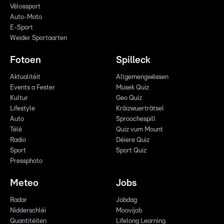
Vëlossport
Auto-Moto
E-Sport
Weider Sportaarten
Fotoen
Spilleck
Aktualitéit
Allgemengwëssen
Events a Fester
Musek Quiz
Kultur
Geo Quiz
Lifestyle
Kräizwuerträtsel
Auto
Sproochespill
Télé
Quiz vum Mount
Radio
Déiere Quiz
Sport
Sport Quiz
Pressphoto
Meteo
Jobs
Radar
Jobdag
Nidderschléi
Moovijob
Quantitéiten
Lifelong Learning