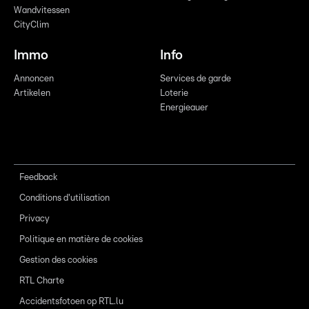
Wandvitessen
CityClim
Immo
Info
Annoncen
Services de garde
Artikelen
Loterie
Energieauer
Feedback
Conditions d'utilisation
Privacy
Politique en matière de cookies
Gestion des cookies
RTL Charte
Accidentsfotoen op RTL.lu