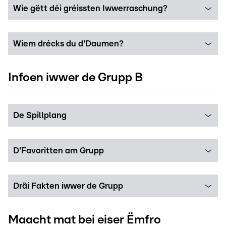
Wie gëtt déi gréissten Iwwerraschung?
Wiem drécks du d'Daumen?
Infoen iwwer de Grupp B
De Spillplang
D'Favoritten am Grupp
Dräi Fakten iwwer de Grupp
Maacht mat bei eiser Ëmfro