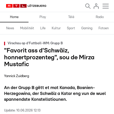
Home
Play
Télé
Radio
News
Mobilitéit
Life
Kultur
Sport
Gaming
Fotoen
Virschau op d'Futtball-WM: Grupp B
"Favorit ass d'Schwäiz,
honnertprozenteg", sou de Mirza
Mustafic
Yannick Zuidberg
An der Grupp B gëtt et mat Kanada, Bosnien-
Herzegowina, der Schwäiz a Katar eng vun de wuel
spannendste Konstellatiounen.
Update:
10.06.2026 12:13