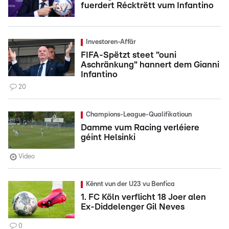
fuerdert Récktrëtt vum Infantino
Investoren-Affär
FIFA-Spëtzt steet "ouni
Aschränkung" hannert dem Gianni
Infantino
20
Champions-League-Qualifikatioun
Damme vum Racing verléiere
géint Helsinki
Video
Kënnt vun der U23 vu Benfica
1. FC Köln verflicht 18 Joer alen
Ex-Diddelenger Gil Neves
0