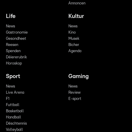
Annoncen
Life
Kultur
News
News
Gastronomie
Kino
Gesondheet
Musek
Reesen
Bicher
Spenden
Agenda
Déiererubrik
Horoskop
Sport
Gaming
News
News
Live Arena
Review
F1
E-sport
Futtball
Basketball
Handball
Dëschtennis
Volleyball