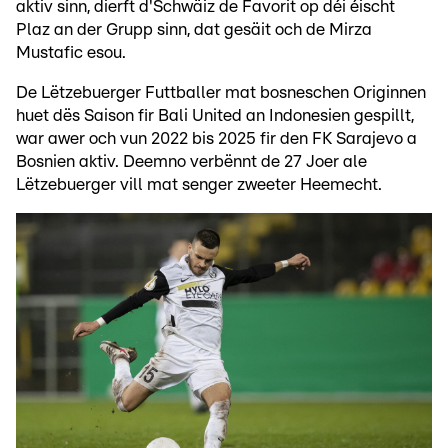
aktiv sinn, dierft d'Schwäiz de Favorit op déi éischt
Plaz an der Grupp sinn, dat gesäit och de Mirza
Mustafic esou.
De Lëtzebuerger Futtballer mat bosneschen Originnen
huet dës Saison fir Bali United an Indonesien gespillt,
war awer och vun 2022 bis 2025 fir den FK Sarajevo a
Bosnien aktiv. Deemno verbënnt de 27 Joer ale
Lëtzebuerger vill mat senger zweeter Heemecht.