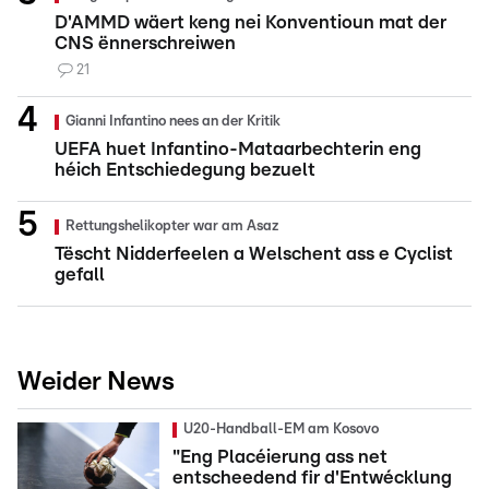
D'AMMD wäert keng nei Konventioun mat der
CNS ënnerschreiwen
21
Gianni Infantino nees an der Kritik
UEFA huet Infantino-Mataarbechterin eng
héich Entschiedegung bezuelt
Rettungshelikopter war am Asaz
Tëscht Nidderfeelen a Welschent ass e Cyclist
gefall
Weider News
U20-Handball-EM am Kosovo
"Eng Placéierung ass net
entscheedend fir d'Entwécklung