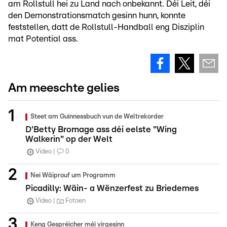
am Rollstull hei zu Land nach onbekannt. Déi Leit, déi
den Demonstrationsmatch gesinn hunn, konnte
feststellen, datt de Rollstull-Handball eng Disziplin
mat Potential ass.
Am meeschte gelies
Steet am Guinnessbuch vun de Weltrekorder
D'Betty Bromage ass déi eelste "Wing
Walkerin" op der Welt
Video
0
Nei Wäiprouf um Programm
Picadilly: Wäin- a Wënzerfest zu Briedemes
Video
Fotoen
Keng Gespréicher méi virgesinn