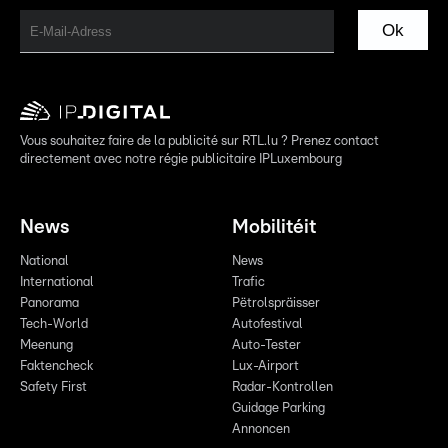
Ok
Vous souhaitez faire de la publicité sur RTL.lu ? Prenez contact
directement avec notre régie publicitaire IPLuxembourg
News
Mobilitéit
National
News
International
Trafic
Panorama
Pëtrolspräisser
Tech-World
Autofestival
Meenung
Auto-Tester
Faktencheck
Lux-Airport
Safety First
Radar-Kontrollen
Guidage Parking
Annoncen