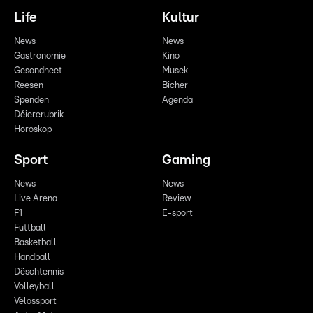
Life
Kultur
News
News
Gastronomie
Kino
Gesondheet
Musek
Reesen
Bicher
Spenden
Agenda
Déiererubrik
Horoskop
Sport
Gaming
News
News
Live Arena
Review
F1
E-sport
Futtball
Basketball
Handball
Dëschtennis
Volleyball
Vëlossport