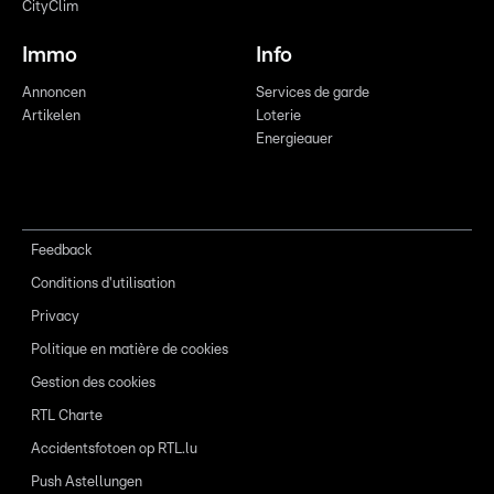
CityClim
Immo
Info
Annoncen
Services de garde
Artikelen
Loterie
Energieauer
Feedback
Conditions d'utilisation
Privacy
Politique en matière de cookies
Gestion des cookies
RTL Charte
Accidentsfotoen op RTL.lu
Push Astellungen