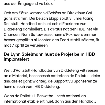
aus der Ëmgéigend vu Léck.
Och am Sëtze kommen d’Schëss an Direktioun Gol
ganz stramm. Déi belsch Ekipp spillt vill méi laang
Rollstull-Handball an huet och d’Foxriders vun
Diddeleng dominéiert. Bis d’Paus hat den HBD net vill
Chancen. Nom Säitewiessel hunn d’Foxriders ëmmer
besser gespillt a si konnten den Ecart stabiliséieren, fir
mat 7 op 18 ze verléieren.
De Lynn Spielmann huet de Projet beim HBD
implantéiert
Well d’Rollstull-Handballer vun Diddeleng vill reesen
an d’Material, besonnesch natierlech de Rollstull, deier
ass, ass et ganz wichteg, de Support vu Sponseren ze
hunn an och vum HB Diddeleng.
Wann de Rollstull-Basketball sech national an
international etabléiert huet, dann ass den Handball