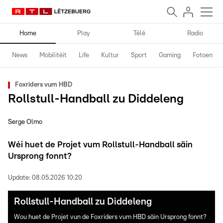
Home
Play
Télé
Radio
News
Mobilitéit
Life
Kultur
Sport
Gaming
Fotoen
Foxriders vum HBD
Rollstull-Handball zu Diddeleng
Serge Olmo
Wéi huet de Projet vum Rollstull-Handball säin
Ursprong fonnt?
Update:
08.05.2026 10:20
Rollstull-Handball zu Diddeleng
Wou huet de Projet vun de Foxriders vum HBD säin Ursprong fonnt?