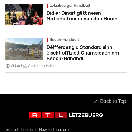
Lëtzebuerger Handball
Didier Dinart gëtt neien
Nationaltrainer vun den Hären
Beach-Handball
Déifferdeng a Standard sinn
éischt offiziell Championen am
Beach-Handball
Video
Audio
Fotoen
Back to Top
Schreift Iech an eis Newsletteren an :