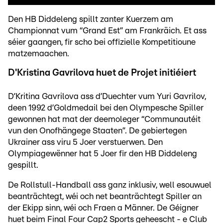
Den HB Diddeleng spillt zanter Kuerzem am
Championnat vum “Grand Est” am Frankräich. Et ass
séier gaangen, fir scho bei offizielle Kompetitioune
matzemaachen.
D'Kristina Gavrilova huet de Projet initiéiert
D’Kritina Gavrilova ass d’Duechter vum Yuri Gavrilov,
deen 1992 d’Goldmedail bei den Olympesche Spiller
gewonnen hat mat der deemoleger “Communautéit
vun den Onofhängege Staaten”. De gebiertegen
Ukrainer ass viru 5 Joer verstuerwen. Den
Olympiagewënner hat 5 Joer fir den HB Diddeleng
gespillt.
De Rollstull-Handball ass ganz inklusiv, well esouwuel
beanträchtegt, wéi och net beanträchtegt Spiller an
der Ekipp sinn, wéi och Fraen a Männer. De Géigner
huet beim Final Four Cap2 Sports geheescht - e Club