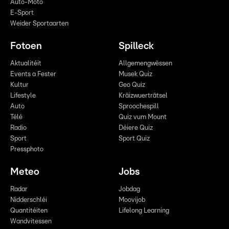
Auto-Moto
E-Sport
Weider Sportaarten
Fotoen
Spilleck
Aktualitéit
Allgemengwëssen
Events a Fester
Musek Quiz
Kultur
Geo Quiz
Lifestyle
Kräizwuerträtsel
Auto
Sproochespill
Télé
Quiz vum Mount
Radio
Déiere Quiz
Sport
Sport Quiz
Pressphoto
Meteo
Jobs
Radar
Jobdag
Nidderschléi
Moovijob
Quantitéiten
Lifelong Learning
Wandvitessen