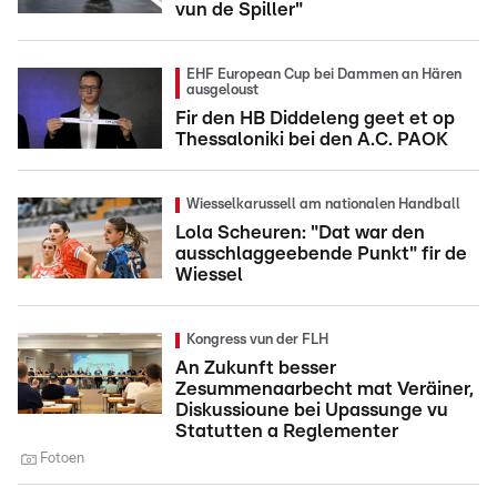
vun de Spiller"
EHF European Cup bei Dammen an Hären
ausgeloust
Fir den HB Diddeleng geet et op
Thessaloniki bei den A.C. PAOK
Wiesselkarussell am nationalen Handball
Lola Scheuren: "Dat war den
ausschlaggeebende Punkt" fir de
Wiessel
Kongress vun der FLH
An Zukunft besser
Zesummenaarbecht mat Veräiner,
Diskussioune bei Upassunge vu
Statutten a Reglementer
Fotoen