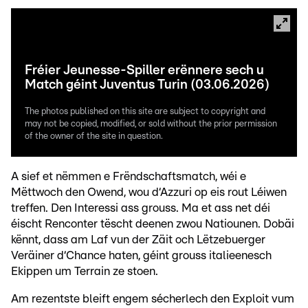
Fréier Jeunesse-Spiller erënnere sech u
Match géint Juventus Turin (03.06.2026)
The photos published on this site are subject to copyright and
may not be copied, modified, or sold without the prior permission
of the owner of the site in question.
A sief et nëmmen e Frëndschaftsmatch, wéi e
Mëttwoch den Owend, wou d‘Azzuri op eis rout Léiwen
treffen. Den Interessi ass grouss. Ma et ass net déi
éischt Renconter tëscht deenen zwou Natiounen. Dobäi
kënnt, dass am Laf vun der Zäit och Lëtzebuerger
Veräiner d‘Chance haten, géint grouss italieenesch
Ekippen um Terrain ze stoen.
Am rezentste bleift engem sécherlech den Exploit vum