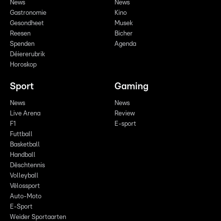
News
News
Gastronomie
Kino
Gesondheet
Musek
Reesen
Bicher
Spenden
Agenda
Déiererubrik
Horoskop
Sport
Gaming
News
News
Live Arena
Review
F1
E-sport
Futtball
Basketball
Handball
Dëschtennis
Volleyball
Vëlossport
Auto-Moto
E-Sport
Weider Sportaarten