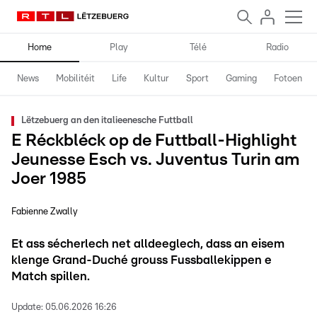
Home
Play
Télé
Radio
News
Mobilitéit
Life
Kultur
Sport
Gaming
Fotoen
Lëtzebuerg an den italieenesche Futtball
E Réckbléck op de Futtball-Highlight
Jeunesse Esch vs. Juventus Turin am
Joer 1985
Fabienne Zwally
Et ass sécherlech net alldeeglech, dass an eisem
klenge Grand-Duché grouss Fussballekippen e
Match spillen.
Update:
05.06.2026 16:26