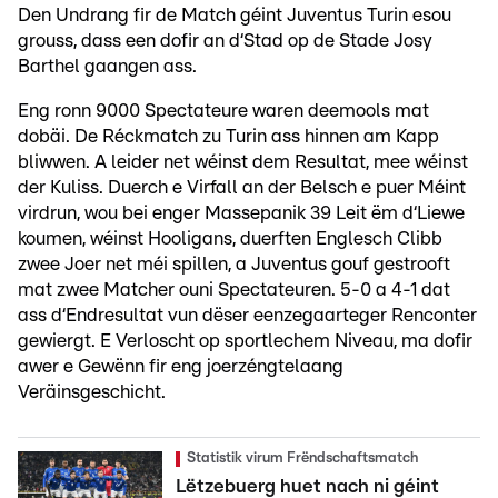
Den Undrang fir de Match géint Juventus Turin esou
grouss, dass een dofir an d‘Stad op de Stade Josy
Barthel gaangen ass.
Eng ronn 9000 Spectateure waren deemools mat
dobäi. De Réckmatch zu Turin ass hinnen am Kapp
bliwwen. A leider net wéinst dem Resultat, mee wéinst
der Kuliss. Duerch e Virfall an der Belsch e puer Méint
virdrun, wou bei enger Massepanik 39 Leit ëm d‘Liewe
koumen, wéinst Hooligans, duerften Englesch Clibb
zwee Joer net méi spillen, a Juventus gouf gestrooft
mat zwee Matcher ouni Spectateuren. 5-0 a 4-1 dat
ass d‘Endresultat vun dëser eenzegaarteger Renconter
gewiergt. E Verloscht op sportlechem Niveau, ma dofir
awer e Gewënn fir eng joerzéngtelaang
Veräinsgeschicht.
Statistik virum Frëndschaftsmatch
Lëtzebuerg huet nach ni géint