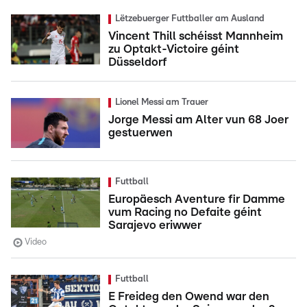
Lëtzebuerger Futtballer am Ausland
Vincent Thill schéisst Mannheim
zu Optakt-Victoire géint
Düsseldorf
Lionel Messi am Trauer
Jorge Messi am Alter vun 68 Joer
gestuerwen
Futtball
Europäesch Aventure fir Damme
vum Racing no Defaite géint
Sarajevo eriwwer
Video
Futtball
E Freideg den Owend war den