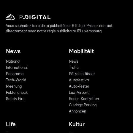
Vous souhaitez faire de la publicité sur RTL.lu ? Prenez contact
directement avec notre régie publicitaire IPLuxembourg
News
Mobilitéit
National
News
International
Trafic
Panorama
Pëtrolspräisser
Tech-World
Autofestival
Meenung
Auto-Tester
Faktencheck
Lux-Airport
Safety First
Radar-Kontrollen
Guidage Parking
Annoncen
Life
Kultur