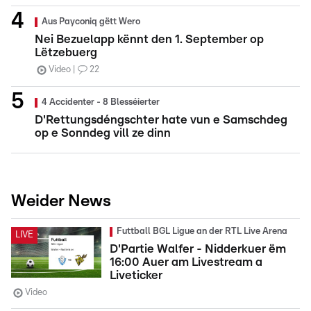
Aus Payconiq gëtt Wero
Nei Bezuelapp kënnt den 1. September op
Lëtzebuerg
Video
22
4 Accidenter - 8 Blesséierter
D'Rettungsdéngschter hate vun e Samschdeg
op e Sonndeg vill ze dinn
Weider News
Futtball BGL Ligue an der RTL Live Arena
LIVE
D'Partie Walfer - Nidderkuer ëm
16:00 Auer am Livestream a
Liveticker
Video