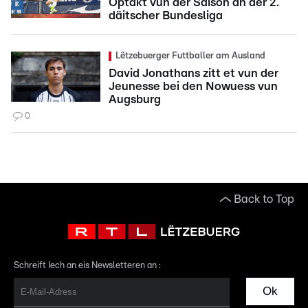
Optakt vun der Saison an der 2.
däitscher Bundesliga
Lëtzebuerger Futtballer am Ausland
David Jonathans zitt et vun der
Jeunesse bei den Nowuess vun
Augsburg
0
Back to Top
Schreift Iech an eis Newsletteren an :
Ok