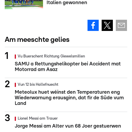
Italien gewonnen
Am meeschte gelies
Vu Buerschent Richtung Giewelsmillen
SAMU a Rettungshelikopter bei Accident mat
Motorrad am Asaz
Vun 12 bis Hallefnuecht
Meteolux huet wéinst den Temperaturen eng
Wiederwarnung erausginn, dat fir de Süde vum
Land
Lionel Messi am Trauer
Jorge Messi am Alter vun 68 Joer gestuerwen