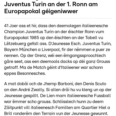
Juventus Turin an der 1. Ronn am
Europapokal géigeniwwer
41 Joer ass et hir, dass den deemolegen italieenesche
Champion Juventus Turin an der éischter Ronn vum
Europapokal 1985 op den éischten an der Tabell vu
Lëtzebuerg gefall ass. D‘Jeunesse Esch. Juventus Turin,
Bayern München a Liverpool, fir der nëmmen e puer ze
nennen. Op der Grenz, wéi een ëmgangssproochlech
gäre seet, ass een deemools dacks op déi ganz Grouss
getraff. Ma de Match géint d‘Italieener war schonn
eppes Besonnesches.
A mat dobäi och de Jhemp Barboni, den Denis Scuto
an den André Zwally. Si allen dräi hu vu kleng un op der
Jeunesse gespillt. De Lien mam italieenesche Fussball
war ëmmer scho grouss. Schliisslech hunn zu deem
Zäitpunkt vill italieenesch Famillen am Quartier Hiel a
Brill ronderëm den Terrain vun der Jeunesse gewunnt.