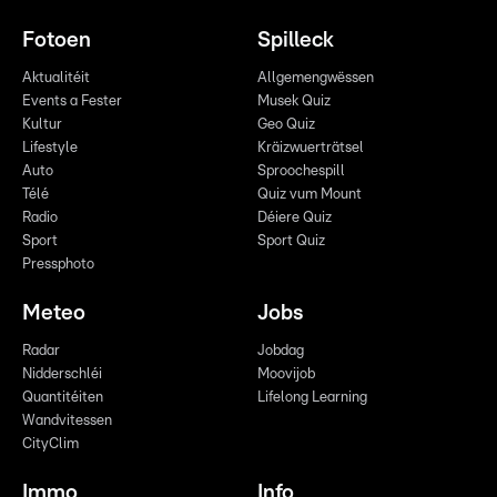
Fotoen
Spilleck
Aktualitéit
Allgemengwëssen
Events a Fester
Musek Quiz
Kultur
Geo Quiz
Lifestyle
Kräizwuerträtsel
Auto
Sproochespill
Télé
Quiz vum Mount
Radio
Déiere Quiz
Sport
Sport Quiz
Pressphoto
Meteo
Jobs
Radar
Jobdag
Nidderschléi
Moovijob
Quantitéiten
Lifelong Learning
Wandvitessen
CityClim
Immo
Info