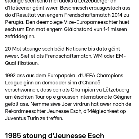
stounge sech scho méi dacks d‘Lëtzebuerger an
d‘Italieener géintiwwer. Besonnesch erausgestach ass
do d‘Resultat vun engem Frëndschaftsmatch 2014 zu
Perugia. Den deemolege Vize-Europameeschter huet
sech um Enn mat engem Gläichstand vun 1-1 missen
zefriddeginn.
20 Mol stounge sech béid Natioune bis dato géint
iwwer. Sief et als Frëndschaftsmatch, WM oder EM-
Qualifikatioun.
1992 ass aus dem Europapokal d‘UEFA Champions
League ginn an domadder sinn d‘Chancë
verschwonnen, dass een als Champion vu Lëtzebuerg
am éischten Tour op e groussen internationale Géigner
gefall ass. Nëmme siwe Joer virdrun hat awer nach de
Rekordmeeschter Jeunesse Esch, d‘Méiglechkeet op
Juventus Turin ze treffen.
1985 stoung d'Jeunesse Esch