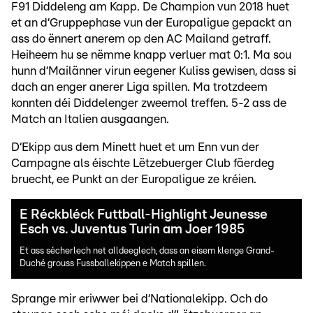
F91 Diddeleng am Kapp. De Champion vun 2018 huet
et an d‘Gruppephase vun der Europaligue gepackt an
ass do ënnert anerem op den AC Mailand getraff.
Heiheem hu se nëmme knapp verluer mat 0:1. Ma sou
hunn d‘Mailänner virun eegener Kuliss gewisen, dass si
dach an enger anerer Liga spillen. Ma trotzdeem
konnten déi Diddelenger zweemol treffen. 5-2 ass de
Match an Italien ausgaangen.
D‘Ekipp aus dem Minett huet et um Enn vun der
Campagne als éischte Lëtzebuerger Club fäerdeg
bruecht, ee Punkt an der Europaligue ze kréien.
E Réckbléck Futtball-Highlight Jeunesse
Esch vs. Juventus Turin am Joer 1985
Et ass sécherlech net alldeeglech, dass an eisem klenge Grand-
Duché grouss Fussballekippen e Match spillen.
Sprange mir eriwwer bei d‘Nationalekipp. Och do