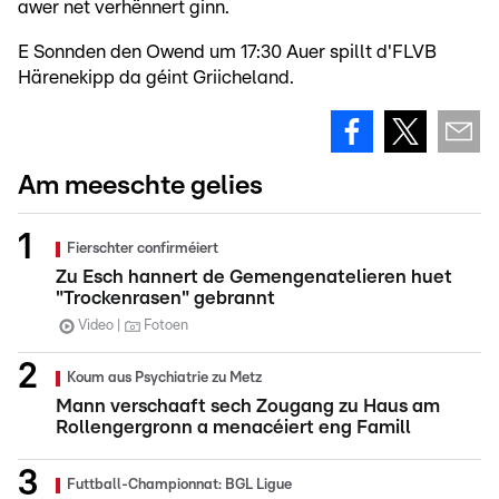
awer net verhënnert ginn.
E Sonnden den Owend um 17:30 Auer spillt d'FLVB
Härenekipp da géint Griicheland.
Am meeschte gelies
Fierschter confirméiert
Zu Esch hannert de Gemengenatelieren huet
"Trockenrasen" gebrannt
Video
Fotoen
Koum aus Psychiatrie zu Metz
Mann verschaaft sech Zougang zu Haus am
Rollengergronn a menacéiert eng Famill
Futtball-Championnat: BGL Ligue