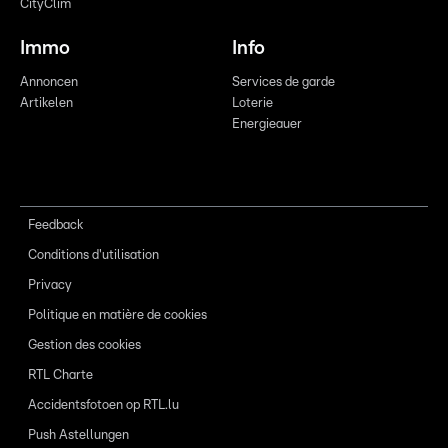
CityClim
Immo
Info
Annoncen
Services de garde
Artikelen
Loterie
Energieauer
Feedback
Conditions d'utilisation
Privacy
Politique en matière de cookies
Gestion des cookies
RTL Charte
Accidentsfotoen op RTL.lu
Push Astellungen