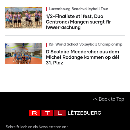
Luxembourg Beachvolleyball Tour
1/2-Finaliste sti fest, Duo
Centrone/Mangen suergt fir
Iwwerraschung
ISF World School Volleyball Championship
D'Scolaire Meedercher aus dem
Michel Rodange kommen op déi
31. Plaz
Back to Top
Schreift Iech an eis Newsletteren an :