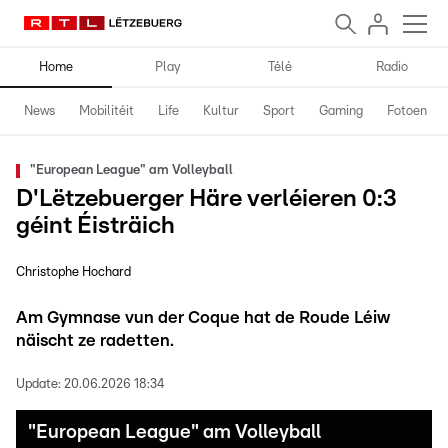
Home
Play
Télé
Radio
News
Mobilitéit
Life
Kultur
Sport
Gaming
Fotoen
"European League" am Volleyball
D'Lëtzebuerger Häre verléieren 0:3
géint Éisträich
Christophe Hochard
Am Gymnase vun der Coque hat de Roude Léiw
näischt ze radetten.
Update:
20.06.2026 18:34
"European League" am Volleyball