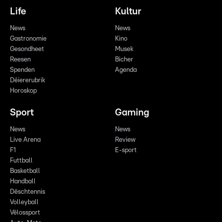
Life
Kultur
News
News
Gastronomie
Kino
Gesondheet
Musek
Reesen
Bicher
Spenden
Agenda
Déiererubrik
Horoskop
Sport
Gaming
News
News
Live Arena
Review
F1
E-sport
Futtball
Basketball
Handball
Dëschtennis
Volleyball
Vëlossport