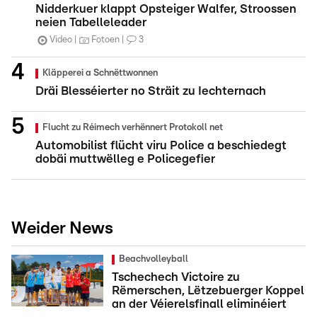
Nidderkuer klappt Opsteiger Walfer, Stroossen
neien Tabelleleader
Video
Fotoen
3
Kläpperei a Schnëttwonnen
Dräi Blesséierter no Sträit zu Iechternach
Flucht zu Réimech verhënnert Protokoll net
Automobilist flücht viru Police a beschiedegt
dobäi muttwëlleg e Policegefier
Weider News
Beachvolleyball
Tschechech Victoire zu
Rëmerschen, Lëtzebuerger Koppel
an der Véierelsfinall eliminéiert