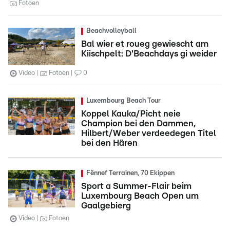
Fotoen
Beachvolleyball
Bal wier et roueg gewiescht am
Kiischpelt: D'Beachdays gi weider
Video
Fotoen
0
Luxembourg Beach Tour
Koppel Kauka/Picht neie
Champion bei den Dammen,
Hilbert/Weber verdeedegen Titel
bei den Hären
Fënnef Terrainen, 70 Ekippen
Sport a Summer-Flair beim
Luxembourg Beach Open um
Gaalgebierg
Video
Fotoen