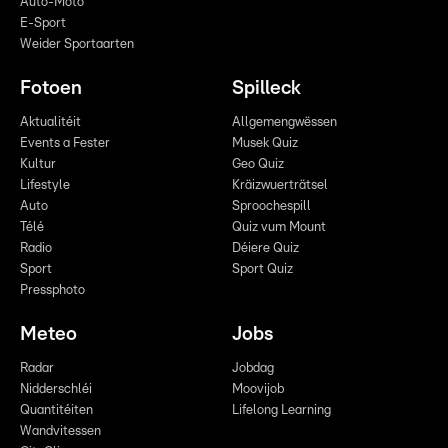
Auto-Moto
E-Sport
Weider Sportaarten
Fotoen
Spilleck
Aktualitéit
Allgemengwëssen
Events a Fester
Musek Quiz
Kultur
Geo Quiz
Lifestyle
Kräizwuerträtsel
Auto
Sproochespill
Télé
Quiz vum Mount
Radio
Déiere Quiz
Sport
Sport Quiz
Pressphoto
Meteo
Jobs
Radar
Jobdag
Nidderschléi
Moovijob
Quantitéiten
Lifelong Learning
Wandvitessen