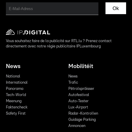
Ok
Vous souhaitez faire de la publicité sur RTL.lu ? Prenez contact
directement avec notre régie publicitaire IPLuxembourg
News
Mobilitéit
National
News
International
Trafic
Panorama
Pëtrolspräisser
Tech-World
Autofestival
Meenung
Auto-Tester
Faktencheck
Lux-Airport
Safety First
Radar-Kontrollen
Guidage Parking
Annoncen