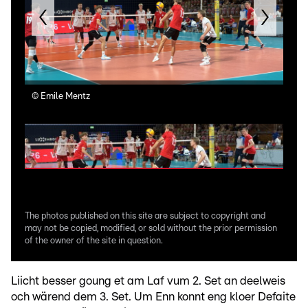
©
Emile Mentz
©
E
The photos published on this site are subject to copyright and
may not be copied, modified, or sold without the prior permission
of the owner of the site in question.
Liicht besser goung et am Laf vum 2. Set an deelweis
och wärend dem 3. Set. Um Enn konnt eng kloer Defaite