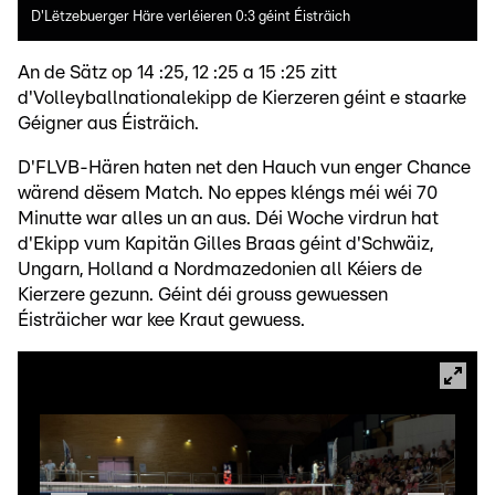
D'Lëtzebuerger Häre verléieren 0:3 géint Éisträich
An de Sätz op 14 :25, 12 :25 a 15 :25 zitt
d'Volleyballnationalekipp de Kierzeren géint e staarke
Géigner aus Éisträich.
D'FLVB-Hären haten net den Hauch vun enger Chance
wärend dësem Match. No eppes kléngs méi wéi 70
Minutte war alles un an aus. Déi Woche virdrun hat
d'Ekipp vum Kapitän Gilles Braas géint d'Schwäiz,
Ungarn, Holland a Nordmazedonien all Kéiers de
Kierzere gezunn. Géint déi grouss gewuessen
Éisträicher war kee Kraut gewuess.