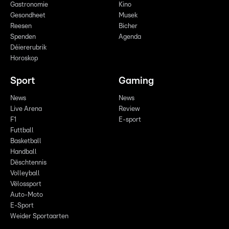
Gastronomie
Kino
Gesondheet
Musek
Reesen
Bicher
Spenden
Agenda
Déiererubrik
Horoskop
Sport
Gaming
News
News
Live Arena
Review
F1
E-sport
Futtball
Basketball
Handball
Dëschtennis
Volleyball
Vëlossport
Auto-Moto
E-Sport
Weider Sportaarten