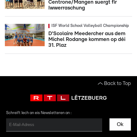
Centrone/Mangen suergt fir
Iwwerraschung
ISF World School Volleyball Championship
D'Scolaire Meedercher aus dem
Michel Rodange kommen op déi
31. Plaz
Back to Top
Schreift Iech an eis Newsletteren an :
Ok