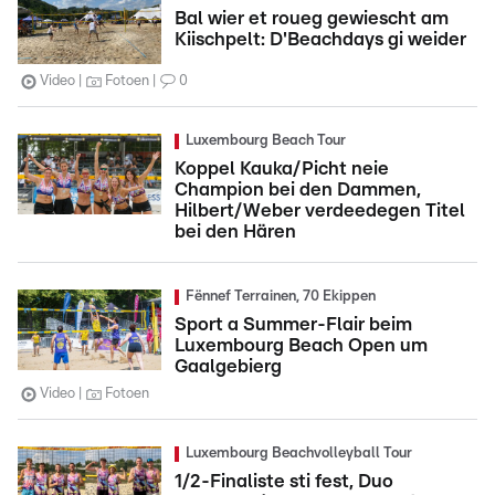
Bal wier et roueg gewiescht am
Kiischpelt: D'Beachdays gi weider
Video
Fotoen
0
Luxembourg Beach Tour
Koppel Kauka/Picht neie
Champion bei den Dammen,
Hilbert/Weber verdeedegen Titel
bei den Hären
Fënnef Terrainen, 70 Ekippen
Sport a Summer-Flair beim
Luxembourg Beach Open um
Gaalgebierg
Video
Fotoen
Luxembourg Beachvolleyball Tour
1/2-Finaliste sti fest, Duo