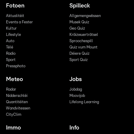
Fotoen
Spilleck
Aktualitéit
Allgemengwëssen
Events a Fester
Musek Quiz
Kultur
Geo Quiz
Lifestyle
Kräizwuerträtsel
Auto
Sproochespill
Télé
Quiz vum Mount
Radio
Déiere Quiz
Sport
Sport Quiz
Pressphoto
Meteo
Jobs
Radar
Jobdag
Nidderschléi
Moovijob
Quantitéiten
Lifelong Learning
Wandvitessen
CityClim
Immo
Info