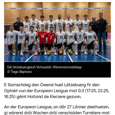
Déi lëtzebuergesch Volleyball-Härennationalekipp
©
Tiago Baptista
E Samschdeg den Owend huet Lëtzebuerg fir den
Optakt vun der European League mat 0:3 (17:25, 22:25,
16:25) géint Holland de Kierzere gezunn.
An der European League, an där 27 Länner deelhuelen,
gi wärend dräi Wochen dräi verschidden Turnéiere mat