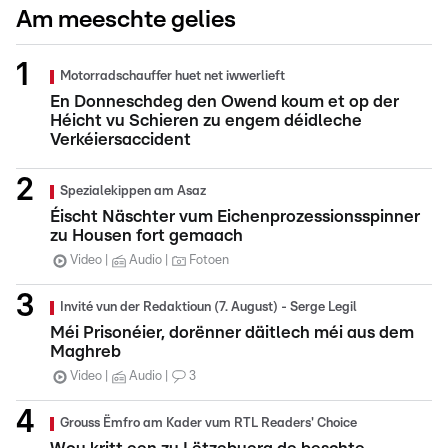
Am meeschte gelies
Motorradschauffer huet net iwwerlieft
En Donneschdeg den Owend koum et op der
Héicht vu Schieren zu engem déidleche
Verkéiersaccident
Spezialekippen am Asaz
Éischt Näschter vum Eichenprozessionsspinner
zu Housen fort gemaach
Video
Audio
Fotoen
Invité vun der Redaktioun (7. August) - Serge Legil
Méi Prisonéier, dorënner däitlech méi aus dem
Maghreb
Video
Audio
3
Grouss Ëmfro am Kader vum RTL Readers' Choice