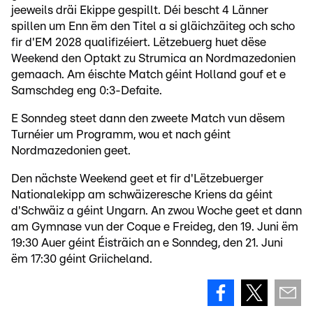
jeeweils dräi Ekippe gespillt. Déi bescht 4 Länner
spillen um Enn ëm den Titel a si gläichzäiteg och scho
fir d'EM 2028 qualifizéiert. Lëtzebuerg huet dëse
Weekend den Optakt zu Strumica an Nordmazedonien
gemaach. Am éischte Match géint Holland gouf et e
Samschdeg eng 0:3-Defaite.
E Sonndeg steet dann den zweete Match vun dësem
Turnéier um Programm, wou et nach géint
Nordmazedonien geet.
Den nächste Weekend geet et fir d'Lëtzebuerger
Nationalekipp am schwäizeresche Kriens da géint
d'Schwäiz a géint Ungarn. An zwou Woche geet et dann
am Gymnase vun der Coque e Freideg, den 19. Juni ëm
19:30 Auer géint Éisträich an e Sonndeg, den 21. Juni
ëm 17:30 géint Griicheland.