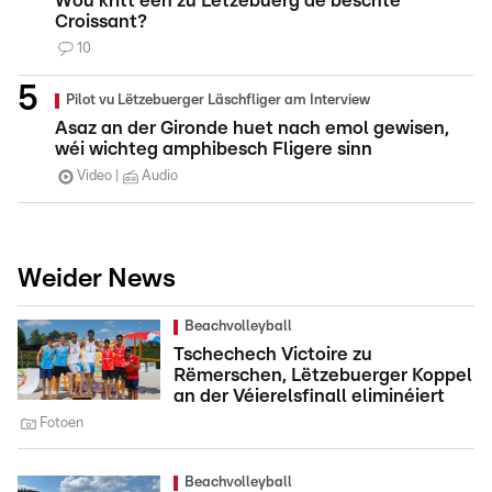
Wou kritt een zu Lëtzebuerg de beschte
Croissant?
10
Pilot vu Lëtzebuerger Läschfliger am Interview
Asaz an der Gironde huet nach emol gewisen,
wéi wichteg amphibesch Fligere sinn
Video
Audio
Weider News
Beachvolleyball
Tschechech Victoire zu
Rëmerschen, Lëtzebuerger Koppel
an der Véierelsfinall eliminéiert
Fotoen
Beachvolleyball