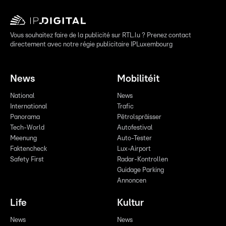
Vous souhaitez faire de la publicité sur RTL.lu ? Prenez contact
directement avec notre régie publicitaire IPLuxembourg
News
Mobilitéit
National
News
International
Trafic
Panorama
Pëtrolspräisser
Tech-World
Autofestival
Meenung
Auto-Tester
Faktencheck
Lux-Airport
Safety First
Radar-Kontrollen
Guidage Parking
Annoncen
Life
Kultur
News
News