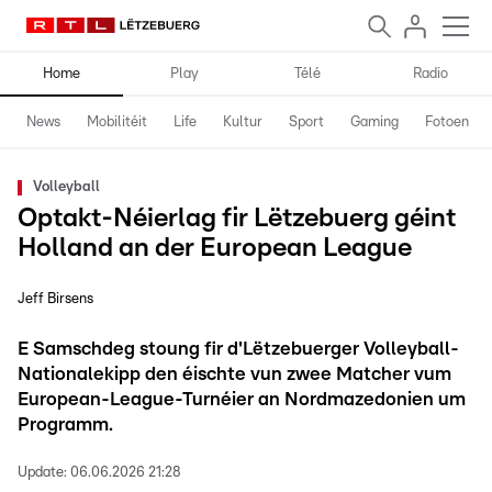
Home
Play
Télé
Radio
News
Mobilitéit
Life
Kultur
Sport
Gaming
Fotoen
Volleyball
Optakt-Néierlag fir Lëtzebuerg géint
Holland an der European League
Jeff Birsens
E Samschdeg stoung fir d'Lëtzebuerger Volleyball-
Nationalekipp den éischte vun zwee Matcher vum
European-League-Turnéier an Nordmazedonien um
Programm.
Update:
06.06.2026 21:28