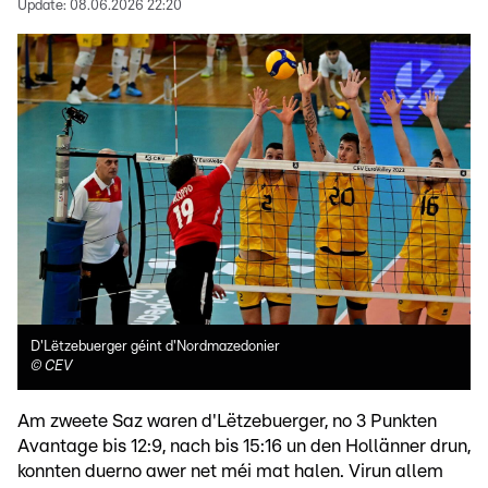
Update:
08.06.2026 22:20
D'Lëtzebuerger géint d'Nordmazedonier
©
CEV
Am zweete Saz waren d'Lëtzebuerger, no 3 Punkten
Avantage bis 12:9, nach bis 15:16 un den Hollänner drun,
konnten duerno awer net méi mat halen. Virun allem