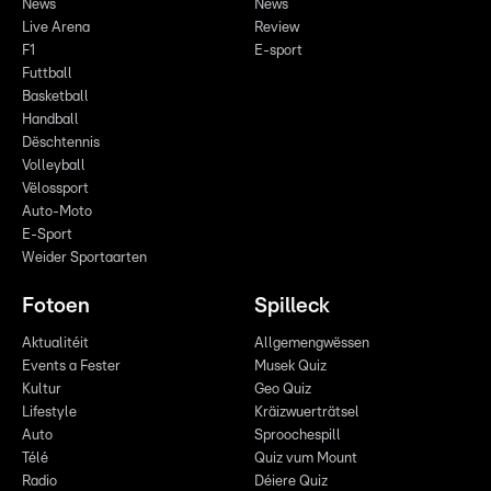
News
News
Live Arena
Review
F1
E-sport
Futtball
Basketball
Handball
Dëschtennis
Volleyball
Vëlossport
Auto-Moto
E-Sport
Weider Sportaarten
Fotoen
Spilleck
Aktualitéit
Allgemengwëssen
Events a Fester
Musek Quiz
Kultur
Geo Quiz
Lifestyle
Kräizwuerträtsel
Auto
Sproochespill
Télé
Quiz vum Mount
Radio
Déiere Quiz