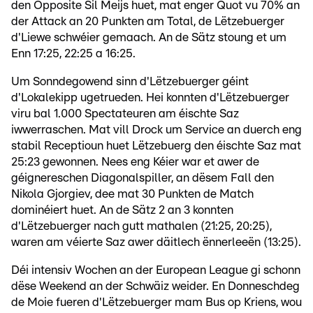
den Opposite Sil Meijs huet, mat enger Quot vu 70% an
der Attack an 20 Punkten am Total, de Lëtzebuerger
d'Liewe schwéier gemaach. An de Sätz stoung et um
Enn 17:25, 22:25 a 16:25.
Um Sonndegowend sinn d'Lëtzebuerger géint
d'Lokalekipp ugetrueden. Hei konnten d'Lëtzebuerger
viru bal 1.000 Spectateuren am éischte Saz
iwwerraschen. Mat vill Drock um Service an duerch eng
stabil Receptioun huet Lëtzebuerg den éischte Saz mat
25:23 gewonnen. Nees eng Kéier war et awer de
géignereschen Diagonalspiller, an dësem Fall den
Nikola Gjorgiev, dee mat 30 Punkten de Match
dominéiert huet. An de Sätz 2 an 3 konnten
d'Lëtzebuerger nach gutt mathalen (21:25, 20:25),
waren am véierte Saz awer däitlech ënnerleeën (13:25).
Déi intensiv Wochen an der European League gi schonn
dëse Weekend an der Schwäiz weider. En Donneschdeg
de Moie fueren d'Lëtzebuerger mam Bus op Kriens, wou