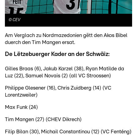
©
CEV
Am Verglach zu Nordmazedonien gëtt den Akos Bibel
duerch den Tim Mangen ersat.
De Lëtzebuerger Kader an der Schwäiz:
Gilles Braas (6), Jakub Karzel (38), Ryan Matilde da
Luz (22), Samuel Novais (2) (all VC Stroossen)
Philippe Glesener (16), Chris Zuidberg (14) (VC
Lorentzweiler)
Max Funk (24)
Tim Mangen (27) (CHEV Dikrech)
Filip Bilan (30), Michail Constantinou (12) (VC Fenténg)