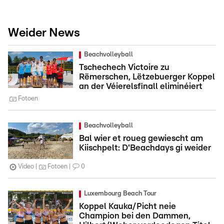
Weider News
Beachvolleyball
Tschechech Victoire zu
Rëmerschen, Lëtzebuerger Koppel
an der Véierelsfinall eliminéiert
Fotoen
Beachvolleyball
Bal wier et roueg gewiescht am
Kiischpelt: D'Beachdays gi weider
Video
Fotoen
0
Luxembourg Beach Tour
Koppel Kauka/Picht neie
Champion bei den Dammen,