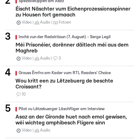
Spezialekippen am Asaz
Éischt Näschter vum Eichenprozessionsspinner
zu Housen fort gemaach
Video
Audio
Fotoen
Invité vun der Redaktioun (7. August) - Serge Legil
Méi Prisonéier, dorënner däitlech méi aus dem
Maghreb
Video
Audio
3
Grouss Ëmfro am Kader vum RTL Readers' Choice
Wou kritt een zu Lëtzebuerg de beschte
Croissant?
10
Pilot vu Lëtzebuerger Läschfliger am Interview
Asaz an der Gironde huet nach emol gewisen,
wéi wichteg amphibesch Fligere sinn
Video
Audio