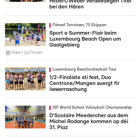
Hilbert/Weber verdeedegen Titel
bei den Hären
Fënnef Terrainen, 70 Ekippen
Sport a Summer-Flair beim
Luxembourg Beach Open um
Gaalgebierg
Video
Fotoen
Luxembourg Beachvolleyball Tour
1/2-Finaliste sti fest, Duo
Centrone/Mangen suergt fir
Iwwerraschung
ISF World School Volleyball Championship
D'Scolaire Meedercher aus dem
Michel Rodange kommen op déi
31. Plaz