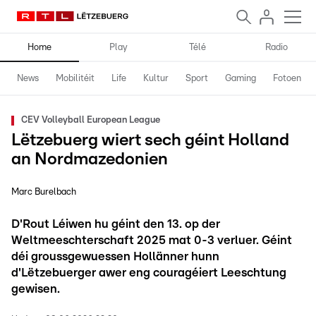
Home
Play
Télé
Radio
News
Mobilitéit
Life
Kultur
Sport
Gaming
Fotoen
CEV Volleyball European League
Lëtzebuerg wiert sech géint Holland
an Nordmazedonien
Marc Burelbach
D'Rout Léiwen hu géint den 13. op der
Weltmeeschterschaft 2025 mat 0-3 verluer. Géint
déi groussgewuessen Hollänner hunn
d'Lëtzebuerger awer eng couragéiert Leeschtung
gewisen.