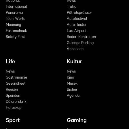
National
News
International
Trafic
Panorama
Pëtrolspräisser
Tech-World
Autofestival
Meenung
Auto-Tester
Faktencheck
Lux-Airport
Safety First
Radar-Kontrollen
Guidage Parking
Annoncen
Life
Kultur
News
News
Gastronomie
Kino
Gesondheet
Musek
Reesen
Bicher
Spenden
Agenda
Déiererubrik
Horoskop
Sport
Gaming