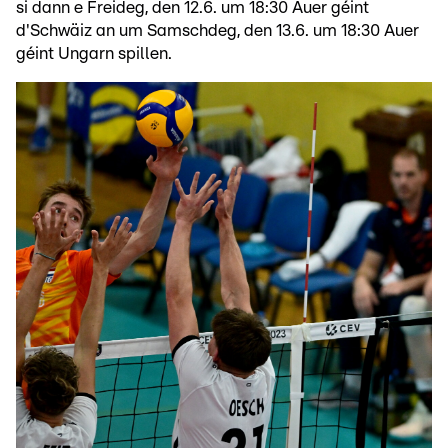
si dann e Freideg, den 12.6. um 18:30 Auer géint
d'Schwäiz an um Samschdeg, den 13.6. um 18:30 Auer
géint Ungarn spillen.