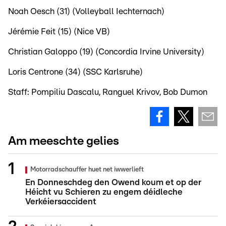
Noah Oesch (31) (Volleyball Iechternach)
Jérémie Feit (15) (Nice VB)
Christian Galoppo (19) (Concordia Irvine University)
Loris Centrone (34) (SSC Karlsruhe)
Staff: Pompiliu Dascalu, Ranguel Krivov, Bob Dumon
Am meeschte gelies
Motorradschauffer huet net iwwerlieft
En Donneschdeg den Owend koum et op der
Héicht vu Schieren zu engem déidleche
Verkéiersaccident