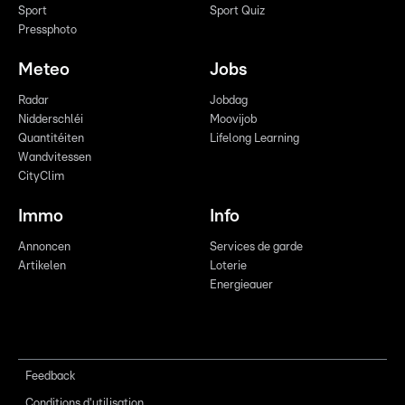
Sport
Sport Quiz
Pressphoto
Meteo
Jobs
Radar
Jobdag
Nidderschléi
Moovijob
Quantitéiten
Lifelong Learning
Wandvitessen
CityClim
Immo
Info
Annoncen
Services de garde
Artikelen
Loterie
Energieauer
Feedback
Conditions d'utilisation