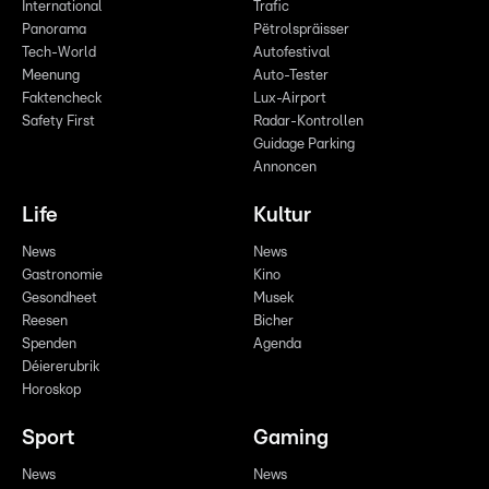
International
Trafic
Panorama
Pëtrolspräisser
Tech-World
Autofestival
Meenung
Auto-Tester
Faktencheck
Lux-Airport
Safety First
Radar-Kontrollen
Guidage Parking
Annoncen
Life
Kultur
News
News
Gastronomie
Kino
Gesondheet
Musek
Reesen
Bicher
Spenden
Agenda
Déiererubrik
Horoskop
Sport
Gaming
News
News