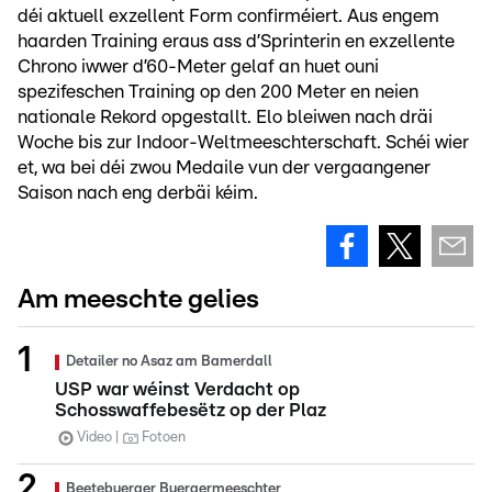
déi aktuell exzellent Form confirméiert. Aus engem
haarden Training eraus ass d’Sprinterin en exzellente
Chrono iwwer d’60-Meter gelaf an huet ouni
spezifeschen Training op den 200 Meter en neien
nationale Rekord opgestallt. Elo bleiwen nach dräi
Woche bis zur Indoor-Weltmeeschterschaft. Schéi wier
et, wa bei déi zwou Medaile vun der vergaangener
Saison nach eng derbäi kéim.
Am meeschte gelies
Detailer no Asaz am Bamerdall
USP war wéinst Verdacht op
Schosswaffebesëtz op der Plaz
Video
Fotoen
Beetebuerger Buergermeeschter