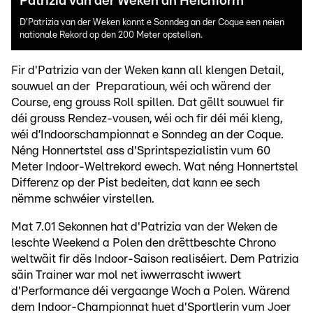
Patrizia van der Weken an Héichform
D'Patrizia van der Weken konnt e Sonndeg an der Coque een neien
nationale Rekord op den 200 Meter opstellen.
Fir d'Patrizia van der Weken kann all klengen Detail,
souwuel an der Preparatioun, wéi och wärend der
Course, eng grouss Roll spillen. Dat gëllt souwuel fir
déi grouss Rendez-vousen, wéi och fir déi méi kleng,
wéi d’Indoorschampionnat e Sonndeg an der Coque.
Néng Honnertstel ass d'Sprintspezialistin vum 60
Meter Indoor-Weltrekord ewech. Wat néng Honnertstel
Differenz op der Pist bedeiten, dat kann ee sech
nëmme schwéier virstellen.
Mat 7.01 Sekonnen hat d'Patrizia van der Weken de
leschte Weekend a Polen den drëttbeschte Chrono
weltwäit fir dës Indoor-Saison realiséiert. Dem Patrizia
säin Trainer war mol net iwwerrascht iwwert
d'Performance déi vergaange Woch a Polen. Wärend
dem Indoor-Championnat huet d'Sportlerin vum Joer