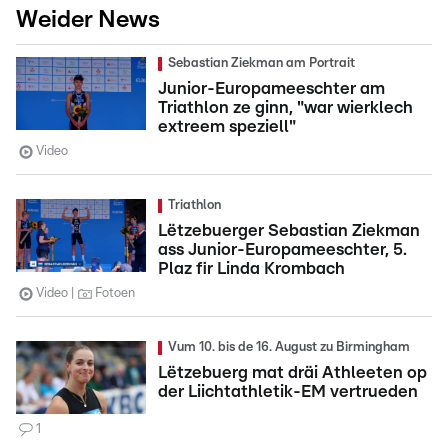
Weider News
Sebastian Ziekman am Portrait
Junior-Europameeschter am
Triathlon ze ginn, "war wierklech
extreem speziell"
Video
Triathlon
Lëtzebuerger Sebastian Ziekman
ass Junior-Europameeschter, 5.
Plaz fir Linda Krombach
Video
Fotoen
Vum 10. bis de 16. August zu Birmingham
Lëtzebuerg mat dräi Athleeten op
der Liichtathletik-EM vertrueden
1