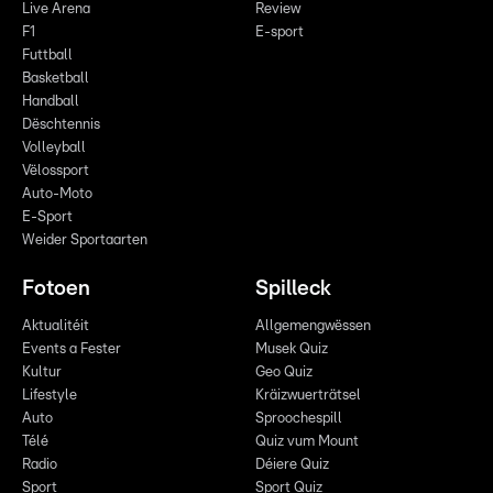
Live Arena
Review
F1
E-sport
Futtball
Basketball
Handball
Dëschtennis
Volleyball
Vëlossport
Auto-Moto
E-Sport
Weider Sportaarten
Fotoen
Spilleck
Aktualitéit
Allgemengwëssen
Events a Fester
Musek Quiz
Kultur
Geo Quiz
Lifestyle
Kräizwuerträtsel
Auto
Sproochespill
Télé
Quiz vum Mount
Radio
Déiere Quiz
Sport
Sport Quiz