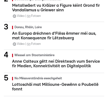
Metallwäert vu Kräizer a Figure kéint Grond fir
Vandalismus u Griewer sinn
Video
Fotoen
Donau, Rhäin, Loire
An Europa dréchnen d’Flëss ëmmer méi aus,
mat Konsequenze fir Lëtzebuerg
Video
Fotoen
Wiessel am Staatsministère
Anne Calteux gëtt nei Direktesch vum Service
fir Medien, Konnektivitéit an Digitalpolitik
No Mëssverständnis ewechgeheit
Lottoschäi mat Millioune-Gewënn a Poubellë
fonnt