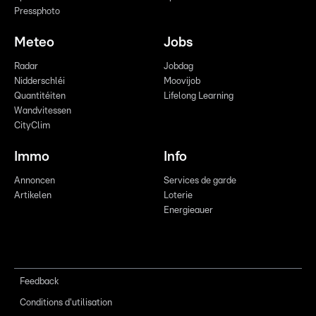
Pressphoto
Meteo
Jobs
Radar
Jobdag
Nidderschléi
Moovijob
Quantitéiten
Lifelong Learning
Wandvitessen
CityClim
Immo
Info
Annoncen
Services de garde
Artikelen
Loterie
Energieauer
Feedback
Conditions d'utilisation