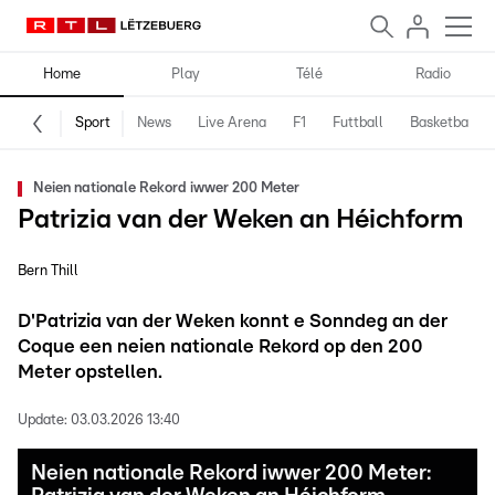
Home
Play
Télé
Radio
Sport
News
Live Arena
F1
Futtball
Basketball
Neien nationale Rekord iwwer 200 Meter
Patrizia van der Weken an Héichform
Bern Thill
D'Patrizia van der Weken konnt e Sonndeg an der
Coque een neien nationale Rekord op den 200
Meter opstellen.
Update:
03.03.2026 13:40
Neien nationale Rekord iwwer 200 Meter: