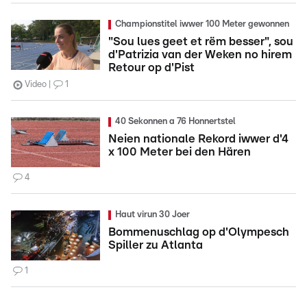
Championstitel iwwer 100 Meter gewonnen
"Sou lues geet et rëm besser", sou
d'Patrizia van der Weken no hirem
Retour op d'Pist
Video
1
40 Sekonnen a 76 Honnertstel
Neien nationale Rekord iwwer d'4
x 100 Meter bei den Hären
4
Haut virun 30 Joer
Bommenuschlag op d'Olympesch
Spiller zu Atlanta
1