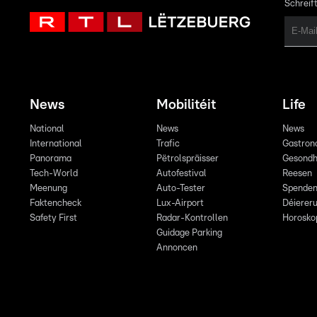
Schreift
News
Mobilitéit
Life
National
News
News
International
Trafic
Gastron
Panorama
Pëtrolspräisser
Gesondh
Tech-World
Autofestival
Reesen
Meenung
Auto-Tester
Spende
Faktencheck
Lux-Airport
Déiereru
Safety First
Radar-Kontrollen
Horosko
Guidage Parking
Annoncen