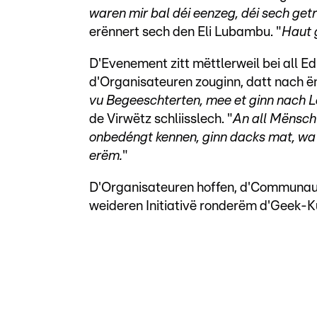
waren mir bal déi eenzeg, déi sech get
erënnert sech den Eli Lubambu. "
Haut g
D'Evenement zitt mëttlerweil bei all E
d'Organisateuren zouginn, datt nach ë
vu Begeeschterten, mee et ginn nach Lei
de Virwëtz schliisslech. "
An all Mënsch 
onbedéngt kennen, ginn dacks mat, wa 
erëm.
"
D'Organisateuren hoffen, d'Communaut
weideren Initiativë ronderëm d'Geek-K