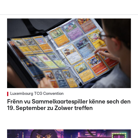
Luxembourg TCG Convention
Frënn vu Sammelkaartespiller kënne sech den
19. September zu Zolwer treffen