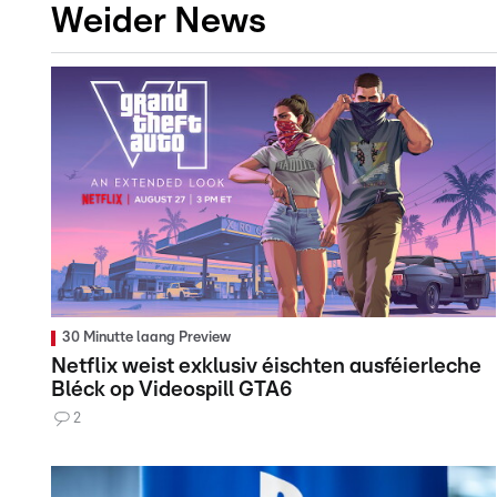
Weider News
30 Minutte laang Preview
Netflix weist exklusiv éischten ausféierleche
Bléck op Videospill GTA6
2