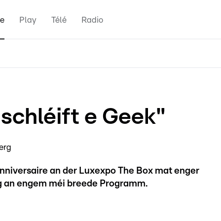
e
Play
Télé
Radio
schléift e Geek"
erg
Anniversaire an der Luxexpo The Box mat enger
eg an engem méi breede Programm.