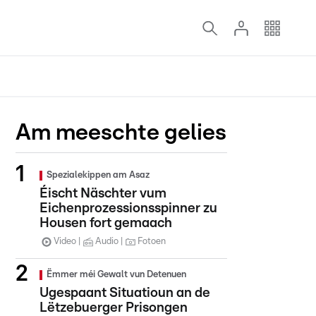
Am meeschte gelies
Spezialekippen am Asaz
Éischt Näschter vum
Eichenprozessionsspinner zu
Housen fort gemaach
Video
Audio
Fotoen
Ëmmer méi Gewalt vun Detenuen
Ugespaant Situatioun an de
Lëtzebuerger Prisongen