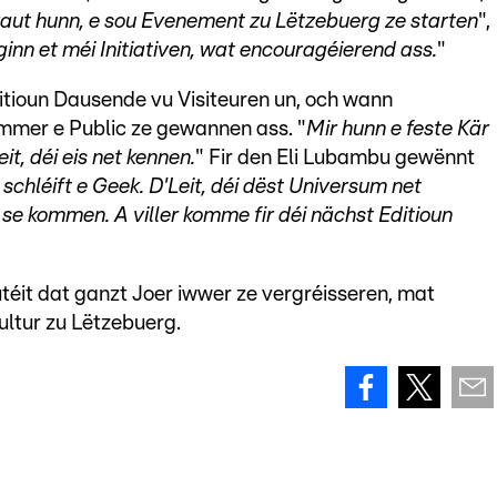
raut hunn, e sou Evenement zu Lëtzebuerg ze starten
",
inn et méi Initiativen, wat encouragéierend ass.
"
ditioun Dausende vu Visiteuren un, och wann
mmer e Public ze gewannen ass. "
Mir hunn e feste Kär
t, déi eis net kennen.
" Fir den Eli Lubambu gewënnt
schléift e Geek. D'Leit, déi dëst Universum net
se kommen. A viller komme fir déi nächst Editioun
éit dat ganzt Joer iwwer ze vergréisseren, mat
ultur zu Lëtzebuerg.