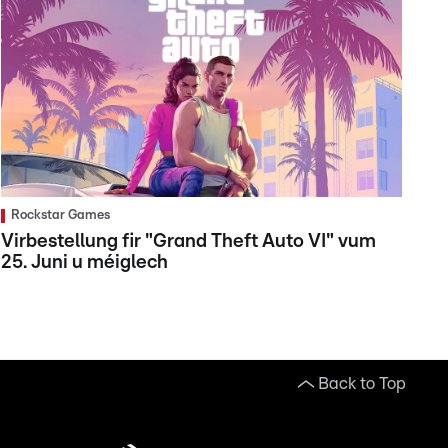
Rockstar Games
Virbestellung fir "Grand Theft Auto VI" vum
25. Juni u méiglech
Back to Top