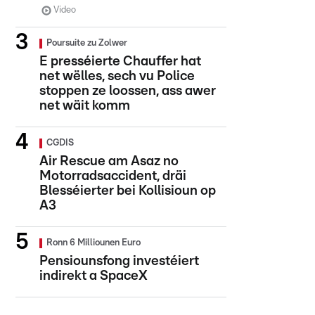
Video
Poursuite zu Zolwer
E presséierte Chauffer hat
net wëlles, sech vu Police
stoppen ze loossen, ass awer
net wäit komm
CGDIS
Air Rescue am Asaz no
Motorradsaccident, dräi
Blesséierter bei Kollisioun op
A3
Ronn 6 Milliounen Euro
Pensiounsfong investéiert
indirekt a SpaceX