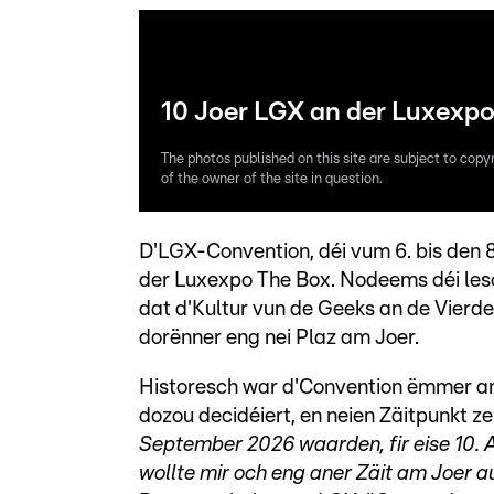
10 Joer LGX an der Luxexpo
The photos published on this site are subject to copy
of the owner of the site in question.
D'LGX-Convention, déi vum 6. bis den 8.
der Luxexpo The Box. Nodeems déi les
dat d'Kultur vun de Geeks an de Vierd
dorënner eng nei Plaz am Joer.
Historesch war d'Convention ëmmer a
dozou decidéiert, en neien Zäitpunkt ze
September 2026 waarden, fir eise 10. 
wollte mir och eng aner Zäit am Joer 