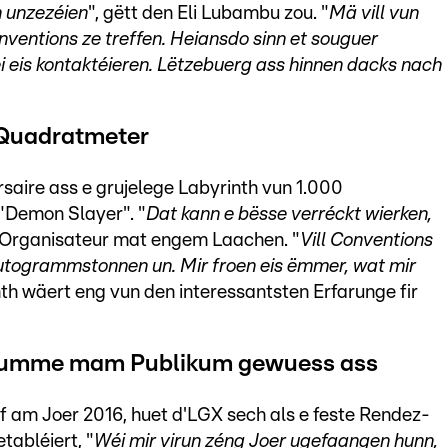
 unzezéien
", gëtt den Eli Lubambu zou. "
Mä vill vun
nventions ze treffen. Heiansdo sinn et souguer
éi eis kontaktéieren. Lëtzebuerg ass hinnen dacks nach
 Quadratmeter
aire ass e grujelege Labyrinth vun 1.000
"Demon Slayer". "
Dat kann e bësse verréckt wierken,
n Organisateur mat engem Laachen. "
Vill Conventions
utogrammstonnen un. Mir froen eis ëmmer, wat mir
nth wäert eng vun den interessantsten Erfarunge fir
esumme mam Publikum gewuess ass
am Joer 2016, huet d'LGX sech als e feste Rendez-
tabléiert, "
Wéi mir virun zéng Joer ugefaangen hunn,