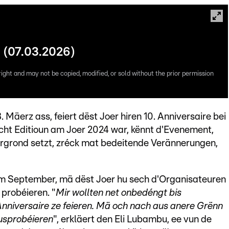
 (07.03.2026)
right and may not be copied, modified, or sold without the prior permission
 Mäerz ass, feiert dëst Joer hiren 10. Anniversaire bei
cht Editioun am Joer 2024 war, kënnt d'Evenement,
ergrond setzt, zréck mat bedeitende Verännerungen,
m September, mä dëst Joer hu sech d'Organisateuren
 probéieren. "
Mir wollten net onbedéngt bis
Anniversaire ze feieren. Mä och nach aus anere Grënn
ausprobéieren
", erkläert den Eli Lubambu, ee vun de