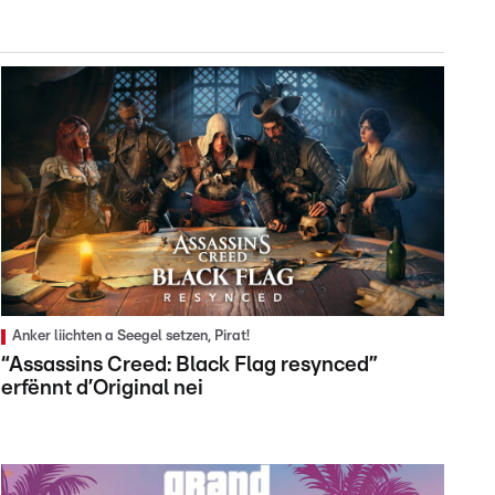
Anker liichten a Seegel setzen, Pirat!
“Assassins Creed: Black Flag resynced”
erfënnt d’Original nei