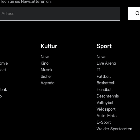
 Iech an eis Newsletteren an :
O
Kultur
Sport
News
News
omie
Kino
Live Arena
eet
Musek
F1
Bicher
Futtball
n
Agenda
Basketball
brik
Handball
p
Dëschtennis
Volleyball
Vëlossport
Auto-Moto
E-Sport
Weider Sportaarten