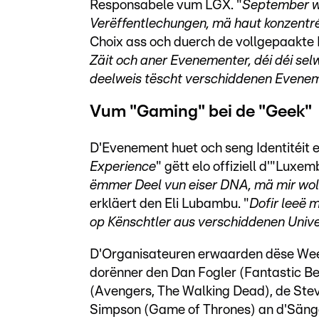
Responsabele vum LGX. "
September wa
Verëffentlechungen, mä haut konzentréi
Choix ass och duerch de vollgepaakte 
Zäit och aner Evenementer, déi déi se
deelweis tëscht verschiddenen Evenem
Vum "Gaming" bei de "Geek"
D'Evenement huet och seng Identitéit e
Experience
" gëtt elo offiziell d'"Luxe
ëmmer Deel vun eiser DNA, mä mir woll
erkläert den Eli Lubambu. "
Dofir leeë 
op Kënschtler aus verschiddenen Unive
D'Organisateuren erwaarden dëse Week
dorënner den Dan Fogler (Fantastic B
(Avengers, The Walking Dead), de Stev
Simpson (Game of Thrones) an d'Sänger