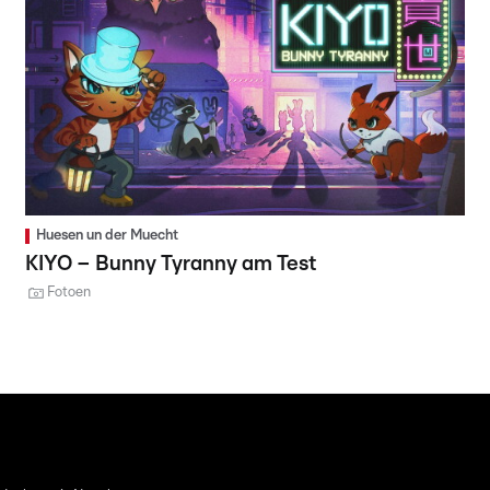
Huesen un der Muecht
KIYO – Bunny Tyranny am Test
Fotoen