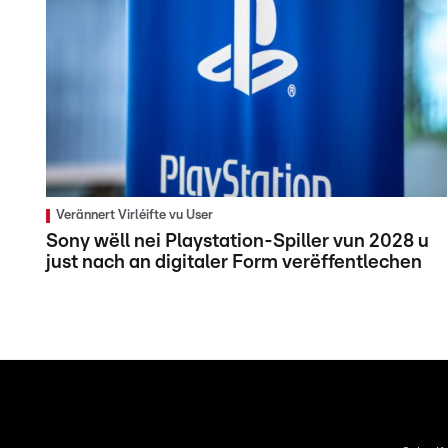
Verännert Virléifte vu User
Sony wëll nei Playstation-Spiller vun 2028 u
just nach an digitaler Form verëffentlechen