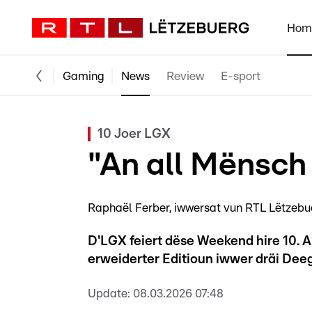
Hom
Gaming
News
Review
E-sport
10 Joer LGX
"An all Mënsch 
Raphaël Ferber
iwwersat vun RTL Lëtzebu
D'LGX feiert dëse Weekend hire 10. 
erweiderter Editioun iwwer dräi De
Update:
08.03.2026 07:48