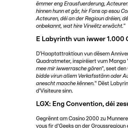
ëmmer eng Erausfuerderung, Acteuren
hinnen hunn et gär, hir Fans op esou Co
Acteuren, déi an der Regioun dréien, d
onbekannt, wat hire Virwëtz erwächt.
"
E Labyrinth vun iwwer 1.000
D'Haaptattraktioun vun dësem Annivers
Quadratmeter, inspiréiert vum Manga 
mee mir iwwerrasche gären
", seet de
bidde virun allem Verkafsstänn oder A
anescht maache kënnen.
" Dëst Labyri
d'Visiteure sinn.
LGX: Eng Convention, déi z
Gegrënnt am Casino 2000 zu Munneref 
vous fir d'Geeks an der Groussregioun e