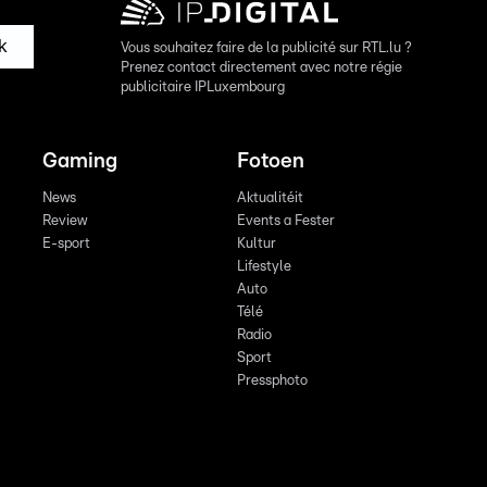
k
Vous souhaitez faire de la publicité sur RTL.lu ?
Prenez contact directement avec notre régie
publicitaire IPLuxembourg
Gaming
Fotoen
News
Aktualitéit
Review
Events a Fester
E-sport
Kultur
Lifestyle
Auto
Télé
Radio
Sport
Pressphoto