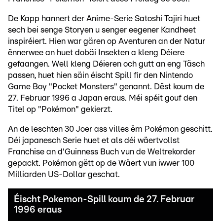
De Kapp hannert der Anime-Serie Satoshi Tajiri huet
sech bei senge Storyen u senger eegener Kandheet
inspiréiert. Hien war gären op Aventuren an der Natur
ënnerwee an huet dobäi Insekten a kleng Déiere
gefaangen. Well kleng Déieren och gutt an eng Täsch
passen, huet hien säin éischt Spill fir den Nintendo
Game Boy "Pocket Monsters" genannt. Dëst koum de
27. Februar 1996 a Japan eraus. Méi spéit gouf den
Titel op "Pokémon" gekierzt.
An de leschten 30 Joer ass villes ëm Pokémon geschitt.
Déi japanesch Serie huet et als déi wäertvollst
Franchise an d'Guinness Buch vun de Weltrekorder
gepackt. Pokémon gëtt op de Wäert vun iwwer 100
Milliarden US-Dollar geschat.
Éischt Pokemon-Spill koum de 27. Februar
1996 eraus