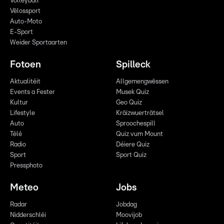
Volleyball
Vëlossport
Auto-Moto
E-Sport
Weider Sportaarten
Fotoen
Spilleck
Aktualitéit
Allgemengwëssen
Events a Fester
Musek Quiz
Kultur
Geo Quiz
Lifestyle
Kräizwuerträtsel
Auto
Sproochespill
Télé
Quiz vum Mount
Radio
Déiere Quiz
Sport
Sport Quiz
Pressphoto
Meteo
Jobs
Radar
Jobdag
Nidderschléi
Moovijob