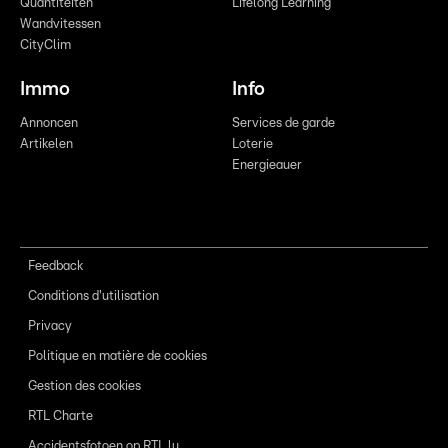
Quantitéiten
Lifelong Learning
Wandvitessen
CityClim
Immo
Info
Annoncen
Services de garde
Artikelen
Loterie
Energieauer
Feedback
Conditions d'utilisation
Privacy
Politique en matière de cookies
Gestion des cookies
RTL Charte
Accidentsfotoen op RTL.lu