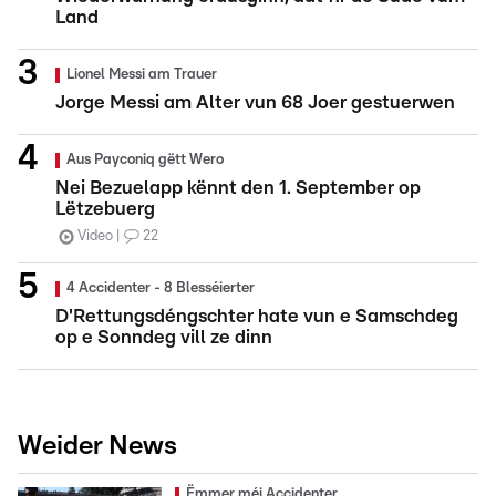
Land
Lionel Messi am Trauer
Jorge Messi am Alter vun 68 Joer gestuerwen
Aus Payconiq gëtt Wero
Nei Bezuelapp kënnt den 1. September op
Lëtzebuerg
Video
22
4 Accidenter - 8 Blesséierter
D'Rettungsdéngschter hate vun e Samschdeg
op e Sonndeg vill ze dinn
Weider News
Ëmmer méi Accidenter