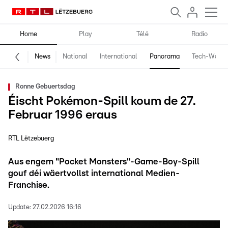
Home
Play
Télé
Radio
News
National
International
Panorama
Tech-World
Ronne Gebuertsdag
Éischt Pokémon-Spill koum de 27.
Februar 1996 eraus
RTL Lëtzebuerg
Aus engem "Pocket Monsters"-Game-Boy-Spill
gouf déi wäertvollst international Medien-
Franchise.
Update:
27.02.2026 16:16