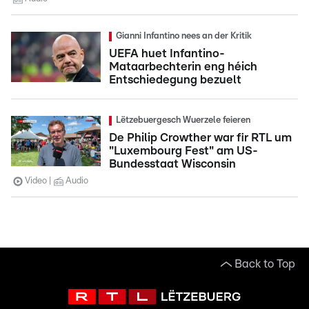
Gianni Infantino nees an der Kritik
UEFA huet Infantino-
Mataarbechterin eng héich
Entschiedegung bezuelt
Lëtzebuergesch Wuerzele feieren
De Philip Crowther war fir RTL um
"Luxembourg Fest" am US-
Bundesstaat Wisconsin
Video
Audio
Back to Top