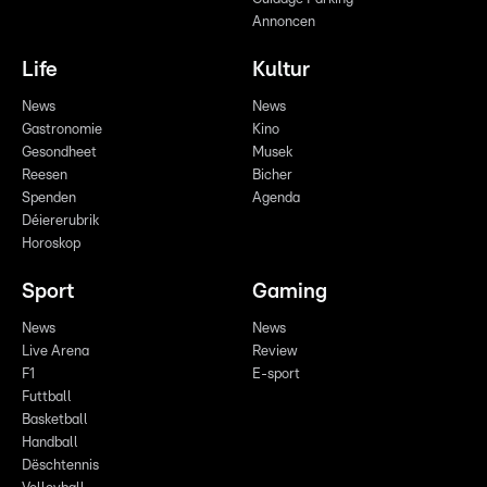
Annoncen
Life
Kultur
News
News
Gastronomie
Kino
Gesondheet
Musek
Reesen
Bicher
Spenden
Agenda
Déiererubrik
Horoskop
Sport
Gaming
News
News
Live Arena
Review
F1
E-sport
Futtball
Basketball
Handball
Dëschtennis