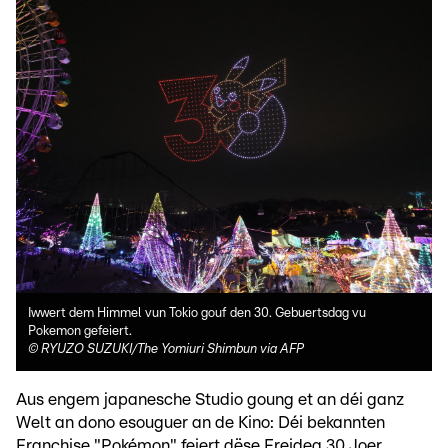
Iwwert dem Himmel vun Tokio gouf den 30. Gebuertsdag vu
Pokemon gefeiert.
©
RYUZO SUZUKI/The Yomiuri Shimbun via AFP
Aus engem japanesche Studio goung et an déi ganz
Welt an dono esouguer an de Kino: Déi bekannten
Franchise "Pokémon" feiert dëse Freideg 30 Joer.