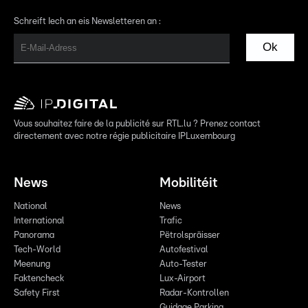
Schreift Iech an eis Newsletteren an :
Ok
Vous souhaitez faire de la publicité sur RTL.lu ? Prenez contact
directement avec notre régie publicitaire IPLuxembourg
News
Mobilitéit
National
News
International
Trafic
Panorama
Pëtrolspräisser
Tech-World
Autofestival
Meenung
Auto-Tester
Faktencheck
Lux-Airport
Safety First
Radar-Kontrollen
Guidage Parking