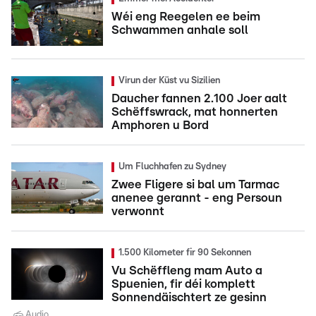
Wéi eng Reegelen ee beim
Schwammen anhale soll
Virun der Küst vu Sizilien
Daucher fannen 2.100 Joer aalt
Schëffswrack, mat honnerten
Amphoren u Bord
Um Fluchhafen zu Sydney
Zwee Fligere si bal um Tarmac
anenee gerannt - eng Persoun
verwonnt
1.500 Kilometer fir 90 Sekonnen
Vu Schëffleng mam Auto a
Spuenien, fir déi komplett
Sonnendäischtert ze gesinn
Audio