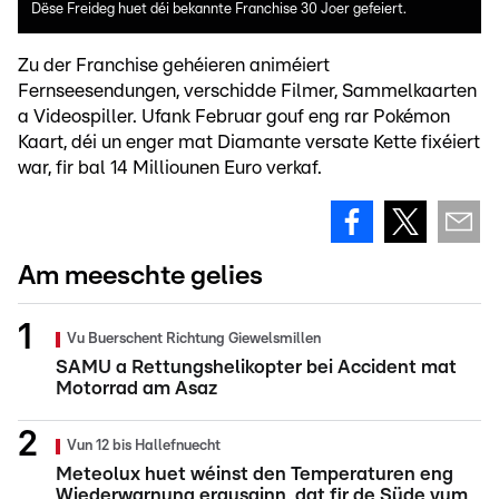
Dëse Freideg huet déi bekannte Franchise 30 Joer gefeiert.
Zu der Franchise gehéieren animéiert
Fernseesendungen, verschidde Filmer, Sammelkaarten
a Videospiller. Ufank Februar gouf eng rar Pokémon
Kaart, déi un enger mat Diamante versate Kette fixéiert
war, fir bal 14 Milliounen Euro verkaf.
Am meeschte gelies
Vu Buerschent Richtung Giewelsmillen
SAMU a Rettungshelikopter bei Accident mat
Motorrad am Asaz
Vun 12 bis Hallefnuecht
Meteolux huet wéinst den Temperaturen eng
Wiederwarnung erausginn, dat fir de Süde vum