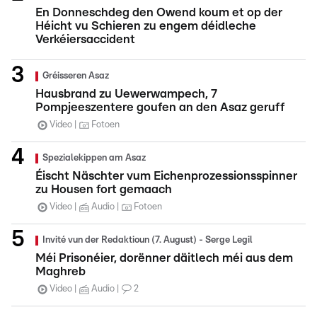
En Donneschdeg den Owend koum et op der
Héicht vu Schieren zu engem déidleche
Verkéiersaccident
Gréisseren Asaz
Hausbrand zu Uewerwampech, 7
Pompjeeszentere goufen an den Asaz geruff
Video
Fotoen
Spezialekippen am Asaz
Éischt Näschter vum Eichenprozessionsspinner
zu Housen fort gemaach
Video
Audio
Fotoen
Invité vun der Redaktioun (7. August) - Serge Legil
Méi Prisonéier, dorënner däitlech méi aus dem
Maghreb
Video
Audio
2