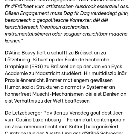
fir d’Fräiheet vum artisteschen Ausdrock essenziell ass.
Dësen Engagement muss Dag fir Dag verdeedegt ginn,
besonnesch a geopolitesche Kontexter, déi déi
kënschtleresch Kreatioun aschränken,
instrumentaliséieren oder souguer onsiichtbar maache
kënnen
.“
D’Aline Bouvy lieft a schafft zu Bréissel an zu
Lëtzebuerg. Si huet op der École de Recherche
Graphique (ERG) zu Bréissel an op der Jan van Eyck
Academie zu Maastricht studéiert. Hir multidisziplinär
Praxis ënnersicht, ëmmer mat engem gewëssen
Humor, sozial Strukturen a normativ Systemer an
hannerfreet Muecht-Mechanismen, déi eist Denken an
eist Verhältnis zu der Welt beaflossen.
De Lëtzebuerger Pavillon zu Venedeg gouf dëst Joer
vum Casino Luxembourg – Forum d’art contemporain
an Zesummenaarbecht mat Kultur | lx organiséiert.
Curatrice vun der Ausstellung ass d’Stilbé Schroeder