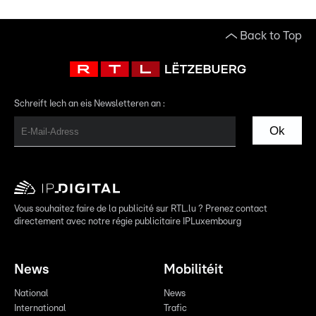
Back to Top
Schreift Iech an eis Newsletteren an :
Ok
Vous souhaitez faire de la publicité sur RTL.lu ? Prenez contact
directement avec notre régie publicitaire IPLuxembourg
News
Mobilitéit
National
News
International
Trafic