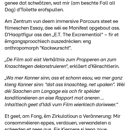
genee dat schwätzen, wat mir (am beschte Fall all
Dag) d’Toilette erofspullen.
Am Zentrum vun deem immersive Parcours steet ee
filmeschen Essay, dee wéi ee Manifest opgebaut ass.
D’Haaptfigur ass den „E.T. The Excremential“ – fir et
ëmgangsproochlech auszedrécken: eng
anthropomorph “Kackwurscht”.
„De Film soll eist Verhältnis zum Propperen an zum
Knaschtegen dekonstruieren
“, erkläert d’Kënschtlerin.
„Wa mer Kanner sinn, ass et schonn esou, wa mer ganz
kleng Kanner sinn: "dat ass knaschteg, net upaken". Wéi
déi Saachen am Langage eis och fir spéider
konditionéieren an eise Rapport mat aneren ...
Inhaltlech geet d’Iddi vum Film wierklech doriwwer.“
Et geet, am Fong, ëm Zirkulatioun a Verännerung: Mir
consomméieren eppes, verdauen, verwandelen a
scheeden et nees aus. Eis Kierpere si keng zoue