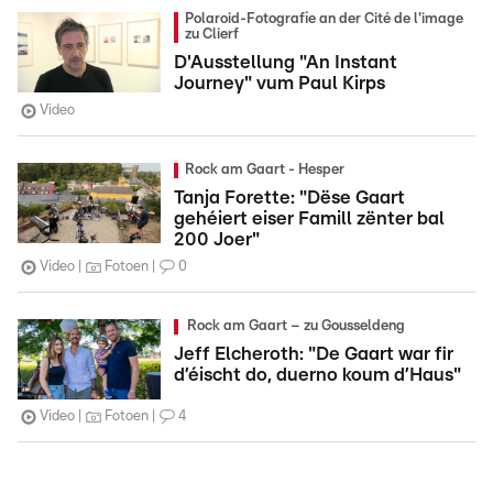
Polaroid-Fotografie an der Cité de l'image
zu Clierf
D'Ausstellung "An Instant
Journey" vum Paul Kirps
Video
Rock am Gaart - Hesper
Tanja Forette: "Dëse Gaart
gehéiert eiser Famill zënter bal
200 Joer"
Video
Fotoen
0
Rock am Gaart – zu Gousseldeng
Jeff Elcheroth: "De Gaart war fir
d’éischt do, duerno koum d’Haus"
Video
Fotoen
4