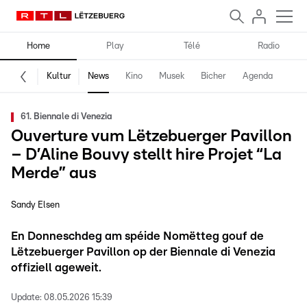
Home
Play
Télé
Radio
Kultur
News
Kino
Musek
Bicher
Agenda
61. Biennale di Venezia
Ouverture vum Lëtzebuerger Pavillon
– D’Aline Bouvy stellt hire Projet “La
Merde” aus
Sandy Elsen
En Donneschdeg am spéide Nomëtteg gouf de
Lëtzebuerger Pavillon op der Biennale di Venezia
offiziell ageweit.
Update:
08.05.2026 15:39