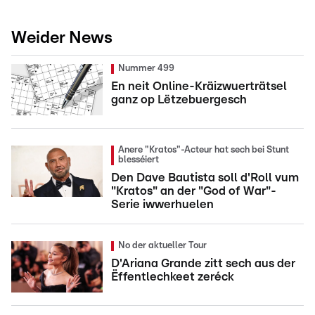
Weider News
Nummer 499
En neit Online-Kräizwuerträtsel
ganz op Lëtzebuergesch
Anere "Kratos"-Acteur hat sech bei Stunt
blesséiert
Den Dave Bautista soll d'Roll vum
"Kratos" an der "God of War"-
Serie iwwerhuelen
No der aktueller Tour
D'Ariana Grande zitt sech aus der
Ëffentlechkeet zeréck