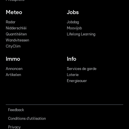
Meteo
Jobs
Radar
Jobdag
Nidderschléi
Moovijob
Quantitéiten
Lifelong Learning
Wandvitessen
CityClim
Immo
Info
Annoncen
Services de garde
Artikelen
Loterie
Energieauer
Feedback
Conditions d'utilisation
Privacy