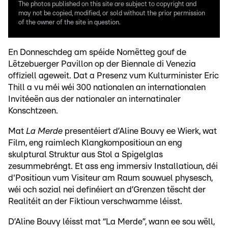
The photos published on this site are subject to copyright and
may not be copied, modified, or sold without the prior permission
of the owner of the site in question.
En Donneschdeg am spéide Nomëtteg gouf de
Lëtzebuerger Pavillon op der Biennale di Venezia
offiziell ageweit. Dat a Presenz vum Kulturminister Eric
Thill a vu méi wéi 300 nationalen an internationalen
Invitéeën aus der nationaler an internatinaler
Konschtzeen.
Mat
La Merde
presentéiert d’Aline Bouvy ee Wierk, wat
Film, eng raimlech Klangkompositioun an eng
skulptural Struktur aus Stol a Spigelglas
zesummebréngt. Et ass eng immersiv Installatioun, déi
d'Positioun vum Visiteur am Raum souwuel physesch,
wéi och sozial nei definéiert an d’Grenzen tëscht der
Realitéit an der Fiktioun verschwamme léisst.
D’Aline Bouvy léisst mat “La Merde”, wann ee sou wëll,