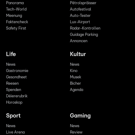
Panorama
Pëtrolspräisser
Tech-World
Autofestival
Meenung
Auto-Tester
Faktencheck
Lux-Airport
Safety First
Radar-Kontrollen
Guidage Parking
Annoncen
Life
Kultur
News
News
Gastronomie
Kino
Gesondheet
Musek
Reesen
Bicher
Spenden
Agenda
Déiererubrik
Horoskop
Sport
Gaming
News
News
Live Arena
Review