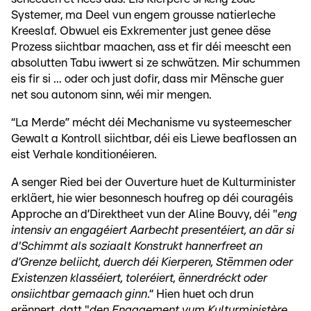
Systemer, ma Deel vun engem grousse natierleche
Kreeslaf. Obwuel eis Exkrementer just genee dëse
Prozess siichtbar maachen, ass et fir déi meescht een
absolutten Tabu iwwert si ze schwätzen. Mir schummen
eis fir si ... oder och just dofir, dass mir Mënsche guer
net sou autonom sinn, wéi mir mengen.
“La Merde” mécht déi Mechanisme vu systeemescher
Gewalt a Kontroll siichtbar, déi eis Liewe beaflossen an
eist Verhale konditionéieren.
A senger Ried bei der Ouverture huet de Kulturminister
erkläert, hie wier besonnesch houfreg op déi couragéis
Approche an d’Direktheet vun der Aline Bouvy, déi "
eng
intensiv an engagéiert Aarbecht presentéiert, an där si
d'Schimmt als soziaalt Konstrukt hannerfreet an
d’Grenze beliicht, duerch déi Kierperen, Stëmmen oder
Existenzen klasséiert, toleréiert, ënnerdréckt oder
onsiichtbar gemaach ginn
.“ Hien huet och drun
erënnert, datt "
den Engagement vum Kulturministère