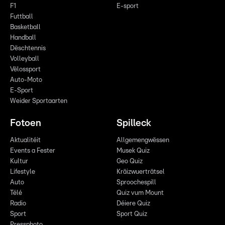
F1
E-sport
Futtball
Basketball
Handball
Dëschtennis
Volleyball
Vëlossport
Auto-Moto
E-Sport
Weider Sportaarten
Fotoen
Spilleck
Aktualitéit
Allgemengwëssen
Events a Fester
Musek Quiz
Kultur
Geo Quiz
Lifestyle
Kräizwuerträtsel
Auto
Sproochespill
Télé
Quiz vum Mount
Radio
Déiere Quiz
Sport
Sport Quiz
Pressphoto