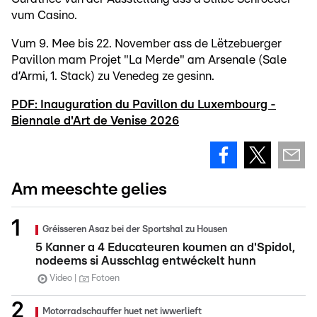
vum Casino.
Vum 9. Mee bis 22. November ass de Lëtzebuerger
Pavillon mam Projet "La Merde" am Arsenale (Sale
d’Armi, 1. Stack) zu Venedeg ze gesinn.
PDF: Inauguration du Pavillon du Luxembourg -
Biennale d'Art de Venise 2026
Am meeschte gelies
Gréisseren Asaz bei der Sportshal zu Housen
5 Kanner a 4 Educateuren koumen an d'Spidol,
nodeems si Ausschlag entwéckelt hunn
Video
Fotoen
Motorradschauffer huet net iwwerlieft