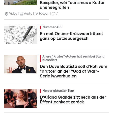
Beispiller, wéi Tourismus a Kultur
aneneegräifen
Video
Audio
Fotoen
7
Nummer 499
En neit Online-Kräizwuerträtsel
ganz op Lëtzebuergesch
Anere "Kratos"-Acteur hat sech bei Stunt
blesséiert
Den Dave Bautista soll d'Roll vum
"Kratos" an der "God of War"-
Serie iwwerhuelen
No der aktueller Tour
D'Ariana Grande zitt sech aus der
Ëffentlechkeet zeréck