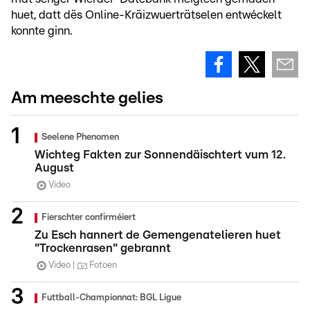
huet, datt dës Online-Kräizwuerträtselen entwéckelt
konnte ginn.
Am meeschte gelies
Seelene Phenomen
Wichteg Fakten zur Sonnendäischtert vum 12.
August
Video
Fierschter confirméiert
Zu Esch hannert de Gemengenatelieren huet
"Trockenrasen" gebrannt
Video
Fotoen
Futtball-Championnat: BGL Ligue