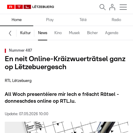
Home
Play
Télé
Radio
Kultur
News
Kino
Musek
Bicher
Agenda
Nummer 487
En neit Online-Kräizwuerträtsel ganz
op Lëtzebuergesch
RTL Lëtzebuerg
All Woch presentéiere mir Iech e frëscht Rätsel -
donneschdes online op RTL.lu.
Update:
07.05.2026 10:00