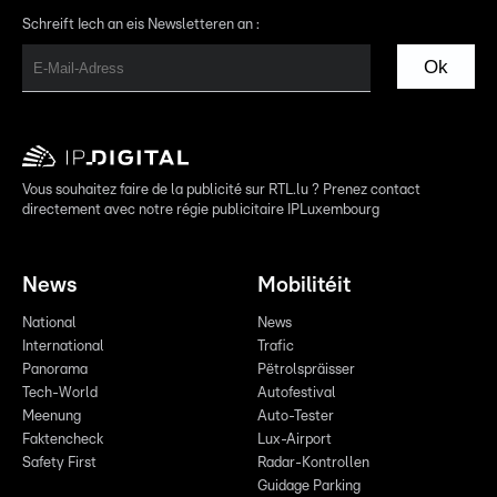
Schreift Iech an eis Newsletteren an :
Ok
Vous souhaitez faire de la publicité sur RTL.lu ? Prenez contact
directement avec notre régie publicitaire IPLuxembourg
News
Mobilitéit
National
News
International
Trafic
Panorama
Pëtrolspräisser
Tech-World
Autofestival
Meenung
Auto-Tester
Faktencheck
Lux-Airport
Safety First
Radar-Kontrollen
Guidage Parking