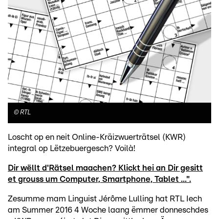
©
RTL
Loscht op en neit Online-Kräizwuerträtsel (KWR)
integral op Lëtzebuergesch? Voilà!
Dir wëllt d'Rätsel maachen? Klickt hei an Dir gesitt
et grouss um Computer, Smartphone, Tablet ...".
Zesumme mam Linguist Jérôme Lulling hat RTL Iech
am Summer 2016 4 Woche laang ëmmer donneschdes