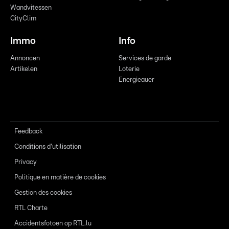
Wandvitessen
CityClim
Immo
Info
Annoncen
Services de garde
Artikelen
Loterie
Energieauer
Feedback
Conditions d'utilisation
Privacy
Politique en matière de cookies
Gestion des cookies
RTL Charte
Accidentsfotoen op RTL.lu