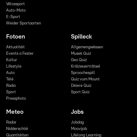
Vëlossport
Auto-Moto
E-Sport
Weider Sportaarten
Fotoen
Spilleck
Aktualitéit
Allgemengwëssen
Events a Fester
Musek Quiz
Kultur
Geo Quiz
Lifestyle
Kräizwuerträtsel
Auto
Sproochespill
Télé
Quiz vum Mount
Radio
Déiere Quiz
Sport
Sport Quiz
Pressphoto
Meteo
Jobs
Radar
Jobdag
Nidderschléi
Moovijob
Quantitéiten
Lifelong Learning