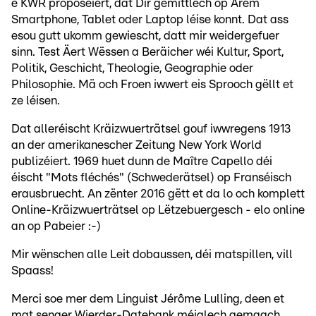
e KWR proposéiert, dat Dir gemittlech op Ärem
Smartphone, Tablet oder Laptop léise konnt. Dat ass
esou gutt ukomm gewiescht, datt mir weidergefuer
sinn. Test Äert Wëssen a Beräicher wéi Kultur, Sport,
Politik, Geschicht, Theologie, Geographie oder
Philosophie. Mä och Froen iwwert eis Sprooch gëllt et
ze léisen.
Dat alleréischt Kräizwuerträtsel gouf iwwregens 1913
an der amerikanescher Zeitung New York World
publizéiert. 1969 huet dunn de Maître Capello déi
éischt "Mots fléchés" (Schwederätsel) op Franséisch
erausbruecht. An zënter 2016 gëtt et da lo och komplett
Online-Kräizwuerträtsel op Lëtzebuergesch - elo online
an op Pabeier :-)
Mir wënschen alle Leit dobaussen, déi matspillen, vill
Spaass!
Merci soe mer dem Linguist Jérôme Lulling, deen et
mat senger Wierder-Datebank méiglech gemaach