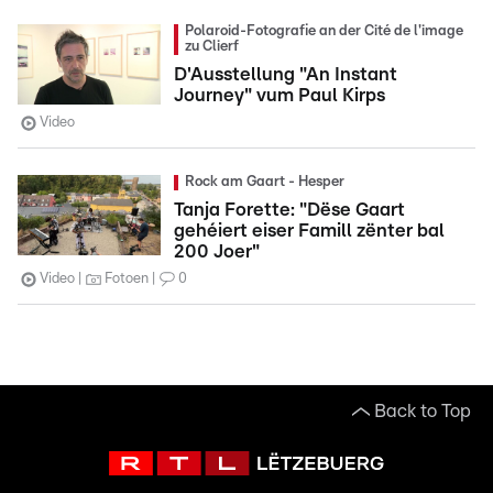
Polaroid-Fotografie an der Cité de l'image
zu Clierf
D'Ausstellung "An Instant
Journey" vum Paul Kirps
Video
Rock am Gaart - Hesper
Tanja Forette: "Dëse Gaart
gehéiert eiser Famill zënter bal
200 Joer"
Video
Fotoen
0
Back to Top