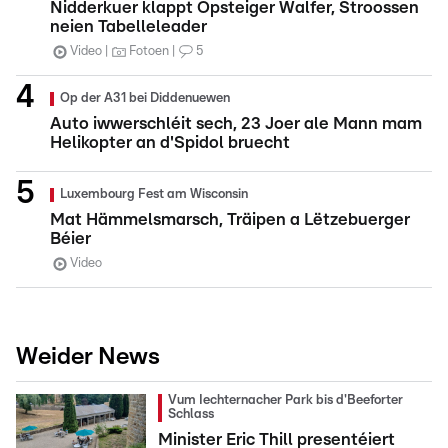
Nidderkuer klappt Opsteiger Walfer, Stroossen
neien Tabelleleader
Video
Fotoen
5
Op der A31 bei Diddenuewen
Auto iwwerschléit sech, 23 Joer ale Mann mam
Helikopter an d'Spidol bruecht
Luxembourg Fest am Wisconsin
Mat Hämmelsmarsch, Träipen a Lëtzebuerger
Béier
Video
Weider News
Vum Iechternacher Park bis d'Beeforter
Schlass
Minister Eric Thill presentéiert