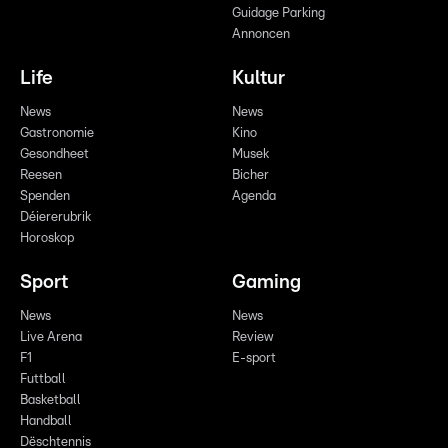
Guidage Parking
Annoncen
Life
Kultur
News
News
Gastronomie
Kino
Gesondheet
Musek
Reesen
Bicher
Spenden
Agenda
Déiererubrik
Horoskop
Sport
Gaming
News
News
Live Arena
Review
F1
E-sport
Futtball
Basketball
Handball
Dëschtennis