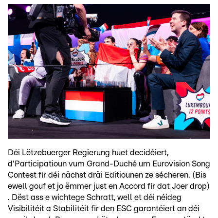
Déi Lëtzebuerger Regierung huet decidéiert,
d'Participatioun vum Grand-Duché um Eurovision Song
Contest fir déi nächst dräi Editiounen ze sécheren. (Bis
ewell gouf et jo ëmmer just en Accord fir dat Joer drop)
. Dëst ass e wichtege Schratt, well et déi néideg
Visibilitéit a Stabilitéit fir den ESC garantéiert an déi