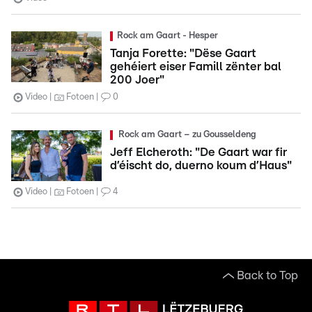
Rock am Gaart - Hesper
Tanja Forette: "Dëse Gaart
gehéiert eiser Famill zënter bal
200 Joer"
Video
Fotoen
0
Rock am Gaart – zu Gousseldeng
Jeff Elcheroth: "De Gaart war fir
d’éischt do, duerno koum d’Haus"
Video
Fotoen
4
Back to Top