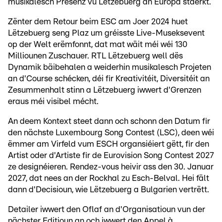
musikalesch Presenz vu Lëtzebuerg an Europa stäerkt.
Zënter dem Retour beim ESC am Joer 2024 huet
Lëtzebuerg seng Plaz um gréisste Live-Museksevent
op der Welt erëmfonnt, dat mat wäit méi wéi 130
Milliounen Zuschauer. RTL Lëtzebuerg well dës
Dynamik bäibehalen a weiderhin musikalesch Projeten
an d'Course schécken, déi fir Kreativitéit, Diversitéit an
Zesummenhalt stinn a Lëtzebuerg iwwert d'Grenzen
eraus méi visibel mécht.
An deem Kontext steet dann och schonn den Datum fir
den nächste Luxembourg Song Contest (LSC), deen wéi
ëmmer am Virfeld vum ESCH organsiéiert gëtt, fir den
Artist oder d'Artiste fir de Eurovision Song Contest 2027
ze designéieren. Rendez-vous heivir ass den 30. Januar
2027, dat nees an der Rockhal zu Esch-Belval. Hei fält
dann d'Decisioun, wie Lëtzebuerg a Bulgarien vertrëtt.
Detailer iwwert den Oflaf an d'Organisatioun vun der
nächster Editioun an och iwwert den Appel à