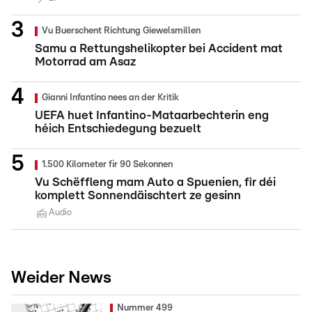
Vu Buerschent Richtung Giewelsmillen
Samu a Rettungshelikopter bei Accident mat
Motorrad am Asaz
Gianni Infantino nees an der Kritik
UEFA huet Infantino-Mataarbechterin eng
héich Entschiedegung bezuelt
1.500 Kilometer fir 90 Sekonnen
Vu Schëffleng mam Auto a Spuenien, fir déi
komplett Sonnendäischtert ze gesinn
Audio
Weider News
Nummer 499