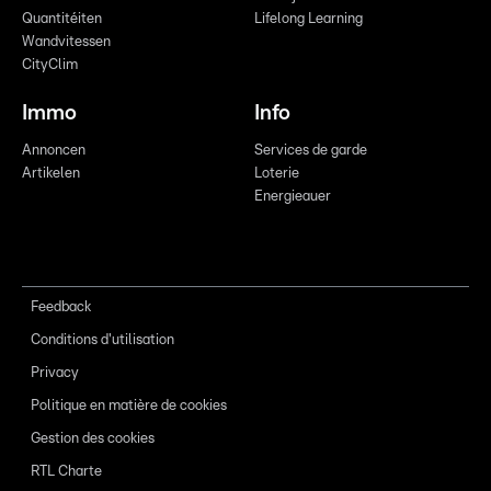
Quantitéiten
Lifelong Learning
Wandvitessen
CityClim
Immo
Info
Annoncen
Services de garde
Artikelen
Loterie
Energieauer
Feedback
Conditions d'utilisation
Privacy
Politique en matière de cookies
Gestion des cookies
RTL Charte