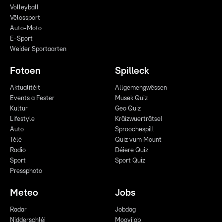
Volleyball
Vëlossport
Auto-Moto
E-Sport
Weider Sportaarten
Fotoen
Spilleck
Aktualitéit
Allgemengwëssen
Events a Fester
Musek Quiz
Kultur
Geo Quiz
Lifestyle
Kräizwuerträtsel
Auto
Sproochespill
Télé
Quiz vum Mount
Radio
Déiere Quiz
Sport
Sport Quiz
Pressphoto
Meteo
Jobs
Radar
Jobdag
Nidderschléi
Moovijob