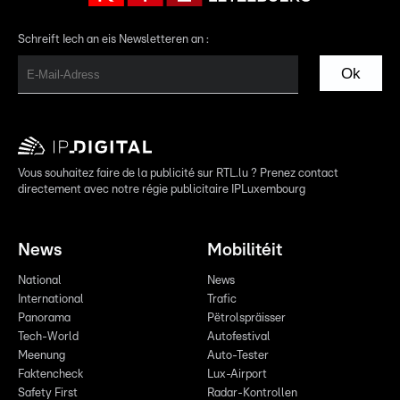
Schreift Iech an eis Newsletteren an :
Ok
Vous souhaitez faire de la publicité sur RTL.lu ? Prenez contact
directement avec notre régie publicitaire IPLuxembourg
News
Mobilitéit
National
News
International
Trafic
Panorama
Pëtrolspräisser
Tech-World
Autofestival
Meenung
Auto-Tester
Faktencheck
Lux-Airport
Safety First
Radar-Kontrollen