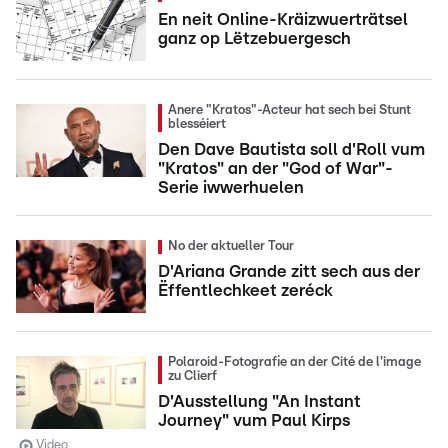
En neit Online-Kräizwuerträtsel
ganz op Lëtzebuergesch
Anere "Kratos"-Acteur hat sech bei Stunt
blesséiert
Den Dave Bautista soll d'Roll vum
"Kratos" an der "God of War"-
Serie iwwerhuelen
No der aktueller Tour
D'Ariana Grande zitt sech aus der
Ëffentlechkeet zeréck
Polaroid-Fotografie an der Cité de l'image
zu Clierf
D'Ausstellung "An Instant
Journey" vum Paul Kirps
Video