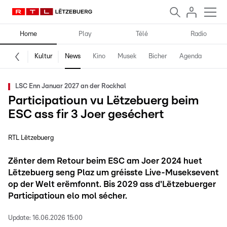
Home
Play
Télé
Radio
Kultur
News
Kino
Musek
Bicher
Agenda
LSC Enn Januar 2027 an der Rockhal
Participatioun vu Lëtzebuerg beim
ESC ass fir 3 Joer geséchert
RTL Lëtzebuerg
Zënter dem Retour beim ESC am Joer 2024 huet
Lëtzebuerg seng Plaz um gréisste Live-Museksevent
op der Welt erëmfonnt. Bis 2029 ass d'Lëtzebuerger
Participatioun elo mol sécher.
Update:
16.06.2026 15:00