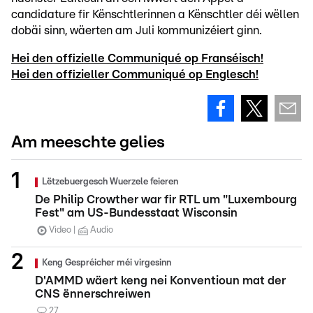
candidature fir Kënschtlerinnen a Kënschtler déi wëllen
dobäi sinn, wäerten am Juli kommunizéiert ginn.
Hei den offizielle Communiqué op Franséisch!
Hei den offizieller Communiqué op Englesch!
Am meeschte gelies
Lëtzebuergesch Wuerzele feieren
De Philip Crowther war fir RTL um "Luxembourg
Fest" am US-Bundesstaat Wisconsin
Video
Audio
Keng Gespréicher méi virgesinn
D'AMMD wäert keng nei Konventioun mat der
CNS ënnerschreiwen
27