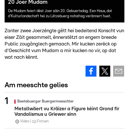
20 Joer Mudam
De Mudam feiert dëst Joer säin 20. Gebuertsdag. Een Haus, dat
d'Kulturlandschaft hei zu Lëtzebuerg nohalteg verännert huet.
Zanter zwee Joerzéngte gëtt hei bedeitend Konscht vun
eiser Zäit gesammelt, ënnerstëtzt an engem breede
Public zougänglech gemaach. Mir kucken zeréck op
d'Geschicht vum Mudam a mir kucken no vir, op dat
wat nach kënnt.
Am meeschte gelies
Beetebuerger Buergermeeschter
Metallwäert vu Kräizer a Figure kéint Grond fir
Vandalismus u Griewer sinn
Video
Fotoen