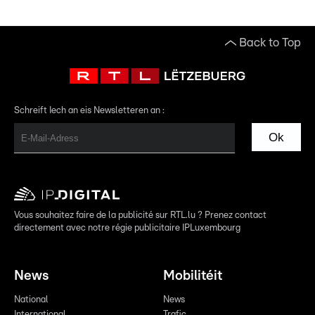
Back to Top
Schreift Iech an eis Newsletteren an :
Ok
Vous souhaitez faire de la publicité sur RTL.lu ? Prenez contact
directement avec notre régie publicitaire IPLuxembourg
News
Mobilitéit
National
News
International
Trafic