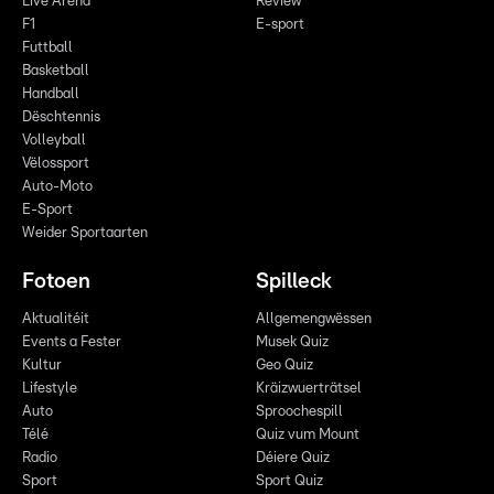
Live Arena
Review
F1
E-sport
Futtball
Basketball
Handball
Dëschtennis
Volleyball
Vëlossport
Auto-Moto
E-Sport
Weider Sportaarten
Fotoen
Spilleck
Aktualitéit
Allgemengwëssen
Events a Fester
Musek Quiz
Kultur
Geo Quiz
Lifestyle
Kräizwuerträtsel
Auto
Sproochespill
Télé
Quiz vum Mount
Radio
Déiere Quiz
Sport
Sport Quiz