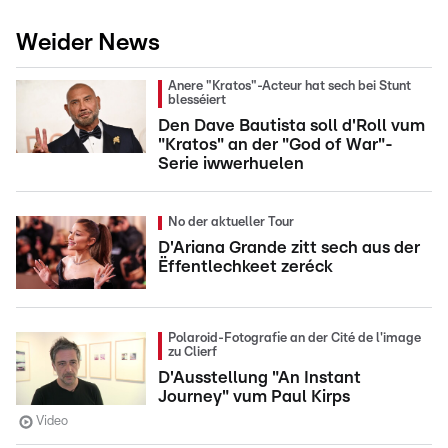
Weider News
Anere "Kratos"-Acteur hat sech bei Stunt
blesséiert
Den Dave Bautista soll d'Roll vum
"Kratos" an der "God of War"-
Serie iwwerhuelen
No der aktueller Tour
D'Ariana Grande zitt sech aus der
Ëffentlechkeet zeréck
Polaroid-Fotografie an der Cité de l'image
zu Clierf
D'Ausstellung "An Instant
Journey" vum Paul Kirps
Video