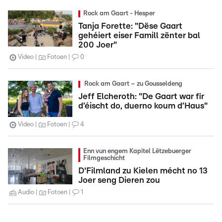
Rock am Gaart - Hesper
Tanja Forette: "Dëse Gaart
gehéiert eiser Famill zënter bal
200 Joer"
Video
Fotoen
0
Rock am Gaart – zu Gousseldeng
Jeff Elcheroth: "De Gaart war fir
d’éischt do, duerno koum d’Haus"
Video
Fotoen
4
Enn vun engem Kapitel Lëtzebuerger
Filmgeschicht
D'Filmland zu Kielen mécht no 13
Joer seng Dieren zou
Audio
Fotoen
1