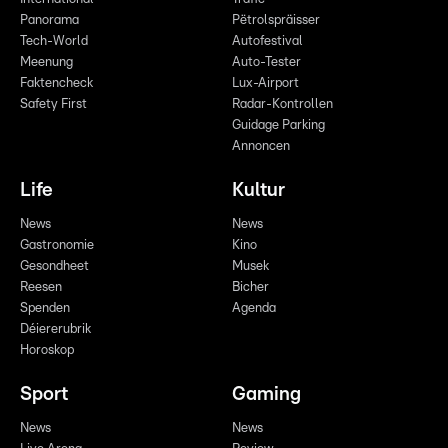
Panorama
Pëtrolspräisser
Tech-World
Autofestival
Meenung
Auto-Tester
Faktencheck
Lux-Airport
Safety First
Radar-Kontrollen
Guidage Parking
Annoncen
Life
Kultur
News
News
Gastronomie
Kino
Gesondheet
Musek
Reesen
Bicher
Spenden
Agenda
Déiererubrik
Horoskop
Sport
Gaming
News
News