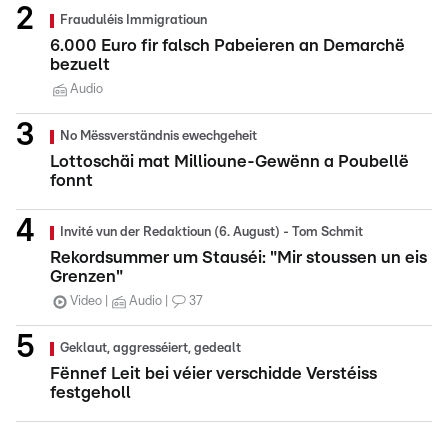
Frauduléis Immigratioun
6.000 Euro fir falsch Pabeieren an Demarchë
bezuelt
Audio
No Mëssverständnis ewechgeheit
Lottoschäi mat Millioune-Gewënn a Poubellë
fonnt
Invité vun der Redaktioun (6. August) - Tom Schmit
Rekordsummer um Stauséi: "Mir stoussen un eis
Grenzen"
Video
Audio
37
Geklaut, aggresséiert, gedealt
Fënnef Leit bei véier verschidde Verstéiss
festgeholl