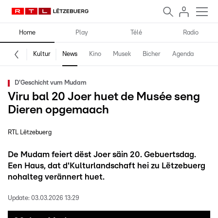
Home
Play
Télé
Radio
Kultur
News
Kino
Musek
Bicher
Agenda
D'Geschicht vum Mudam
Viru bal 20 Joer huet de Musée seng
Dieren opgemaach
RTL Lëtzebuerg
De Mudam feiert dëst Joer säin 20. Gebuertsdag.
Een Haus, dat d'Kulturlandschaft hei zu Lëtzebuerg
nohalteg verännert huet.
Update:
03.03.2026 13:29