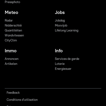
Pressphoto
Meteo
Jobs
Radar
Jobdag
Nidderschléi
Moovijob
Quantitéiten
Lifelong Learning
Wandvitessen
CityClim
Immo
Info
Annoncen
Services de garde
Artikelen
Loterie
Energieauer
Feedback
Conditions d'utilisation