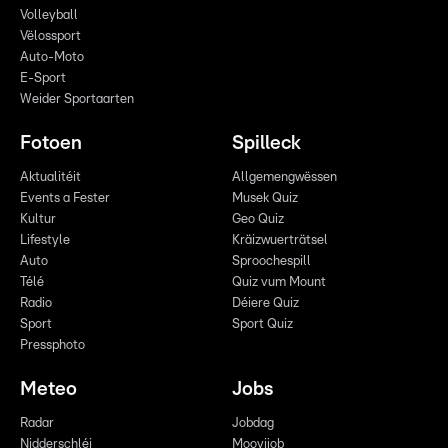
Volleyball
Vëlossport
Auto-Moto
E-Sport
Weider Sportaarten
Fotoen
Spilleck
Aktualitéit
Allgemengwëssen
Events a Fester
Musek Quiz
Kultur
Geo Quiz
Lifestyle
Kräizwuerträtsel
Auto
Sproochespill
Télé
Quiz vum Mount
Radio
Déiere Quiz
Sport
Sport Quiz
Pressphoto
Meteo
Jobs
Radar
Jobdag
Nidderschléi
Moovijob