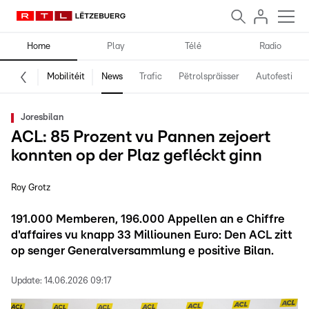
Home
Play
Télé
Radio
Mobilitéit
News
Trafic
Pëtrolspräisser
Autofestival
Joresbilan
ACL: 85 Prozent vu Pannen zejoert
konnten op der Plaz gefléckt ginn
Roy Grotz
191.000 Memberen, 196.000 Appellen an e Chiffre
d'affaires vu knapp 33 Milliounen Euro: Den ACL zitt
op senger Generalversammlung e positive Bilan.
Update:
14.06.2026 09:17