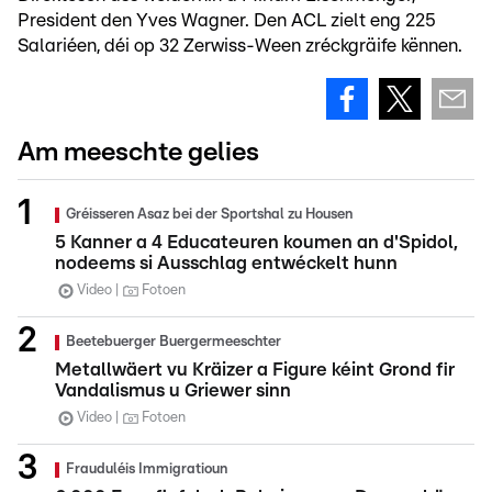
President den Yves Wagner. Den ACL zielt eng 225
Salariéen, déi op 32 Zerwiss-Ween zréckgräife kënnen.
Am meeschte gelies
Gréisseren Asaz bei der Sportshal zu Housen
5 Kanner a 4 Educateuren koumen an d'Spidol,
nodeems si Ausschlag entwéckelt hunn
Video
Fotoen
Beetebuerger Buergermeeschter
Metallwäert vu Kräizer a Figure kéint Grond fir
Vandalismus u Griewer sinn
Video
Fotoen
Frauduléis Immigratioun