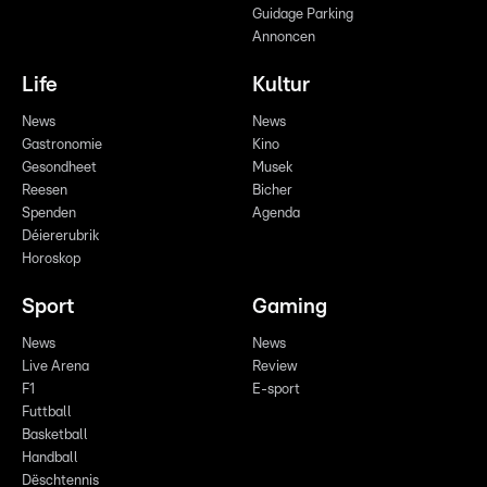
Guidage Parking
Annoncen
Life
Kultur
News
News
Gastronomie
Kino
Gesondheet
Musek
Reesen
Bicher
Spenden
Agenda
Déiererubrik
Horoskop
Sport
Gaming
News
News
Live Arena
Review
F1
E-sport
Futtball
Basketball
Handball
Dëschtennis