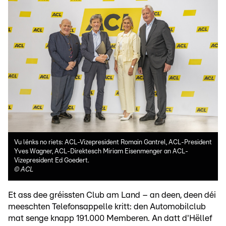
Vu lénks no riets: ACL-Vizepresident Romain Gantrel, ACL-President
Yves Wagner, ACL-Direktesch Miriam Eisenmenger an ACL-
Vizepresident Ed Goedert.
©
ACL
Et ass dee gréissten Club am Land – an deen, deen déi
meeschten Telefonsappelle kritt: den Automobilclub
mat senge knapp 191.000 Memberen. An datt d'Hëllef