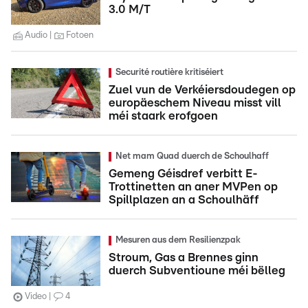
3.0 M/T
Audio
Fotoen
Securité routière kritiséiert
Zuel vun de Verkéiersdoudegen op
europäeschem Niveau misst vill
méi staark erofgoen
Net mam Quad duerch de Schoulhaff
Gemeng Géisdref verbitt E-
Trottinetten an aner MVPen op
Spillplazen an a Schoulhäff
Mesuren aus dem Resilienzpak
Stroum, Gas a Brennes ginn
duerch Subventioune méi bëlleg
Video
4