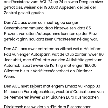
an d'Assistenz vum ACL 24 op 24 a siwen Deeg op siwe
gefrot ass, weisen déi 196.000 Appellen, déi bei der
Zentral gezielt goufen.
Den ACL ass dann och houfreg op senger
Generalversammlung drop hinzeweisen, datt 85
Prozent vun allen Autospannne konnten op der Plaz
gefléckt ginn, sou datt keen Ofschleefen néideg war.
Den ACL ass awer entretemps villméi wéi d'Hëllef am
Fall vun enger Autospann, wat de Club zanter iwwer 90
Joer ubitt, mee d'Pallette vun den Aktivitéite geet vum
Automobilsport iwwer de Karting mat engen 19.000
Clienten bis zur Verkéierssécherheet an Oldtimer-
Ween.
Den ACL huet zejoert mat engem Ëmsaz vu knapp 33
Milliounen Euro ofgeschloss, woubäi d'Cotisatioune vun
de Memberen iwwer 21 Milliounen Euro ausmaachen.
Direktesch ass weiderhin d'Miriam Eisenmenger,