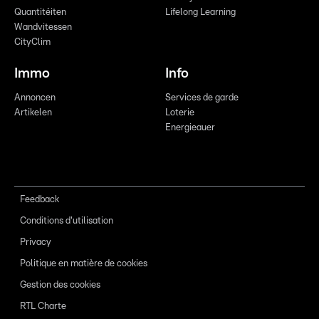
Quantitéiten
Lifelong Learning
Wandvitessen
CityClim
Immo
Info
Annoncen
Services de garde
Artikelen
Loterie
Energieauer
Feedback
Conditions d'utilisation
Privacy
Politique en matière de cookies
Gestion des cookies
RTL Charte