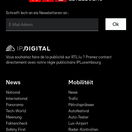
Schreift Iech an eis Newsletteren an :
Ok
Vous souhaitez faire de la publicité sur RTL.lu ? Prenez contact
directement avec notre régie publicitaire IPLuxembourg
News
Mobilitéit
National
News
International
Trafic
Panorama
Pëtrolspräisser
Tech-World
Autofestival
Meenung
Auto-Tester
Faktencheck
Lux-Airport
Safety First
Radar-Kontrollen