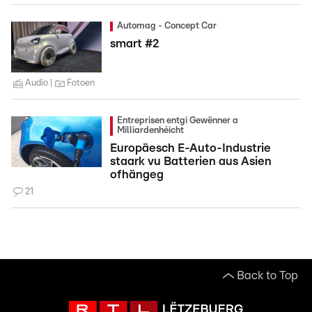
Automag - Concept Car
smart #2
Audio
Fotoen
Entreprisen entgi Gewënner a
Milliardenhéicht
Europäesch E-Auto-Industrie
staark vu Batterien aus Asien
ofhängeg
21
Back to Top