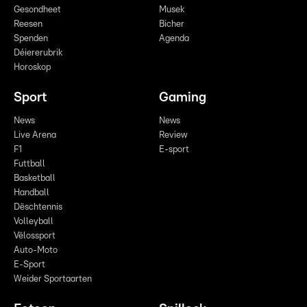
Gesondheet
Musek
Reesen
Bicher
Spenden
Agenda
Déiererubrik
Horoskop
Sport
Gaming
News
News
Live Arena
Review
F1
E-sport
Futtball
Basketball
Handball
Dëschtennis
Volleyball
Vëlossport
Auto-Moto
E-Sport
Weider Sportaarten