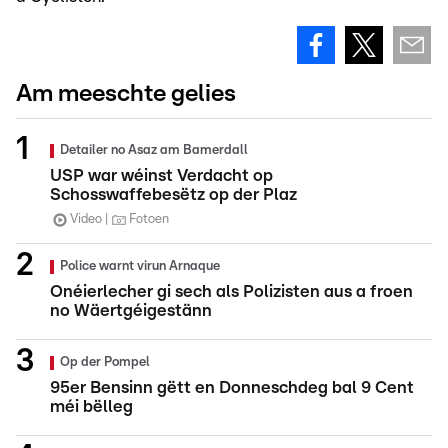
Am meeschte gelies
Detailer no Asaz am Bamerdall
USP war wéinst Verdacht op
Schosswaffebesëtz op der Plaz
Video
Fotoen
Police warnt virun Arnaque
Onéierlecher gi sech als Polizisten aus a froen
no Wäertgéigestänn
Op der Pompel
95er Bensinn gëtt en Donneschdeg bal 9 Cent
méi bëlleg