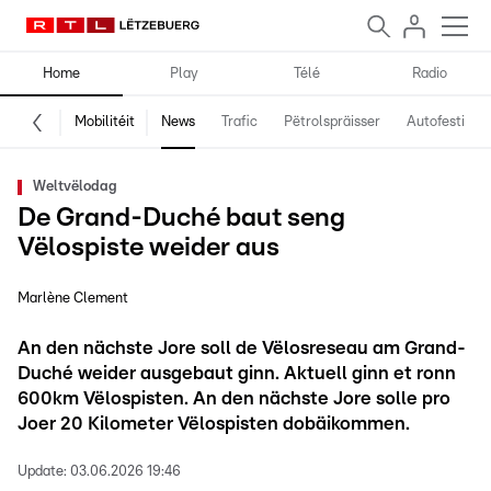
Home
Play
Télé
Radio
Mobilitéit
News
Trafic
Pëtrolspräisser
Autofestival
Weltvëlodag
De Grand-Duché baut seng
Vëlospiste weider aus
Marlène Clement
An den nächste Jore soll de Vëlosreseau am Grand-
Duché weider ausgebaut ginn. Aktuell ginn et ronn
600km Vëlospisten. An den nächste Jore solle pro
Joer 20 Kilometer Vëlospisten dobäikommen.
Update:
03.06.2026 19:46