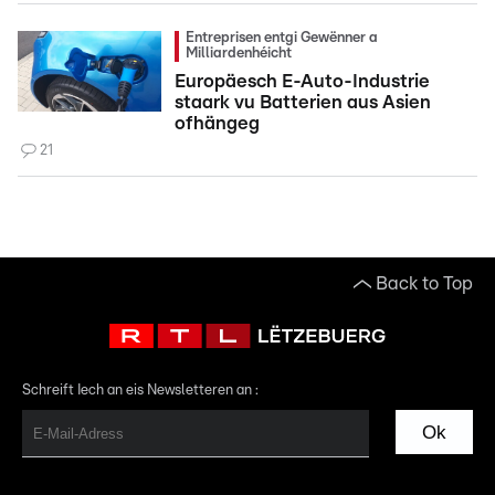
Entreprisen entgi Gewënner a
Milliardenhéicht
Europäesch E-Auto-Industrie
staark vu Batterien aus Asien
ofhängeg
21
Back to Top
Schreift Iech an eis Newsletteren an :
Ok