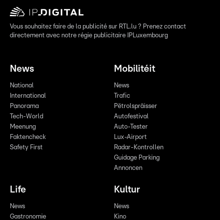
Vous souhaitez faire de la publicité sur RTL.lu ? Prenez contact
directement avec notre régie publicitaire IPLuxembourg
News
Mobilitéit
National
News
International
Trafic
Panorama
Pëtrolspräisser
Tech-World
Autofestival
Meenung
Auto-Tester
Faktencheck
Lux-Airport
Safety First
Radar-Kontrollen
Guidage Parking
Annoncen
Life
Kultur
News
News
Gastronomie
Kino