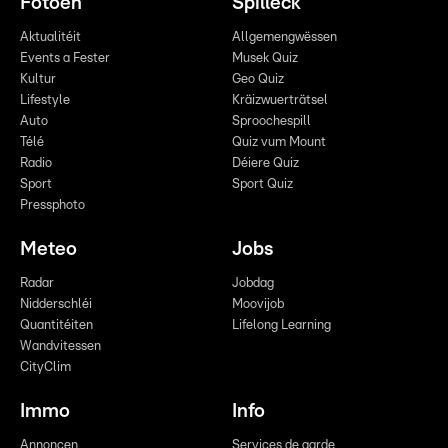
Fotoen
Spilleck
Aktualitéit
Allgemengwëssen
Events a Fester
Musek Quiz
Kultur
Geo Quiz
Lifestyle
Kräizwuerträtsel
Auto
Sproochespill
Télé
Quiz vum Mount
Radio
Déiere Quiz
Sport
Sport Quiz
Pressphoto
Meteo
Jobs
Radar
Jobdag
Nidderschléi
Moovijob
Quantitéiten
Lifelong Learning
Wandvitessen
CityClim
Immo
Info
Annoncen
Services de garde