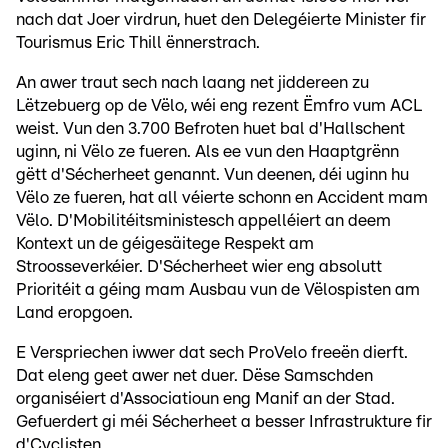
nach dat Joer virdrun, huet den Delegéierte Minister fir
Tourismus Eric Thill ënnerstrach.
An awer traut sech nach laang net jiddereen zu
Lëtzebuerg op de Vëlo, wéi eng rezent Ëmfro vum ACL
weist. Vun den 3.700 Befroten huet bal d'Hallschent
uginn, ni Vëlo ze fueren. Als ee vun den Haaptgrënn
gëtt d'Sécherheet genannt. Vun deenen, déi uginn hu
Vëlo ze fueren, hat all véierte schonn en Accident mam
Vëlo. D'Mobilitéitsministesch appelléiert an deem
Kontext un de géigesäitege Respekt am
Stroosseverkéier. D'Sécherheet wier eng absolutt
Prioritéit a géing mam Ausbau vun de Vëlospisten am
Land eropgoen.
E Verspriechen iwwer dat sech ProVelo freeën dierft.
Dat eleng geet awer net duer. Dëse Samschden
organiséiert d'Associatioun eng Manif an der Stad.
Gefuerdert gi méi Sécherheet a besser Infrastrukture fir
d'Cyclisten.