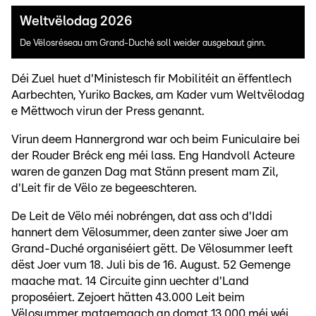
Weltvëlodag 2026
De Vëlosréseau am Grand-Duché soll weider ausgebaut ginn.
Déi Zuel huet d'Ministesch fir Mobilitéit an ëffentlech
Aarbechten, Yuriko Backes, am Kader vum Weltvëlodag
e Mëttwoch virun der Press genannt.
Virun deem Hannergrond war och beim Funiculaire bei
der Rouder Bréck eng méi lass. Eng Handvoll Acteure
waren de ganzen Dag mat Stänn present mam Zil,
d'Leit fir de Vëlo ze begeeschteren.
De Leit de Vëlo méi nobréngen, dat ass och d'Iddi
hannert dem Vëlosummer, deen zanter siwe Joer am
Grand-Duché organiséiert gëtt. De Vëlosummer leeft
dëst Joer vum 18. Juli bis de 16. August. 52 Gemenge
maache mat. 14 Circuite ginn uechter d'Land
proposéiert. Zejoert hätten 43.000 Leit beim
Vëlosummer matgemaach an domat 13.000 méi wéi