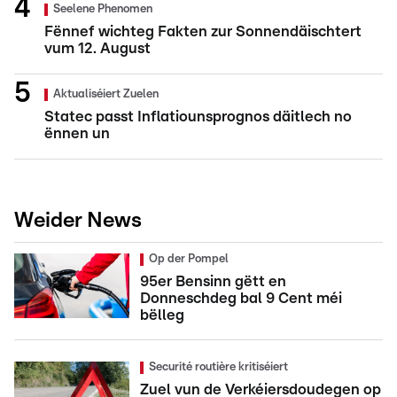
Seelene Phenomen
Fënnef wichteg Fakten zur Sonnendäischtert
vum 12. August
Aktualiséiert Zuelen
Statec passt Inflatiounsprognos däitlech no
ënnen un
Weider News
Op der Pompel
95er Bensinn gëtt en
Donneschdeg bal 9 Cent méi
bëlleg
Securité routière kritiséiert
Zuel vun de Verkéiersdoudegen op