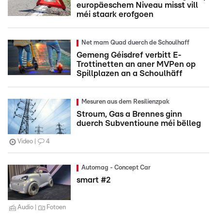
europäeschem Niveau misst vill
méi staark erofgoen
Net mam Quad duerch de Schoulhaff
Gemeng Géisdref verbitt E-
Trottinetten an aner MVPen op
Spillplazen an a Schoulhäff
Mesuren aus dem Resilienzpak
Stroum, Gas a Brennes ginn
duerch Subventioune méi bëlleg
Video
4
Automag - Concept Car
smart #2
Audio
Fotoen