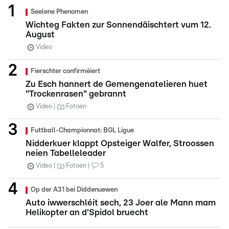
Seelene Phenomen
Wichteg Fakten zur Sonnendäischtert vum 12.
August
Video
Fierschter confirméiert
Zu Esch hannert de Gemengenatelieren huet
"Trockenrasen" gebrannt
Video
Fotoen
Futtball-Championnat: BGL Ligue
Nidderkuer klappt Opsteiger Walfer, Stroossen
neien Tabelleleader
Video
Fotoen
5
Op der A31 bei Diddenuewen
Auto iwwerschléit sech, 23 Joer ale Mann mam
Helikopter an d'Spidol bruecht