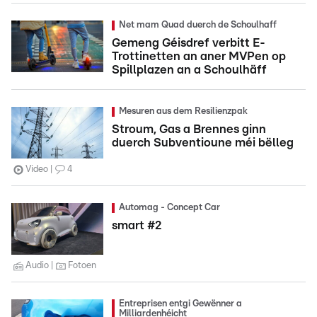
Net mam Quad duerch de Schoulhaff
Gemeng Géisdref verbitt E-
Trottinetten an aner MVPen op
Spillplazen an a Schoulhäff
Mesuren aus dem Resilienzpak
Stroum, Gas a Brennes ginn
duerch Subventioune méi bëlleg
Video
4
Automag - Concept Car
smart #2
Audio
Fotoen
Entreprisen entgi Gewënner a
Milliardenhéicht