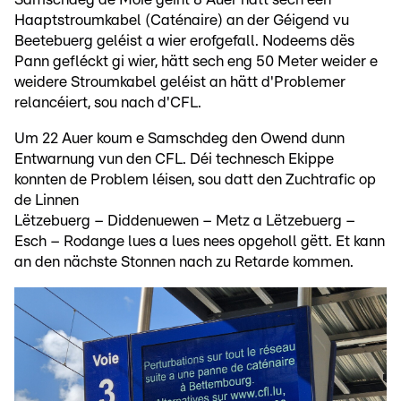
Haaptstroumkabel (Caténaire) an der Géigend vu
Beetebuerg geléist a wier erofgefall. Nodeems dës
Pann gefléckt gi wier, hätt sech eng 50 Meter weider e
weidere Stroumkabel geléist an hätt d'Problemer
relancéiert, sou nach d'CFL.
Um 22 Auer koum e Samschdeg den Owend dunn
Entwarnung vun den CFL. Déi technesch Ekippe
konnten de Problem léisen, sou datt den Zuchtrafic op
de Linnen
Lëtzebuerg – Diddenuewen – Metz a Lëtzebuerg –
Esch – Rodange lues a lues nees opgeholl gëtt. Et kann
an den nächste Stonnen nach zu Retarde kommen.