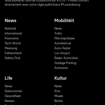
Vous souhaitez faire de la publicité sur RTL.lu ? Prenez contact
directement avec notre régie publicitaire IPLuxembourg
News
Mobilitéit
National
News
International
Trafic
Panorama
Pëtrolspräisser
Tech-World
Autofestival
Meenung
Auto-Tester
Faktencheck
Lux-Airport
Safety First
Radar-Kontrollen
Guidage Parking
Annoncen
Life
Kultur
News
News
Gastronomie
Kino
Gesondheet
Musek
Reesen
Bicher