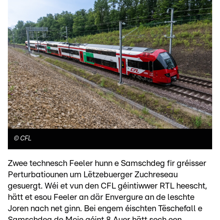
©
CFL
Zwee technesch Feeler hunn e Samschdeg fir gréisser
Perturbatiounen um Lëtzebuerger Zuchreseau
gesuergt. Wéi et vun den CFL géintiwwer RTL heescht,
hätt et esou Feeler an där Envergure an de leschte
Joren nach net ginn. Bei engem éischten Tëschefall e
Samschdeg de Moie géint 8 Auer hätt sech een