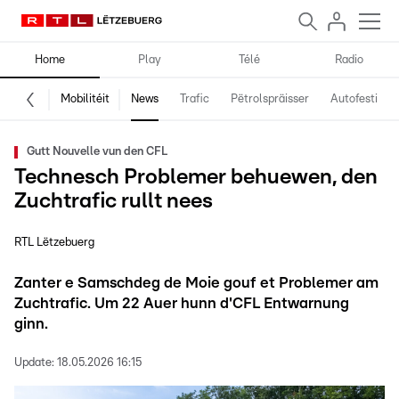
Home
Play
Télé
Radio
Mobilitéit
News
Trafic
Pëtrolspräisser
Autofestival
Gutt Nouvelle vun den CFL
Technesch Problemer behuewen, den
Zuchtrafic rullt nees
RTL Lëtzebuerg
Zanter e Samschdeg de Moie gouf et Problemer am
Zuchtrafic. Um 22 Auer hunn d'CFL Entwarnung
ginn.
Update:
18.05.2026 16:15