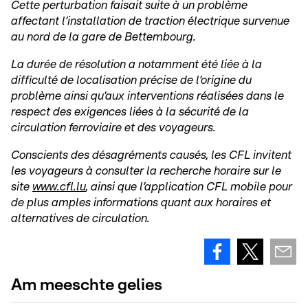
Cette perturbation faisait suite à un problème
affectant l’installation de traction électrique survenue
au nord de la gare de Bettembourg.
La durée de résolution a notamment été liée à la
difficulté de localisation précise de l’origine du
problème ainsi qu’aux interventions réalisées dans le
respect des exigences liées à la sécurité de la
circulation ferroviaire et des voyageurs.
Conscients des désagréments causés, les CFL invitent
les voyageurs à consulter la recherche horaire sur le
site
www.cfl.lu
, ainsi que l’application CFL mobile pour
de plus amples informations quant aux horaires et
alternatives de circulation.
Am meeschte gelies