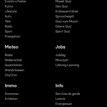
Events a Fester
Musek Quiz
Kultur
Geo Quiz
Lifestyle
Kräizwuerträtsel
Auto
Sproochespill
Télé
Quiz vum Mount
Radio
Déiere Quiz
Sport
Sport Quiz
Pressphoto
Meteo
Jobs
Radar
Jobdag
Nidderschléi
Moovijob
Quantitéiten
Lifelong Learning
Wandvitessen
CityClim
Immo
Info
Annoncen
Services de garde
Artikelen
Loterie
Energieauer