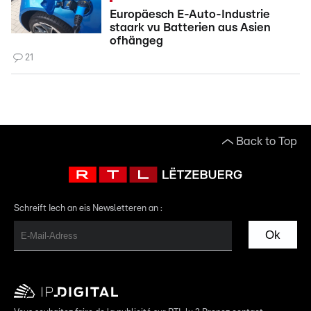
Europäesch E-Auto-Industrie
staark vu Batterien aus Asien
ofhängeg
21
Back to Top
Schreift Iech an eis Newsletteren an :
Ok