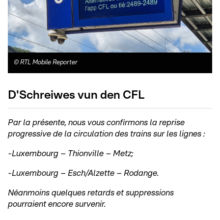
©
RTL Mobile Reporter
D'Schreiwes vun den CFL
Par la présente, nous vous confirmons la reprise
progressive de la circulation des trains sur les lignes :
-Luxembourg – Thionville – Metz;
-Luxembourg – Esch/Alzette – Rodange.
Néanmoins quelques retards et suppressions
pourraient encore survenir.