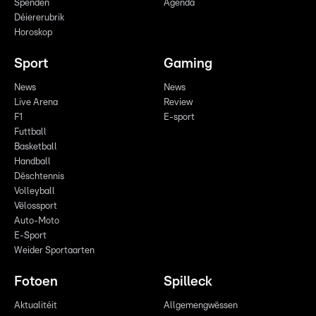
Spenden
Agenda
Déiererubrik
Horoskop
Sport
Gaming
News
News
Live Arena
Review
F1
E-sport
Futtball
Basketball
Handball
Dëschtennis
Volleyball
Vëlossport
Auto-Moto
E-Sport
Weider Sportaarten
Fotoen
Spilleck
Aktualitéit
Allgemengwëssen