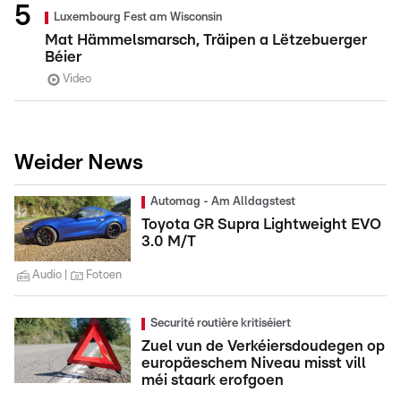
Luxembourg Fest am Wisconsin
Mat Hämmelsmarsch, Träipen a Lëtzebuerger
Béier
Video
Weider News
Automag - Am Alldagstest
Toyota GR Supra Lightweight EVO
3.0 M/T
Audio
Fotoen
Securité routière kritiséiert
Zuel vun de Verkéiersdoudegen op
europäeschem Niveau misst vill
méi staark erofgoen