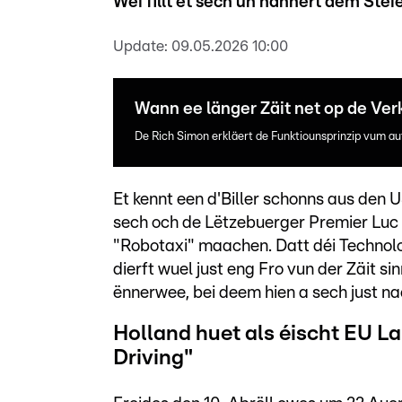
Wéi fillt et sech un hannert dem Stei
Update:
09.05.2026 10:00
Wann ee länger Zäit net op de Verk
De Rich Simon erkläert de Funktiounsprinzip vum a
Et kennt een d'Biller schonns aus den U
sech och de Lëtzebuerger Premier Luc 
"Robotaxi" maachen. Datt déi Technol
dierft wuel just eng Fro vun der Zäit 
ënnerwee, bei deem hien a sech just na
Holland huet als éischt EU Lan
Driving"