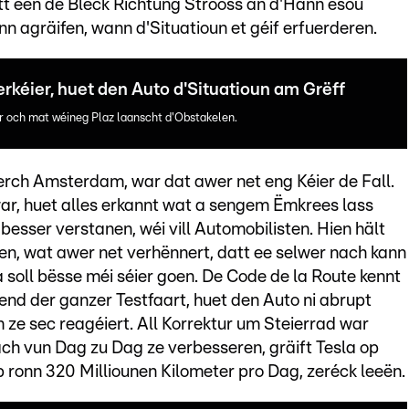
t een de Bléck Richtung Strooss an d'Hänn esou
nn agräifen, wann d'Situatioun et géif erfuerderen.
kéier, huet den Auto d'Situatioun am Grëff
er och mat wéineg Plaz laanscht d'Obstakelen.
rch Amsterdam, war dat awer net eng Kéier de Fall.
r, huet alles erkannt wat a sengem Ëmkrees lass
besser verstanen, wéi vill Automobilisten. Hien hält
en, wat awer net verhënnert, datt ee selwer nach kann
soll bësse méi séier goen. De Code de la Route kennt
end der ganzer Testfaart, huet den Auto ni abrupt
ze sec reagéiert. All Korrektur um Steierrad war
ch vun Dag zu Dag ze verbesseren, gräift Tesla op
p ronn 320 Milliounen Kilometer pro Dag, zeréck leeën.