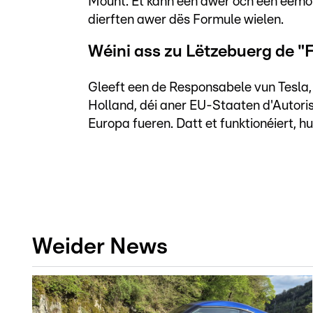
Mount. Et kann een awer och een eemol
dierften awer dës Formule wielen.
Wéini ass zu Lëtzebuerg de "F
Gleeft een de Responsabele vun Tesla, d
Holland, déi aner EU-Staaten d'Autoris
Europa fueren. Datt et funktionéiert, h
Weider News