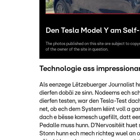
Den Tesla Model Y am Self
The photos published on this site are subject to copy
of the owner of the site in question.
Technologie ass impressiona
Als eenzege Lëtzebuerger Journalist ha
dierfen dobäi ze sinn. Nodeems ech sc
dierfen testen, war den Tesla-Test da
net, ob ech dem System kéint voll a ga
dach e bësse komesch ugefillt, datt ee
Pedalle muss hunn. D'Nervositéit huet 
Stonn hunn ech mech richteg wuel an oc