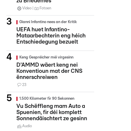
zu Briedemes
Video
Fotoen
Gianni Infantino nees an der Kritik
UEFA huet Infantino-
Mataarbechterin eng héich
Entschiedegung bezuelt
Keng Gespréicher méi virgesinn
D'AMMD wäert keng nei
Konventioun mat der CNS
ënnerschreiwen
23
1.500 Kilometer fir 90 Sekonnen
Vu Schëffleng mam Auto a
Spuenien, fir déi komplett
Sonnendäischtert ze gesinn
Audio