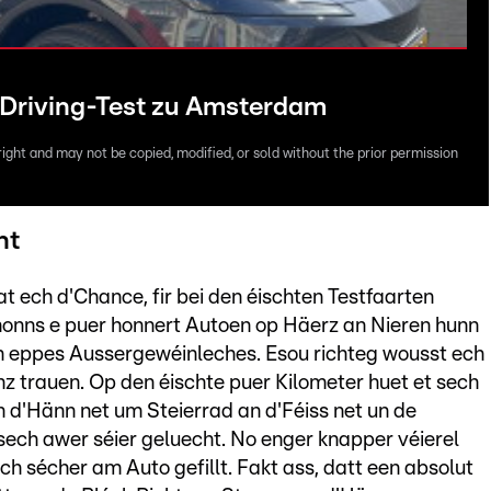
-Driving-Test zu Amsterdam
right and may not be copied, modified, or sold without the prior permission
nt
t ech d'Chance, fir bei den éischten Testfaarten
honns e puer honnert Autoen op Häerz an Nieren hunn
ch eppes Aussergewéinleches. Esou richteg wousst ech
nz trauen. Op den éischte puer Kilometer huet et sech
n d'Hänn net um Steierrad an d'Féiss net un de
sech awer séier geluecht. No enger knapper véierel
h sécher am Auto gefillt. Fakt ass, datt een absolut