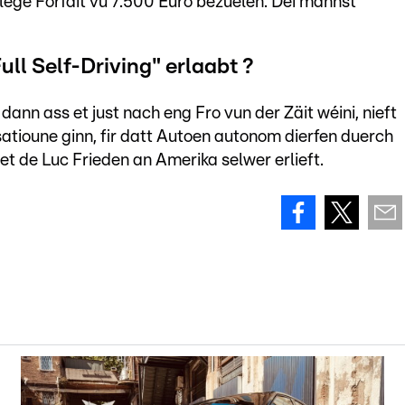
ege Forfait vu 7.500 Euro bezuelen. Déi mannst
ull Self-Driving" erlaabt ?
ann ass et just nach eng Fro vun der Zäit wéini, nieft
atioune ginn, fir datt Autoen autonom dierfen duerch
uet de Luc Frieden an Amerika selwer erlieft.