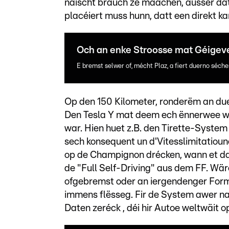
näischt brauch ze maachen, ausser dat
placéiert muss hunn, datt een direkt ka
Och an enke Stroosse mat Géigever
E bremst selwer of, mécht Plaz, a fiert duerno séch
Op den 150 Kilometer, ronderëm an due
Den Tesla Y mat deem ech ënnerwee wa
war. Hien huet z.B. den Tirette-System 
sech konsequent un d'Vitesslimitatioun
op de Champignon drécken, wann et da 
de "Full Self-Driving" aus dem FF. Wär
ofgebremst oder an iergendenger Form 
immens flësseg. Fir de System awer na
Daten zeréck , déi hir Autoe weltwäit o