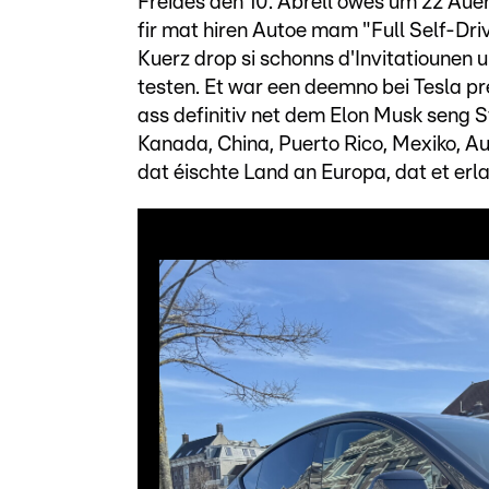
Freides den 10. Abrëll owes um 22 Auer
fir mat hiren Autoe mam "Full Self-Dri
Kuerz drop si schonns d'Invitatiounen u
testen. Et war een deemno bei Tesla pr
ass definitiv net dem Elon Musk seng St
Kanada, China, Puerto Rico, Mexiko, Au
dat éischte Land an Europa, dat et erla