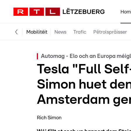
Hom
Mobilitéit
News
Trafic
Pëtrolspräisser
Automag - Elo och an Europa méig
Tesla "Full Sel
Simon huet den
Amsterdam g
Rich Simon