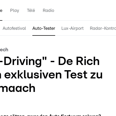
e
Play
Télé
Radio
Autofestival
Auto-Tester
Lux-Airport
Radar-Kontro
lech
f-Driving" - De Rich
 exklusiven Test zu
emaach