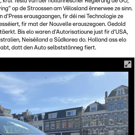
, krut Tesla vun der hollännescher Regierung de GO,
ving" op de Stroossen am Vëlosland ënnerwee ze sinn.
n d'Press erausgaangen, fir déi nei Technologie ze
esséiert, fir mat der Nouvelle erauszegoen. Gedold
äerkt. Bis elo waren d'Autorisatioune just fir d'USA,
stralien, Neiséiland a Südkorea do. Holland ass elo
abt, datt den Auto selbststänneg fiert.