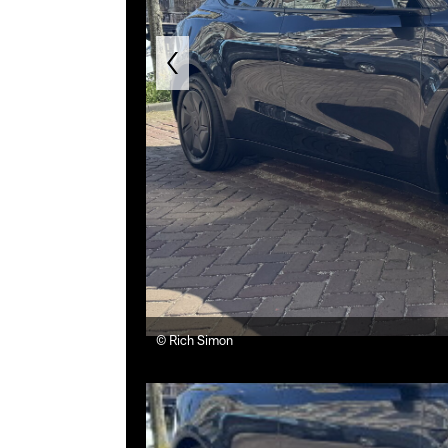
©
Rich Simon