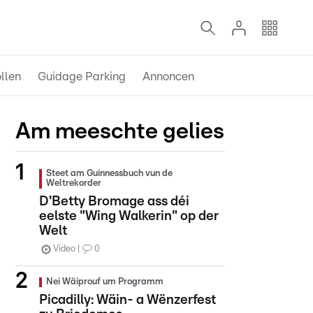
llen
Guidage Parking
Annoncen
Am meeschte gelies
Steet am Guinnessbuch vun de
Weltrekorder
D'Betty Bromage ass déi
eelste "Wing Walkerin" op der
Welt
Video
0
Nei Wäiprouf um Programm
Picadilly: Wäin- a Wënzerfest