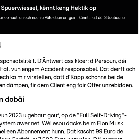
Spuerwiessel, kënnt keng Hektik op
p huet, an och nach e Vëlo deen entgéint kënnt... all déi Situatioune
l
esponsabilitéit. D'Äntwert ass kloer: d'Persoun, déi
 Fall vun engem Accident responsabel. Dat dierft och
h ka mir virstellen, datt d'Käpp schonns bei de
 dämpen, fir dem Client eng fair Offer unzebidden.
n dobäi
vun 2023 u gebaut gouf, op de "Full Self-Driving"-
System awer net. Wéi esou dacks beim Elon Musk
ei een Abonnement hunn. Dat kascht 99 Euro de