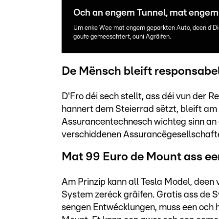
Och an engem Tunnel, mat engem 
Um enke Wee mat engem geparkten Auto, deen d'Dier o
goufe gemeeschtert, ouni Agräifen.
De Mënsch bleift responsabe
D'Fro déi sech stellt, ass déi vun der R
hannert dem Steierrad sëtzt, bleift am
Assurancentechnesch wichteg sinn an ec
verschiddenen Assurancëgesellschaften
Mat 99 Euro de Mount ass ee
Am Prinzip kann all Tesla Model, deen 
System zeréck gräifen. Gratis ass de 
sengen Entwécklungen, muss een och h