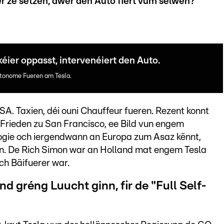
er ze sëtzen, awer den Auto fiert vum selwen?
éier oppasst, intervenéiert den Auto.
utonome Fueren am Tesla.
SA. Taxien, déi ouni Chauffeur fueren. Rezent konnt
Frieden zu San Francisco, ee Bild vun engem
ogie och iergendwann an Europa zum Asaz kënnt,
sinn. De Rich Simon war an Holland mat engem Tesla
ch Bäifuerer war.
d gréng Luucht ginn, fir de "Full Self-