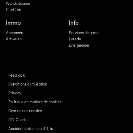
Wandvitessen
CityClim
Immo
Info
Annoncen
Services de garde
Artikelen
Loterie
Energieauer
Feedback
Conditions d'utilisation
Privacy
Politique en matière de cookies
Gestion des cookies
RTL Charte
Accidentsfotoen op RTL.lu