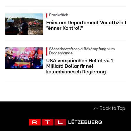
Frankräich
Feier am Departement Var offiziell
"ënner Kontroll"
Sécherheetsfroen a Bekämpfung vum
Drogenhandel
USA verspriechen Hëllef vu 1
Milliard Dollar fir nei
kolumbianesch Regierung
Back to Top