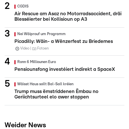
CGDIS
Air Rescue am Asaz no Motorradsaccident, dräi
Blesséierter bei Kollisioun op A3
Nei Wäiprouf um Programm
Picadilly: Wäin- a Wënzerfest zu Briedemes
Video
Fotoen
Ronn 6 Milliounen Euro
Pensiounsfong investéiert indirekt a SpaceX
Wäisst Haus sollt Bal-Sall kréien
Trump muss ëmstriddenen Ëmbau no
Geriichtsurteel elo awer stoppen
Weider News