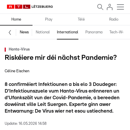
Home
Play
Télé
Radio
News
National
International
Panorama
Tech-World
Hanta-Virus
Riskéiere mir déi nächst Pandemie?
Céline Eischen
8 confirméiert Infektiounen a bis elo 3 Doudeger:
D'Infektiounszuele vum Hanta-Virus erënneren un
d'Ufankszäit vun der Covid-Pandemie, a bereeden
dowéinst ville Leit Suergen. Experte ginn awer
Entwarnung: De Virus wier net esou ustiechend.
Update:
16.05.2026 14:58