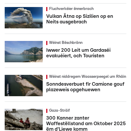
Fluchverkéier ënnerbrach
Vulkan Ätna op Sizilien op en
Neits ausgebrach
Wéinst Bëschbränn
Iwwer 200 Leit um Gardaséi
evakuéiert, och Touristen
Wéinst niddregem Waasserpeegel um Rhäin
Sonndesverbuet fir Camione gouf
plazeweis opgehuewen
Gaza-Sträif
300 Kanner zanter
Waffestëllstand am Oktober 2025
ëm d'Liewe komm