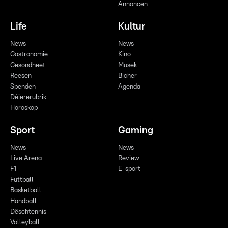
Annoncen
Life
Kultur
News
News
Gastronomie
Kino
Gesondheet
Musek
Reesen
Bicher
Spenden
Agenda
Déiererubrik
Horoskop
Sport
Gaming
News
News
Live Arena
Review
F1
E-sport
Futtball
Basketball
Handball
Dëschtennis
Volleyball