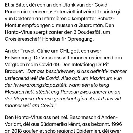
Et si Biller, déi een un den Ufank vun der Covid-
Pandemie erënneren: Potenziell infizéiert Touriste gi
vun Dokteren an Infirmièren a kompletter Schutz-
Montur empfaangen a mussen a Quarantän. Den
Hanta-Virus suergt zanter den 3 Doudesfäll um
Croisièresschëff Hondius fir Opreegung.
An der Travel-Clinic am CHL gëtt een awer
Entwarnung: De Virus ass vill manner ustiechend am
Verglach mam Covid-19. Den Infektiolog Dr Pit
Braquet:
"Dat ass beschriwwen, si ass definitiv manner
ustiechend wéi de Covid. Also och um Maximum vun
der Iwwerdroungskapazitéit, wann een elo keng
Mesuren hëlt, stécht eng Persoun zwou anerer un an
der Moyenne, dat ass gerechent ginn. An dat ass vill
manner wéi am Covid."
Den Hanta-Virus ass net nei: Besonnesch d'Anden-
Variant, déi aus Südamerika kënnt, ass bekannt. 1996
an 2018 goufen et scho regional Epidemien, déi awer