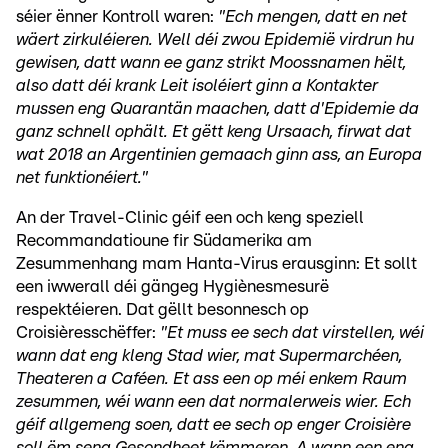
séier ënner Kontroll waren:
"Ech mengen, datt en net
wäert zirkuléieren. Well déi zwou Epidemië virdrun hu
gewisen, datt wann ee ganz strikt Moossnamen hëlt,
also datt déi krank Leit isoléiert ginn a Kontakter
mussen eng Quarantän maachen, datt d'Epidemie da
ganz schnell ophält. Et gëtt keng Ursaach, firwat dat
wat 2018 an Argentinien gemaach ginn ass, an Europa
net funktionéiert."
An der Travel-Clinic géif een och keng speziell
Recommandatioune fir Südamerika am
Zesummenhang mam Hanta-Virus erausginn: Et sollt
een iwwerall déi gängeg Hygiènesmesurë
respektéieren. Dat gëllt besonnesch op
Croisièresschëffer:
"Et muss ee sech dat virstellen, wéi
wann dat eng kleng Stad wier, mat Supermarchéen,
Theateren a Caféen. Et ass een op méi enkem Raum
zesummen, wéi wann een dat normalerweis wier. Ech
géif allgemeng soen, datt ee sech op enger Croisière
soll ëm seng Gesondheet këmmeren. A wann een eng