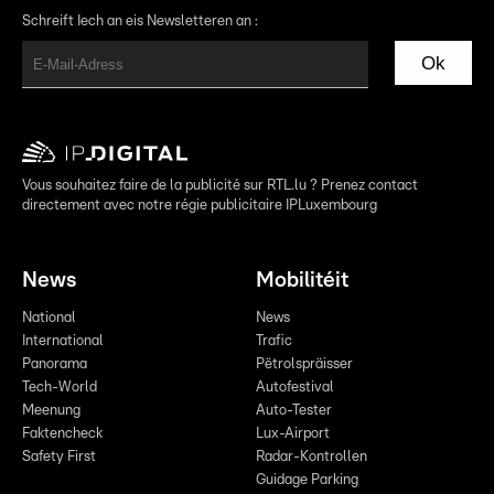
Schreift Iech an eis Newsletteren an :
Ok
Vous souhaitez faire de la publicité sur RTL.lu ? Prenez contact
directement avec notre régie publicitaire IPLuxembourg
News
Mobilitéit
National
News
International
Trafic
Panorama
Pëtrolspräisser
Tech-World
Autofestival
Meenung
Auto-Tester
Faktencheck
Lux-Airport
Safety First
Radar-Kontrollen
Guidage Parking