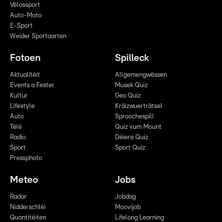
Vëlossport
Auto-Moto
E-Sport
Weider Sportaarten
Fotoen
Spilleck
Aktualitéit
Allgemengwëssen
Events a Fester
Musek Quiz
Kultur
Geo Quiz
Lifestyle
Kräizwuerträtsel
Auto
Sproochespill
Télé
Quiz vum Mount
Radio
Déiere Quiz
Sport
Sport Quiz
Pressphoto
Meteo
Jobs
Radar
Jobdag
Nidderschléi
Moovijob
Quantitéiten
Lifelong Learning