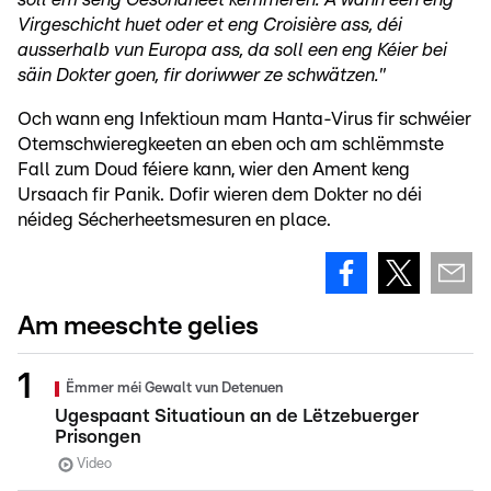
Virgeschicht huet oder et eng Croisière ass, déi
ausserhalb vun Europa ass, da soll een eng Kéier bei
säin Dokter goen, fir doriwwer ze schwätzen."
Och wann eng Infektioun mam Hanta-Virus fir schwéier
Otemschwieregkeeten an eben och am schlëmmste
Fall zum Doud féiere kann, wier den Ament keng
Ursaach fir Panik. Dofir wieren dem Dokter no déi
néideg Sécherheetsmesuren en place.
Am meeschte gelies
Ëmmer méi Gewalt vun Detenuen
Ugespaant Situatioun an de Lëtzebuerger
Prisongen
Video