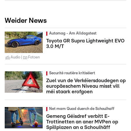
Weider News
Automag - Am Alldagstest
Toyota GR Supra Lightweight EVO
3.0 M/T
Audio
Fotoen
Securité routière kritiséiert
Zuel vun de Verkéiersdoudegen op
europäeschem Niveau misst vill
méi staark erofgoen
Net mam Quad duerch de Schoulhaff
Gemeng Géisdref verbitt E-
Trottinetten an aner MVPen op
Spillplazen an a Schoulhäff