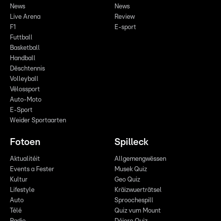
News
News
Live Arena
Review
F1
E-sport
Futtball
Basketball
Handball
Dëschtennis
Volleyball
Vëlossport
Auto-Moto
E-Sport
Weider Sportaarten
Fotoen
Spilleck
Aktualitéit
Allgemengwëssen
Events a Fester
Musek Quiz
Kultur
Geo Quiz
Lifestyle
Kräizwuerträtsel
Auto
Sproochespill
Télé
Quiz vum Mount