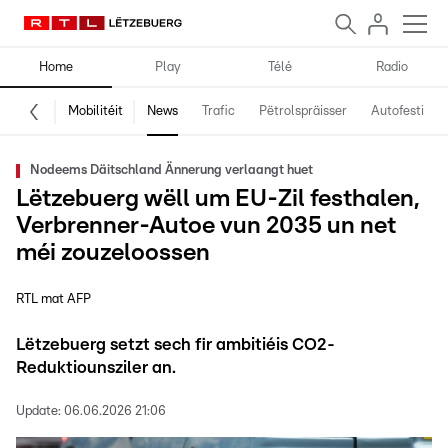
Home
Play
Télé
Radio
Mobilitéit
News
Trafic
Pëtrolspräisser
Autofestival
Nodeems Däitschland Ännerung verlaangt huet
Lëtzebuerg wëll um EU-Zil festhalen,
Verbrenner-Autoe vun 2035 un net
méi zouzeloossen
RTL mat AFP
Lëtzebuerg setzt sech fir ambitiéis CO2-
Reduktiounsziler an.
Update:
06.06.2026 21:06