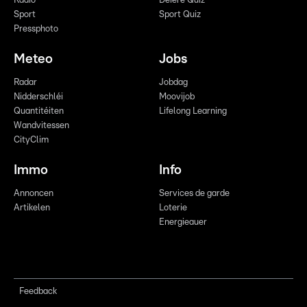
Radio
Déiere Quiz
Sport
Sport Quiz
Pressphoto
Meteo
Jobs
Radar
Jobdag
Nidderschléi
Moovijob
Quantitéiten
Lifelong Learning
Wandvitessen
CityClim
Immo
Info
Annoncen
Services de garde
Artikelen
Loterie
Energieauer
Feedback