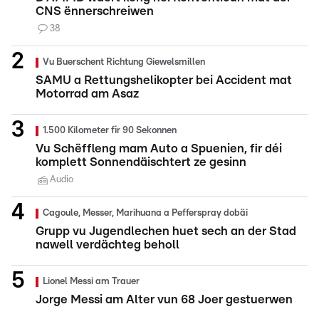
CNS ënnerschreiwen
38
Vu Buerschent Richtung Giewelsmillen
SAMU a Rettungshelikopter bei Accident mat
Motorrad am Asaz
1.500 Kilometer fir 90 Sekonnen
Vu Schëffleng mam Auto a Spuenien, fir déi
komplett Sonnendäischtert ze gesinn
Audio
Cagoule, Messer, Marihuana a Pefferspray dobäi
Grupp vu Jugendlechen huet sech an der Stad
nawell verdächteg beholl
Lionel Messi am Trauer
Jorge Messi am Alter vun 68 Joer gestuerwen