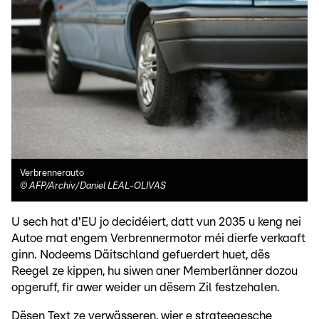
Verbrennerauto
©
AFP/Archiv/Daniel LEAL-OLIVAS
U sech hat d'EU jo decidéiert, datt vun 2035 u keng nei
Autoe mat engem Verbrennermotor méi dierfe verkaaft
ginn. Nodeems Däitschland gefuerdert huet, dës
Reegel ze kippen, hu siwen aner Memberlänner dozou
opgeruff, fir awer weider un dësem Zil festzehalen.
Dësen Text ze verwässeren, wier e strateegesche