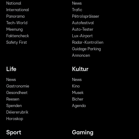
National
News
International
Trafic
Panorama
Pëtrolspräisser
Tech-World
Autofestival
Meenung
Auto-Tester
Faktencheck
Lux-Airport
Safety First
Radar-Kontrollen
Guidage Parking
Annoncen
Life
Kultur
News
News
Gastronomie
Kino
Gesondheet
Musek
Reesen
Bicher
Spenden
Agenda
Déiererubrik
Horoskop
Sport
Gaming