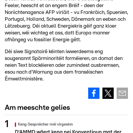
Feeler, heescht et an engem Bréif - deen der
Noriichtenagence AFP virläit - vu Frankräich, Spuenien,
Portugal, Holland, Schweden, Dänemark an eeben och
Lëtzebuerg. Déi aktuell Energiekris géif ganz kloer
weisen, wéi wichteg et ass, datt Europa manner
ofhängeg vu fossiller Energie gëtt.
Déi siwe Signatairë kéinten iwwerdeems eng
sougenannt Spärminoritéit forméieren, an domat den
neien Text blockéieren oder zumindest ausbremsen,
esou nach d'Warnung aus dem franséischen
Ëmweltministère.
Am meeschte gelies
Keng Gespréicher méi virgesinn
D'AMMD wäert keng nei Konventioun mat der