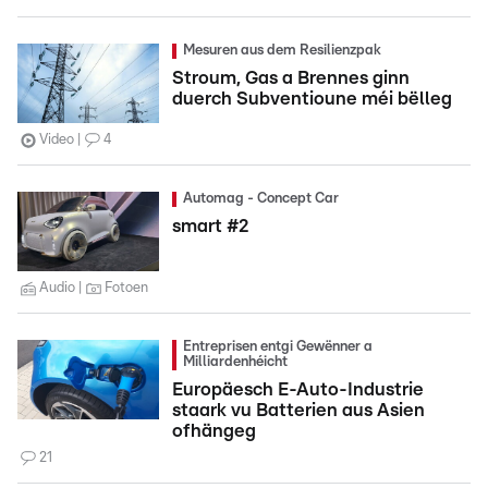
Mesuren aus dem Resilienzpak
Stroum, Gas a Brennes ginn
duerch Subventioune méi bëlleg
Video
4
Automag - Concept Car
smart #2
Audio
Fotoen
Entreprisen entgi Gewënner a
Milliardenhéicht
Europäesch E-Auto-Industrie
staark vu Batterien aus Asien
ofhängeg
21