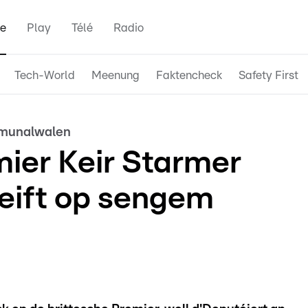
e
Play
Télé
Radio
Tech-World
Meenung
Faktencheck
Safety First
ommunalwalen
mier Keir Starmer
leift op sengem