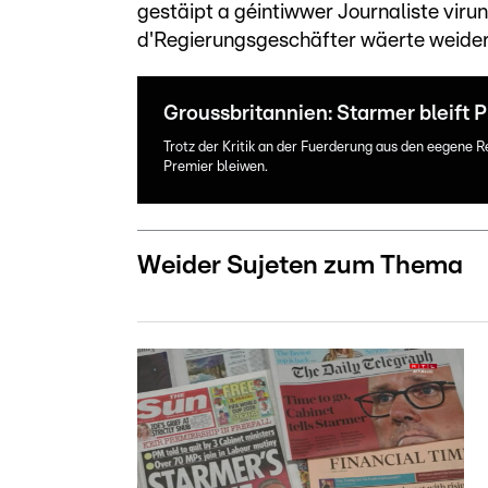
gestäipt a géintiwwer Journaliste virun
d'Regierungsgeschäfter wäerte weider
Groussbritannien: Starmer bleift 
Trotz der Kritik an der Fuerderung aus den eegene R
Premier bleiwen.
Weider Sujeten zum Thema