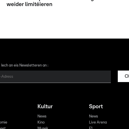
weider limitéieren
 Iech an eis Newsletteren an :
O
Kultur
Sport
News
News
omie
Kino
Live Arena
eet
Musek
F1