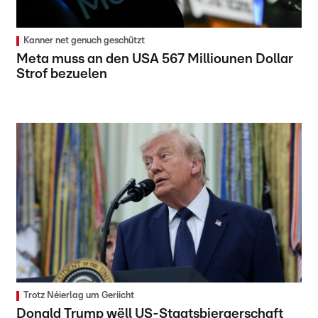
Kanner net genuch geschützt
Meta muss an den USA 567 Milliounen Dollar
Strof bezuelen
Trotz Néierlag um Geriicht
Donald Trump wëll US-Staatsbiergerschaft