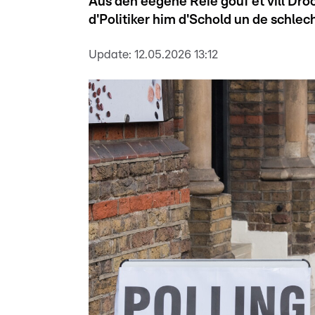
Aus den eegene Reie gouf et vill Droc
d'Politiker him d'Schold un de schlec
Update:
12.05.2026 13:12