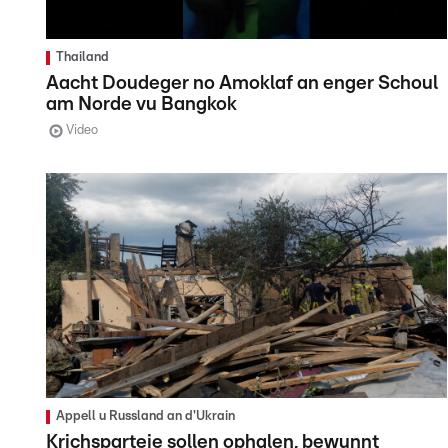
Thailand
Aacht Doudeger no Amoklaf an enger Schoul
am Norde vu Bangkok
Video
Appell u Russland an d'Ukrain
Krichsparteie sollen ophalen, bewunnt