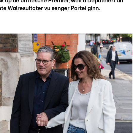
k op de brittesche Premier, well d'Deputéiert an
hte Walresultater vu senger Partei ginn.