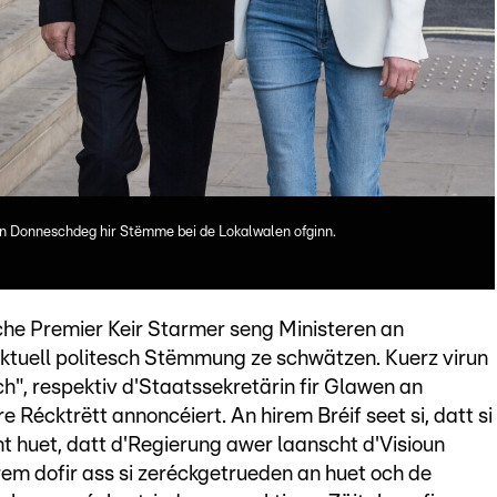
en Donneschdeg hir Stëmme bei de Lokalwalen ofginn.
he Premier Keir Starmer seng Ministeren an
 aktuell politesch Stëmmung ze schwätzen. Kuerz virun
h", respektiv d'Staatssekretärin fir Glawen an
Récktrëtt annoncéiert. An hirem Bréif seet si, datt si
ht huet, datt d'Regierung awer laanscht d'Visioun
erem dofir ass si zeréckgetrueden an huet och de