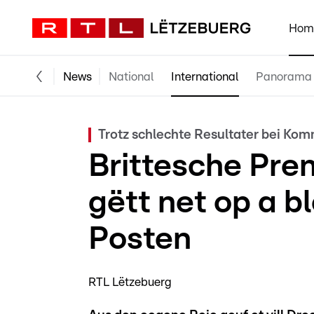
Hom
News
National
International
Panorama
Trotz schlechte Resultater bei K
Brittesche Pre
gëtt net op a b
Posten
RTL Lëtzebuerg