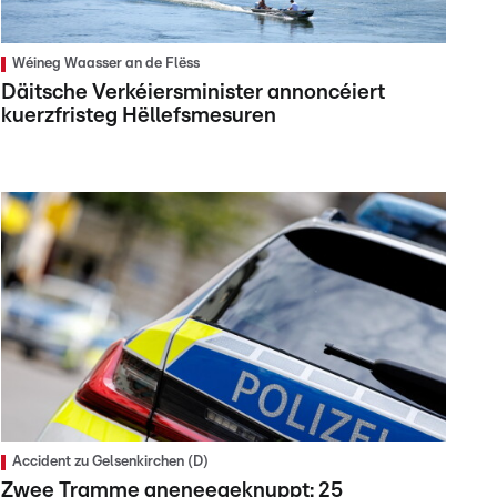
Wéineg Waasser an de Flëss
Däitsche Verkéiersminister annoncéiert
kuerzfristeg Hëllefsmesuren
Accident zu Gelsenkirchen (D)
Zwee Tramme aneneegeknuppt: 25