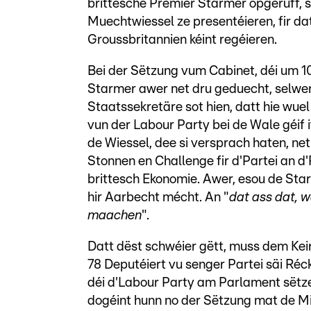
brittesche Premier Starmer opgeruff, s
Muechtwiessel ze presentéieren, fir da
Groussbritannien kéint regéieren.
Bei der Sëtzung vum Cabinet, déi um 10
Starmer awer net dru geduecht, selwer
Staatssekretäre sot hien, datt hie wuel 
vun der Labour Party bei de Wale géif 
de Wiessel, dee si versprach haten, ne
Stonnen en Challenge fir d'Partei an d'
brittesch Ekonomie. Awer, esou de Sta
hir Aarbecht mécht. An "
dat ass dat, 
maachen
".
Datt dëst schwéier gëtt, muss dem Kei
78 Deputéiert vu senger Partei säi Réck
déi d'Labour Party am Parlament sëtzen
dogéint hunn no der Sëtzung mat de Mi