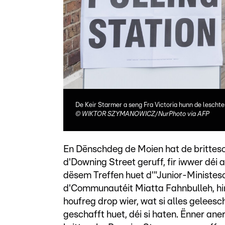
De Keir Starmer a seng Fra Victoria hunn de lescht
©
WIKTOR SZYMANOWICZ/NurPhoto via AFP
En Dënschdeg de Moien hat de brittesc
d'Downing Street geruff, fir iwwer déi
dësem Treffen huet d'"Junior-Ministesc
d'Communautéit Miatta Fahnbulleh, hire 
houfreg drop wier, wat si alles geleesc
geschafft huet, déi si haten. Ënner an