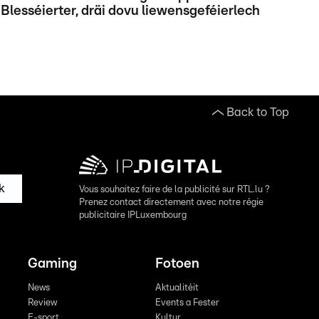
Blesséierter, dräi dovu liewensgeféierlech
Back to Top
k
Vous souhaitez faire de la publicité sur RTL.lu ?
Prenez contact directement avec notre régie
publicitaire IPLuxembourg
Gaming
Fotoen
News
Aktualitéit
Review
Events a Fester
E-sport
Kultur