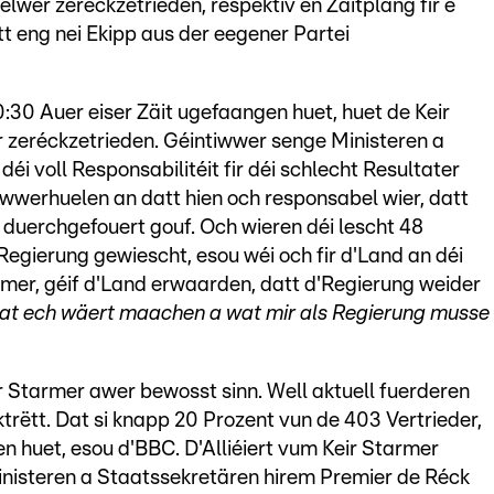
elwer zeréckzetrieden, respektiv en Zäitplang fir e
tt eng nei Ekipp aus der eegener Partei
:30 Auer eiser Zäit ugefaangen huet, huet de Keir
 zeréckzetrieden. Géintiwwer senge Ministeren a
déi voll Responsabilitéit fir déi schlecht Resultater
iwwerhuelen an datt hien och responsabel wier, datt
t duerchgefouert gouf. Och wieren déi lescht 48
Regierung gewiescht, esou wéi och fir d'Land an déi
rmer, géif d'Land erwaarden, datt d'Regierung weider
wat ech wäert maachen a wat mir als Regierung musse
r Starmer awer bewosst sinn. Well aktuell fuerderen
trëtt. Dat si knapp 20 Prozent vun de 403 Vertrieder,
 huet, esou d'BBC. D'Alliéiert vum Keir Starmer
nisteren a Staatssekretären hirem Premier de Réck