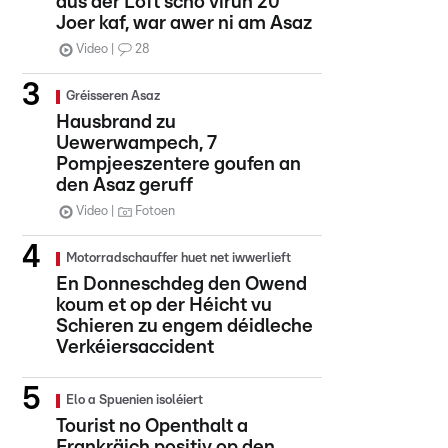
aus der Loft scho virun 20
Joer kaf, war awer ni am Asaz
Video
28
Gréisseren Asaz
Hausbrand zu
Uewerwampech, 7
Pompjeeszentere goufen an
den Asaz geruff
Video
Fotoen
Motorradschauffer huet net iwwerlieft
En Donneschdeg den Owend
koum et op der Héicht vu
Schieren zu engem déidleche
Verkéiersaccident
Elo a Spuenien isoléiert
Tourist no Openthalt a
Frankräich positiv op den