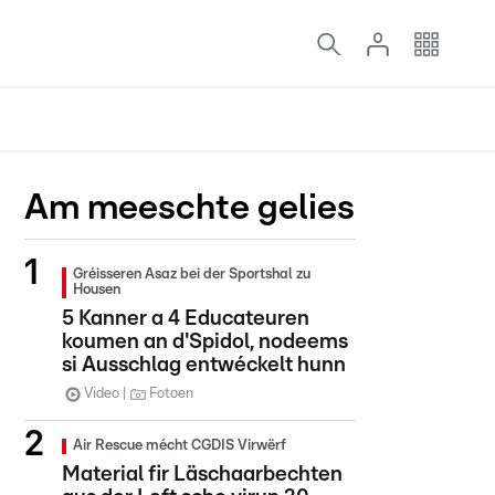
Am meeschte gelies
Gréisseren Asaz bei der Sportshal zu
Housen
5 Kanner a 4 Educateuren
koumen an d'Spidol, nodeems
si Ausschlag entwéckelt hunn
Video
Fotoen
Air Rescue mécht CGDIS Virwërf
Material fir Läschaarbechten