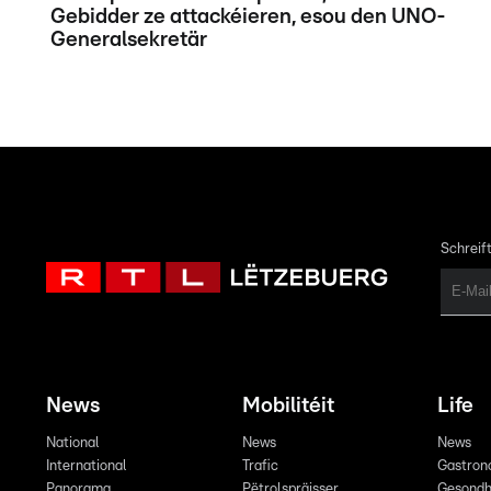
Gebidder ze attackéieren, esou den UNO-
Generalsekretär
Schreift
News
Mobilitéit
Life
National
News
News
International
Trafic
Gastron
Panorama
Pëtrolspräisser
Gesondh