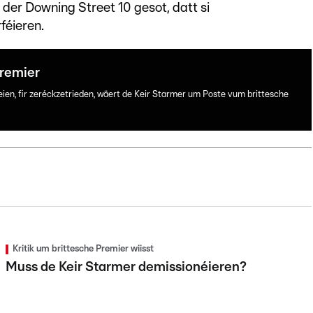
 der Downing Street 10 gesot, datt si
féieren.
Premier
eien, fir zeréckzetrieden, wäert de Keir Starmer um Poste vum brittesche
Kritik um brittesche Premier wiisst
Muss de Keir Starmer demissionéieren?