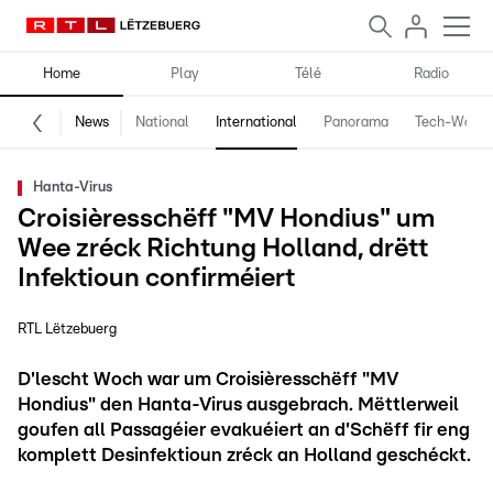
Home
Play
Télé
Radio
News
National
International
Panorama
Tech-World
Hanta-Virus
Croisièresschëff "MV Hondius" um
Wee zréck Richtung Holland, drëtt
Infektioun confirméiert
RTL Lëtzebuerg
D'lescht Woch war um Croisièresschëff "MV
Hondius" den Hanta-Virus ausgebrach. Mëttlerweil
goufen all Passagéier evakuéiert an d'Schëff fir eng
komplett Desinfektioun zréck an Holland geschéckt.