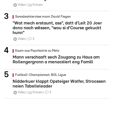
Video
Fotoen
Sonndesinterview mam David Fiegen
"Wat mech erstaunt, ass", datt d'Leit 20 Joer
dono nach wëssen, "wou si d'Course gekuckt
hunn"
Video
3
Koum aus Psychiatrie zu Metz
Mann verschaaft sech Zougang zu Haus am
Rollengergronn a menacéiert eng Famill
Futtball-Championnat: BGL Ligue
Nidderkuer klappt Opsteiger Walfer, Stroossen
neien Tabelleleader
Video
Fotoen
3