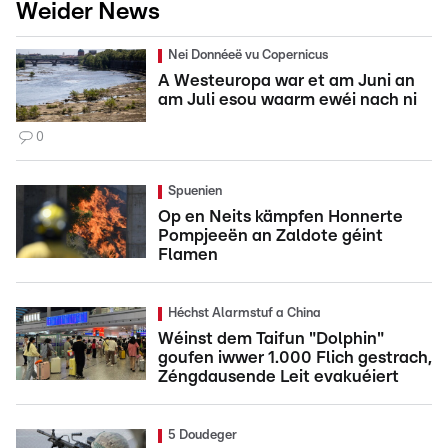
Weider News
Nei Donnéeë vu Copernicus
A Westeuropa war et am Juni an
am Juli esou waarm ewéi nach ni
0
Spuenien
Op en Neits kämpfen Honnerte
Pompjeeën an Zaldote géint
Flamen
Héchst Alarmstuf a China
Wéinst dem Taifun "Dolphin"
goufen iwwer 1.000 Flich gestrach,
Zéngdausende Leit evakuéiert
5 Doudeger