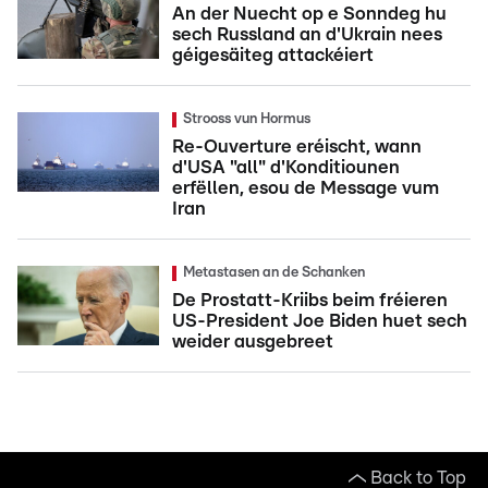
An der Nuecht op e Sonndeg hu
sech Russland an d'Ukrain nees
géigesäiteg attackéiert
Strooss vun Hormus
Re-Ouverture eréischt, wann
d'USA "all" d'Konditiounen
erfëllen, esou de Message vum
Iran
Metastasen an de Schanken
De Prostatt-Kriibs beim fréieren
US-President Joe Biden huet sech
weider ausgebreet
Back to Top