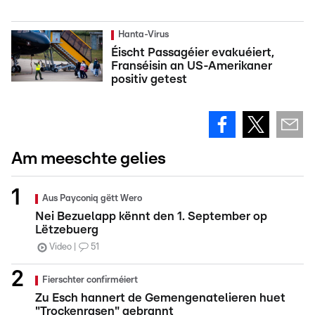
Hanta-Virus
Éischt Passagéier evakuéiert,
Franséisin an US-Amerikaner
positiv getest
Am meeschte gelies
Aus Payconiq gëtt Wero
Nei Bezuelapp kënnt den 1. September op
Lëtzebuerg
Video
51
Fierschter confirméiert
Zu Esch hannert de Gemengenatelieren huet
"Trockenrasen" gebrannt