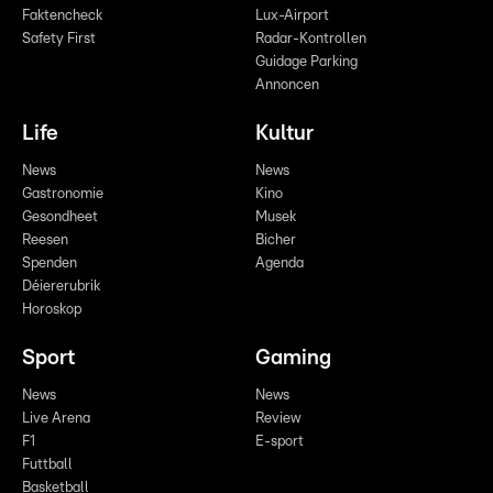
Faktencheck
Lux-Airport
Safety First
Radar-Kontrollen
Guidage Parking
Annoncen
Life
Kultur
News
News
Gastronomie
Kino
Gesondheet
Musek
Reesen
Bicher
Spenden
Agenda
Déiererubrik
Horoskop
Sport
Gaming
News
News
Live Arena
Review
F1
E-sport
Futtball
Basketball