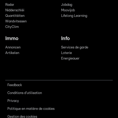
Radar
Jobdag
Nidderschléi
Moovijob
Quantitéiten
Lifelong Learning
Wandvitessen
CityClim
Immo
Info
Annoncen
Services de garde
Artikelen
Loterie
Energieauer
Feedback
Conditions d'utilisation
Privacy
Politique en matière de cookies
Gestion des cookies