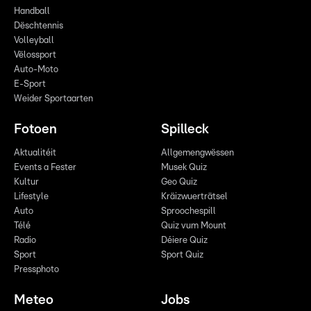
Handball
Dëschtennis
Volleyball
Vëlossport
Auto-Moto
E-Sport
Weider Sportaarten
Fotoen
Spilleck
Aktualitéit
Allgemengwëssen
Events a Fester
Musek Quiz
Kultur
Geo Quiz
Lifestyle
Kräizwuerträtsel
Auto
Sproochespill
Télé
Quiz vum Mount
Radio
Déiere Quiz
Sport
Sport Quiz
Pressphoto
Meteo
Jobs