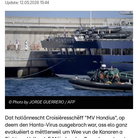
Update:
12.05.2026 15:44
©
Photo by JORGE GUERRERO / AFP
Dat hollännescht Croisièresschëff "MV Hondius", op
deem den Hanta-Virus ausgebrach war, ass elo ganz
evakuéiert a mëttlerweil um Wee vun de Kanaren a