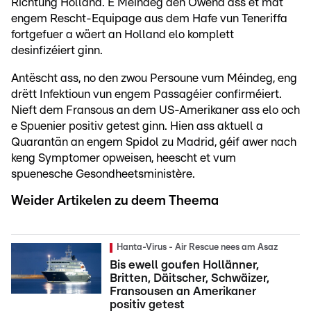
Richtung Holland. E Méindeg den Owend ass et mat
engem Rescht-Equipage aus dem Hafe vun Teneriffa
fortgefuer a wäert an Holland elo komplett
desinfizéiert ginn.
Antëscht ass, no den zwou Persoune vum Méindeg, eng
drëtt Infektioun vun engem Passagéier confirméiert.
Nieft dem Fransous an dem US-Amerikaner ass elo och
e Spuenier positiv getest ginn. Hien ass aktuell a
Quarantän an engem Spidol zu Madrid, géif awer nach
keng Symptomer opweisen, heescht et vum
spuenesche Gesondheetsministère.
Weider Artikelen zu deem Theema
Hanta-Virus - Air Rescue nees am Asaz
Bis ewell goufen Hollänner,
Britten, Däitscher, Schwäizer,
Fransousen an Amerikaner
positiv getest