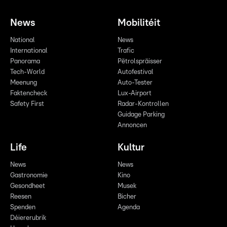
News
Mobilitéit
National
News
International
Trafic
Panorama
Pëtrolspräisser
Tech-World
Autofestival
Meenung
Auto-Tester
Faktencheck
Lux-Airport
Safety First
Radar-Kontrollen
Guidage Parking
Annoncen
Life
Kultur
News
News
Gastronomie
Kino
Gesondheet
Musek
Reesen
Bicher
Spenden
Agenda
Déiererubrik