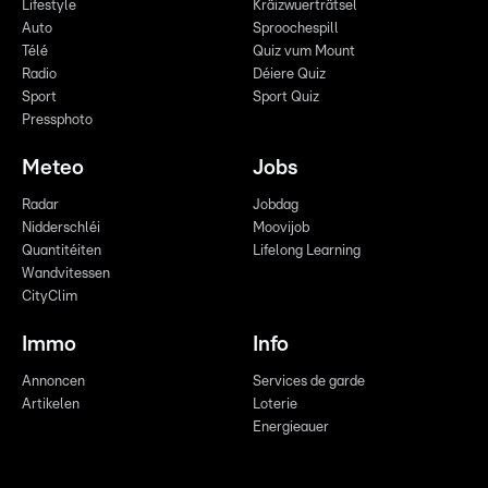
Lifestyle
Kräizwuerträtsel
Auto
Sproochespill
Télé
Quiz vum Mount
Radio
Déiere Quiz
Sport
Sport Quiz
Pressphoto
Meteo
Jobs
Radar
Jobdag
Nidderschléi
Moovijob
Quantitéiten
Lifelong Learning
Wandvitessen
CityClim
Immo
Info
Annoncen
Services de garde
Artikelen
Loterie
Energieauer