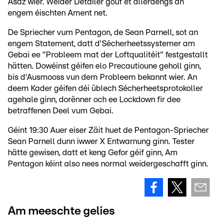
Asaz wier. Weider Detailer gouf et allerdéngs an
engem éischten Ament net.
De Spriecher vum Pentagon, de Sean Parnell, sot an
engem Statement, datt d'Sécherheetssystemer am
Gebai ee "Probleem mat der Loftqualitéit" festgestallt
hätten. Dowéinst géifen elo Precautioune geholl ginn,
bis d'Ausmooss vun dem Probleem bekannt wier. An
deem Kader géifen déi üblech Sécherheetsprotokoller
agehale ginn, dorënner och ee Lockdown fir dee
betraffenen Deel vum Gebai.
Géint 19:30 Auer eiser Zäit huet de Pentagon-Spriecher
Sean Parnell dunn iwwer X Entwarnung ginn. Tester
hätte gewisen, datt et keng Gefor géif ginn, Am
Pentagon kéint also nees normal weidergeschafft ginn.
Am meeschte gelies