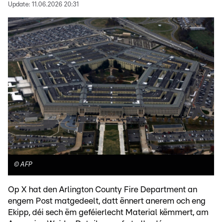
Update:
11.06.2026 20:31
©
AFP
Op X hat den Arlington County Fire Department an
engem Post matgedeelt, datt ënnert anerem och eng
Ekipp, déi sech ëm geféierlecht Material këmmert, am