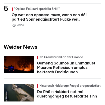
"Op kee Fall ouni spezielle Brëll"
Op wat een oppasse muss, wann een déi
partiell Sonnendäischtert kucke wëll
Video
Weider News
No Groussbrand an der Gironde
Gemeng Saumos un Emmanuel
Macron: Reflexioun amplaz
hektesch Decisiounen
Historesch nidderege Peegel prognostizéiert
De Rhäin riskéiert net méi
duerchgängeg befuerbar ze sinn