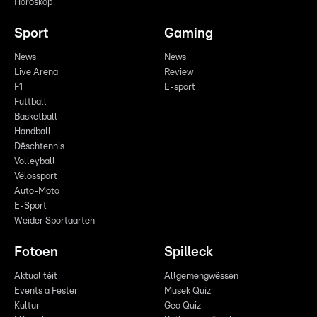
Horoskop
Sport
Gaming
News
News
Live Arena
Review
F1
E-sport
Futtball
Basketball
Handball
Dëschtennis
Volleyball
Vëlossport
Auto-Moto
E-Sport
Weider Sportaarten
Fotoen
Spilleck
Aktualitéit
Allgemengwëssen
Events a Fester
Musek Quiz
Kultur
Geo Quiz