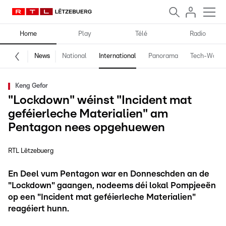
Home
Play
Télé
Radio
News
National
International
Panorama
Tech-World
Keng Gefor
"Lockdown" wéinst "Incident mat
geféierleche Materialien" am
Pentagon nees opgehuewen
RTL Lëtzebuerg
En Deel vum Pentagon war en Donneschden an de
"Lockdown" gaangen, nodeems déi lokal Pompjeeën
op een "Incident mat geféierleche Materialien"
reagéiert hunn.