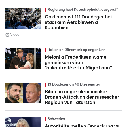
Regierung huet Katastrophefall ausgeruff
Op d'mannst 111 Doudeger bei
staarkem Äerdbiewen a
Kolumbien
Video
Italien an Dänemark op enger Linn
Meloni a Frederiksen warne
gemeinsam virun
"onkontrolléierter Migratioun"
13 Doudeger an 40 Blesséierter
Bilan no enger ukrainescher
Dronen-Attack an der russescher
Regioun vun Tatarstan
Schweden
Autoritéite mellen Opdeckung vu