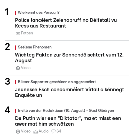
Wie kennt dës Persoun?
Police lancéiert Zeienopruff no Déifstall vu
Keess aus Restaurant
Fotoen
Seelene Phenomen
Wichteg Fakten zur Sonnendäischtert vum 12.
August
Video
Biisser Supporter geschloen an aggresséiert
Jeunesse Esch condamnéiert Virfall a kënnegt
Enquête un
Invité vun der Redaktioun (10. August) - Gast Gibéryen
De Putin wier een "Diktator", ma et misst een
awer mat him schwätzen
Video
Audio
64