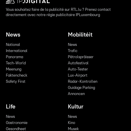
Vous souhaitez faire de la publicité sur RTL.lu ? Prenez contact
directement avec notre régie publicitaire IPLuxembourg
News
Mobilitéit
National
News
International
Trafic
Panorama
Pëtrolspräisser
Tech-World
Autofestival
Meenung
Auto-Tester
Faktencheck
Lux-Airport
Safety First
Radar-Kontrollen
Guidage Parking
Annoncen
Life
Kultur
News
News
Gastronomie
Kino
Gesondheet
Musek