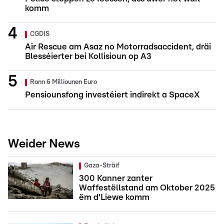
komm
CGDIS
Air Rescue am Asaz no Motorradsaccident, dräi
Blesséierter bei Kollisioun op A3
Ronn 6 Milliounen Euro
Pensiounsfong investéiert indirekt a SpaceX
Weider News
Gaza-Sträif
300 Kanner zanter
Waffestëllstand am Oktober 2025
ëm d'Liewe komm