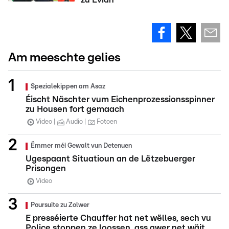
Am meeschte gelies
Spezialekippen am Asaz
Éischt Näschter vum Eichenprozessionsspinner
zu Housen fort gemaach
Video
Audio
Fotoen
Ëmmer méi Gewalt vun Detenuen
Ugespaant Situatioun an de Lëtzebuerger
Prisongen
Video
Poursuite zu Zolwer
E presséierte Chauffer hat net wëlles, sech vu
Police stoppen ze loossen, ass awer net wäit