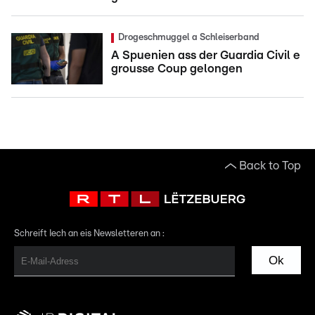
Drogeschmuggel a Schleiserband
A Spuenien ass der Guardia Civil e
grousse Coup gelongen
Back to Top
Schreift Iech an eis Newsletteren an :
Ok