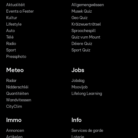
Aktualitéit
Allgemengwëssen
Events a Fester
Musek Quiz
Kultur
Geo Quiz
Lifestyle
Kräizwuerträtsel
Auto
Sproochespill
Télé
Quiz vum Mount
Radio
Déiere Quiz
Sport
Sport Quiz
Pressphoto
Meteo
Jobs
Radar
Jobdag
Nidderschléi
Moovijob
Quantitéiten
Lifelong Learning
Wandvitessen
CityClim
Immo
Info
Annoncen
Services de garde
Artikelen
Loterie