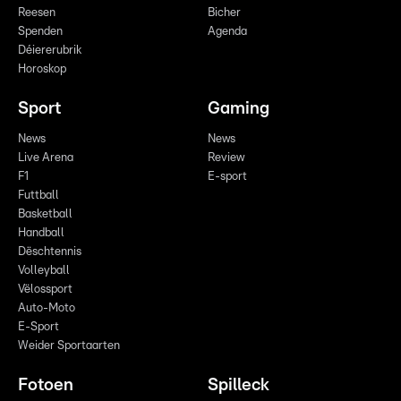
Reesen
Bicher
Spenden
Agenda
Déiererubrik
Horoskop
Sport
Gaming
News
News
Live Arena
Review
F1
E-sport
Futtball
Basketball
Handball
Dëschtennis
Volleyball
Vëlossport
Auto-Moto
E-Sport
Weider Sportaarten
Fotoen
Spilleck