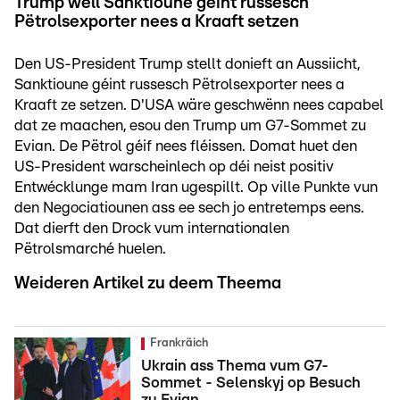
Trump wëll Sanktioune géint russesch
Pëtrolsexporter nees a Kraaft setzen
Den US-President Trump stellt donieft an Aussiicht,
Sanktioune géint russesch Pëtrolsexporter nees a
Kraaft ze setzen. D'USA wäre geschwënn nees capabel
dat ze maachen, esou den Trump um G7-Sommet zu
Evian. De Pëtrol géif nees fléissen. Domat huet den
US-President warscheinlech op déi neist positiv
Entwécklunge mam Iran ugespillt. Op ville Punkte vun
den Negociatiounen ass ee sech jo entretemps eens.
Dat dierft den Drock vum internationalen
Pëtrolsmarché huelen.
Weideren Artikel zu deem Theema
Frankräich
Ukrain ass Thema vum G7-
Sommet - Selenskyj op Besuch
zu Evian