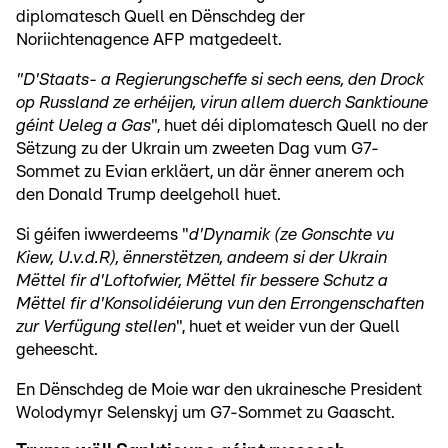
diplomatesch Quell en Dënschdeg der
Noriichtenagence AFP matgedeelt.
"D'Staats- a Regierungscheffe si sech eens, den Drock
op Russland ze erhéijen, virun allem duerch Sanktioune
géint Ueleg a Gas
", huet déi diplomatesch Quell no der
Sëtzung zu der Ukrain um zweeten Dag vum G7-
Sommet zu Evian erkläert, un där ënner anerem och
den Donald Trump deelgeholl huet.
Si géifen iwwerdeems "
d'Dynamik (ze Gonschte vu
Kiew, U.v.d.R), ënnerstëtzen, andeem si der Ukrain
Mëttel fir d'Loftofwier, Mëttel fir bessere Schutz a
Mëttel fir d'Konsolidéierung vun den Errongenschaften
zur Verfügung stellen
", huet et weider vun der Quell
geheescht.
En Dënschdeg de Moie war den ukrainesche President
Wolodymyr Selenskyj um G7-Sommet zu Gaascht.