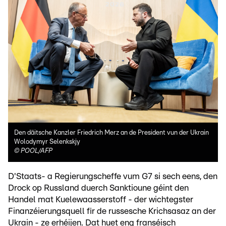
Den däitsche Kanzler Friedrich Merz an de President vun der Ukrain
Wolodymyr Selenkskjy
©
POOL/AFP
D'Staats- a Regierungscheffe vum G7 si sech eens, den
Drock op Russland duerch Sanktioune géint den
Handel mat Kuelewaasserstoff - der wichtegster
Finanzéierungsquell fir de russesche Krichsasaz an der
Ukrain - ze erhéijen. Dat huet eng franséisch