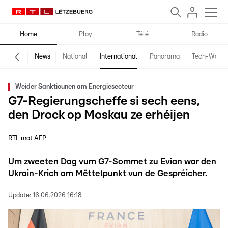
Home
Play
Télé
Radio
News
National
International
Panorama
Tech-World
Weider Sanktiounen am Energiesecteur
G7-Regierungscheffe si sech eens,
den Drock op Moskau ze erhéijen
RTL mat AFP
Um zweeten Dag vum G7-Sommet zu Evian war den
Ukrain-Krich am Mëttelpunkt vun de Gespréicher.
Update:
16.06.2026 16:18