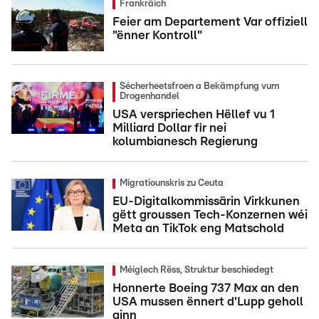
Frankräich
Feier am Departement Var offiziell
"ënner Kontroll"
Sécherheetsfroen a Bekämpfung vum
Drogenhandel
USA verspriechen Hëllef vu 1
Milliard Dollar fir nei
kolumbianesch Regierung
Migratiounskris zu Ceuta
EU-Digitalkommissärin Virkkunen
gëtt groussen Tech-Konzernen wéi
Meta an TikTok eng Matschold
Méiglech Rëss, Struktur beschiedegt
Honnerte Boeing 737 Max an den
USA mussen ënnert d'Lupp geholl
ginn