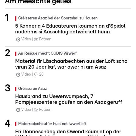
Am meeschte gelies
Gréisseren Asaz bei der Sportshal zu Housen
5 Kanner a 4 Educateuren koumen an d'Spidol,
nodeems si Ausschlag entwéckelt hunn
Video
Fotoen
Air Rescue mécht CGDIS Virwërf
Material fir Läschaarbechten aus der Loft scho
virun 20 Joer kaf, war awer ni am Asaz
Video
28
Gréisseren Asaz
Hausbrand zu Uewerwampech, 7
Pompjeeszentere goufen an den Asaz geruff
Video
Fotoen
Motorradschauffer huet net iwwerlieft
En Donneschdeg den Owend koum et op der