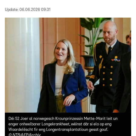
Update:
06.06.2026 09:31
Déi 52 Joer al norwegesch Krounprinzessin Mette-Marit leit un
enger onheelbarer Longekrankheet, wéinst där si elo op eng
Waardelëscht fir eng Longentransplantatioun gesat gouf.
©
NTB/AFP/Archiv