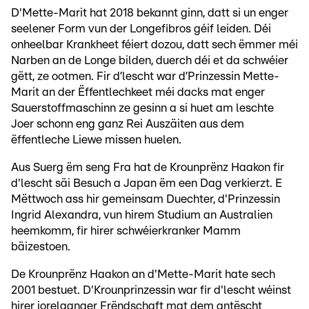
D'Mette-Marit hat 2018 bekannt ginn, datt si un enger
seelener Form vun der Longefibros géif leiden. Déi
onheelbar Krankheet féiert dozou, datt sech ëmmer méi
Narben an de Longe bilden, duerch déi et da schwéier
gëtt, ze ootmen. Fir d’lescht war d’Prinzessin Mette-
Marit an der Ëffentlechkeet méi dacks mat enger
Sauerstoffmaschinn ze gesinn a si huet am leschte
Joer schonn eng ganz Rei Auszäiten aus dem
ëffentleche Liewe missen huelen.
Aus Suerg ëm seng Fra hat de Krounprënz Haakon fir
d'lescht säi Besuch a Japan ëm een Dag verkierzt. E
Mëttwoch ass hir gemeinsam Duechter, d'Prinzessin
Ingrid Alexandra, vun hirem Studium an Australien
heemkomm, fir hirer schwéierkranker Mamm
bäizestoen.
De Krounprënz Haakon an d'Mette-Marit hate sech
2001 bestuet. D'Krounprinzessin war fir d'lescht wéinst
hirer jorelaanger Frëndschaft mat dem antëscht