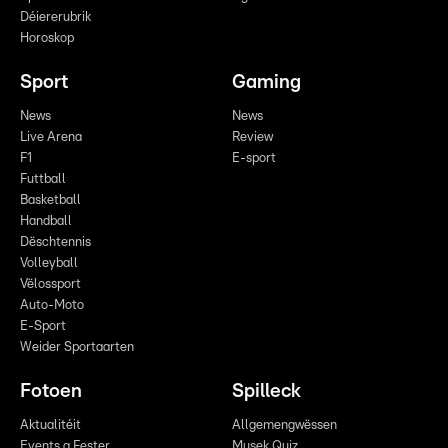
Déiererubrik
Horoskop
Sport
Gaming
News
News
Live Arena
Review
F1
E-sport
Futtball
Basketball
Handball
Dëschtennis
Volleyball
Vëlossport
Auto-Moto
E-Sport
Weider Sportaarten
Fotoen
Spilleck
Aktualitéit
Allgemengwëssen
Events a Fester
Musek Quiz