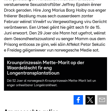
verstuerwene Sexualstroftäter Jeffrey Epstein ënner
Drock geroden. Hire Jong Marius Borg Hoiby aus enger
fréierer Bezéiung muss sech ausserdeem zanter
Februar wéinst Virwërf vu Vergewaltegung viru Geriicht
veräntweren. Een Urteel géint hie gëtt sech fir de 15.
Juni erwaart. Den 29 Joer ale Mann hat ugefrot, wéinst
dem Gesondheetszoustand vu senger Mamm aus dem
Prisong entlooss ze ginn, wéi säin Affekot Petar Sekulic
e Freideg géigeniwwer vun norwegesche Medie sot.
Krounprinzessin Mette-Marit op der
Waardelëscht fir eng
Longentransplantatioun
Déi 52 Joer al norwegesch Krounprinzessin Mette-Marit leit un
enger onheelbarer Longekrankheet.