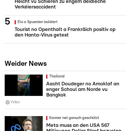
Héicht vu Schieren zu engem déidleche
Verkéiersaccident
Elo a Spuenien isoléiert
Tourist no Openthalt a Frankräich positiv op
den Hanta-Virus getest
Weider News
Thailand
Aacht Doudeger no Amoklaf an
enger Schoul am Norde vu
Bangkok
Video
Kanner net genuch geschützt
Meta muss an den USA 567
Milliounen Dollar Strof bezuelen