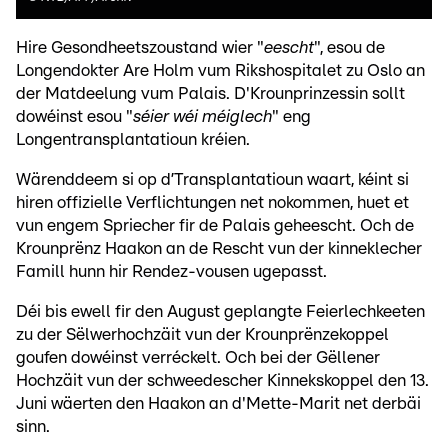
Hire Gesondheetszoustand wier "
eescht
", esou de
Longendokter Are Holm vum Rikshospitalet zu Oslo an
der Matdeelung vum Palais. D'Krounprinzessin sollt
dowéinst esou "
séier wéi méiglech
" eng
Longentransplantatioun kréien.
Wärenddeem si op d’Transplantatioun waart, kéint si
hiren offizielle Verflichtungen net nokommen, huet et
vun engem Spriecher fir de Palais geheescht. Och de
Krounprënz Haakon an de Rescht vun der kinneklecher
Famill hunn hir Rendez-vousen ugepasst.
Déi bis ewell fir den August geplangte Feierlechkeeten
zu der Sëlwerhochzäit vun der Krounprënzekoppel
goufen dowéinst verréckelt. Och bei der Gëllener
Hochzäit vun der schweedescher Kinnekskoppel den 13.
Juni wäerten den Haakon an d'Mette-Marit net derbäi
sinn.