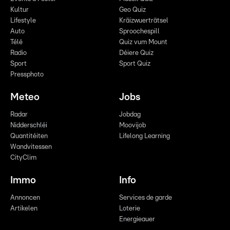
Kultur
Geo Quiz
Lifestyle
Kräizwuerträtsel
Auto
Sproochespill
Télé
Quiz vum Mount
Radio
Déiere Quiz
Sport
Sport Quiz
Pressphoto
Meteo
Jobs
Radar
Jobdag
Nidderschléi
Moovijob
Quantitéiten
Lifelong Learning
Wandvitessen
CityClim
Immo
Info
Annoncen
Services de garde
Artikelen
Loterie
Energieauer