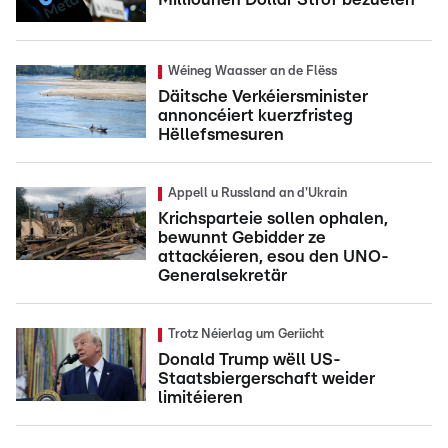
Wéineg Waasser an de Flëss
Däitsche Verkéiersminister
annoncéiert kuerzfristeg
Hëllefsmesuren
Appell u Russland an d'Ukrain
Krichsparteie sollen ophalen,
bewunnt Gebidder ze
attackéieren, esou den UNO-
Generalsekretär
Trotz Néierlag um Geriicht
Donald Trump wëll US-
Staatsbiergerschaft weider
limitéieren