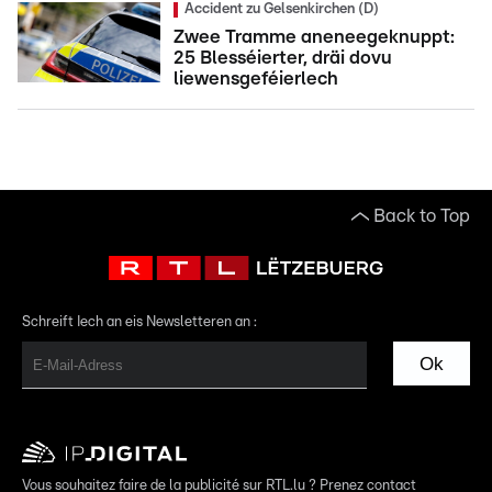
Accident zu Gelsenkirchen (D)
Zwee Tramme aneneegeknuppt:
25 Blesséierter, dräi dovu
liewensgeféierlech
Back to Top
Schreift Iech an eis Newsletteren an :
Ok
Vous souhaitez faire de la publicité sur RTL.lu ? Prenez contact