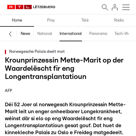
Home
Play
Télé
Radio
News
National
International
Panorama
Tech-World
Norwegesche Palais deelt mat
Krounprinzessin Mette-Marit op der
Waardelëscht fir eng
Longentransplantatioun
AFP
Déi 52 Joer al norwegesch Krounprinzessin Mette-
Marit leit un enger onheelbarer Longekrankheet,
wéinst där si elo op eng Waardelëscht fir eng
Longentransplantatioun gesat gouf. Dat huet de
kinnekleche Palais zu Oslo e Freideg matgedeelt.