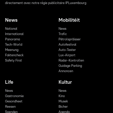
directement avec notre régie publicitaire IPLuxembourg
News
Mobilitéit
National
News
International
Trafic
Panorama
Pëtrolspräisser
Tech-World
Autofestival
Meenung
Auto-Tester
Faktencheck
Lux-Airport
Safety First
Radar-Kontrollen
Guidage Parking
Annoncen
Life
Kultur
News
News
Gastronomie
Kino
Gesondheet
Musek
Reesen
Bicher
Spenden
Agenda