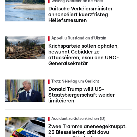
Wéineg Waasser an de Flëss
Däitsche Verkéiersminister
annoncéiert kuerzfristeg
Hëllefsmesuren
Appell u Russland an d'Ukrain
Krichsparteie sollen ophalen,
bewunnt Gebidder ze
attackéieren, esou den UNO-
Generalsekretär
Trotz Néierlag um Geriicht
Donald Trump wëll US-
Staatsbiergerschaft weider
limitéieren
Accident zu Gelsenkirchen (D)
Zwee Tramme aneneegeknuppt:
25 Blesséierter, dräi dovu