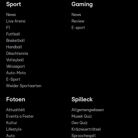
Sport
Gaming
News
News
Live Arena
Review
F1
E-sport
Futtball
Basketball
Handball
Dëschtennis
Volleyball
Vëlossport
Auto-Moto
E-Sport
Weider Sportaarten
Fotoen
Spilleck
Aktualitéit
Allgemengwëssen
Events a Fester
Musek Quiz
Kultur
Geo Quiz
Lifestyle
Kräizwuerträtsel
Auto
Sproochespill