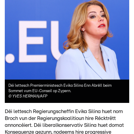
Déi lettesch Premierministesch Evika Silina Enn Abrëll beim
Sommet vum EU-Conseil op Zypern.
©
YVES HERMAN/AFP
Déi lettesch Regierungscheffin Evika Silina huet nom
Broch vun der Regierungskoalitioun hire Récktrëtt
annoncéiert. Déi liberalkonservativ Silina huet domat
Konsequenze gezunn, nodeems hire progressive