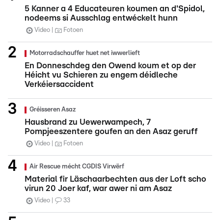
5 Kanner a 4 Educateuren koumen an d'Spidol,
nodeems si Ausschlag entwéckelt hunn
Video
Fotoen
Motorradschauffer huet net iwwerlieft
En Donneschdeg den Owend koum et op der
Héicht vu Schieren zu engem déidleche
Verkéiersaccident
Gréisseren Asaz
Hausbrand zu Uewerwampech, 7
Pompjeeszentere goufen an den Asaz geruff
Video
Fotoen
Air Rescue mécht CGDIS Virwërf
Material fir Läschaarbechten aus der Loft scho
virun 20 Joer kaf, war awer ni am Asaz
Video
33