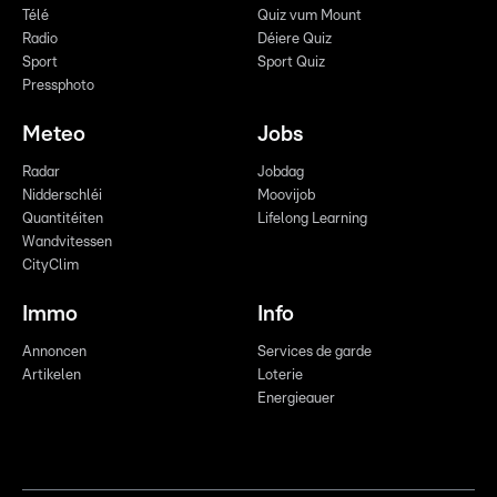
Télé
Quiz vum Mount
Radio
Déiere Quiz
Sport
Sport Quiz
Pressphoto
Meteo
Jobs
Radar
Jobdag
Nidderschléi
Moovijob
Quantitéiten
Lifelong Learning
Wandvitessen
CityClim
Immo
Info
Annoncen
Services de garde
Artikelen
Loterie
Energieauer