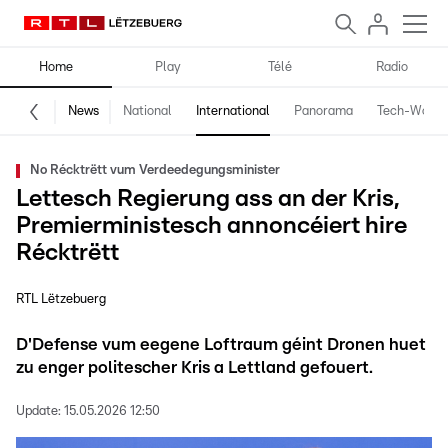
Home
Play
Télé
Radio
News
National
International
Panorama
Tech-World
No Récktrëtt vum Verdeedegungsminister
Lettesch Regierung ass an der Kris,
Premierministesch annoncéiert hire
Récktrëtt
RTL Lëtzebuerg
D'Defense vum eegene Loftraum géint Dronen huet
zu enger politescher Kris a Lettland gefouert.
Update:
15.05.2026 12:50