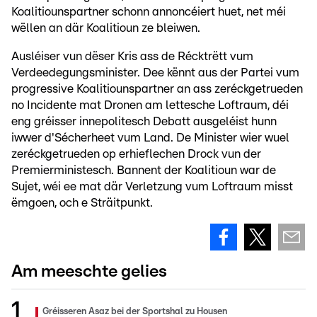
Koalitiounspartner schonn annoncéiert huet, net méi
wëllen an där Koalitioun ze bleiwen.
Ausléiser vun dëser Kris ass de Récktrëtt vum
Verdeedegungsminister. Dee kënnt aus der Partei vum
progressive Koalitiounspartner an ass zeréckgetrueden
no Incidente mat Dronen am lettesche Loftraum, déi
eng gréisser innepolitesch Debatt ausgeléist hunn
iwwer d'Sécherheet vum Land. De Minister wier wuel
zeréckgetrueden op erhieflechen Drock vun der
Premierministesch. Bannent der Koalitioun war de
Sujet, wéi ee mat där Verletzung vum Loftraum misst
ëmgoen, och e Sträitpunkt.
Am meeschte gelies
Gréisseren Asaz bei der Sportshal zu Housen