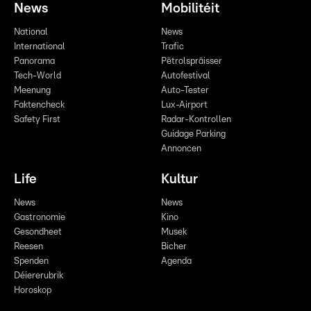
News
Mobilitéit
National
News
International
Trafic
Panorama
Pëtrolspräisser
Tech-World
Autofestival
Meenung
Auto-Tester
Faktencheck
Lux-Airport
Safety First
Radar-Kontrollen
Guidage Parking
Annoncen
Life
Kultur
News
News
Gastronomie
Kino
Gesondheet
Musek
Reesen
Bicher
Spenden
Agenda
Déiererubrik
Horoskop