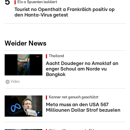
Elo a Spuenien isoléiert
Tourist no Openthalt a Frankräich positiv op
den Hanta-Virus getest
Weider News
Thailand
Aacht Doudeger no Amoklaf an
enger Schoul am Norde vu
Bangkok
Video
Kanner net genuch geschützt
Meta muss an den USA 567
Milliounen Dollar Strof bezuelen