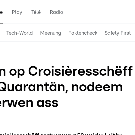
e
Play
Télé
Radio
Tech-World
Meenung
Faktencheck
Safety First
n op Croisièresschëff
 Quarantän, nodeem
erwen ass