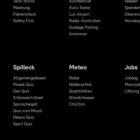
Tech-World
Autofestival
Reesen
Meenung
Auto-Tester
Spende
Faktencheck
Lux-Airport
Déiereru
Safety First
Radar-Kontrollen
Horosko
Guidage Parking
Annoncen
Spilleck
Meteo
Jobs
Allgemengwëssen
Radar
Jobdag
Musek Quiz
Nidderschléi
Moovijo
Geo Quiz
Quantitéiten
Lifelong
Kräizwuerträtsel
Wandvitessen
Sproochespill
CityClim
Quiz vum Mount
Déiere Quiz
Sport Quiz