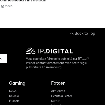
chineesesch Invasioun
Video
Back to Top
k
Vous souhaitez faire de la publicité sur RTL.lu ?
Prenez contact directement avec notre régie
publicitaire IPLuxembourg
Gaming
Fotoen
News
Aktualitéit
Review
Events a Fester
E-sport
Kultur