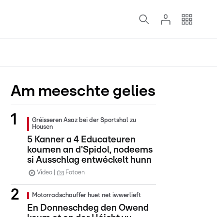
Am meeschte gelies
Gréisseren Asaz bei der Sportshal zu
Housen
5 Kanner a 4 Educateuren
koumen an d'Spidol, nodeems
si Ausschlag entwéckelt hunn
Video
Fotoen
Motorradschauffer huet net iwwerlieft
En Donneschdeg den Owend