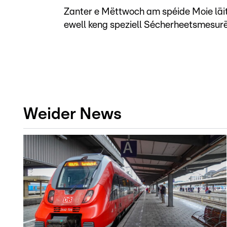
Zanter e Mëttwoch am spéide Moie läit
ewell keng speziell Sécherheetsmesurë
Weider News