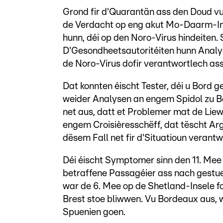
Grond fir d'Quarantän ass den Doud v
de Verdacht op eng akut Mo-Daarm-Inf
hunn, déi op den Noro-Virus hindeiten.
D'Gesondheetsautoritéiten hunn Analys
de Noro-Virus dofir verantwortlech ass
Dat konnten éischt Tester, déi u Bord 
weider Analysen an engem Spidol zu B
net aus, datt et Problemer mat de Lie
engem Croisièresschëff, dat tëscht Ar
dësem Fall net fir d'Situatioun verantw
Déi éischt Symptomer sinn den 11. Mee
betraffene Passagéier ass nach gestu
war de 6. Mee op de Shetland-Insele fo
Brest stoe bliwwen. Vu Bordeaux aus, wo
Spuenien goen.