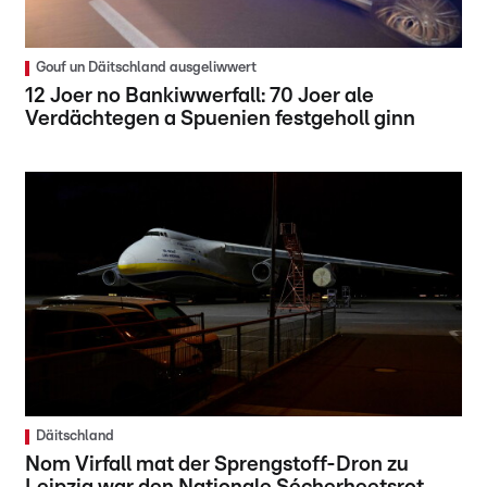
Gouf un Däitschland ausgeliwwert
12 Joer no Bankiwwerfall: 70 Joer ale
Verdächtegen a Spuenien festgeholl ginn
Däitschland
Nom Virfall mat der Sprengstoff-Dron zu