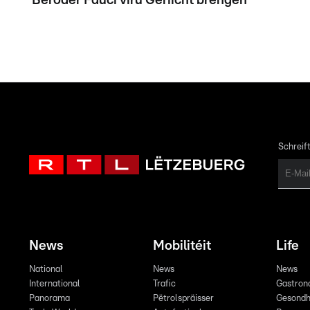
Beroder Fauci viru Geriicht bréngen
Schreift
News
Mobilitéit
Life
National
News
News
International
Trafic
Gastron
Panorama
Pëtrolspräisser
Gesondh