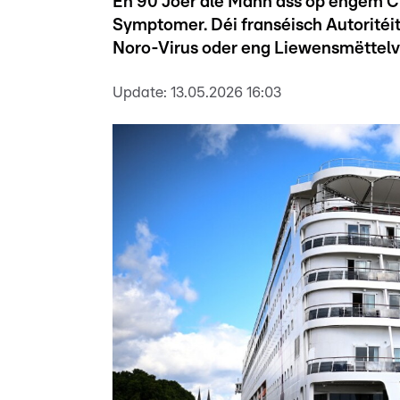
En 90 Joer ale Mann ass op engem Cr
Symptomer. Déi franséisch Autoritéi
Noro-Virus oder eng Liewensmëttelv
Update:
13.05.2026 16:03