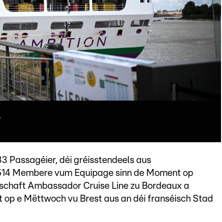
.
3 Passagéier, déi gréisstendeels aus
 514 Membere vum Equipage sinn de Moment op
lschaft Ambassador Cruise Line zu Bordeaux a
 op e Mëttwoch vu Brest aus an déi franséisch Stad