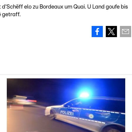
 d'Schëff elo zu Bordeaux um Quai. U Land goufe bis
 getraff.