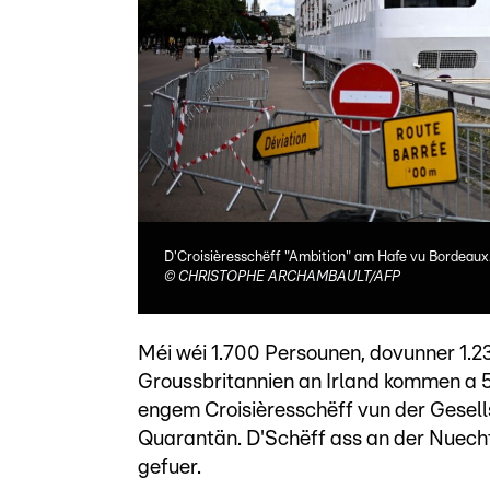
D'Croisièresschëff "Ambition" am Hafe vu Bordeaux
©
CHRISTOPHE ARCHAMBAULT/AFP
Méi wéi 1.700 Persounen, dovunner 1.23
Groussbritannien an Irland kommen a
engem Croisièresschëff vun der Gesel
Quarantän. D'Schëff ass an der Nuecht
gefuer.