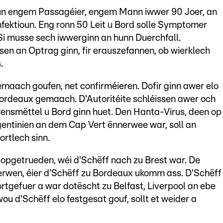
un engem Passagéier, engem Mann iwwer 90 Joer, an
ektioun. Eng ronn 50 Leit u Bord solle Symptomer
 Si musse sech iwwerginn an hunn Duerchfall.
en an Optrag ginn, fir erauszefannen, ob wierklech
.
gemaach goufen, net confirméieren. Dofir ginn awer elo
ordeaux gemaach. D'Autoritéite schléissen awer och
wensmëttel u Bord ginn huet. Den Hanta-Virus, deen op
gentinien an dem Cap Vert ënnerwee war, soll an
ortlech sinn.
 opgetrueden, wéi d'Schëff nach zu Brest war. De
erwen, éier d'Schëff zu Bordeaux ukomm ass. D'Schëff
rtgefuer a war dotëscht zu Belfast, Liverpool an ebe
u d'Schëff elo festgesat gouf, sollt et weider a