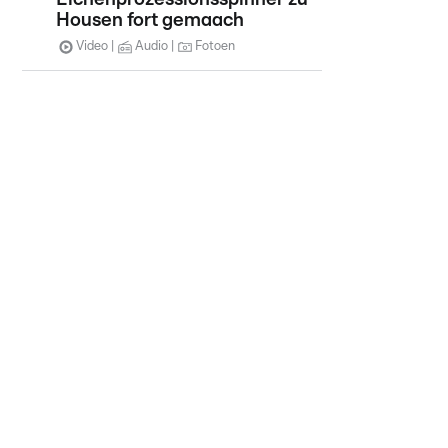
Housen fort gemaach
Video
Audio
Fotoen