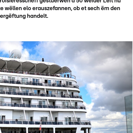
oisièresschëff gestuerwen a 50 weider Leit hu
te wëllen elo erauszefannen, ob et sech ëm den
ergëftung handelt.