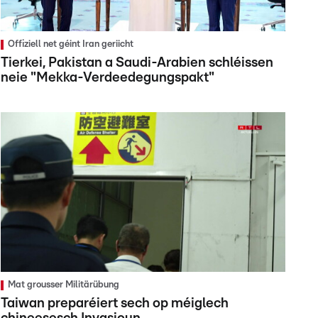
Offiziell net géint Iran geriicht
Tierkei, Pakistan a Saudi-Arabien schléissen
neie "Mekka-Verdeedegungspakt"
Mat grousser Militärübung
Taiwan preparéiert sech op méiglech