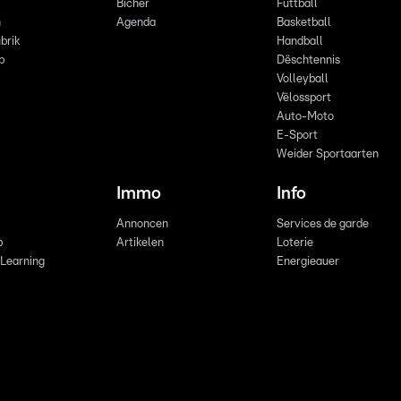
Bicher
Futtball
n
Agenda
Basketball
brik
Handball
p
Dëschtennis
Volleyball
Vëlossport
Auto-Moto
E-Sport
Weider Sportaarten
Immo
Info
Annoncen
Services de garde
b
Artikelen
Loterie
 Learning
Energieauer