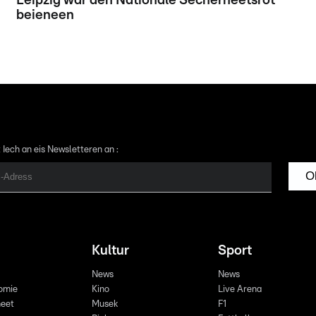
Leipzig war den Nationale Sécherheetsrot
beieneen
 Iech an eis Newsletteren an :
O
Kultur
Sport
News
News
omie
Kino
Live Arena
eet
Musek
F1