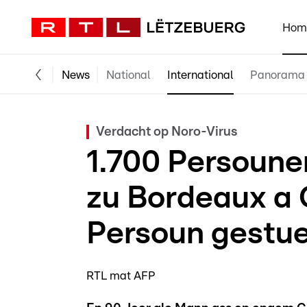
Hom
News
National
International
Panorama
Verdacht op Noro-Virus
1.700 Persoune
zu Bordeaux a
Persoun gestu
RTL mat AFP