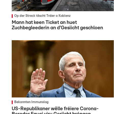
Op der Streck tëscht Tréier a Koblenz
Mann hat keen Ticket an huet
Zuchbegleederin an d'Gesiicht geschloen
Bekannten Immunolog
US-Republikaner wëlle fréiere Corona-