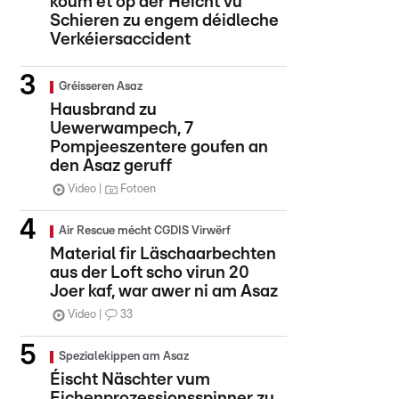
koum et op der Héicht vu
Schieren zu engem déidleche
Verkéiersaccident
Gréisseren Asaz
Hausbrand zu
Uewerwampech, 7
Pompjeeszentere goufen an
den Asaz geruff
Video
Fotoen
Air Rescue mécht CGDIS Virwërf
Material fir Läschaarbechten
aus der Loft scho virun 20
Joer kaf, war awer ni am Asaz
Video
33
Spezialekippen am Asaz
Éischt Näschter vum
Eichenprozessionsspinner zu