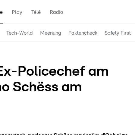
e
Play
Télé
Radio
Tech-World
Meenung
Faktencheck
Safety First
Ex-Policechef am
 no Schëss am