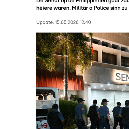
De Senat op de Philippinnen gouf z
héiere waren. Militär a Police sinn 
Update:
15.05.2026 12:40