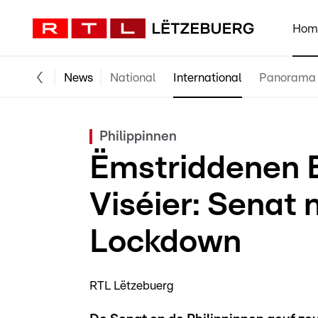
Hom
News
National
International
Panorama
Philippinnen
Ëmstriddenen 
Viséier: Senat
Lockdown
RTL Lëtzebuerg