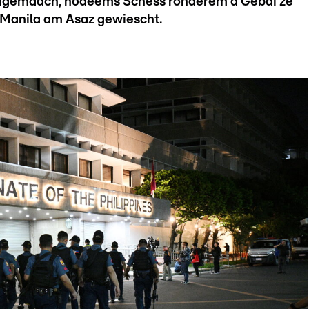
ougemaach, nodeems Schëss ronderëm d’Gebai ze
zu Manila am Asaz gewiescht.