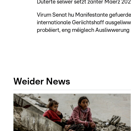
Duterte selwer sëtzt zanter Mäerz 20
Virum Senat hu Manifestante gefuerder
internationale Geriichtshaff ausgeliww
probéiert, eng méiglech Ausliwwerung 
Weider News