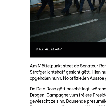
©
TED ALJIBE/AFP
Am Mëttelpunkt steet de Senateur Ron
Strofgeriichtshaff gesicht gëtt. Hien h
opgehalen hunn. No offiziellen Aussoe g
De Dela Rosa gëtt beschëllegt, wärend 
Drogen-Campagne vum fréiere Presiden
gewiescht ze sinn. Dausende presuméi