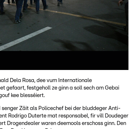
ald Dela Rosa, dee vum Internationale
uet gefaart, festgeholl ze ginn a soll sech am Gebai
ouf kee blesséiert.
senger Zäit als Policechef bei der bluddeger Anti-
t Rodrigo Duterte mat responsabel, fir vill Doudeger
ert Drogendealer waren deemools erschoss ginn. Den