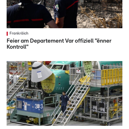
Frankräich
Feier am Departement Var offiziell "ënner
Kontroll"