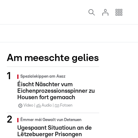
Am meeschte gelies
Spezialekippen am Asaz
Éischt Näschter vum
Eichenprozessionsspinner zu
Housen fort gemaach
Video
Audio
Fotoen
Ëmmer méi Gewalt vun Detenuen
Ugespaant Situatioun an de
Lëtzebuerger Prisongen