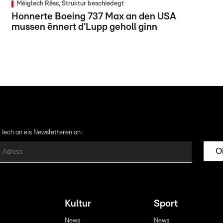
Méiglech Rëss, Struktur beschiedegt
Honnerte Boeing 737 Max an den USA
mussen ënnert d'Lupp geholl ginn
 Iech an eis Newsletteren an :
O
Kultur
Sport
News
News