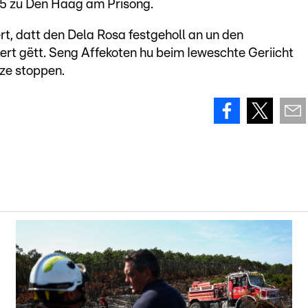
25 zu Den Haag am Prisong.
t, datt den Dela Rosa festgeholl an un den
ert gëtt. Seng Affekoten hu beim Ieweschte Geriicht
ze stoppen.