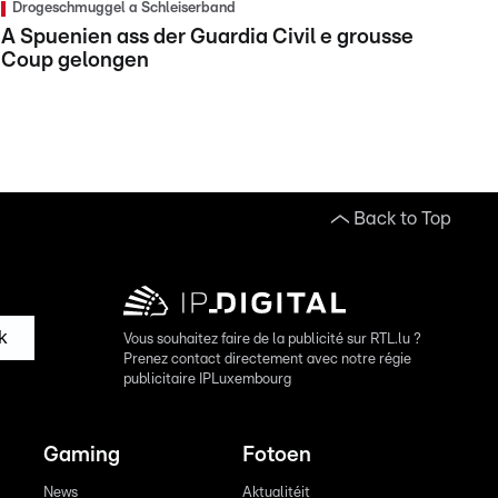
Drogeschmuggel a Schleiserband
A Spuenien ass der Guardia Civil e grousse
Coup gelongen
Back to Top
k
Vous souhaitez faire de la publicité sur RTL.lu ?
Prenez contact directement avec notre régie
publicitaire IPLuxembourg
Gaming
Fotoen
News
Aktualitéit