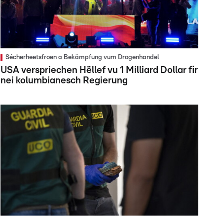
Sécherheetsfroen a Bekämpfung vum Drogenhandel
USA verspriechen Hëllef vu 1 Milliard Dollar fir
nei kolumbianesch Regierung