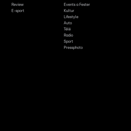
Review
Events a Fester
E-sport
Kultur
Lifestyle
Auto
Télé
Radio
Sport
Pressphoto