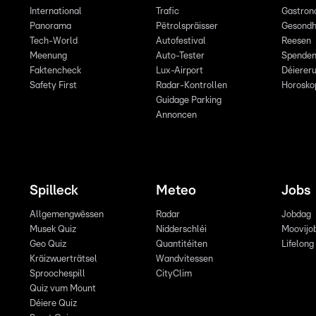
International
Trafic
Gastron
Panorama
Pëtrolspräisser
Gesondh
Tech-World
Autofestival
Reesen
Meenung
Auto-Tester
Spende
Faktencheck
Lux-Airport
Déiereru
Safety First
Radar-Kontrollen
Horosko
Guidage Parking
Annoncen
Spilleck
Meteo
Jobs
Allgemengwëssen
Radar
Jobdag
Musek Quiz
Nidderschléi
Moovijo
Geo Quiz
Quantitéiten
Lifelong
Kräizwuerträtsel
Wandvitessen
Sproochespill
CityClim
Quiz vum Mount
Déiere Quiz