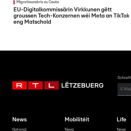
Migratiounskris zu Ceuta
EU-Digitalkommissärin Virkkunen gëtt
groussen Tech-Konzernen wéi Meta an TikTok
eng Matschold
Schreift
News
Mobilitéit
Life
National
News
News