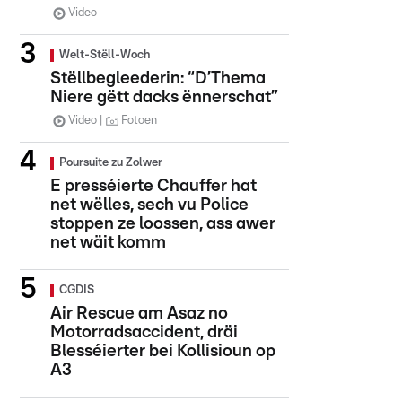
Video
Welt-Stëll-Woch
Stëllbegleederin: “D’Thema
Niere gëtt dacks ënnerschat”
Video
Fotoen
Poursuite zu Zolwer
E presséierte Chauffer hat
net wëlles, sech vu Police
stoppen ze loossen, ass awer
net wäit komm
CGDIS
Air Rescue am Asaz no
Motorradsaccident, dräi
Blesséierter bei Kollisioun op
A3