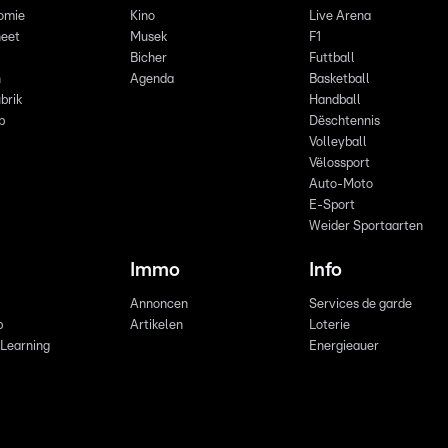
omie
Kino
Live Arena
eet
Musek
F1
Bicher
Futtball
n
Agenda
Basketball
brik
Handball
p
Dëschtennis
Volleyball
Vëlossport
Auto-Moto
E-Sport
Weider Sportaarten
Immo
Info
Annoncen
Services de garde
b
Artikelen
Loterie
 Learning
Energieauer