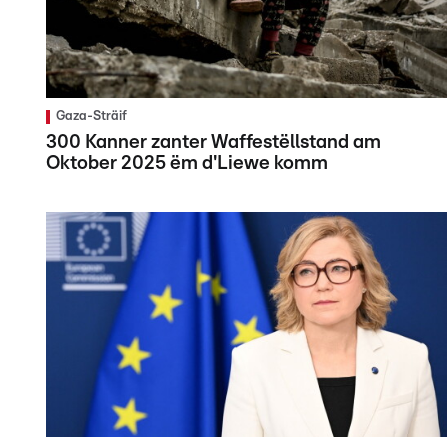
Gaza-Sträif
300 Kanner zanter Waffestëllstand am
Oktober 2025 ëm d'Liewe komm