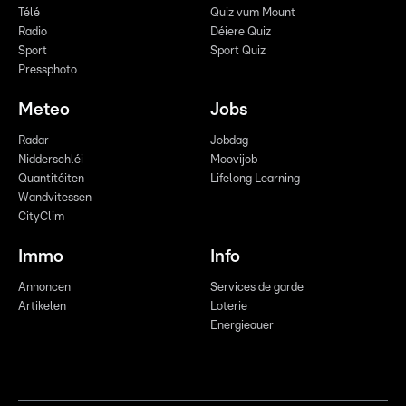
Télé
Quiz vum Mount
Radio
Déiere Quiz
Sport
Sport Quiz
Pressphoto
Meteo
Jobs
Radar
Jobdag
Nidderschléi
Moovijob
Quantitéiten
Lifelong Learning
Wandvitessen
CityClim
Immo
Info
Annoncen
Services de garde
Artikelen
Loterie
Energieauer