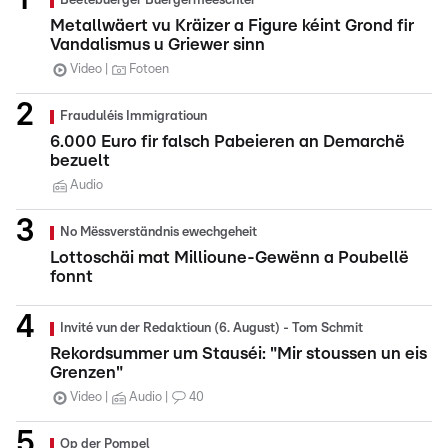
Beetebuerger Buergermeeschter
Metallwäert vu Kräizer a Figure kéint Grond fir
Vandalismus u Griewer sinn
Video
Fotoen
Frauduléis Immigratioun
6.000 Euro fir falsch Pabeieren an Demarchë
bezuelt
Audio
No Mëssverständnis ewechgeheit
Lottoschäi mat Millioune-Gewënn a Poubellë
fonnt
Invité vun der Redaktioun (6. August) - Tom Schmit
Rekordsummer um Stauséi: "Mir stoussen un eis
Grenzen"
Video
Audio
40
Op der Pompel