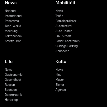
News
Mobilitéit
National
News
International
Trafic
Panorama
Pëtrolspräisser
Tech-World
Autofestival
Meenung
Auto-Tester
Faktencheck
Lux-Airport
Safety First
Radar-Kontrollen
Guidage Parking
Annoncen
Life
Kultur
News
News
Gastronomie
Kino
Gesondheet
Musek
Reesen
Bicher
Spenden
Agenda
Déiererubrik
Horoskop