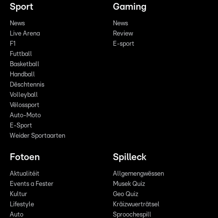
Sport
Gaming
News
News
Live Arena
Review
F1
E-sport
Futtball
Basketball
Handball
Dëschtennis
Volleyball
Vëlossport
Auto-Moto
E-Sport
Weider Sportaarten
Fotoen
Spilleck
Aktualitéit
Allgemengwëssen
Events a Fester
Musek Quiz
Kultur
Geo Quiz
Lifestyle
Kräizwuerträtsel
Auto
Sproochespill