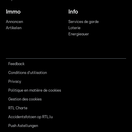
Immo
Info
Annoncen
Services de garde
Artikelen
Loterie
Energieauer
Feedback
Conditions d'utilisation
Privacy
Politique en matière de cookies
Gestion des cookies
RTL Charte
Accidentsfotoen op RTL.lu
Push Astellungen