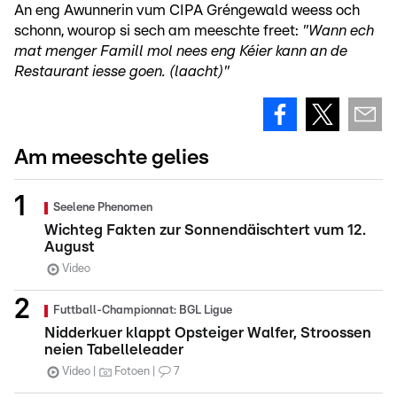
An eng Awunnerin vum CIPA Gréngewald weess och
schonn, wourop si sech am meeschte freet:
"Wann ech
mat menger Famill mol nees eng Kéier kann an de
Restaurant iesse goen. (laacht)"
Am meeschte gelies
Seelene Phenomen
Wichteg Fakten zur Sonnendäischtert vum 12.
August
Video
Futtball-Championnat: BGL Ligue
Nidderkuer klappt Opsteiger Walfer, Stroossen
neien Tabelleleader
Video
Fotoen
7