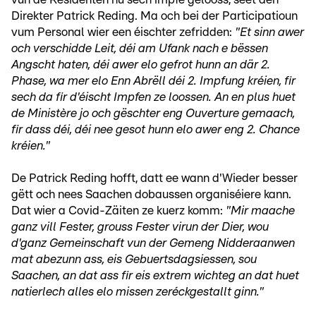
Direkter Patrick Reding. Ma och bei der Participatioun
vum Personal wier een éischter zefridden:
"Et sinn awer
och verschidde Leit, déi am Ufank nach e bëssen
Angscht haten, déi awer elo gefrot hunn an där 2.
Phase, wa mer elo Enn Abrëll déi 2. Impfung kréien, fir
sech da fir d'éischt Impfen ze loossen. An en plus huet
de Ministère jo och gëschter eng Ouverture gemaach,
fir dass déi, déi nee gesot hunn elo awer eng 2. Chance
kréien."
De Patrick Reding hofft, datt ee wann d'Wieder besser
gëtt och nees Saachen dobaussen organiséiere kann.
Dat wier a Covid-Zäiten ze kuerz komm:
"Mir maache
ganz vill Fester, grouss Fester virun der Dier, wou
d'ganz Gemeinschaft vun der Gemeng Nidderaanwen
mat abezunn ass, eis Gebuertsdagsiessen, sou
Saachen, an dat ass fir eis extrem wichteg an dat huet
natierlech alles elo missen zeréckgestallt ginn."