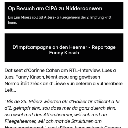
Op Besuch am CIPA zu Nidderaanwen
Bis Enn Mäerz soll all Alters- a Fleegeheem déi 2. Impfung kritt
hunn.
D'Impfcampagne an den Heemer - Reportage
Fanny Kinsch
Dat seet d'Corinne Cahen am RTL-Interview. Lues a
lues, Fanny Kinsch, kënnt esou eng gewëssen
Normalitéit zréck an d'Liewe vun eeleren a vulnerabele
Leit...
"
Bis de 25. Mäerz wäerten all d'Haiser fir d'éischt a fir
d'2. geimpft sinn, sou dass mer da ganz duerch sinn,
sou wuel mat den Altersheemer, wéi och mat de
Fleegeheemer, wéi och mat de Strukturen am
Handicapsberäich", s
eet d'Familljeministesch Corinne