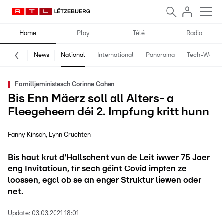
Home
Play
Télé
Radio
News
National
International
Panorama
Tech-World
Familljeministesch Corinne Cahen
Bis Enn Mäerz soll all Alters- a
Fleegeheem déi 2. Impfung kritt hunn
Fanny Kinsch
Lynn Cruchten
Bis haut krut d'Hallschent vun de Leit iwwer 75 Joer
eng Invitatioun, fir sech géint Covid impfen ze
loossen, egal ob se an enger Struktur liewen oder
net.
Update:
03.03.2021 18:01