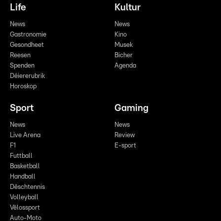
Life
Kultur
News
News
Gastronomie
Kino
Gesondheet
Musek
Reesen
Bicher
Spenden
Agenda
Déiererubrik
Horoskop
Sport
Gaming
News
News
Live Arena
Review
F1
E-sport
Futtball
Basketball
Handball
Dëschtennis
Volleyball
Vëlossport
Auto-Moto