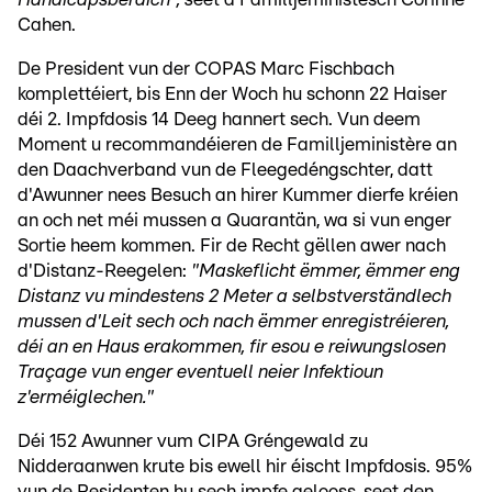
Cahen.
De President vun der COPAS Marc Fischbach
komplettéiert, bis Enn der Woch hu schonn 22 Haiser
déi 2. Impfdosis 14 Deeg hannert sech. Vun deem
Moment u recommandéieren de Familljeministère an
den Daachverband vun de Fleegedéngschter, datt
d'Awunner nees Besuch an hirer Kummer dierfe kréien
an och net méi mussen a Quarantän, wa si vun enger
Sortie heem kommen. Fir de Recht gëllen awer nach
d'Distanz-Reegelen:
"Maskeflicht ëmmer, ëmmer eng
Distanz vu mindestens 2 Meter a selbstverständlech
mussen d'Leit sech och nach ëmmer enregistréieren,
déi an en Haus erakommen, fir esou e reiwungslosen
Traçage vun enger eventuell neier Infektioun
z'erméiglechen."
Déi 152 Awunner vum CIPA Gréngewald zu
Nidderaanwen krute bis ewell hir éischt Impfdosis. 95%
vun de Residenten hu sech impfe gelooss, seet den