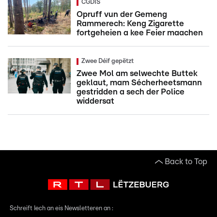
CGDIS
Opruff vun der Gemeng
Rammerech: Keng Zigarette
fortgeheien a kee Feier maachen
Zwee Déif gepëtzt
Zwee Mol am selwechte Buttek
geklaut, mam Sécherheetsmann
gestridden a sech der Police
widdersat
Back to Top
Schreift Iech an eis Newsletteren an :