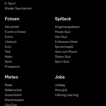
E-Sport
Weider Sportaarten
Fotoen
Spilleck
Aktualitéit
Allgemengwëssen
Events a Fester
Musek Quiz
Kultur
Geo Quiz
Lifestyle
Kräizwuerträtsel
Auto
Sproochespill
Télé
Quiz vum Mount
Radio
Déiere Quiz
Sport
Sport Quiz
Pressphoto
Meteo
Jobs
Radar
Jobdag
Nidderschléi
Moovijob
Quantitéiten
Lifelong Learning
Wandvitessen
CityClim