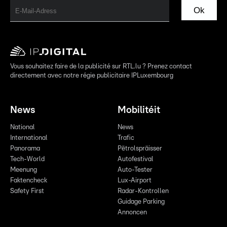
Ok
Vous souhaitez faire de la publicité sur RTL.lu ? Prenez contact
directement avec notre régie publicitaire IPLuxembourg
News
Mobilitéit
National
News
International
Trafic
Panorama
Pëtrolspräisser
Tech-World
Autofestival
Meenung
Auto-Tester
Faktencheck
Lux-Airport
Safety First
Radar-Kontrollen
Guidage Parking
Annoncen