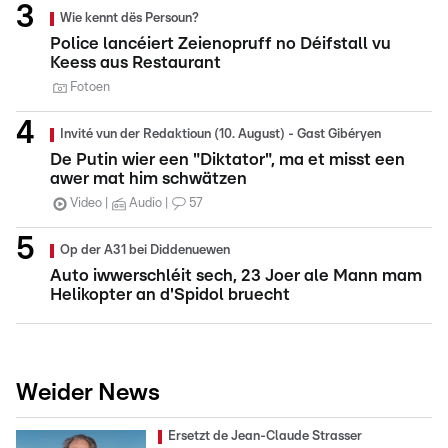
Wie kennt dës Persoun?
Police lancéiert Zeienopruff no Déifstall vu
Keess aus Restaurant
Fotoen
Invité vun der Redaktioun (10. August) - Gast Gibéryen
De Putin wier een "Diktator", ma et misst een
awer mat him schwätzen
Video
Audio
57
Op der A31 bei Diddenuewen
Auto iwwerschléit sech, 23 Joer ale Mann mam
Helikopter an d'Spidol bruecht
Weider News
Ersetzt de Jean-Claude Strasser