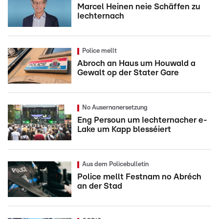
Marcel Heinen neie Schäffen zu
Iechternach
Police mellt
Abroch an Haus um Houwald a
Gewalt op der Stater Gare
No Ausernanersetzung
Eng Persoun um Iechternacher e-
Lake um Kapp blesséiert
Aus dem Policebulletin
Police mellt Festnam no Abréch
an der Stad